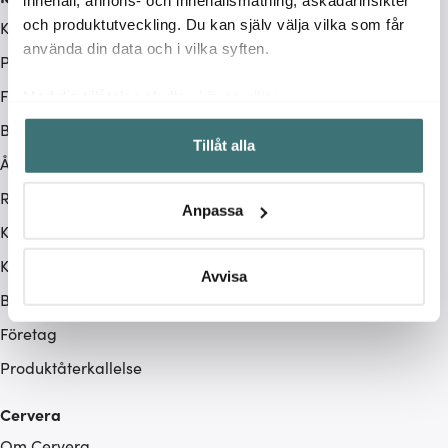
innehåll, annons- och innehållsmätning, åskådarinsikter
och produktutveckling. Du kan själv välja vilka som får
Kontakta oss / FAQ
använda din data och i vilka syften.
Presentkort
Frakt & leverans
Med din tillåtelse skulle vi även vilja:
Samla in information om din geografiska plats som
Betalningsalternativ
Tillåt alla
kan ha en noggrannhet på upp till flera meter
Ångerrätt
Identifiera din enhet genom att aktivt skanna den för
Retur & Reklamation
specifika kännetecken (fingeravtryck)
Anpassa
Ta reda på mer om hur dina personliga uppgifter
Köpvillkor
behandlas och ställ in dina preferenser i
detaljsektionen
.
Kampanjvillkor
Du kan ändra eller dra tillbaka ditt samtycke när som
Avvisa
helst från cookie-förklaringen.
BRA DEAL
Företag
Vi använder cookies för att innehållet och annonserna
Produktåterkallelse
ska anpassas efter det som vi tror att du tycker om. Det
gör också att vi kan analysera vår trafik och göra
Cervera
hemsidan ännu bättre. Du bestämmer själv vilka cookies
som du vill dela med dig av.
Om Cervera