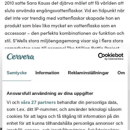
2010 satte Sara Kauss det djärva målet att få världen att
sluta använda engångsvattenflaskor. Vid en tidpunkt när
det inte var trendig med vattenflaskor skapade hon en
produkt som blev lika mycket en vattenflaska som en
accessoar – den perfekta kombinationen av funktion och
stil. S'Wells stora miljöengagemang visar sig i flera stora
samarbeten som till exempel The Million Bottle Project
och Lonely Whale. De har även flera år i rad gjort en
Earth Day Bottle Collection. S'well vill så ett frö som
inspiration till ett mer hållbart sätt att leva i en ännu inte
Samtycke
Information
Reklaminställningar
Om
så hållbar värld.
Ansvarsfull användning av dina uppgifter
Vi och
våra 27 partners
behandlar din personliga data,
som t.ex. ditt IP-nummer, och använder teknologi såsom
cookies för att lagra och få tillgång till information på din
enhet för att kunna tillhandahålla personliga annonser och
Kundservice