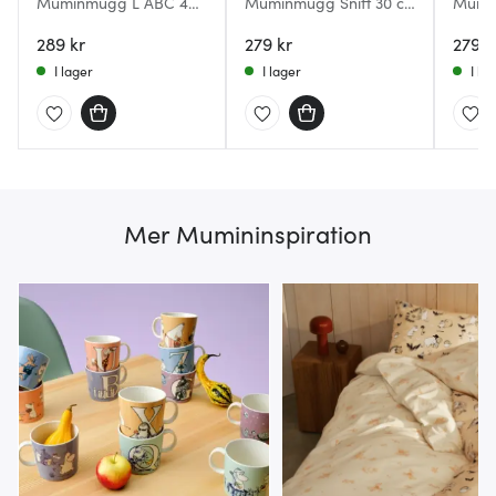
Muminmugg L ABC 40
Muminmugg Sniff 30 cl
Mumi
cl lila
Blå
Mumi
289 kr
279 kr
marm
279 k
I lager
I lager
I la
Mer Mumininspiration