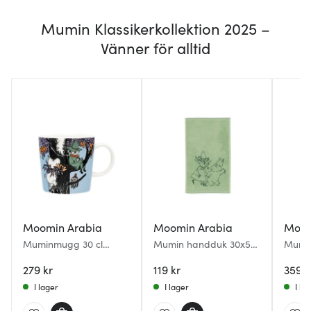
Mumin Klassikerkollektion 2025 –
Vänner för alltid
Moomin Arabia
Moomin Arabia
Moom
Muminmugg 30 cl
Mumin handduk 30x50
Mumi
Vänner för alltid 80 år
cm Vänner för alltid
70x14
279 kr
119 kr
alltid
359 k
I lager
I lager
I la