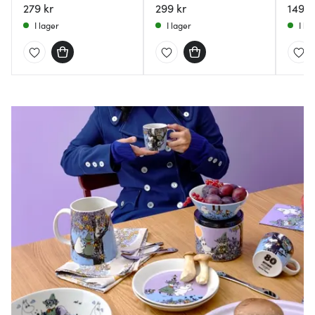
279 kr
299 kr
149 k
I lager
I lager
I la