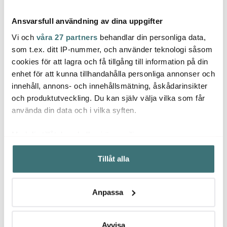
Ansvarsfull användning av dina uppgifter
Vi och
våra 27 partners
behandlar din personliga data,
Familjemys – en hyllning till Muminfamiljens
som t.ex. ditt IP-nummer, och använder teknologi såsom
kärlek och gemenskap
cookies för att lagra och få tillgång till information på din
enhet för att kunna tillhandahålla personliga annonser och
Kollektionen Familjemys lyfter fram den villkorslösa
innehåll, annons- och innehållsmätning, åskådarinsikter
och produktutveckling. Du kan själv välja vilka som får
kärleken och glädjen i att vara tillsammans, inspirerad
använda din data och i vilka syften.
av Muminfamiljens starka gemenskap. I fokus finns en
illustration av familjens glada återförening framför
Med din tillåtelse skulle vi även vilja:
Muminhuset, hämtad från Tove Janssons serietidning
Samla in information om din geografiska plats som
Muminfamiljen
från 1955. I den berättelsen får vi följa
Tillåt alla
kan ha en noggrannhet på upp till flera meter
hur Muminmamman och Muminpappan räddar
Identifiera din enhet genom att aktivt skanna den för
Mumintrollet ur havets vågor, återförenas med sin
specifika kännetecken (fingeravtryck)
saknade son och återvänder hem till den trygga och
Anpassa
Ta reda på mer om hur dina personliga uppgifter
kärleksfulla Mumindalen.
behandlas och ställ in dina preferenser i
detaljsektionen
.
Du kan ändra eller dra tillbaka ditt samtycke när som
Avvisa