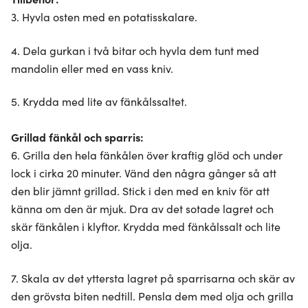
3. Hyvla osten med en potatisskalare.
4. Dela gurkan i två bitar och hyvla dem tunt med
mandolin eller med en vass kniv.
5. Krydda med lite av fänkålssaltet.
Grillad fänkål och sparris:
6. Grilla den hela fänkålen över kraftig glöd och under
lock i cirka 20 minuter. Vänd den några gånger så att
den blir jämnt grillad. Stick i den med en kniv för att
känna om den är mjuk. Dra av det sotade lagret och
skär fänkålen i klyftor. Krydda med fänkålssalt och lite
olja.
7. Skala av det yttersta lagret på sparrisarna och skär av
den grövsta biten nedtill. Pensla dem med olja och grilla