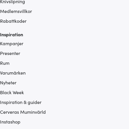
Knivslipning
Medlemsvillkor
Rabattkoder
Inspiration
Kampanjer
Presenter
Rum
Varumärken
Nyheter
Black Week
Inspiration & guider
Cerveras Muminvärld
Instashop