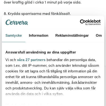
över kraftig glöd i cirka 1 minut på varje sida.
8. Krydda sparrisarna med fänkålssalt.
Servering:
9. Varva fänkål och sparris på en tallrik eller i en form.
Samtycke
Information
Reklaminställningar
Om
Toppa med münsterost, hyvlad gurka och vinbär. Krydda
med svartpeppar och avsluta med att ringla över lite
rapsolja.
Ansvarsfull användning av dina uppgifter
Vi och
våra 27 partners
behandlar din personliga data,
som t.ex. ditt IP-nummer, och använder teknologi såsom
cookies för att lagra och få tillgång till information på din
enhet för att kunna tillhandahålla personliga annonser och
innehåll, annons- och innehållsmätning, åskådarinsikter
och produktutveckling. Du kan själv välja vilka som får
använda din data och i vilka syften.
Med din tillåtelse skulle vi även vilja: