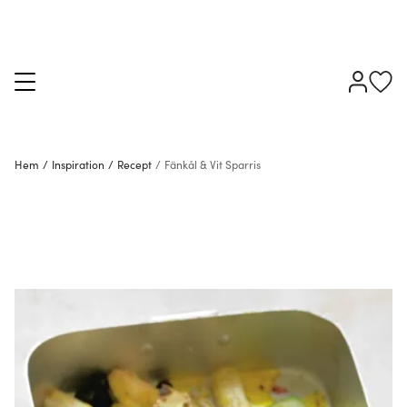
Hem
/
Inspiration
/
Recept
/
Fänkål & Vit Sparris