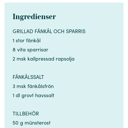
Ingredienser
GRILLAD FÄNKÅL OCH SPARRIS​​​​‌ ‍ ​‍​‍‌‍ ‌ ​‍‌‍‍‌‌‍‌ ‌‍‍‌‌‍ ‍​‍​‍​ ‍‍​‍​‍‌ ​ ‌‍​‌‌‍ ‍‌‍‍‌‌ ‌​‌ ‍‌​‍ ‍‌‍‍‌‌‍ ​‍​‍​‍ ​​‍​‍‌‍‍​‌ ​‍‌‍‌‌‌‍‌‍​‍​‍​ ‍‍​‍​‍‌‍‍​‌ ‌​‌ ‌​‌ ​​‌ ​ ​ ‍‍​‍ ​‍ ‌‍​ ‌‍ ‌‌ ​ ​‍ ‍‌‍​ ‌‍‌‌‌ ​‍‌ ‌‍‌‍‌‌‌ ​‍‌‍​‌​‍ ‍‌ ​ ‌‍‌‌​‍ ‌ ​​‌ ​‍‌‍ ‌‍‌​‌ ‌‌‌‍​ ‌ ‌​‌‍‍‌‌‍ ‌‍ ‍​‍ ‌‍‍‌‌‍ ‍‌ ‌​‌‍‌‌‌‍ ‍‌ ‌​​‍ ‌‍‌‌‌‍‌​‌‍‍‌‌ ‌​​‍ ‌‍ ‌‌‍ ‌‍‌​‌‍‌‌​ ‌‌ ​​‌ ​‍‌‍‌‌‌ ​ ‌‍‌‌‌‍ ‍‌ ‌​‌‍​‌‌ ‌​‌‍‍‌‌‍ ‌‍ ‍​ ‍ ‌‍‍‌‌‍‌​​ ‌​ ‌‍​ ‌​​ ‌‌​ ‌‌​ ​ ​ ​‍​ ‍​​ ‍‌​‍ ‌​ ​‌​ ​​‌‍​‍​ ​ ​‍ ‌​ ‌​​ ​​‌‍​‌​ ​‌​‍ ‌​ ‍​‌‍​‌​ ‍‌​ ‌‍​‍ ‌‌‍​ ‌‍‌‍​ ‌‌‌‍​ ​ ‌​​ ‌​‌‍‌‌‌‍​‍​ ​ ‌‍‌‍​ ​​​ ‌‌​ ‍ ‌ ‌​‌ ‍‌‌ ​​‌‍‌‌​ ‌‌ ​​‌‍​‌‌‍‌ ‌‍‌‌​ ‍ ‌ ​​‌‍​‌‌ ‌​‌‍‍​​ ‌‌‍​‍‌‍ ​‌‍ ‌‍​ ‌‍‍ ‌ ​ ​‍‌‌​ ‌‌‌​​‍‌‌ ‌‍‍ ‌‍‌‌‌ ‍‌​‍‌‌​ ​ ‌​‌​​‍‌‌​ ​ ‌​‌​​‍‌‌​ ​‍​ ​‍​ ‌‌​ ‍‌​ ‌ ​ ‌‌​ ​​‌‍‌​​ ‌ ​ ‌‌​‍ ‌‌‍​ ​ ​‍​ ​‌‌‍​‍​‍ ‌​ ‌​‌‍‌‌​ ‍‌​ ‍‌​‍ ‌​ ‍‌​ ‍‌​ ‍‌​ ​ ​‍ ‌​ ‍‌​ ​‌‌‍​‌​ ​​‌‍​ ‌‍‌​​ ‌ ​ ‍​​ ‌‌‌‍‌‍‌‍​ ‌‍‌​​‍‌‌​ ​‍​ ​‍​‍‌‌​ ‌‌‌​‌​​‍ ‍‌‍​ ‌‍ ‌‍ ​‌ ‌‌‌‍ ‌‌‍ ‍‌ ​ ​‍‌‌​ ‌‌‌​​‍‌‌ ‌‍‍ ‌‍‌‌‌ ‍‌​‍‌‌​ ​ ‌​‌​​‍‌‌​ ​ ‌​‌​​‍‌‌​ ​‍​ ​‍​ ​ ‌‍‌​​ ​‍‌‍‌‍‌‍​ ​ ​‌​ ​ ​ ​‍‌‍​ ‌‍​‍‌‍​‍​ ‌ ​‍‌‌​ ​‍​ ​‍​‍‌‌​ ‌‌‌​‌​​‍ ‍‌‍‍‌‌ ‌​‌‍‌‌‌‍ ‌‌ ​ ​‍‌‌​ ‌‌‌​​‍​ ​​​‍‌‌​ ‌‌‌​‌​​ ‌‍​‍‌‍​‌‌ ​ ‌‍‌‌‌‌‌‌‌ ​‍‌‍ ​​ ‌‌‍‍​‌ ‌​‌ ‌​‌ ​​‌ ​ ​‍‌‌​ ​ ‌​​‌​‍‌‌​ ​‍‌​‌‍​‍‌‌​ ​‍‌​‌‍‌‍​ ‌‍ ‌‌ ​ ​‍ ‍‌‍​ ‌‍‌‌‌ ​‍‌ ‌‍‌‍‌‌‌ ​‍‌‍​‌​‍ ‍‌ ​ ‌‍‌‌​‍‌‍‌‍‍‌‌‍‌​​ ‌​ ‌‍​ ‌​​ ‌‌​ ‌‌​ ​ ​ ​‍​ ‍​​ ‍‌​‍ ‌​ ​‌​ ​​‌‍​‍​ ​ ​‍ ‌​ ‌​​ ​​‌‍​‌​ ​‌​‍ ‌​ ‍​‌‍​‌​ ‍‌​ ‌‍​‍ ‌‌‍​ ‌‍‌‍​ ‌‌‌‍​ ​ ‌​​ ‌​‌‍‌‌‌‍​‍​ ​ ‌‍‌‍​ ​​​ ‌‌​‍‌‍‌ ‌​‌ ‍‌‌ ​​‌‍‌‌​ ‌‌ ​​‌‍​‌‌‍‌ ‌‍‌‌​‍‌‍‌ ​​‌‍​‌‌ ‌​‌‍‍​​ ‌‌‍​‍‌‍ ​‌‍ ‌‍​ ‌‍‍ ‌ ​ ​‍‌‌​ ‌‌‌​​‍‌‌ ‌‍‍ ‌‍‌‌‌ ‍‌​‍‌‌​ ​ ‌​‌​​‍‌‌​ ​ ‌​‌​​‍‌‌​ ​‍​ ​‍​ ‌‌​ ‍‌​ ‌ ​ ‌‌​ ​​‌‍‌​​ ‌ ​ ‌‌​‍ ‌‌‍​ ​ ​‍​ ​‌‌‍​‍​‍ ‌​ ‌​‌‍‌‌​ ‍‌​ ‍‌​‍ ‌​ ‍‌​ ‍‌​ ‍‌​ ​ ​‍ ‌​ ‍‌​ ​‌‌‍​‌​ ​​‌‍​ ‌‍‌​​ ‌ ​ ‍​​ ‌‌‌‍‌‍‌‍​ ‌‍‌​​‍‌‌​ ​‍​ ​‍​‍‌‌​ ‌‌‌​‌​​‍ ‍‌‍​ ‌‍ ‌‍ ​‌ ‌‌‌‍ ‌‌‍ ‍‌ ​ ​‍‌‌​ ‌‌‌​​‍‌‌ ‌‍‍ ‌‍‌‌‌ ‍‌​‍‌‌​ ​ ‌​‌​​‍‌‌​ ​ ‌​‌​​‍‌‌​ ​‍​ ​‍​ ​ ‌‍‌​​ ​‍‌‍‌‍‌‍​ ​ ​‌​ ​ ​ ​‍‌‍​ ‌‍​‍‌‍​‍​ ‌ ​‍‌‌​ ​‍​ ​‍​‍‌‌​ ‌‌‌​‌​​‍ ‍‌‍‍‌‌ ‌​‌‍‌‌‌‍ ‌‌ ​ ​‍‌‌​ ‌‌‌​​‍​ ​​​‍‌‌​ ‌‌‌​‌​​‍‌‍‌ ‌ ‌‍ ‌ ​‍‌‍‍ ‌ ​ ‌ ​​‌‍​‌‌‍​ ‌‍‌‌​ ‌‌ ​​‌ ​‍‌‍ ‌‍‌​‌ ‌‌‌‍​ ‌ ‌​‌‍‍‌‌‍ ‌‍ ‍​‍‌‍‌ ​​‌‍‌‌‌ ​‍‌ ​ ‌ ​​‌‍‌‌‌‍​ ‌ ‌​‌‍‍‌‌ ‌‍‌‍‌‌​ ‌‌ ​​‌ ‌‌‌‍​‍‌‍ ​‌‍‍‌‌ ​ ‌‍‍​‌‍‌‌‌‍‌​​‍​‍‌ ‌
1 stor fänkål​​​​‌ ‍ ​‍​‍‌‍ ‌ ​‍‌‍‍‌‌‍‌ ‌‍‍‌‌‍ ‍​‍​‍​ ‍‍​‍​‍‌ ​ ‌‍​‌‌‍ ‍‌‍‍‌‌ ‌​‌ ‍‌​‍ ‍‌‍‍‌‌‍ ​‍​‍​‍ ​​‍​‍‌‍‍​‌ ​‍‌‍‌‌‌‍‌‍​‍​‍​ ‍‍​‍​‍‌‍‍​‌ ‌​‌ ‌​‌ ​​‌ ​ ​ ‍‍​‍ ​‍ ‌‍​ ‌‍ ‌‌ ​ ​‍ ‍‌‍​ ‌‍‌‌‌ ​‍‌ ‌‍‌‍‌‌‌ ​‍‌‍​‌​‍ ‍‌ ​ ‌‍‌‌​‍ ‌ ​​‌ ​‍‌‍ ‌‍‌​‌ ‌‌‌‍​ ‌ ‌​‌‍‍‌‌‍ ‌‍ ‍​‍ ‌‍‍‌‌‍ ‍‌ ‌​‌‍‌‌‌‍ ‍‌ ‌​​‍ ‌‍‌‌‌‍‌​‌‍‍‌‌ ‌​​‍ ‌‍ ‌‌‍ ‌‍‌​‌‍‌‌​ ‌‌ ​​‌ ​‍‌‍‌‌‌ ​ ‌‍‌‌‌‍ ‍‌ ‌​‌‍​‌‌ ‌​‌‍‍‌‌‍ ‌‍ ‍​ ‍ ‌‍‍‌‌‍‌​​ ‌​ ‌‍​ ‌​​ ‌‌​ ‌‌​ ​ ​ ​‍​ ‍​​ ‍‌​‍ ‌​ ​‌​ ​​‌‍​‍​ ​ ​‍ ‌​ ‌​​ ​​‌‍​‌​ ​‌​‍ ‌​ ‍​‌‍​‌​ ‍‌​ ‌‍​‍ ‌‌‍​ ‌‍‌‍​ ‌‌‌‍​ ​ ‌​​ ‌​‌‍‌‌‌‍​‍​ ​ ‌‍‌‍​ ​​​ ‌‌​ ‍ ‌ ‌​‌ ‍‌‌ ​​‌‍‌‌​ ‌‌ ​​‌‍​‌‌‍‌ ‌‍‌‌​ ‍ ‌ ​​‌‍​‌‌ ‌​‌‍‍​​ ‌‌‍​‍‌‍ ​‌‍ ‌‍​ ‌‍‍ ‌ ​ ​‍‌‌​ ‌‌‌​​‍‌‌ ‌‍‍ ‌‍‌‌‌ ‍‌​‍‌‌​ ​ ‌​‌​​‍‌‌​ ​ ‌​‌​​‍‌‌​ ​‍​ ​‍​ ‌‌​ ‍‌​ ‌ ​ ‌‌​ ​​‌‍‌​​ ‌ ​ ‌‌​‍ ‌‌‍​ ​ ​‍​ ​‌‌‍​‍​‍ ‌​ ‌​‌‍‌‌​ ‍‌​ ‍‌​‍ ‌​ ‍‌​ ‍‌​ ‍‌​ ​ ​‍ ‌​ ‍‌​ ​‌‌‍​‌​ ​​‌‍​ ‌‍‌​​ ‌ ​ ‍​​ ‌‌‌‍‌‍‌‍​ ‌‍‌​​‍‌‌​ ​‍​ ​‍​‍‌‌​ ‌‌‌​‌​​‍ ‍‌‍​ ‌‍ ‌‍ ​‌ ‌‌‌‍ ‌‌‍ ‍‌ ​ ​‍‌‌​ ‌‌‌​​‍‌‌ ‌‍‍ ‌‍‌‌‌ ‍‌​‍‌‌​ ​ ‌​‌​​‍‌‌​ ​ ‌​‌​​‍‌‌​ ​‍​ ​‍​ ​ ‌‍‌​​ ​‍‌‍‌‍‌‍​ ​ ​‌​ ​ ​ ​‍‌‍​ ‌‍​‍‌‍​‍​ ‌ ​‍‌‌​ ​‍​ ​‍​‍‌‌​ ‌‌‌​‌​​‍ ‍‌‍‍‌‌ ‌​‌‍‌‌‌‍ ‌‌ ​ ​‍‌‌​ ‌‌‌​​‍​ ​‌​‍‌‌​ ‌‌‌​‌​​ ‌‍​‍‌‍​‌‌ ​ ‌‍‌‌‌‌‌‌‌ ​‍‌‍ ​​ ‌‌‍‍​‌ ‌​‌ ‌​‌ ​​‌ ​ ​‍‌‌​ ​ ‌​​‌​‍‌‌​ ​‍‌​‌‍​‍‌‌​ ​‍‌​‌‍‌‍​ ‌‍ ‌‌ ​ ​‍ ‍‌‍​ ‌‍‌‌‌ ​‍‌ ‌‍‌‍‌‌‌ ​‍‌‍​‌​‍ ‍‌ ​ ‌‍‌‌​‍‌‍‌‍‍‌‌‍‌​​ ‌​ ‌‍​ ‌​​ ‌‌​ ‌‌​ ​ ​ ​‍​ ‍​​ ‍‌​‍ ‌​ ​‌​ ​​‌‍​‍​ ​ ​‍ ‌​ ‌​​ ​​‌‍​‌​ ​‌​‍ ‌​ ‍​‌‍​‌​ ‍‌​ ‌‍​‍ ‌‌‍​ ‌‍‌‍​ ‌‌‌‍​ ​ ‌​​ ‌​‌‍‌‌‌‍​‍​ ​ ‌‍‌‍​ ​​​ ‌‌​‍‌‍‌ ‌​‌ ‍‌‌ ​​‌‍‌‌​ ‌‌ ​​‌‍​‌‌‍‌ ‌‍‌‌​‍‌‍‌ ​​‌‍​‌‌ ‌​‌‍‍​​ ‌‌‍​‍‌‍ ​‌‍ ‌‍​ ‌‍‍ ‌ ​ ​‍‌‌​ ‌‌‌​​‍‌‌ ‌‍‍ ‌‍‌‌‌ ‍‌​‍‌‌​ ​ ‌​‌​​‍‌‌​ ​ ‌​‌​​‍‌‌​ ​‍​ ​‍​ ‌‌​ ‍‌​ ‌ ​ ‌‌​ ​​‌‍‌​​ ‌ ​ ‌‌​‍ ‌‌‍​ ​ ​‍​ ​‌‌‍​‍​‍ ‌​ ‌​‌‍‌‌​ ‍‌​ ‍‌​‍ ‌​ ‍‌​ ‍‌​ ‍‌​ ​ ​‍ ‌​ ‍‌​ ​‌‌‍​‌​ ​​‌‍​ ‌‍‌​​ ‌ ​ ‍​​ ‌‌‌‍‌‍‌‍​ ‌‍‌​​‍‌‌​ ​‍​ ​‍​‍‌‌​ ‌‌‌​‌​​‍ ‍‌‍​ ‌‍ ‌‍ ​‌ ‌‌‌‍ ‌‌‍ ‍‌ ​ ​‍‌‌​ ‌‌‌​​‍‌‌ ‌‍‍ ‌‍‌‌‌ ‍‌​‍‌‌​ ​ ‌​‌​​‍‌‌​ ​ ‌​‌​​‍‌‌​ ​‍​ ​‍​ ​ ‌‍‌​​ ​‍‌‍‌‍‌‍​ ​ ​‌​ ​ ​ ​‍‌‍​ ‌‍​‍‌‍​‍​ ‌ ​‍‌‌​ ​‍​ ​‍​‍‌‌​ ‌‌‌​‌​​‍ ‍‌‍‍‌‌ ‌​‌‍‌‌‌‍ ‌‌ ​ ​‍‌‌​ ‌‌‌​​‍​ ​‌​‍‌‌​ ‌‌‌​‌​​‍‌‍‌ ‌ ‌‍ ‌ ​‍‌‍‍ ‌ ​ ‌ ​​‌‍​‌‌‍​ ‌‍‌‌​ ‌‌ ​​‌ ​‍‌‍ ‌‍‌​‌ ‌‌‌‍​ ‌ ‌​‌‍‍‌‌‍ ‌‍ ‍​‍‌‍‌ ​​‌‍‌‌‌ ​‍‌ ​ ‌ ​​‌‍‌‌‌‍​ ‌ ‌​‌‍‍‌‌ ‌‍‌‍‌‌​ ‌‌ ​​‌ ‌‌‌‍​‍‌‍ ​‌‍‍‌‌ ​ ‌‍‍​‌‍‌‌‌‍‌​​‍​‍‌ ‌
8 vita sparrisar​​​​‌ ‍ ​‍​‍‌‍ ‌ ​‍‌‍‍‌‌‍‌ ‌‍‍‌‌‍ ‍​‍​‍​ ‍‍​‍​‍‌ ​ ‌‍​‌‌‍ ‍‌‍‍‌‌ ‌​‌ ‍‌​‍ ‍‌‍‍‌‌‍ ​‍​‍​‍ ​​‍​‍‌‍‍​‌ ​‍‌‍‌‌‌‍‌‍​‍​‍​ ‍‍​‍​‍‌‍‍​‌ ‌​‌ ‌​‌ ​​‌ ​ ​ ‍‍​‍ ​‍ ‌‍​ ‌‍ ‌‌ ​ ​‍ ‍‌‍​ ‌‍‌‌‌ ​‍‌ ‌‍‌‍‌‌‌ ​‍‌‍​‌​‍ ‍‌ ​ ‌‍‌‌​‍ ‌ ​​‌ ​‍‌‍ ‌‍‌​‌ ‌‌‌‍​ ‌ ‌​‌‍‍‌‌‍ ‌‍ ‍​‍ ‌‍‍‌‌‍ ‍‌ ‌​‌‍‌‌‌‍ ‍‌ ‌​​‍ ‌‍‌‌‌‍‌​‌‍‍‌‌ ‌​​‍ ‌‍ ‌‌‍ ‌‍‌​‌‍‌‌​ ‌‌ ​​‌ ​‍‌‍‌‌‌ ​ ‌‍‌‌‌‍ ‍‌ ‌​‌‍​‌‌ ‌​‌‍‍‌‌‍ ‌‍ ‍​ ‍ ‌‍‍‌‌‍‌​​ ‌​ ‌‍​ ‌​​ ‌‌​ ‌‌​ ​ ​ ​‍​ ‍​​ ‍‌​‍ ‌​ ​‌​ ​​‌‍​‍​ ​ ​‍ ‌​ ‌​​ ​​‌‍​‌​ ​‌​‍ ‌​ ‍​‌‍​‌​ ‍‌​ ‌‍​‍ ‌‌‍​ ‌‍‌‍​ ‌‌‌‍​ ​ ‌​​ ‌​‌‍‌‌‌‍​‍​ ​ ‌‍‌‍​ ​​​ ‌‌​ ‍ ‌ ‌​‌ ‍‌‌ ​​‌‍‌‌​ ‌‌ ​​‌‍​‌‌‍‌ ‌‍‌‌​ ‍ ‌ ​​‌‍​‌‌ ‌​‌‍‍​​ ‌‌‍​‍‌‍ ​‌‍ ‌‍​ ‌‍‍ ‌ ​ ​‍‌‌​ ‌‌‌​​‍‌‌ ‌‍‍ ‌‍‌‌‌ ‍‌​‍‌‌​ ​ ‌​‌​​‍‌‌​ ​ ‌​‌​​‍‌‌​ ​‍​ ​‍​ ‌‌​ ‍‌​ ‌ ​ ‌‌​ ​​‌‍‌​​ ‌ ​ ‌‌​‍ ‌‌‍​ ​ ​‍​ ​‌‌‍​‍​‍ ‌​ ‌​‌‍‌‌​ ‍‌​ ‍‌​‍ ‌​ ‍‌​ ‍‌​ ‍‌​ ​ ​‍ ‌​ ‍‌​ ​‌‌‍​‌​ ​​‌‍​ ‌‍‌​​ ‌ ​ ‍​​ ‌‌‌‍‌‍‌‍​ ‌‍‌​​‍‌‌​ ​‍​ ​‍​‍‌‌​ ‌‌‌​‌​​‍ ‍‌‍​ ‌‍ ‌‍ ​‌ ‌‌‌‍ ‌‌‍ ‍‌ ​ ​‍‌‌​ ‌‌‌​​‍‌‌ ‌‍‍ ‌‍‌‌‌ ‍‌​‍‌‌​ ​ ‌​‌​​‍‌‌​ ​ ‌​‌​​‍‌‌​ ​‍​ ​‍​ ​ ‌‍‌​​ ​‍‌‍‌‍‌‍​ ​ ​‌​ ​ ​ ​‍‌‍​ ‌‍​‍‌‍​‍​ ‌ ​‍‌‌​ ​‍​ ​‍​‍‌‌​ ‌‌‌​‌​​‍ ‍‌‍‍‌‌ ‌​‌‍‌‌‌‍ ‌‌ ​ ​‍‌‌​ ‌‌‌​​‍​ ​‍​‍‌‌​ ‌‌‌​‌​​ ‌‍​‍‌‍​‌‌ ​ ‌‍‌‌‌‌‌‌‌ ​‍‌‍ ​​ ‌‌‍‍​‌ ‌​‌ ‌​‌ ​​‌ ​ ​‍‌‌​ ​ ‌​​‌​‍‌‌​ ​‍‌​‌‍​‍‌‌​ ​‍‌​‌‍‌‍​ ‌‍ ‌‌ ​ ​‍ ‍‌‍​ ‌‍‌‌‌ ​‍‌ ‌‍‌‍‌‌‌ ​‍‌‍​‌​‍ ‍‌ ​ ‌‍‌‌​‍‌‍‌‍‍‌‌‍‌​​ ‌​ ‌‍​ ‌​​ ‌‌​ ‌‌​ ​ ​ ​‍​ ‍​​ ‍‌​‍ ‌​ ​‌​ ​​‌‍​‍​ ​ ​‍ ‌​ ‌​​ ​​‌‍​‌​ ​‌​‍ ‌​ ‍​‌‍​‌​ ‍‌​ ‌‍​‍ ‌‌‍​ ‌‍‌‍​ ‌‌‌‍​ ​ ‌​​ ‌​‌‍‌‌‌‍​‍​ ​ ‌‍‌‍​ ​​​ ‌‌​‍‌‍‌ ‌​‌ ‍‌‌ ​​‌‍‌‌​ ‌‌ ​​‌‍​‌‌‍‌ ‌‍‌‌​‍‌‍‌ ​​‌‍​‌‌ ‌​‌‍‍​​ ‌‌‍​‍‌‍ ​‌‍ ‌‍​ ‌‍‍ ‌ ​ ​‍‌‌​ ‌‌‌​​‍‌‌ ‌‍‍ ‌‍‌‌‌ ‍‌​‍‌‌​ ​ ‌​‌​​‍‌‌​ ​ ‌​‌​​‍‌‌​ ​‍​ ​‍​ ‌‌​ ‍‌​ ‌ ​ ‌‌​ ​​‌‍‌​​ ‌ ​ ‌‌​‍ ‌‌‍​ ​ ​‍​ ​‌‌‍​‍​‍ ‌​ ‌​‌‍‌‌​ ‍‌​ ‍‌​‍ ‌​ ‍‌​ ‍‌​ ‍‌​ ​ ​‍ ‌​ ‍‌​ ​‌‌‍​‌​ ​​‌‍​ ‌‍‌​​ ‌ ​ ‍​​ ‌‌‌‍‌‍‌‍​ ‌‍‌​​‍‌‌​ ​‍​ ​‍​‍‌‌​ ‌‌‌​‌​​‍ ‍‌‍​ ‌‍ ‌‍ ​‌ ‌‌‌‍ ‌‌‍ ‍‌ ​ ​‍‌‌​ ‌‌‌​​‍‌‌ ‌‍‍ ‌‍‌‌‌ ‍‌​‍‌‌​ ​ ‌​‌​​‍‌‌​ ​ ‌​‌​​‍‌‌​ ​‍​ ​‍​ ​ ‌‍‌​​ ​‍‌‍‌‍‌‍​ ​ ​‌​ ​ ​ ​‍‌‍​ ‌‍​‍‌‍​‍​ ‌ ​‍‌‌​ ​‍​ ​‍​‍‌‌​ ‌‌‌​‌​​‍ ‍‌‍‍‌‌ ‌​‌‍‌‌‌‍ ‌‌ ​ ​‍‌‌​ ‌‌‌​​‍​ ​‍​‍‌‌​ ‌‌‌​‌​​‍‌‍‌ ‌ ‌‍ ‌ ​‍‌‍‍ ‌ ​ ‌ ​​‌‍​‌‌‍​ ‌‍‌‌​ ‌‌ ​​‌ ​‍‌‍ ‌‍‌​‌ ‌‌‌‍​ ‌ ‌​‌‍‍‌‌‍ ‌‍ ‍​‍‌‍‌ ​​‌‍‌‌‌ ​‍‌ ​ ‌ ​​‌‍‌‌‌‍​ ‌ ‌​‌‍‍‌‌ ‌‍‌‍‌‌​ ‌‌ ​​‌ ‌‌‌‍​‍‌‍ ​‌‍‍‌‌ ​ ‌‍‍​‌‍‌‌‌‍‌​​‍​‍‌ ‌
2 msk kallpressad rapsolja​​​​‌ ‍ ​‍​‍‌‍ ‌ ​‍‌‍‍‌‌‍‌ ‌‍‍‌‌‍ ‍​‍​‍​ ‍‍​‍​‍‌ ​ ‌‍​‌‌‍ ‍‌‍‍‌‌ ‌​‌ ‍‌​‍ ‍‌‍‍‌‌‍ ​‍​‍​‍ ​​‍​‍‌‍‍​‌ ​‍‌‍‌‌‌‍‌‍​‍​‍​ ‍‍​‍​‍‌‍‍​‌ ‌​‌ ‌​‌ ​​‌ ​ ​ ‍‍​‍ ​‍ ‌‍​ ‌‍ ‌‌ ​ ​‍ ‍‌‍​ ‌‍‌‌‌ ​‍‌ ‌‍‌‍‌‌‌ ​‍‌‍​‌​‍ ‍‌ ​ ‌‍‌‌​‍ ‌ ​​‌ ​‍‌‍ ‌‍‌​‌ ‌‌‌‍​ ‌ ‌​‌‍‍‌‌‍ ‌‍ ‍​‍ ‌‍‍‌‌‍ ‍‌ ‌​‌‍‌‌‌‍ ‍‌ ‌​​‍ ‌‍‌‌‌‍‌​‌‍‍‌‌ ‌​​‍ ‌‍ ‌‌‍ ‌‍‌​‌‍‌‌​ ‌‌ ​​‌ ​‍‌‍‌‌‌ ​ ‌‍‌‌‌‍ ‍‌ ‌​‌‍​‌‌ ‌​‌‍‍‌‌‍ ‌‍ ‍​ ‍ ‌‍‍‌‌‍‌​​ ‌​ ‌‍​ ‌​​ ‌‌​ ‌‌​ ​ ​ ​‍​ ‍​​ ‍‌​‍ ‌​ ​‌​ ​​‌‍​‍​ ​ ​‍ ‌​ ‌​​ ​​‌‍​‌​ ​‌​‍ ‌​ ‍​‌‍​‌​ ‍‌​ ‌‍​‍ ‌‌‍​ ‌‍‌‍​ ‌‌‌‍​ ​ ‌​​ ‌​‌‍‌‌‌‍​‍​ ​ ‌‍‌‍​ ​​​ ‌‌​ ‍ ‌ ‌​‌ ‍‌‌ ​​‌‍‌‌​ ‌‌ ​​‌‍​‌‌‍‌ ‌‍‌‌​ ‍ ‌ ​​‌‍​‌‌ ‌​‌‍‍​​ ‌‌‍​‍‌‍ ​‌‍ ‌‍​ ‌‍‍ ‌ ​ ​‍‌‌​ ‌‌‌​​‍‌‌ ‌‍‍ ‌‍‌‌‌ ‍‌​‍‌‌​ ​ ‌​‌​​‍‌‌​ ​ ‌​‌​​‍‌‌​ ​‍​ ​‍​ ‌‌​ ‍‌​ ‌ ​ ‌‌​ ​​‌‍‌​​ ‌ ​ ‌‌​‍ ‌‌‍​ ​ ​‍​ ​‌‌‍​‍​‍ ‌​ ‌​‌‍‌‌​ ‍‌​ ‍‌​‍ ‌​ ‍‌​ ‍‌​ ‍‌​ ​ ​‍ ‌​ ‍‌​ ​‌‌‍​‌​ ​​‌‍​ ‌‍‌​​ ‌ ​ ‍​​ ‌‌‌‍‌‍‌‍​ ‌‍‌​​‍‌‌​ ​‍​ ​‍​‍‌‌​ ‌‌‌​‌​​‍ ‍‌‍​ ‌‍ ‌‍ ​‌ ‌‌‌‍ ‌‌‍ ‍‌ ​ ​‍‌‌​ ‌‌‌​​‍‌‌ ‌‍‍ ‌‍‌‌‌ ‍‌​‍‌‌​ ​ ‌​‌​​‍‌‌​ ​ ‌​‌​​‍‌‌​ ​‍​ ​‍​ ​ ‌‍‌​​ ​‍‌‍‌‍‌‍​ ​ ​‌​ ​ ​ ​‍‌‍​ ‌‍​‍‌‍​‍​ ‌ ​‍‌‌​ ​‍​ ​‍​‍‌‌​ ‌‌‌​‌​​‍ ‍‌‍‍‌‌ ‌​‌‍‌‌‌‍ ‌‌ ​ ​‍‌‌​ ‌‌‌​​‍​ ​ ​‍‌‌​ ‌‌‌​‌​​ ‌‍​‍‌‍​‌‌ ​ ‌‍‌‌‌‌‌‌‌ ​‍‌‍ ​​ ‌‌‍‍​‌ ‌​‌ ‌​‌ ​​‌ ​ ​‍‌‌​ ​ ‌​​‌​‍‌‌​ ​‍‌​‌‍​‍‌‌​ ​‍‌​‌‍‌‍​ ‌‍ ‌‌ ​ ​‍ ‍‌‍​ ‌‍‌‌‌ ​‍‌ ‌‍‌‍‌‌‌ ​‍‌‍​‌​‍ ‍‌ ​ ‌‍‌‌​‍‌‍‌‍‍‌‌‍‌​​ ‌​ ‌‍​ ‌​​ ‌‌​ ‌‌​ ​ ​ ​‍​ ‍​​ ‍‌​‍ ‌​ ​‌​ ​​‌‍​‍​ ​ ​‍ ‌​ ‌​​ ​​‌‍​‌​ ​‌​‍ ‌​ ‍​‌‍​‌​ ‍‌​ ‌‍​‍ ‌‌‍​ ‌‍‌‍​ ‌‌‌‍​ ​ ‌​​ ‌​‌‍‌‌‌‍​‍​ ​ ‌‍‌‍​ ​​​ ‌‌​‍‌‍‌ ‌​‌ ‍‌‌ ​​‌‍‌‌​ ‌‌ ​​‌‍​‌‌‍‌ ‌‍‌‌​‍‌‍‌ ​​‌‍​‌‌ ‌​‌‍‍​​ ‌‌‍​‍‌‍ ​‌‍ ‌‍​ ‌‍‍ ‌ ​ ​‍‌‌​ ‌‌‌​​‍‌‌ ‌‍‍ ‌‍‌‌‌ ‍‌​‍‌‌​ ​ ‌​‌​​‍‌‌​ ​ ‌​‌​​‍‌‌​ ​‍​ ​‍​ ‌‌​ ‍‌​ ‌ ​ ‌‌​ ​​‌‍‌​​ ‌ ​ ‌‌​‍ ‌‌‍​ ​ ​‍​ ​‌‌‍​‍​‍ ‌​ ‌​‌‍‌‌​ ‍‌​ ‍‌​‍ ‌​ ‍‌​ ‍‌​ ‍‌​ ​ ​‍ ‌​ ‍‌​ ​‌‌‍​‌​ ​​‌‍​ ‌‍‌​​ ‌ ​ ‍​​ ‌‌‌‍‌‍‌‍​ ‌‍‌​​‍‌‌​ ​‍​ ​‍​‍‌‌​ ‌‌‌​‌​​‍ ‍‌‍​ ‌‍ ‌‍ ​‌ ‌‌‌‍ ‌‌‍ ‍‌ ​ ​‍‌‌​ ‌‌‌​​‍‌‌ ‌‍‍ ‌‍‌‌‌ ‍‌​‍‌‌​ ​ ‌​‌​​‍‌‌​ ​ ‌​‌​​‍‌‌​ ​‍​ ​‍​ ​ ‌‍‌​​ ​‍‌‍‌‍‌‍​ ​ ​‌​ ​ ​ ​‍‌‍​ ‌‍​‍‌‍​‍​ ‌ ​‍‌‌​ ​‍​ ​‍​‍‌‌​ ‌‌‌​‌​​‍ ‍‌‍‍‌‌ ‌​‌‍‌‌‌‍ ‌‌ ​ ​‍‌‌​ ‌‌‌​​‍​ ​ ​‍‌‌​ ‌‌‌​‌​​‍‌‍‌ ‌ ‌‍ ‌ ​‍‌‍‍ ‌ ​ ‌ ​​‌‍​‌‌‍​ ‌‍‌‌​ ‌‌ ​​‌ ​‍‌‍ ‌‍‌​‌ ‌‌‌‍​ ‌ ‌​‌‍‍‌‌‍ ‌‍ ‍​‍‌‍‌ ​​‌‍‌‌‌ ​‍‌ ​ ‌ ​​‌‍‌‌‌‍​ ‌ ‌​‌‍‍‌‌ ‌‍‌‍‌‌​ ‌‌ ​​‌ ‌‌‌‍​‍‌‍ ​‌‍‍‌‌ ​ ‌‍‍​‌‍‌‌‌‍‌​​‍​‍‌ ‌
FÄNKÅLSSALT​​​​‌ ‍ ​‍​‍‌‍ ‌ ​‍‌‍‍‌‌‍‌ ‌‍‍‌‌‍ ‍​‍​‍​ ‍‍​‍​‍‌ ​ ‌‍​‌‌‍ ‍‌‍‍‌‌ ‌​‌ ‍‌​‍ ‍‌‍‍‌‌‍ ​‍​‍​‍ ​​‍​‍‌‍‍​‌ ​‍‌‍‌‌‌‍‌‍​‍​‍​ ‍‍​‍​‍‌‍‍​‌ ‌​‌ ‌​‌ ​​‌ ​ ​ ‍‍​‍ ​‍ ‌‍​ ‌‍ ‌‌ ​ ​‍ ‍‌‍​ ‌‍‌‌‌ ​‍‌ ‌‍‌‍‌‌‌ ​‍‌‍​‌​‍ ‍‌ ​ ‌‍‌‌​‍ ‌ ​​‌ ​‍‌‍ ‌‍‌​‌ ‌‌‌‍​ ‌ ‌​‌‍‍‌‌‍ ‌‍ ‍​‍ ‌‍‍‌‌‍ ‍‌ ‌​‌‍‌‌‌‍ ‍‌ ‌​​‍ ‌‍‌‌‌‍‌​‌‍‍‌‌ ‌​​‍ ‌‍ ‌‌‍ ‌‍‌​‌‍‌‌​ ‌‌ ​​‌ ​‍‌‍‌‌‌ ​ ‌‍‌‌‌‍ ‍‌ ‌​‌‍​‌‌ ‌​‌‍‍‌‌‍ ‌‍ ‍​ ‍ ‌‍‍‌‌‍‌​​ ‌​ ‌‍​ ‌​​ ‌‌​ ‌‌​ ​ ​ ​‍​ ‍​​ ‍‌​‍ ‌​ ​‌​ ​​‌‍​‍​ ​ ​‍ ‌​ ‌​​ ​​‌‍​‌​ ​‌​‍ ‌​ ‍​‌‍​‌​ ‍‌​ ‌‍​‍ ‌‌‍​ ‌‍‌‍​ ‌‌‌‍​ ​ ‌​​ ‌​‌‍‌‌‌‍​‍​ ​ ‌‍‌‍​ ​​​ ‌‌​ ‍ ‌ ‌​‌ ‍‌‌ ​​‌‍‌‌​ ‌‌ ​​‌‍​‌‌‍‌ ‌‍‌‌​ ‍ ‌ ​​‌‍​‌‌ ‌​‌‍‍​​ ‌‌‍​‍‌‍ ​‌‍ ‌‍​ ‌‍‍ ‌ ​ ​‍‌‌​ ‌‌‌​​‍‌‌ ‌‍‍ ‌‍‌‌‌ ‍‌​‍‌‌​ ​ ‌​‌​​‍‌‌​ ​ ‌​‌​​‍‌‌​ ​‍​ ​‍​ ‌‌​ ‍‌​ ‌ ​ ‌‌​ ​​‌‍‌​​ ‌ ​ ‌‌​‍ ‌‌‍​ ​ ​‍​ ​‌‌‍​‍​‍ ‌​ ‌​‌‍‌‌​ ‍‌​ ‍‌​‍ ‌​ ‍‌​ ‍‌​ ‍‌​ ​ ​‍ ‌​ ‍‌​ ​‌‌‍​‌​ ​​‌‍​ ‌‍‌​​ ‌ ​ ‍​​ ‌‌‌‍‌‍‌‍​ ‌‍‌​​‍‌‌​ ​‍​ ​‍​‍‌‌​ ‌‌‌​‌​​‍ ‍‌‍​ ‌‍ ‌‍ ​‌ ‌‌‌‍ ‌‌‍ ‍‌ ​ ​‍‌‌​ ‌‌‌​​‍‌‌ ‌‍‍ ‌‍‌‌‌ ‍‌​‍‌‌​ ​ ‌​‌​​‍‌‌​ ​ ‌​‌​​‍‌‌​ ​‍​ ​‍​ ​ ‌‍‌​​ ​‍‌‍‌‍‌‍​ ​ ​‌​ ​ ​ ​‍‌‍​ ‌‍​‍‌‍​‍​ ‌ ​‍‌‌​ ​‍​ ​‍​‍‌‌​ ‌‌‌​‌​​‍ ‍‌‍‍‌‌ ‌​‌‍‌‌‌‍ ‌‌ ​ ​‍‌‌​ ‌‌‌​​‍​ ‌‌​‍‌‌​ ‌‌‌​‌​​ ‌‍​‍‌‍​‌‌ ​ ‌‍‌‌‌‌‌‌‌ ​‍‌‍ ​​ ‌‌‍‍​‌ ‌​‌ ‌​‌ ​​‌ ​ ​‍‌‌​ ​ ‌​​‌​‍‌‌​ ​‍‌​‌‍​‍‌‌​ ​‍‌​‌‍‌‍​ ‌‍ ‌‌ ​ ​‍ ‍‌‍​ ‌‍‌‌‌ ​‍‌ ‌‍‌‍‌‌‌ ​‍‌‍​‌​‍ ‍‌ ​ ‌‍‌‌​‍‌‍‌‍‍‌‌‍‌​​ ‌​ ‌‍​ ‌​​ ‌‌​ ‌‌​ ​ ​ ​‍​ ‍​​ ‍‌​‍ ‌​ ​‌​ ​​‌‍​‍​ ​ ​‍ ‌​ ‌​​ ​​‌‍​‌​ ​‌​‍ ‌​ ‍​‌‍​‌​ ‍‌​ ‌‍​‍ ‌‌‍​ ‌‍‌‍​ ‌‌‌‍​ ​ ‌​​ ‌​‌‍‌‌‌‍​‍​ ​ ‌‍‌‍​ ​​​ ‌‌​‍‌‍‌ ‌​‌ ‍‌‌ ​​‌‍‌‌​ ‌‌ ​​‌‍​‌‌‍‌ ‌‍‌‌​‍‌‍‌ ​​‌‍​‌‌ ‌​‌‍‍​​ ‌‌‍​‍‌‍ ​‌‍ ‌‍​ ‌‍‍ ‌ ​ ​‍‌‌​ ‌‌‌​​‍‌‌ ‌‍‍ ‌‍‌‌‌ ‍‌​‍‌‌​ ​ ‌​‌​​‍‌‌​ ​ ‌​‌​​‍‌‌​ ​‍​ ​‍​ ‌‌​ ‍‌​ ‌ ​ ‌‌​ ​​‌‍‌​​ ‌ ​ ‌‌​‍ ‌‌‍​ ​ ​‍​ ​‌‌‍​‍​‍ ‌​ ‌​‌‍‌‌​ ‍‌​ ‍‌​‍ ‌​ ‍‌​ ‍‌​ ‍‌​ ​ ​‍ ‌​ ‍‌​ ​‌‌‍​‌​ ​​‌‍​ ‌‍‌​​ ‌ ​ ‍​​ ‌‌‌‍‌‍‌‍​ ‌‍‌​​‍‌‌​ ​‍​ ​‍​‍‌‌​ ‌‌‌​‌​​‍ ‍‌‍​ ‌‍ ‌‍ ​‌ ‌‌‌‍ ‌‌‍ ‍‌ ​ ​‍‌‌​ ‌‌‌​​‍‌‌ ‌‍‍ ‌‍‌‌‌ ‍‌​‍‌‌​ ​ ‌​‌​​‍‌‌​ ​ ‌​‌​​‍‌‌​ ​‍​ ​‍​ ​ ‌‍‌​​ ​‍‌‍‌‍‌‍​ ​ ​‌​ ​ ​ ​‍‌‍​ ‌‍​‍‌‍​‍​ ‌ ​‍‌‌​ ​‍​ ​‍​‍‌‌​ ‌‌‌​‌​​‍ ‍‌‍‍‌‌ ‌​‌‍‌‌‌‍ ‌‌ ​ ​‍‌‌​ ‌‌‌​​‍​ ‌‌​‍‌‌​ ‌‌‌​‌​​‍‌‍‌ ‌ ‌‍ ‌ ​‍‌‍‍ ‌ ​ ‌ ​​‌‍​‌‌‍​ ‌‍‌‌​ ‌‌ ​​‌ ​‍‌‍ ‌‍‌​‌ ‌‌‌‍​ ‌ ‌​‌‍‍‌‌‍ ‌‍ ‍​‍‌‍‌ ​​‌‍‌‌‌ ​‍‌ ​ ‌ ​​‌‍‌‌‌‍​ ‌ ‌​‌‍‍‌‌ ‌‍‌‍‌‌​ ‌‌ ​​‌ ‌‌‌‍​‍‌‍ ​‌‍‍‌‌ ​ ‌‍‍​‌‍‌‌‌‍‌​​‍​‍‌ ‌
3 msk fänkålsfrön ​​​​‌ ‍ ​‍​‍‌‍ ‌ ​‍‌‍‍‌‌‍‌ ‌‍‍‌‌‍ ‍​‍​‍​ ‍‍​‍​‍‌ ​ ‌‍​‌‌‍ ‍‌‍‍‌‌ ‌​‌ ‍‌​‍ ‍‌‍‍‌‌‍ ​‍​‍​‍ ​​‍​‍‌‍‍​‌ ​‍‌‍‌‌‌‍‌‍​‍​‍​ ‍‍​‍​‍‌‍‍​‌ ‌​‌ ‌​‌ ​​‌ ​ ​ ‍‍​‍ ​‍ ‌‍​ ‌‍ ‌‌ ​ ​‍ ‍‌‍​ ‌‍‌‌‌ ​‍‌ ‌‍‌‍‌‌‌ ​‍‌‍​‌​‍ ‍‌ ​ ‌‍‌‌​‍ ‌ ​​‌ ​‍‌‍ ‌‍‌​‌ ‌‌‌‍​ ‌ ‌​‌‍‍‌‌‍ ‌‍ ‍​‍ ‌‍‍‌‌‍ ‍‌ ‌​‌‍‌‌‌‍ ‍‌ ‌​​‍ ‌‍‌‌‌‍‌​‌‍‍‌‌ ‌​​‍ ‌‍ ‌‌‍ ‌‍‌​‌‍‌‌​ ‌‌ ​​‌ ​‍‌‍‌‌‌ ​ ‌‍‌‌‌‍ ‍‌ ‌​‌‍​‌‌ ‌​‌‍‍‌‌‍ ‌‍ ‍​ ‍ ‌‍‍‌‌‍‌​​ ‌​ ‌‍​ ‌​​ ‌‌​ ‌‌​ ​ ​ ​‍​ ‍​​ ‍‌​‍ ‌​ ​‌​ ​​‌‍​‍​ ​ ​‍ ‌​ ‌​​ ​​‌‍​‌​ ​‌​‍ ‌​ ‍​‌‍​‌​ ‍‌​ ‌‍​‍ ‌‌‍​ ‌‍‌‍​ ‌‌‌‍​ ​ ‌​​ ‌​‌‍‌‌‌‍​‍​ ​ ‌‍‌‍​ ​​​ ‌‌​ ‍ ‌ ‌​‌ ‍‌‌ ​​‌‍‌‌​ ‌‌ ​​‌‍​‌‌‍‌ ‌‍‌‌​ ‍ ‌ ​​‌‍​‌‌ ‌​‌‍‍​​ ‌‌‍​‍‌‍ ​‌‍ ‌‍​ ‌‍‍ ‌ ​ ​‍‌‌​ ‌‌‌​​‍‌‌ ‌‍‍ ‌‍‌‌‌ ‍‌​‍‌‌​ ​ ‌​‌​​‍‌‌​ ​ ‌​‌​​‍‌‌​ ​‍​ ​‍​ ‌‌​ ‍‌​ ‌ ​ ‌‌​ ​​‌‍‌​​ ‌ ​ ‌‌​‍ ‌‌‍​ ​ ​‍​ ​‌‌‍​‍​‍ ‌​ ‌​‌‍‌‌​ ‍‌​ ‍‌​‍ ‌​ ‍‌​ ‍‌​ ‍‌​ ​ ​‍ ‌​ ‍‌​ ​‌‌‍​‌​ ​​‌‍​ ‌‍‌​​ ‌ ​ ‍​​ ‌‌‌‍‌‍‌‍​ ‌‍‌​​‍‌‌​ ​‍​ ​‍​‍‌‌​ ‌‌‌​‌​​‍ ‍‌‍​ ‌‍ ‌‍ ​‌ ‌‌‌‍ ‌‌‍ ‍‌ ​ ​‍‌‌​ ‌‌‌​​‍‌‌ ‌‍‍ ‌‍‌‌‌ ‍‌​‍‌‌​ ​ ‌​‌​​‍‌‌​ ​ ‌​‌​​‍‌‌​ ​‍​ ​‍​ ​ ‌‍‌​​ ​‍‌‍‌‍‌‍​ ​ ​‌​ ​ ​ ​‍‌‍​ ‌‍​‍‌‍​‍​ ‌ ​‍‌‌​ ​‍​ ​‍​‍‌‌​ ‌‌‌​‌​​‍ ‍‌‍‍‌‌ ‌​‌‍‌‌‌‍ ‌‌ ​ ​‍‌‌​ ‌‌‌​​‍​ ‌‍​‍‌‌​ ‌‌‌​‌​​ ‌‍​‍‌‍​‌‌ ​ ‌‍‌‌‌‌‌‌‌ ​‍‌‍ ​​ ‌‌‍‍​‌ ‌​‌ ‌​‌ ​​‌ ​ ​‍‌‌​ ​ ‌​​‌​‍‌‌​ ​‍‌​‌‍​‍‌‌​ ​‍‌​‌‍‌‍​ ‌‍ ‌‌ ​ ​‍ ‍‌‍​ ‌‍‌‌‌ ​‍‌ ‌‍‌‍‌‌‌ ​‍‌‍​‌​‍ ‍‌ ​ ‌‍‌‌​‍‌‍‌‍‍‌‌‍‌​​ ‌​ ‌‍​ ‌​​ ‌‌​ ‌‌​ ​ ​ ​‍​ ‍​​ ‍‌​‍ ‌​ ​‌​ ​​‌‍​‍​ ​ ​‍ ‌​ ‌​​ ​​‌‍​‌​ ​‌​‍ ‌​ ‍​‌‍​‌​ ‍‌​ ‌‍​‍ ‌‌‍​ ‌‍‌‍​ ‌‌‌‍​ ​ ‌​​ ‌​‌‍‌‌‌‍​‍​ ​ ‌‍‌‍​ ​​​ ‌‌​‍‌‍‌ ‌​‌ ‍‌‌ ​​‌‍‌‌​ ‌‌ ​​‌‍​‌‌‍‌ ‌‍‌‌​‍‌‍‌ ​​‌‍​‌‌ ‌​‌‍‍​​ ‌‌‍​‍‌‍ ​‌‍ ‌‍​ ‌‍‍ ‌ ​ ​‍‌‌​ ‌‌‌​​‍‌‌ ‌‍‍ ‌‍‌‌‌ ‍‌​‍‌‌​ ​ ‌​‌​​‍‌‌​ ​ ‌​‌​​‍‌‌​ ​‍​ ​‍​ ‌‌​ ‍‌​ ‌ ​ ‌‌​ ​​‌‍‌​​ ‌ ​ ‌‌​‍ ‌‌‍​ ​ ​‍​ ​‌‌‍​‍​‍ ‌​ ‌​‌‍‌‌​ ‍‌​ ‍‌​‍ ‌​ ‍‌​ ‍‌​ ‍‌​ ​ ​‍ ‌​ ‍‌​ ​‌‌‍​‌​ ​​‌‍​ ‌‍‌​​ ‌ ​ ‍​​ ‌‌‌‍‌‍‌‍​ ‌‍‌​​‍‌‌​ ​‍​ ​‍​‍‌‌​ ‌‌‌​‌​​‍ ‍‌‍​ ‌‍ ‌‍ ​‌ ‌‌‌‍ ‌‌‍ ‍‌ ​ ​‍‌‌​ ‌‌‌​​‍‌‌ ‌‍‍ ‌‍‌‌‌ ‍‌​‍‌‌​ ​ ‌​‌​​‍‌‌​ ​ ‌​‌​​‍‌‌​ ​‍​ ​‍​ ​ ‌‍‌​​ ​‍‌‍‌‍‌‍​ ​ ​‌​ ​ ​ ​‍‌‍​ ‌‍​‍‌‍​‍​ ‌ ​‍‌‌​ ​‍​ ​‍​‍‌‌​ ‌‌‌​‌​​‍ ‍‌‍‍‌‌ ‌​‌‍‌‌‌‍ ‌‌ ​ ​‍‌‌​ ‌‌‌​​‍​ ‌‍​‍‌‌​ ‌‌‌​‌​​‍‌‍‌ ‌ ‌‍ ‌ ​‍‌‍‍ ‌ ​ ‌ ​​‌‍​‌‌‍​ ‌‍‌‌​ ‌‌ ​​‌ ​‍‌‍ ‌‍‌​‌ ‌‌‌‍​ ‌ ‌​‌‍‍‌‌‍ ‌‍ ‍​‍‌‍‌ ​​‌‍‌‌‌ ​‍‌ ​ ‌ ​​‌‍‌‌‌‍​ ‌ ‌​‌‍‍‌‌ ‌‍‌‍‌‌​ ‌‌ ​​‌ ‌‌‌‍​‍‌‍ ​‌‍‍‌‌ ​ ‌‍‍​‌‍‌‌‌‍‌​​‍​‍‌ ‌
1 dl grovt havssalt​​​​‌ ‍ ​‍​‍‌‍ ‌ ​‍‌‍‍‌‌‍‌ ‌‍‍‌‌‍ ‍​‍​‍​ ‍‍​‍​‍‌ ​ ‌‍​‌‌‍ ‍‌‍‍‌‌ ‌​‌ ‍‌​‍ ‍‌‍‍‌‌‍ ​‍​‍​‍ ​​‍​‍‌‍‍​‌ ​‍‌‍‌‌‌‍‌‍​‍​‍​ ‍‍​‍​‍‌‍‍​‌ ‌​‌ ‌​‌ ​​‌ ​ ​ ‍‍​‍ ​‍ ‌‍​ ‌‍ ‌‌ ​ ​‍ ‍‌‍​ ‌‍‌‌‌ ​‍‌ ‌‍‌‍‌‌‌ ​‍‌‍​‌​‍ ‍‌ ​ ‌‍‌‌​‍ ‌ ​​‌ ​‍‌‍ ‌‍‌​‌ ‌‌‌‍​ ‌ ‌​‌‍‍‌‌‍ ‌‍ ‍​‍ ‌‍‍‌‌‍ ‍‌ ‌​‌‍‌‌‌‍ ‍‌ ‌​​‍ ‌‍‌‌‌‍‌​‌‍‍‌‌ ‌​​‍ ‌‍ ‌‌‍ ‌‍‌​‌‍‌‌​ ‌‌ ​​‌ ​‍‌‍‌‌‌ ​ ‌‍‌‌‌‍ ‍‌ ‌​‌‍​‌‌ ‌​‌‍‍‌‌‍ ‌‍ ‍​ ‍ ‌‍‍‌‌‍‌​​ ‌​ ‌‍​ ‌​​ ‌‌​ ‌‌​ ​ ​ ​‍​ ‍​​ ‍‌​‍ ‌​ ​‌​ ​​‌‍​‍​ ​ ​‍ ‌​ ‌​​ ​​‌‍​‌​ ​‌​‍ ‌​ ‍​‌‍​‌​ ‍‌​ ‌‍​‍ ‌‌‍​ ‌‍‌‍​ ‌‌‌‍​ ​ ‌​​ ‌​‌‍‌‌‌‍​‍​ ​ ‌‍‌‍​ ​​​ ‌‌​ ‍ ‌ ‌​‌ ‍‌‌ ​​‌‍‌‌​ ‌‌ ​​‌‍​‌‌‍‌ ‌‍‌‌​ ‍ ‌ ​​‌‍​‌‌ ‌​‌‍‍​​ ‌‌‍​‍‌‍ ​‌‍ ‌‍​ ‌‍‍ ‌ ​ ​‍‌‌​ ‌‌‌​​‍‌‌ ‌‍‍ ‌‍‌‌‌ ‍‌​‍‌‌​ ​ ‌​‌​​‍‌‌​ ​ ‌​‌​​‍‌‌​ ​‍​ ​‍​ ‌‌​ ‍‌​ ‌ ​ ‌‌​ ​​‌‍‌​​ ‌ ​ ‌‌​‍ ‌‌‍​ ​ ​‍​ ​‌‌‍​‍​‍ ‌​ ‌​‌‍‌‌​ ‍‌​ ‍‌​‍ ‌​ ‍‌​ ‍‌​ ‍‌​ ​ ​‍ ‌​ ‍‌​ ​‌‌‍​‌​ ​​‌‍​ ‌‍‌​​ ‌ ​ ‍​​ ‌‌‌‍‌‍‌‍​ ‌‍‌​​‍‌‌​ ​‍​ ​‍​‍‌‌​ ‌‌‌​‌​​‍ ‍‌‍​ ‌‍ ‌‍ ​‌ ‌‌‌‍ ‌‌‍ ‍‌ ​ ​‍‌‌​ ‌‌‌​​‍‌‌ ‌‍‍ ‌‍‌‌‌ ‍‌​‍‌‌​ ​ ‌​‌​​‍‌‌​ ​ ‌​‌​​‍‌‌​ ​‍​ ​‍​ ​ ‌‍‌​​ ​‍‌‍‌‍‌‍​ ​ ​‌​ ​ ​ ​‍‌‍​ ‌‍​‍‌‍​‍​ ‌ ​‍‌‌​ ​‍​ ​‍​‍‌‌​ ‌‌‌​‌​​‍ ‍‌‍‍‌‌ ‌​‌‍‌‌‌‍ ‌‌ ​ ​‍‌‌​ ‌‌‌​​‍​ ‌ ​‍‌‌​ ‌‌‌​‌​​ ‌‍​‍‌‍​‌‌ ​ ‌‍‌‌‌‌‌‌‌ ​‍‌‍ ​​ ‌‌‍‍​‌ ‌​‌ ‌​‌ ​​‌ ​ ​‍‌‌​ ​ ‌​​‌​‍‌‌​ ​‍‌​‌‍​‍‌‌​ ​‍‌​‌‍‌‍​ ‌‍ ‌‌ ​ ​‍ ‍‌‍​ ‌‍‌‌‌ ​‍‌ ‌‍‌‍‌‌‌ ​‍‌‍​‌​‍ ‍‌ ​ ‌‍‌‌​‍‌‍‌‍‍‌‌‍‌​​ ‌​ ‌‍​ ‌​​ ‌‌​ ‌‌​ ​ ​ ​‍​ ‍​​ ‍‌​‍ ‌​ ​‌​ ​​‌‍​‍​ ​ ​‍ ‌​ ‌​​ ​​‌‍​‌​ ​‌​‍ ‌​ ‍​‌‍​‌​ ‍‌​ ‌‍​‍ ‌‌‍​ ‌‍‌‍​ ‌‌‌‍​ ​ ‌​​ ‌​‌‍‌‌‌‍​‍​ ​ ‌‍‌‍​ ​​​ ‌‌​‍‌‍‌ ‌​‌ ‍‌‌ ​​‌‍‌‌​ ‌‌ ​​‌‍​‌‌‍‌ ‌‍‌‌​‍‌‍‌ ​​‌‍​‌‌ ‌​‌‍‍​​ ‌‌‍​‍‌‍ ​‌‍ ‌‍​ ‌‍‍ ‌ ​ ​‍‌‌​ ‌‌‌​​‍‌‌ ‌‍‍ ‌‍‌‌‌ ‍‌​‍‌‌​ ​ ‌​‌​​‍‌‌​ ​ ‌​‌​​‍‌‌​ ​‍​ ​‍​ ‌‌​ ‍‌​ ‌ ​ ‌‌​ ​​‌‍‌​​ ‌ ​ ‌‌​‍ ‌‌‍​ ​ ​‍​ ​‌‌‍​‍​‍ ‌​ ‌​‌‍‌‌​ ‍‌​ ‍‌​‍ ‌​ ‍‌​ ‍‌​ ‍‌​ ​ ​‍ ‌​ ‍‌​ ​‌‌‍​‌​ ​​‌‍​ ‌‍‌​​ ‌ ​ ‍​​ ‌‌‌‍‌‍‌‍​ ‌‍‌​​‍‌‌​ ​‍​ ​‍​‍‌‌​ ‌‌‌​‌​​‍ ‍‌‍​ ‌‍ ‌‍ ​‌ ‌‌‌‍ ‌‌‍ ‍‌ ​ ​‍‌‌​ ‌‌‌​​‍‌‌ ‌‍‍ ‌‍‌‌‌ ‍‌​‍‌‌​ ​ ‌​‌​​‍‌‌​ ​ ‌​‌​​‍‌‌​ ​‍​ ​‍​ ​ ‌‍‌​​ ​‍‌‍‌‍‌‍​ ​ ​‌​ ​ ​ ​‍‌‍​ ‌‍​‍‌‍​‍​ ‌ ​‍‌‌​ ​‍​ ​‍​‍‌‌​ ‌‌‌​‌​​‍ ‍‌‍‍‌‌ ‌​‌‍‌‌‌‍ ‌‌ ​ ​‍‌‌​ ‌‌‌​​‍​ ‌ ​‍‌‌​ ‌‌‌​‌​​‍‌‍‌ ‌ ‌‍ ‌ ​‍‌‍‍ ‌ ​ ‌ ​​‌‍​‌‌‍​ ‌‍‌‌​ ‌‌ ​​‌ ​‍‌‍ ‌‍‌​‌ ‌‌‌‍​ ‌ ‌​‌‍‍‌‌‍ ‌‍ ‍​‍‌‍‌ ​​‌‍‌‌‌ ​‍‌ ​ ‌ ​​‌‍‌‌‌‍​ ‌ ‌​‌‍‍‌‌ ‌‍‌‍‌‌​ ‌‌ ​​‌ ‌‌‌‍​‍‌‍ ​‌‍‍‌‌ ​ ‌‍‍​‌‍‌‌‌‍‌​​‍​‍‌ ‌
TILLBEHÖR​​​​‌ ‍ ​‍​‍‌‍ ‌ ​‍‌‍‍‌‌‍‌ ‌‍‍‌‌‍ ‍​‍​‍​ ‍‍​‍​‍‌ ​ ‌‍​‌‌‍ ‍‌‍‍‌‌ ‌​‌ ‍‌​‍ ‍‌‍‍‌‌‍ ​‍​‍​‍ ​​‍​‍‌‍‍​‌ ​‍‌‍‌‌‌‍‌‍​‍​‍​ ‍‍​‍​‍‌‍‍​‌ ‌​‌ ‌​‌ ​​‌ ​ ​ ‍‍​‍ ​‍ ‌‍​ ‌‍ ‌‌ ​ ​‍ ‍‌‍​ ‌‍‌‌‌ ​‍‌ ‌‍‌‍‌‌‌ ​‍‌‍​‌​‍ ‍‌ ​ ‌‍‌‌​‍ ‌ ​​‌ ​‍‌‍ ‌‍‌​‌ ‌‌‌‍​ ‌ ‌​‌‍‍‌‌‍ ‌‍ ‍​‍ ‌‍‍‌‌‍ ‍‌ ‌​‌‍‌‌‌‍ ‍‌ ‌​​‍ ‌‍‌‌‌‍‌​‌‍‍‌‌ ‌​​‍ ‌‍ ‌‌‍ ‌‍‌​‌‍‌‌​ ‌‌ ​​‌ ​‍‌‍‌‌‌ ​ ‌‍‌‌‌‍ ‍‌ ‌​‌‍​‌‌ ‌​‌‍‍‌‌‍ ‌‍ ‍​ ‍ ‌‍‍‌‌‍‌​​ ‌​ ‌‍​ ‌​​ ‌‌​ ‌‌​ ​ ​ ​‍​ ‍​​ ‍‌​‍ ‌​ ​‌​ ​​‌‍​‍​ ​ ​‍ ‌​ ‌​​ ​​‌‍​‌​ ​‌​‍ ‌​ ‍​‌‍​‌​ ‍‌​ ‌‍​‍ ‌‌‍​ ‌‍‌‍​ ‌‌‌‍​ ​ ‌​​ ‌​‌‍‌‌‌‍​‍​ ​ ‌‍‌‍​ ​​​ ‌‌​ ‍ ‌ ‌​‌ ‍‌‌ ​​‌‍‌‌​ ‌‌ ​​‌‍​‌‌‍‌ ‌‍‌‌​ ‍ ‌ ​​‌‍​‌‌ ‌​‌‍‍​​ ‌‌‍​‍‌‍ ​‌‍ ‌‍​ ‌‍‍ ‌ ​ ​‍‌‌​ ‌‌‌​​‍‌‌ ‌‍‍ ‌‍‌‌‌ ‍‌​‍‌‌​ ​ ‌​‌​​‍‌‌​ ​ ‌​‌​​‍‌‌​ ​‍​ ​‍​ ‌‌​ ‍‌​ ‌ ​ ‌‌​ ​​‌‍‌​​ ‌ ​ ‌‌​‍ ‌‌‍​ ​ ​‍​ ​‌‌‍​‍​‍ ‌​ ‌​‌‍‌‌​ ‍‌​ ‍‌​‍ ‌​ ‍‌​ ‍‌​ ‍‌​ ​ ​‍ ‌​ ‍‌​ ​‌‌‍​‌​ ​​‌‍​ ‌‍‌​​ ‌ ​ ‍​​ ‌‌‌‍‌‍‌‍​ ‌‍‌​​‍‌‌​ ​‍​ ​‍​‍‌‌​ ‌‌‌​‌​​‍ ‍‌‍​ ‌‍ ‌‍ ​‌ ‌‌‌‍ ‌‌‍ ‍‌ ​ ​‍‌‌​ ‌‌‌​​‍‌‌ ‌‍‍ ‌‍‌‌‌ ‍‌​‍‌‌​ ​ ‌​‌​​‍‌‌​ ​ ‌​‌​​‍‌‌​ ​‍​ ​‍​ ​ ‌‍‌​​ ​‍‌‍‌‍‌‍​ ​ ​‌​ ​ ​ ​‍‌‍​ ‌‍​‍‌‍​‍​ ‌ ​‍‌‌​ ​‍​ ​‍​‍‌‌​ ‌‌‌​‌​​‍ ‍‌‍‍‌‌ ‌​‌‍‌‌‌‍ ‌‌ ​ ​‍‌‌​ ‌‌‌​​‍​ ‍‌​‍‌‌​ ‌‌‌​‌​​ ‌‍​‍‌‍​‌‌ ​ ‌‍‌‌‌‌‌‌‌ ​‍‌‍ ​​ ‌‌‍‍​‌ ‌​‌ ‌​‌ ​​‌ ​ ​‍‌‌​ ​ ‌​​‌​‍‌‌​ ​‍‌​‌‍​‍‌‌​ ​‍‌​‌‍‌‍​ ‌‍ ‌‌ ​ ​‍ ‍‌‍​ ‌‍‌‌‌ ​‍‌ ‌‍‌‍‌‌‌ ​‍‌‍​‌​‍ ‍‌ ​ ‌‍‌‌​‍‌‍‌‍‍‌‌‍‌​​ ‌​ ‌‍​ ‌​​ ‌‌​ ‌‌​ ​ ​ ​‍​ ‍​​ ‍‌​‍ ‌​ ​‌​ ​​‌‍​‍​ ​ ​‍ ‌​ ‌​​ ​​‌‍​‌​ ​‌​‍ ‌​ ‍​‌‍​‌​ ‍‌​ ‌‍​‍ ‌‌‍​ ‌‍‌‍​ ‌‌‌‍​ ​ ‌​​ ‌​‌‍‌‌‌‍​‍​ ​ ‌‍‌‍​ ​​​ ‌‌​‍‌‍‌ ‌​‌ ‍‌‌ ​​‌‍‌‌​ ‌‌ ​​‌‍​‌‌‍‌ ‌‍‌‌​‍‌‍‌ ​​‌‍​‌‌ ‌​‌‍‍​​ ‌‌‍​‍‌‍ ​‌‍ ‌‍​ ‌‍‍ ‌ ​ ​‍‌‌​ ‌‌‌​​‍‌‌ ‌‍‍ ‌‍‌‌‌ ‍‌​‍‌‌​ ​ ‌​‌​​‍‌‌​ ​ ‌​‌​​‍‌‌​ ​‍​ ​‍​ ‌‌​ ‍‌​ ‌ ​ ‌‌​ ​​‌‍‌​​ ‌ ​ ‌‌​‍ ‌‌‍​ ​ ​‍​ ​‌‌‍​‍​‍ ‌​ ‌​‌‍‌‌​ ‍‌​ ‍‌​‍ ‌​ ‍‌​ ‍‌​ ‍‌​ ​ ​‍ ‌​ ‍‌​ ​‌‌‍​‌​ ​​‌‍​ ‌‍‌​​ ‌ ​ ‍​​ ‌‌‌‍‌‍‌‍​ ‌‍‌​​‍‌‌​ ​‍​ ​‍​‍‌‌​ ‌‌‌​‌​​‍ ‍‌‍​ ‌‍ ‌‍ ​‌ ‌‌‌‍ ‌‌‍ ‍‌ ​ ​‍‌‌​ ‌‌‌​​‍‌‌ ‌‍‍ ‌‍‌‌‌ ‍‌​‍‌‌​ ​ ‌​‌​​‍‌‌​ ​ ‌​‌​​‍‌‌​ ​‍​ ​‍​ ​ ‌‍‌​​ ​‍‌‍‌‍‌‍​ ​ ​‌​ ​ ​ ​‍‌‍​ ‌‍​‍‌‍​‍​ ‌ ​‍‌‌​ ​‍​ ​‍​‍‌‌​ ‌‌‌​‌​​‍ ‍‌‍‍‌‌ ‌​‌‍‌‌‌‍ ‌‌ ​ ​‍‌‌​ ‌‌‌​​‍​ ‍‌​‍‌‌​ ‌‌‌​‌​​‍‌‍‌ ‌ ‌‍ ‌ ​‍‌‍‍ ‌ ​ ‌ ​​‌‍​‌‌‍​ ‌‍‌‌​ ‌‌ ​​‌ ​‍‌‍ ‌‍‌​‌ ‌‌‌‍​ ‌ ‌​‌‍‍‌‌‍ ‌‍ ‍​‍‌‍‌ ​​‌‍‌‌‌ ​‍‌ ​ ‌ ​​‌‍‌‌‌‍​ ‌ ‌​‌‍‍‌‌ ‌‍‌‍‌‌​ ‌‌ ​​‌ ‌‌‌‍​‍‌‍ ​‌‍‍‌‌ ​ ‌‍‍​‌‍‌‌‌‍‌​​‍​‍‌ ‌
50 g münsterost​​​​‌ ‍ ​‍​‍‌‍ ‌ ​‍‌‍‍‌‌‍‌ ‌‍‍‌‌‍ ‍​‍​‍​ ‍‍​‍​‍‌ ​ ‌‍​‌‌‍ ‍‌‍‍‌‌ ‌​‌ ‍‌​‍ ‍‌‍‍‌‌‍ ​‍​‍​‍ ​​‍​‍‌‍‍​‌ ​‍‌‍‌‌‌‍‌‍​‍​‍​ ‍‍​‍​‍‌‍‍​‌ ‌​‌ ‌​‌ ​​‌ ​ ​ ‍‍​‍ ​‍ ‌‍​ ‌‍ ‌‌ ​ ​‍ ‍‌‍​ ‌‍‌‌‌ ​‍‌ ‌‍‌‍‌‌‌ ​‍‌‍​‌​‍ ‍‌ ​ ‌‍‌‌​‍ ‌ ​​‌ ​‍‌‍ ‌‍‌​‌ ‌‌‌‍​ ‌ ‌​‌‍‍‌‌‍ ‌‍ ‍​‍ ‌‍‍‌‌‍ ‍‌ ‌​‌‍‌‌‌‍ ‍‌ ‌​​‍ ‌‍‌‌‌‍‌​‌‍‍‌‌ ‌​​‍ ‌‍ ‌‌‍ ‌‍‌​‌‍‌‌​ ‌‌ ​​‌ ​‍‌‍‌‌‌ ​ ‌‍‌‌‌‍ ‍‌ ‌​‌‍​‌‌ ‌​‌‍‍‌‌‍ ‌‍ ‍​ ‍ ‌‍‍‌‌‍‌​​ ‌​ ‌‍​ ‌​​ ‌‌​ ‌‌​ ​ ​ ​‍​ ‍​​ ‍‌​‍ ‌​ ​‌​ ​​‌‍​‍​ ​ ​‍ ‌​ ‌​​ ​​‌‍​‌​ ​‌​‍ ‌​ ‍​‌‍​‌​ ‍‌​ ‌‍​‍ ‌‌‍​ ‌‍‌‍​ ‌‌‌‍​ ​ ‌​​ ‌​‌‍‌‌‌‍​‍​ ​ ‌‍‌‍​ ​​​ ‌‌​ ‍ ‌ ‌​‌ ‍‌‌ ​​‌‍‌‌​ ‌‌ ​​‌‍​‌‌‍‌ ‌‍‌‌​ ‍ ‌ ​​‌‍​‌‌ ‌​‌‍‍​​ ‌‌‍​‍‌‍ ​‌‍ ‌‍​ ‌‍‍ ‌ ​ ​‍‌‌​ ‌‌‌​​‍‌‌ ‌‍‍ ‌‍‌‌‌ ‍‌​‍‌‌​ ​ ‌​‌​​‍‌‌​ ​ ‌​‌​​‍‌‌​ ​‍​ ​‍​ ‌‌​ ‍‌​ ‌ ​ ‌‌​ ​​‌‍‌​​ ‌ ​ ‌‌​‍ ‌‌‍​ ​ ​‍​ ​‌‌‍​‍​‍ ‌​ ‌​‌‍‌‌​ ‍‌​ ‍‌​‍ ‌​ ‍‌​ ‍‌​ ‍‌​ ​ ​‍ ‌​ ‍‌​ ​‌‌‍​‌​ ​​‌‍​ ‌‍‌​​ ‌ ​ ‍​​ ‌‌‌‍‌‍‌‍​ ‌‍‌​​‍‌‌​ ​‍​ ​‍​‍‌‌​ ‌‌‌​‌​​‍ ‍‌‍​ ‌‍ ‌‍ ​‌ ‌‌‌‍ ‌‌‍ ‍‌ ​ ​‍‌‌​ ‌‌‌​​‍‌‌ ‌‍‍ ‌‍‌‌‌ ‍‌​‍‌‌​ ​ ‌​‌​​‍‌‌​ ​ ‌​‌​​‍‌‌​ ​‍​ ​‍​ ​ ‌‍‌​​ ​‍‌‍‌‍‌‍​ ​ ​‌​ ​ ​ ​‍‌‍​ ‌‍​‍‌‍​‍​ ‌ ​‍‌‌​ ​‍​ ​‍​‍‌‌​ ‌‌‌​‌​​‍ ‍‌‍‍‌‌ ‌​‌‍‌‌‌‍ ‌‌ ​ ​‍‌‌​ ‌‌‌​​‍​ ​‌​ ​​​‍‌‌​ ‌‌‌​‌​​ ‌‍​‍‌‍​‌‌ ​ ‌‍‌‌‌‌‌‌‌ ​‍‌‍ ​​ ‌‌‍‍​‌ ‌​‌ ‌​‌ ​​‌ ​ ​‍‌‌​ ​ ‌​​‌​‍‌‌​ ​‍‌​‌‍​‍‌‌​ ​‍‌​‌‍‌‍​ ‌‍ ‌‌ ​ ​‍ ‍‌‍​ ‌‍‌‌‌ ​‍‌ ‌‍‌‍‌‌‌ ​‍‌‍​‌​‍ ‍‌ ​ ‌‍‌‌​‍‌‍‌‍‍‌‌‍‌​​ ‌​ ‌‍​ ‌​​ ‌‌​ ‌‌​ ​ ​ ​‍​ ‍​​ ‍‌​‍ ‌​ ​‌​ ​​‌‍​‍​ ​ ​‍ ‌​ ‌​​ ​​‌‍​‌​ ​‌​‍ ‌​ ‍​‌‍​‌​ ‍‌​ ‌‍​‍ ‌‌‍​ ‌‍‌‍​ ‌‌‌‍​ ​ ‌​​ ‌​‌‍‌‌‌‍​‍​ ​ ‌‍‌‍​ ​​​ ‌‌​‍‌‍‌ ‌​‌ ‍‌‌ ​​‌‍‌‌​ ‌‌ ​​‌‍​‌‌‍‌ ‌‍‌‌​‍‌‍‌ ​​‌‍​‌‌ ‌​‌‍‍​​ ‌‌‍​‍‌‍ ​‌‍ ‌‍​ ‌‍‍ ‌ ​ ​‍‌‌​ ‌‌‌​​‍‌‌ ‌‍‍ ‌‍‌‌‌ ‍‌​‍‌‌​ ​ ‌​‌​​‍‌‌​ ​ ‌​‌​​‍‌‌​ ​‍​ ​‍​ ‌‌​ ‍‌​ ‌ ​ ‌‌​ ​​‌‍‌​​ ‌ ​ ‌‌​‍ ‌‌‍​ ​ ​‍​ ​‌‌‍​‍​‍ ‌​ ‌​‌‍‌‌​ ‍‌​ ‍‌​‍ ‌​ ‍‌​ ‍‌​ ‍‌​ ​ ​‍ ‌​ ‍‌​ ​‌‌‍​‌​ ​​‌‍​ ‌‍‌​​ ‌ ​ ‍​​ ‌‌‌‍‌‍‌‍​ ‌‍‌​​‍‌‌​ ​‍​ ​‍​‍‌‌​ ‌‌‌​‌​​‍ ‍‌‍​ ‌‍ ‌‍ ​‌ ‌‌‌‍ ‌‌‍ ‍‌ ​ ​‍‌‌​ ‌‌‌​​‍‌‌ ‌‍‍ ‌‍‌‌‌ ‍‌​‍‌‌​ ​ ‌​‌​​‍‌‌​ ​ ‌​‌​​‍‌‌​ ​‍​ ​‍​ ​ ‌‍‌​​ ​‍‌‍‌‍‌‍​ ​ ​‌​ ​ ​ ​‍‌‍​ ‌‍​‍‌‍​‍​ ‌ ​‍‌‌​ ​‍​ ​‍​‍‌‌​ ‌‌‌​‌​​‍ ‍‌‍‍‌‌ ‌​‌‍‌‌‌‍ ‌‌ ​ ​‍‌‌​ ‌‌‌​​‍​ ​‌​ ​​​‍‌‌​ ‌‌‌​‌​​‍‌‍‌ ‌ ‌‍ ‌ ​‍‌‍‍ ‌ ​ ‌ ​​‌‍​‌‌‍​ ‌‍‌‌​ ‌‌ ​​‌ ​‍‌‍ ‌‍‌​‌ ‌‌‌‍​ ‌ ‌​‌‍‍‌‌‍ ‌‍ ‍​‍‌‍‌ ​​‌‍‌‌‌ ​‍‌ ​ ‌ ​​‌‍‌‌‌‍​ ‌ ‌​‌‍‍‌‌ ‌‍‌‍‌‌​ ‌‌ ​​‌ ‌‌‌‍​‍‌‍ ​‌‍‍‌‌ ​ ‌‍‍​‌‍‌‌‌‍‌​​‍​‍‌ ‌