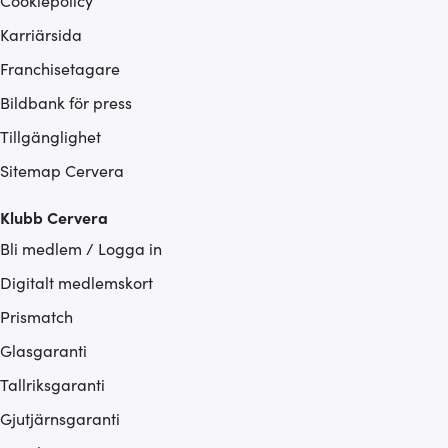
Karriärsida
Franchisetagare
Bildbank för press
Tillgänglighet
Sitemap Cervera
Klubb Cervera
Bli medlem / Logga in
Digitalt medlemskort
Prismatch
Glasgaranti
Tallriksgaranti
Gjutjärnsgaranti