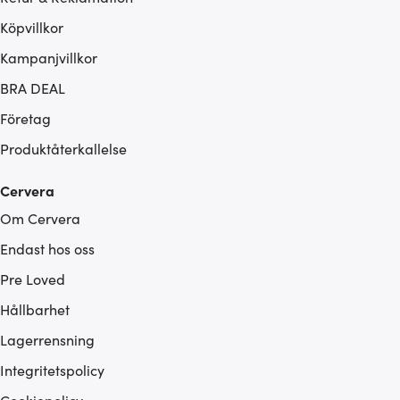
Köpvillkor
Kampanjvillkor
BRA DEAL
Företag
Produktåterkallelse
Cervera
Om Cervera
Endast hos oss
Pre Loved
Hållbarhet
Lagerrensning
Integritetspolicy
Cookiepolicy