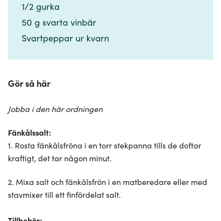
1/2 gurka​​​​‌ ‍ ​‍​‍‌‍ ‌ ​‍‌‍‍‌‌‍‌ ‌‍‍‌‌‍ ‍​‍​‍​ ‍‍​‍​‍‌ ​ ‌‍​‌‌‍ ‍‌‍‍‌‌ ‌​‌ ‍‌​‍ ‍‌‍‍‌‌‍ ​‍​‍​‍ ​​‍​‍‌‍‍​‌ ​‍‌‍‌‌‌‍‌‍​‍​‍​ ‍‍​‍​‍‌‍‍​‌ ‌​‌ ‌​‌ ​​‌ ​ ​ ‍‍​‍ ​‍ ‌‍​ ‌‍ ‌‌ ​ ​‍ ‍‌‍​ ‌‍‌‌‌ ​‍‌ ‌‍‌‍‌‌‌ ​‍‌‍​‌​‍ ‍‌ ​ ‌‍‌‌​‍ ‌ ​​‌ ​‍‌‍ ‌‍‌​‌ ‌‌‌‍​ ‌ ‌​‌‍‍‌‌‍ ‌‍ ‍​‍ ‌‍‍‌‌‍ ‍‌ ‌​‌‍‌‌‌‍ ‍‌ ‌​​‍ ‌‍‌‌‌‍‌​‌‍‍‌‌ ‌​​‍ ‌‍ ‌‌‍ ‌‍‌​‌‍‌‌​ ‌‌ ​​‌ ​‍‌‍‌‌‌ ​ ‌‍‌‌‌‍ ‍‌ ‌​‌‍​‌‌ ‌​‌‍‍‌‌‍ ‌‍ ‍​ ‍ ‌‍‍‌‌‍‌​​ ‌​ ‌‍​ ‌​​ ‌‌​ ‌‌​ ​ ​ ​‍​ ‍​​ ‍‌​‍ ‌​ ​‌​ ​​‌‍​‍​ ​ ​‍ ‌​ ‌​​ ​​‌‍​‌​ ​‌​‍ ‌​ ‍​‌‍​‌​ ‍‌​ ‌‍​‍ ‌‌‍​ ‌‍‌‍​ ‌‌‌‍​ ​ ‌​​ ‌​‌‍‌‌‌‍​‍​ ​ ‌‍‌‍​ ​​​ ‌‌​ ‍ ‌ ‌​‌ ‍‌‌ ​​‌‍‌‌​ ‌‌ ​​‌‍​‌‌‍‌ ‌‍‌‌​ ‍ ‌ ​​‌‍​‌‌ ‌​‌‍‍​​ ‌‌‍​‍‌‍ ​‌‍ ‌‍​ ‌‍‍ ‌ ​ ​‍‌‌​ ‌‌‌​​‍‌‌ ‌‍‍ ‌‍‌‌‌ ‍‌​‍‌‌​ ​ ‌​‌​​‍‌‌​ ​ ‌​‌​​‍‌‌​ ​‍​ ​‍​ ‌‌​ ‍‌​ ‌ ​ ‌‌​ ​​‌‍‌​​ ‌ ​ ‌‌​‍ ‌‌‍​ ​ ​‍​ ​‌‌‍​‍​‍ ‌​ ‌​‌‍‌‌​ ‍‌​ ‍‌​‍ ‌​ ‍‌​ ‍‌​ ‍‌​ ​ ​‍ ‌​ ‍‌​ ​‌‌‍​‌​ ​​‌‍​ ‌‍‌​​ ‌ ​ ‍​​ ‌‌‌‍‌‍‌‍​ ‌‍‌​​‍‌‌​ ​‍​ ​‍​‍‌‌​ ‌‌‌​‌​​‍ ‍‌‍​ ‌‍ ‌‍ ​‌ ‌‌‌‍ ‌‌‍ ‍‌ ​ ​‍‌‌​ ‌‌‌​​‍‌‌ ‌‍‍ ‌‍‌‌‌ ‍‌​‍‌‌​ ​ ‌​‌​​‍‌‌​ ​ ‌​‌​​‍‌‌​ ​‍​ ​‍​ ​ ‌‍‌​​ ​‍‌‍‌‍‌‍​ ​ ​‌​ ​ ​ ​‍‌‍​ ‌‍​‍‌‍​‍​ ‌ ​‍‌‌​ ​‍​ ​‍​‍‌‌​ ‌‌‌​‌​​‍ ‍‌‍‍‌‌ ‌​‌‍‌‌‌‍ ‌‌ ​ ​‍‌‌​ ‌‌‌​​‍​ ​‌​ ​‌​‍‌‌​ ‌‌‌​‌​​ ‌‍​‍‌‍​‌‌ ​ ‌‍‌‌‌‌‌‌‌ ​‍‌‍ ​​ ‌‌‍‍​‌ ‌​‌ ‌​‌ ​​‌ ​ ​‍‌‌​ ​ ‌​​‌​‍‌‌​ ​‍‌​‌‍​‍‌‌​ ​‍‌​‌‍‌‍​ ‌‍ ‌‌ ​ ​‍ ‍‌‍​ ‌‍‌‌‌ ​‍‌ ‌‍‌‍‌‌‌ ​‍‌‍​‌​‍ ‍‌ ​ ‌‍‌‌​‍‌‍‌‍‍‌‌‍‌​​ ‌​ ‌‍​ ‌​​ ‌‌​ ‌‌​ ​ ​ ​‍​ ‍​​ ‍‌​‍ ‌​ ​‌​ ​​‌‍​‍​ ​ ​‍ ‌​ ‌​​ ​​‌‍​‌​ ​‌​‍ ‌​ ‍​‌‍​‌​ ‍‌​ ‌‍​‍ ‌‌‍​ ‌‍‌‍​ ‌‌‌‍​ ​ ‌​​ ‌​‌‍‌‌‌‍​‍​ ​ ‌‍‌‍​ ​​​ ‌‌​‍‌‍‌ ‌​‌ ‍‌‌ ​​‌‍‌‌​ ‌‌ ​​‌‍​‌‌‍‌ ‌‍‌‌​‍‌‍‌ ​​‌‍​‌‌ ‌​‌‍‍​​ ‌‌‍​‍‌‍ ​‌‍ ‌‍​ ‌‍‍ ‌ ​ ​‍‌‌​ ‌‌‌​​‍‌‌ ‌‍‍ ‌‍‌‌‌ ‍‌​‍‌‌​ ​ ‌​‌​​‍‌‌​ ​ ‌​‌​​‍‌‌​ ​‍​ ​‍​ ‌‌​ ‍‌​ ‌ ​ ‌‌​ ​​‌‍‌​​ ‌ ​ ‌‌​‍ ‌‌‍​ ​ ​‍​ ​‌‌‍​‍​‍ ‌​ ‌​‌‍‌‌​ ‍‌​ ‍‌​‍ ‌​ ‍‌​ ‍‌​ ‍‌​ ​ ​‍ ‌​ ‍‌​ ​‌‌‍​‌​ ​​‌‍​ ‌‍‌​​ ‌ ​ ‍​​ ‌‌‌‍‌‍‌‍​ ‌‍‌​​‍‌‌​ ​‍​ ​‍​‍‌‌​ ‌‌‌​‌​​‍ ‍‌‍​ ‌‍ ‌‍ ​‌ ‌‌‌‍ ‌‌‍ ‍‌ ​ ​‍‌‌​ ‌‌‌​​‍‌‌ ‌‍‍ ‌‍‌‌‌ ‍‌​‍‌‌​ ​ ‌​‌​​‍‌‌​ ​ ‌​‌​​‍‌‌​ ​‍​ ​‍​ ​ ‌‍‌​​ ​‍‌‍‌‍‌‍​ ​ ​‌​ ​ ​ ​‍‌‍​ ‌‍​‍‌‍​‍​ ‌ ​‍‌‌​ ​‍​ ​‍​‍‌‌​ ‌‌‌​‌​​‍ ‍‌‍‍‌‌ ‌​‌‍‌‌‌‍ ‌‌ ​ ​‍‌‌​ ‌‌‌​​‍​ ​‌​ ​‌​‍‌‌​ ‌‌‌​‌​​‍‌‍‌ ‌ ‌‍ ‌ ​‍‌‍‍ ‌ ​ ‌ ​​‌‍​‌‌‍​ ‌‍‌‌​ ‌‌ ​​‌ ​‍‌‍ ‌‍‌​‌ ‌‌‌‍​ ‌ ‌​‌‍‍‌‌‍ ‌‍ ‍​‍‌‍‌ ​​‌‍‌‌‌ ​‍‌ ​ ‌ ​​‌‍‌‌‌‍​ ‌ ‌​‌‍‍‌‌ ‌‍‌‍‌‌​ ‌‌ ​​‌ ‌‌‌‍​‍‌‍ ​‌‍‍‌‌ ​ ‌‍‍​‌‍‌‌‌‍‌​​‍​‍‌ ‌
50 g svarta vinbär​​​​‌ ‍ ​‍​‍‌‍ ‌ ​‍‌‍‍‌‌‍‌ ‌‍‍‌‌‍ ‍​‍​‍​ ‍‍​‍​‍‌ ​ ‌‍​‌‌‍ ‍‌‍‍‌‌ ‌​‌ ‍‌​‍ ‍‌‍‍‌‌‍ ​‍​‍​‍ ​​‍​‍‌‍‍​‌ ​‍‌‍‌‌‌‍‌‍​‍​‍​ ‍‍​‍​‍‌‍‍​‌ ‌​‌ ‌​‌ ​​‌ ​ ​ ‍‍​‍ ​‍ ‌‍​ ‌‍ ‌‌ ​ ​‍ ‍‌‍​ ‌‍‌‌‌ ​‍‌ ‌‍‌‍‌‌‌ ​‍‌‍​‌​‍ ‍‌ ​ ‌‍‌‌​‍ ‌ ​​‌ ​‍‌‍ ‌‍‌​‌ ‌‌‌‍​ ‌ ‌​‌‍‍‌‌‍ ‌‍ ‍​‍ ‌‍‍‌‌‍ ‍‌ ‌​‌‍‌‌‌‍ ‍‌ ‌​​‍ ‌‍‌‌‌‍‌​‌‍‍‌‌ ‌​​‍ ‌‍ ‌‌‍ ‌‍‌​‌‍‌‌​ ‌‌ ​​‌ ​‍‌‍‌‌‌ ​ ‌‍‌‌‌‍ ‍‌ ‌​‌‍​‌‌ ‌​‌‍‍‌‌‍ ‌‍ ‍​ ‍ ‌‍‍‌‌‍‌​​ ‌​ ‌‍​ ‌​​ ‌‌​ ‌‌​ ​ ​ ​‍​ ‍​​ ‍‌​‍ ‌​ ​‌​ ​​‌‍​‍​ ​ ​‍ ‌​ ‌​​ ​​‌‍​‌​ ​‌​‍ ‌​ ‍​‌‍​‌​ ‍‌​ ‌‍​‍ ‌‌‍​ ‌‍‌‍​ ‌‌‌‍​ ​ ‌​​ ‌​‌‍‌‌‌‍​‍​ ​ ‌‍‌‍​ ​​​ ‌‌​ ‍ ‌ ‌​‌ ‍‌‌ ​​‌‍‌‌​ ‌‌ ​​‌‍​‌‌‍‌ ‌‍‌‌​ ‍ ‌ ​​‌‍​‌‌ ‌​‌‍‍​​ ‌‌‍​‍‌‍ ​‌‍ ‌‍​ ‌‍‍ ‌ ​ ​‍‌‌​ ‌‌‌​​‍‌‌ ‌‍‍ ‌‍‌‌‌ ‍‌​‍‌‌​ ​ ‌​‌​​‍‌‌​ ​ ‌​‌​​‍‌‌​ ​‍​ ​‍​ ‌‌​ ‍‌​ ‌ ​ ‌‌​ ​​‌‍‌​​ ‌ ​ ‌‌​‍ ‌‌‍​ ​ ​‍​ ​‌‌‍​‍​‍ ‌​ ‌​‌‍‌‌​ ‍‌​ ‍‌​‍ ‌​ ‍‌​ ‍‌​ ‍‌​ ​ ​‍ ‌​ ‍‌​ ​‌‌‍​‌​ ​​‌‍​ ‌‍‌​​ ‌ ​ ‍​​ ‌‌‌‍‌‍‌‍​ ‌‍‌​​‍‌‌​ ​‍​ ​‍​‍‌‌​ ‌‌‌​‌​​‍ ‍‌‍​ ‌‍ ‌‍ ​‌ ‌‌‌‍ ‌‌‍ ‍‌ ​ ​‍‌‌​ ‌‌‌​​‍‌‌ ‌‍‍ ‌‍‌‌‌ ‍‌​‍‌‌​ ​ ‌​‌​​‍‌‌​ ​ ‌​‌​​‍‌‌​ ​‍​ ​‍​ ​ ‌‍‌​​ ​‍‌‍‌‍‌‍​ ​ ​‌​ ​ ​ ​‍‌‍​ ‌‍​‍‌‍​‍​ ‌ ​‍‌‌​ ​‍​ ​‍​‍‌‌​ ‌‌‌​‌​​‍ ‍‌‍‍‌‌ ‌​‌‍‌‌‌‍ ‌‌ ​ ​‍‌‌​ ‌‌‌​​‍​ ​‌​ ​‍​‍‌‌​ ‌‌‌​‌​​ ‌‍​‍‌‍​‌‌ ​ ‌‍‌‌‌‌‌‌‌ ​‍‌‍ ​​ ‌‌‍‍​‌ ‌​‌ ‌​‌ ​​‌ ​ ​‍‌‌​ ​ ‌​​‌​‍‌‌​ ​‍‌​‌‍​‍‌‌​ ​‍‌​‌‍‌‍​ ‌‍ ‌‌ ​ ​‍ ‍‌‍​ ‌‍‌‌‌ ​‍‌ ‌‍‌‍‌‌‌ ​‍‌‍​‌​‍ ‍‌ ​ ‌‍‌‌​‍‌‍‌‍‍‌‌‍‌​​ ‌​ ‌‍​ ‌​​ ‌‌​ ‌‌​ ​ ​ ​‍​ ‍​​ ‍‌​‍ ‌​ ​‌​ ​​‌‍​‍​ ​ ​‍ ‌​ ‌​​ ​​‌‍​‌​ ​‌​‍ ‌​ ‍​‌‍​‌​ ‍‌​ ‌‍​‍ ‌‌‍​ ‌‍‌‍​ ‌‌‌‍​ ​ ‌​​ ‌​‌‍‌‌‌‍​‍​ ​ ‌‍‌‍​ ​​​ ‌‌​‍‌‍‌ ‌​‌ ‍‌‌ ​​‌‍‌‌​ ‌‌ ​​‌‍​‌‌‍‌ ‌‍‌‌​‍‌‍‌ ​​‌‍​‌‌ ‌​‌‍‍​​ ‌‌‍​‍‌‍ ​‌‍ ‌‍​ ‌‍‍ ‌ ​ ​‍‌‌​ ‌‌‌​​‍‌‌ ‌‍‍ ‌‍‌‌‌ ‍‌​‍‌‌​ ​ ‌​‌​​‍‌‌​ ​ ‌​‌​​‍‌‌​ ​‍​ ​‍​ ‌‌​ ‍‌​ ‌ ​ ‌‌​ ​​‌‍‌​​ ‌ ​ ‌‌​‍ ‌‌‍​ ​ ​‍​ ​‌‌‍​‍​‍ ‌​ ‌​‌‍‌‌​ ‍‌​ ‍‌​‍ ‌​ ‍‌​ ‍‌​ ‍‌​ ​ ​‍ ‌​ ‍‌​ ​‌‌‍​‌​ ​​‌‍​ ‌‍‌​​ ‌ ​ ‍​​ ‌‌‌‍‌‍‌‍​ ‌‍‌​​‍‌‌​ ​‍​ ​‍​‍‌‌​ ‌‌‌​‌​​‍ ‍‌‍​ ‌‍ ‌‍ ​‌ ‌‌‌‍ ‌‌‍ ‍‌ ​ ​‍‌‌​ ‌‌‌​​‍‌‌ ‌‍‍ ‌‍‌‌‌ ‍‌​‍‌‌​ ​ ‌​‌​​‍‌‌​ ​ ‌​‌​​‍‌‌​ ​‍​ ​‍​ ​ ‌‍‌​​ ​‍‌‍‌‍‌‍​ ​ ​‌​ ​ ​ ​‍‌‍​ ‌‍​‍‌‍​‍​ ‌ ​‍‌‌​ ​‍​ ​‍​‍‌‌​ ‌‌‌​‌​​‍ ‍‌‍‍‌‌ ‌​‌‍‌‌‌‍ ‌‌ ​ ​‍‌‌​ ‌‌‌​​‍​ ​‌​ ​‍​‍‌‌​ ‌‌‌​‌​​‍‌‍‌ ‌ ‌‍ ‌ ​‍‌‍‍ ‌ ​ ‌ ​​‌‍​‌‌‍​ ‌‍‌‌​ ‌‌ ​​‌ ​‍‌‍ ‌‍‌​‌ ‌‌‌‍​ ‌ ‌​‌‍‍‌‌‍ ‌‍ ‍​‍‌‍‌ ​​‌‍‌‌‌ ​‍‌ ​ ‌ ​​‌‍‌‌‌‍​ ‌ ‌​‌‍‍‌‌ ‌‍‌‍‌‌​ ‌‌ ​​‌ ‌‌‌‍​‍‌‍ ​‌‍‍‌‌ ​ ‌‍‍​‌‍‌‌‌‍‌​​‍​‍‌ ‌
Svartpeppar ur kvarn​​​​‌ ‍ ​‍​‍‌‍ ‌ ​‍‌‍‍‌‌‍‌ ‌‍‍‌‌‍ ‍​‍​‍​ ‍‍​‍​‍‌ ​ ‌‍​‌‌‍ ‍‌‍‍‌‌ ‌​‌ ‍‌​‍ ‍‌‍‍‌‌‍ ​‍​‍​‍ ​​‍​‍‌‍‍​‌ ​‍‌‍‌‌‌‍‌‍​‍​‍​ ‍‍​‍​‍‌‍‍​‌ ‌​‌ ‌​‌ ​​‌ ​ ​ ‍‍​‍ ​‍ ‌‍​ ‌‍ ‌‌ ​ ​‍ ‍‌‍​ ‌‍‌‌‌ ​‍‌ ‌‍‌‍‌‌‌ ​‍‌‍​‌​‍ ‍‌ ​ ‌‍‌‌​‍ ‌ ​​‌ ​‍‌‍ ‌‍‌​‌ ‌‌‌‍​ ‌ ‌​‌‍‍‌‌‍ ‌‍ ‍​‍ ‌‍‍‌‌‍ ‍‌ ‌​‌‍‌‌‌‍ ‍‌ ‌​​‍ ‌‍‌‌‌‍‌​‌‍‍‌‌ ‌​​‍ ‌‍ ‌‌‍ ‌‍‌​‌‍‌‌​ ‌‌ ​​‌ ​‍‌‍‌‌‌ ​ ‌‍‌‌‌‍ ‍‌ ‌​‌‍​‌‌ ‌​‌‍‍‌‌‍ ‌‍ ‍​ ‍ ‌‍‍‌‌‍‌​​ ‌​ ‌‍​ ‌​​ ‌‌​ ‌‌​ ​ ​ ​‍​ ‍​​ ‍‌​‍ ‌​ ​‌​ ​​‌‍​‍​ ​ ​‍ ‌​ ‌​​ ​​‌‍​‌​ ​‌​‍ ‌​ ‍​‌‍​‌​ ‍‌​ ‌‍​‍ ‌‌‍​ ‌‍‌‍​ ‌‌‌‍​ ​ ‌​​ ‌​‌‍‌‌‌‍​‍​ ​ ‌‍‌‍​ ​​​ ‌‌​ ‍ ‌ ‌​‌ ‍‌‌ ​​‌‍‌‌​ ‌‌ ​​‌‍​‌‌‍‌ ‌‍‌‌​ ‍ ‌ ​​‌‍​‌‌ ‌​‌‍‍​​ ‌‌‍​‍‌‍ ​‌‍ ‌‍​ ‌‍‍ ‌ ​ ​‍‌‌​ ‌‌‌​​‍‌‌ ‌‍‍ ‌‍‌‌‌ ‍‌​‍‌‌​ ​ ‌​‌​​‍‌‌​ ​ ‌​‌​​‍‌‌​ ​‍​ ​‍​ ‌‌​ ‍‌​ ‌ ​ ‌‌​ ​​‌‍‌​​ ‌ ​ ‌‌​‍ ‌‌‍​ ​ ​‍​ ​‌‌‍​‍​‍ ‌​ ‌​‌‍‌‌​ ‍‌​ ‍‌​‍ ‌​ ‍‌​ ‍‌​ ‍‌​ ​ ​‍ ‌​ ‍‌​ ​‌‌‍​‌​ ​​‌‍​ ‌‍‌​​ ‌ ​ ‍​​ ‌‌‌‍‌‍‌‍​ ‌‍‌​​‍‌‌​ ​‍​ ​‍​‍‌‌​ ‌‌‌​‌​​‍ ‍‌‍​ ‌‍ ‌‍ ​‌ ‌‌‌‍ ‌‌‍ ‍‌ ​ ​‍‌‌​ ‌‌‌​​‍‌‌ ‌‍‍ ‌‍‌‌‌ ‍‌​‍‌‌​ ​ ‌​‌​​‍‌‌​ ​ ‌​‌​​‍‌‌​ ​‍​ ​‍​ ​ ‌‍‌​​ ​‍‌‍‌‍‌‍​ ​ ​‌​ ​ ​ ​‍‌‍​ ‌‍​‍‌‍​‍​ ‌ ​‍‌‌​ ​‍​ ​‍​‍‌‌​ ‌‌‌​‌​​‍ ‍‌‍‍‌‌ ‌​‌‍‌‌‌‍ ‌‌ ​ ​‍‌‌​ ‌‌‌​​‍​ ​‌​ ​ ​‍‌‌​ ‌‌‌​‌​​ ‌‍​‍‌‍​‌‌ ​ ‌‍‌‌‌‌‌‌‌ ​‍‌‍ ​​ ‌‌‍‍​‌ ‌​‌ ‌​‌ ​​‌ ​ ​‍‌‌​ ​ ‌​​‌​‍‌‌​ ​‍‌​‌‍​‍‌‌​ ​‍‌​‌‍‌‍​ ‌‍ ‌‌ ​ ​‍ ‍‌‍​ ‌‍‌‌‌ ​‍‌ ‌‍‌‍‌‌‌ ​‍‌‍​‌​‍ ‍‌ ​ ‌‍‌‌​‍‌‍‌‍‍‌‌‍‌​​ ‌​ ‌‍​ ‌​​ ‌‌​ ‌‌​ ​ ​ ​‍​ ‍​​ ‍‌​‍ ‌​ ​‌​ ​​‌‍​‍​ ​ ​‍ ‌​ ‌​​ ​​‌‍​‌​ ​‌​‍ ‌​ ‍​‌‍​‌​ ‍‌​ ‌‍​‍ ‌‌‍​ ‌‍‌‍​ ‌‌‌‍​ ​ ‌​​ ‌​‌‍‌‌‌‍​‍​ ​ ‌‍‌‍​ ​​​ ‌‌​‍‌‍‌ ‌​‌ ‍‌‌ ​​‌‍‌‌​ ‌‌ ​​‌‍​‌‌‍‌ ‌‍‌‌​‍‌‍‌ ​​‌‍​‌‌ ‌​‌‍‍​​ ‌‌‍​‍‌‍ ​‌‍ ‌‍​ ‌‍‍ ‌ ​ ​‍‌‌​ ‌‌‌​​‍‌‌ ‌‍‍ ‌‍‌‌‌ ‍‌​‍‌‌​ ​ ‌​‌​​‍‌‌​ ​ ‌​‌​​‍‌‌​ ​‍​ ​‍​ ‌‌​ ‍‌​ ‌ ​ ‌‌​ ​​‌‍‌​​ ‌ ​ ‌‌​‍ ‌‌‍​ ​ ​‍​ ​‌‌‍​‍​‍ ‌​ ‌​‌‍‌‌​ ‍‌​ ‍‌​‍ ‌​ ‍‌​ ‍‌​ ‍‌​ ​ ​‍ ‌​ ‍‌​ ​‌‌‍​‌​ ​​‌‍​ ‌‍‌​​ ‌ ​ ‍​​ ‌‌‌‍‌‍‌‍​ ‌‍‌​​‍‌‌​ ​‍​ ​‍​‍‌‌​ ‌‌‌​‌​​‍ ‍‌‍​ ‌‍ ‌‍ ​‌ ‌‌‌‍ ‌‌‍ ‍‌ ​ ​‍‌‌​ ‌‌‌​​‍‌‌ ‌‍‍ ‌‍‌‌‌ ‍‌​‍‌‌​ ​ ‌​‌​​‍‌‌​ ​ ‌​‌​​‍‌‌​ ​‍​ ​‍​ ​ ‌‍‌​​ ​‍‌‍‌‍‌‍​ ​ ​‌​ ​ ​ ​‍‌‍​ ‌‍​‍‌‍​‍​ ‌ ​‍‌‌​ ​‍​ ​‍​‍‌‌​ ‌‌‌​‌​​‍ ‍‌‍‍‌‌ ‌​‌‍‌‌‌‍ ‌‌ ​ ​‍‌‌​ ‌‌‌​​‍​ ​‌​ ​ ​‍‌‌​ ‌‌‌​‌​​‍‌‍‌ ‌ ‌‍ ‌ ​‍‌‍‍ ‌ ​ ‌ ​​‌‍​‌‌‍​ ‌‍‌‌​ ‌‌ ​​‌ ​‍‌‍ ‌‍‌​‌ ‌‌‌‍​ ‌ ‌​‌‍‍‌‌‍ ‌‍ ‍​‍‌‍‌ ​​‌‍‌‌‌ ​‍‌ ​ ‌ ​​‌‍‌‌‌‍​ ‌ ‌​‌‍‍‌‌ ‌‍‌‍‌‌​ ‌‌ ​​‌ ‌‌‌‍​‍‌‍ ​‌‍‍‌‌ ​ ‌‍‍​‌‍‌‌‌‍‌​​‍​‍‌ ‌
Gör så här
Jobba i den här ordningen
Fänkålssalt:
1. Rosta fänkålsfröna i en torr stekpanna tills de doftar
kraftigt, det tar någon minut.
2. Mixa salt och fänkålsfrön i en matberedare eller med
stavmixer till ett finfördelat salt.
Tillbehör: