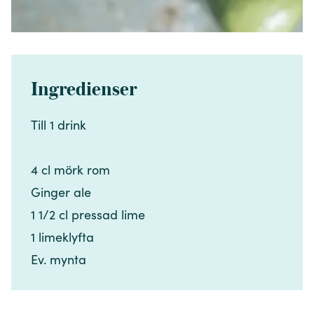
Ingredienser
Till 1 drink​​​​‌ ‍ ​‍​‍‌‍ ‌ ​‍‌‍‍‌‌‍‌ ‌‍‍‌‌‍ ‍​‍​‍​ ‍‍​‍​‍‌ ​ ‌‍​‌‌‍ ‍‌‍‍‌‌ ‌​‌ ‍‌​‍ ‍‌‍‍‌‌‍ ​‍​‍​‍ ​​‍​‍‌‍‍​‌ ​‍‌‍‌‌‌‍‌‍​‍​‍​ ‍‍​‍​‍‌‍‍​‌ ‌​‌ ‌​‌ ​​‌ ​ ​ ‍‍​‍ ​‍ ‌‍​ ‌‍ ‌‌ ​ ​‍ ‍‌‍​ ‌‍‌‌‌ ​‍‌ ‌‍‌‍‌‌‌ ​‍‌‍​‌​‍ ‍‌ ​ ‌‍‌‌​‍ ‌ ​​‌ ​‍‌‍ ‌‍‌​‌ ‌‌‌‍​ ‌ ‌​‌‍‍‌‌‍ ‌‍ ‍​‍ ‌‍‍‌‌‍ ‍‌ ‌​‌‍‌‌‌‍ ‍‌ ‌​​‍ ‌‍‌‌‌‍‌​‌‍‍‌‌ ‌​​‍ ‌‍ ‌‌‍ ‌‍‌​‌‍‌‌​ ‌‌ ​​‌ ​‍‌‍‌‌‌ ​ ‌‍‌‌‌‍ ‍‌ ‌​‌‍​‌‌ ‌​‌‍‍‌‌‍ ‌‍ ‍​ ‍ ‌‍‍‌‌‍‌​​ ‌​ ‌‌‌‍​‌​ ​‌​ ‌ ​ ​​​ ‍​‌‍‌​​ ‍‌​‍ ‌‌‍‌‍‌‍‌​​ ‍‌​ ​​​‍ ‌​ ‌​‌‍‌‌​ ‌‌​ ‍‌​‍ ‌​ ‍​​ ​‌‌‍‌‌​ ​ ​‍ ‌‌‍‌‍​ ‌‍​ ‍​‌‍‌​‌‍​‍​ ‍‌​ ​‍​ ​​​ ‌​‌‍​ ‌‍‌‌​ ​​​ ‍ ‌ ‌​‌ ‍‌‌ ​​‌‍‌‌​ ‌‌ ​​‌‍​‌‌‍‌ ‌‍‌‌​ ‍ ‌ ​​‌‍​‌‌ ‌​‌‍‍​​ ‌‌‍​‍‌‍ ​‌‍ ‌‍​ ‌‍‍ ‌ ​ ​‍‌‌​ ‌‌‌​​‍‌‌ ‌‍‍ ‌‍‌‌‌ ‍‌​‍‌‌​ ​ ‌​‌​​‍‌‌​ ​ ‌​‌​​‍‌‌​ ​‍​ ​‍​ ​ ​ ‌‍‌‍‌‌​ ‌‌‌‍​ ​ ‍‌​ ​‌‌‍​ ​‍ ‌​ ​​‌‍​‍​ ‌‍‌‍​‌​‍ ‌​ ‌​‌‍‌​​ ​‌‌‍‌‌​‍ ‌​ ‍​‌‍‌‍​ ​‌‌‍​ ​‍ ‌​ ​ ​ ‍​​ ‌​​ ‌​​ ‌​‌‍​‌‌‍​‍‌‍‌​‌‍‌‍‌‍‌‍​ ‍​​ ​‌​‍‌‌​ ​‍​ ​‍​‍‌‌​ ‌‌‌​‌​​‍ ‍‌‍​ ‌‍ ‌‍ ​‌ ‌‌‌‍ ‌‌‍ ‍‌ ​ ​‍‌‌​ ‌‌‌​​‍‌‌ ‌‍‍ ‌‍‌‌‌ ‍‌​‍‌‌​ ​ ‌​‌​​‍‌‌​ ​ ‌​‌​​‍‌‌​ ​‍​ ​‍‌‍‌​‌‍​‍‌‍‌​​ ‍‌​ ​‍‌‍​‍​ ​‍​ ‍‌‌‍‌‌‌‍​‍‌‍​‌​ ‍​​‍‌‌​ ​‍​ ​‍​‍‌‌​ ‌‌‌​‌​​‍ ‍‌‍‍‌‌ ‌​‌‍‌‌‌‍ ‌‌ ​ ​‍‌‌​ ‌‌‌​​‍​ ​​​‍‌‌​ ‌‌‌​‌​​ ‌‍​‍‌‍​‌‌ ​ ‌‍‌‌‌‌‌‌‌ ​‍‌‍ ​​ ‌‌‍‍​‌ ‌​‌ ‌​‌ ​​‌ ​ ​‍‌‌​ ​ ‌​​‌​‍‌‌​ ​‍‌​‌‍​‍‌‌​ ​‍‌​‌‍‌‍​ ‌‍ ‌‌ ​ ​‍ ‍‌‍​ ‌‍‌‌‌ ​‍‌ ‌‍‌‍‌‌‌ ​‍‌‍​‌​‍ ‍‌ ​ ‌‍‌‌​‍‌‍‌‍‍‌‌‍‌​​ ‌​ ‌‌‌‍​‌​ ​‌​ ‌ ​ ​​​ ‍​‌‍‌​​ ‍‌​‍ ‌‌‍‌‍‌‍‌​​ ‍‌​ ​​​‍ ‌​ ‌​‌‍‌‌​ ‌‌​ ‍‌​‍ ‌​ ‍​​ ​‌‌‍‌‌​ ​ ​‍ ‌‌‍‌‍​ ‌‍​ ‍​‌‍‌​‌‍​‍​ ‍‌​ ​‍​ ​​​ ‌​‌‍​ ‌‍‌‌​ ​​​‍‌‍‌ ‌​‌ ‍‌‌ ​​‌‍‌‌​ ‌‌ ​​‌‍​‌‌‍‌ ‌‍‌‌​‍‌‍‌ ​​‌‍​‌‌ ‌​‌‍‍​​ ‌‌‍​‍‌‍ ​‌‍ ‌‍​ ‌‍‍ ‌ ​ ​‍‌‌​ ‌‌‌​​‍‌‌ ‌‍‍ ‌‍‌‌‌ ‍‌​‍‌‌​ ​ ‌​‌​​‍‌‌​ ​ ‌​‌​​‍‌‌​ ​‍​ ​‍​ ​ ​ ‌‍‌‍‌‌​ ‌‌‌‍​ ​ ‍‌​ ​‌‌‍​ ​‍ ‌​ ​​‌‍​‍​ ‌‍‌‍​‌​‍ ‌​ ‌​‌‍‌​​ ​‌‌‍‌‌​‍ ‌​ ‍​‌‍‌‍​ ​‌‌‍​ ​‍ ‌​ ​ ​ ‍​​ ‌​​ ‌​​ ‌​‌‍​‌‌‍​‍‌‍‌​‌‍‌‍‌‍‌‍​ ‍​​ ​‌​‍‌‌​ ​‍​ ​‍​‍‌‌​ ‌‌‌​‌​​‍ ‍‌‍​ ‌‍ ‌‍ ​‌ ‌‌‌‍ ‌‌‍ ‍‌ ​ ​‍‌‌​ ‌‌‌​​‍‌‌ ‌‍‍ ‌‍‌‌‌ ‍‌​‍‌‌​ ​ ‌​‌​​‍‌‌​ ​ ‌​‌​​‍‌‌​ ​‍​ ​‍‌‍‌​‌‍​‍‌‍‌​​ ‍‌​ ​‍‌‍​‍​ ​‍​ ‍‌‌‍‌‌‌‍​‍‌‍​‌​ ‍​​‍‌‌​ ​‍​ ​‍​‍‌‌​ ‌‌‌​‌​​‍ ‍‌‍‍‌‌ ‌​‌‍‌‌‌‍ ‌‌ ​ ​‍‌‌​ ‌‌‌​​‍​ ​​​‍‌‌​ ‌‌‌​‌​​‍‌‍‌ ‌ ‌‍ ‌ ​‍‌‍‍ ‌ ​ ‌ ​​‌‍​‌‌‍​ ‌‍‌‌​ ‌‌ ​​‌ ​‍‌‍ ‌‍‌​‌ ‌‌‌‍​ ‌ ‌​‌‍‍‌‌‍ ‌‍ ‍​‍‌‍‌ ​​‌‍‌‌‌ ​‍‌ ​ ‌ ​​‌‍‌‌‌‍​ ‌ ‌​‌‍‍‌‌ ‌‍‌‍‌‌​ ‌‌ ​​‌ ‌‌‌‍​‍‌‍ ​‌‍‍‌‌ ​ ‌‍‍​‌‍‌‌‌‍‌​​‍​‍‌ ‌
4 cl mörk rom​​​​‌ ‍ ​‍​‍‌‍ ‌ ​‍‌‍‍‌‌‍‌ ‌‍‍‌‌‍ ‍​‍​‍​ ‍‍​‍​‍‌ ​ ‌‍​‌‌‍ ‍‌‍‍‌‌ ‌​‌ ‍‌​‍ ‍‌‍‍‌‌‍ ​‍​‍​‍ ​​‍​‍‌‍‍​‌ ​‍‌‍‌‌‌‍‌‍​‍​‍​ ‍‍​‍​‍‌‍‍​‌ ‌​‌ ‌​‌ ​​‌ ​ ​ ‍‍​‍ ​‍ ‌‍​ ‌‍ ‌‌ ​ ​‍ ‍‌‍​ ‌‍‌‌‌ ​‍‌ ‌‍‌‍‌‌‌ ​‍‌‍​‌​‍ ‍‌ ​ ‌‍‌‌​‍ ‌ ​​‌ ​‍‌‍ ‌‍‌​‌ ‌‌‌‍​ ‌ ‌​‌‍‍‌‌‍ ‌‍ ‍​‍ ‌‍‍‌‌‍ ‍‌ ‌​‌‍‌‌‌‍ ‍‌ ‌​​‍ ‌‍‌‌‌‍‌​‌‍‍‌‌ ‌​​‍ ‌‍ ‌‌‍ ‌‍‌​‌‍‌‌​ ‌‌ ​​‌ ​‍‌‍‌‌‌ ​ ‌‍‌‌‌‍ ‍‌ ‌​‌‍​‌‌ ‌​‌‍‍‌‌‍ ‌‍ ‍​ ‍ ‌‍‍‌‌‍‌​​ ‌​ ‌‌‌‍​‌​ ​‌​ ‌ ​ ​​​ ‍​‌‍‌​​ ‍‌​‍ ‌‌‍‌‍‌‍‌​​ ‍‌​ ​​​‍ ‌​ ‌​‌‍‌‌​ ‌‌​ ‍‌​‍ ‌​ ‍​​ ​‌‌‍‌‌​ ​ ​‍ ‌‌‍‌‍​ ‌‍​ ‍​‌‍‌​‌‍​‍​ ‍‌​ ​‍​ ​​​ ‌​‌‍​ ‌‍‌‌​ ​​​ ‍ ‌ ‌​‌ ‍‌‌ ​​‌‍‌‌​ ‌‌ ​​‌‍​‌‌‍‌ ‌‍‌‌​ ‍ ‌ ​​‌‍​‌‌ ‌​‌‍‍​​ ‌‌‍​‍‌‍ ​‌‍ ‌‍​ ‌‍‍ ‌ ​ ​‍‌‌​ ‌‌‌​​‍‌‌ ‌‍‍ ‌‍‌‌‌ ‍‌​‍‌‌​ ​ ‌​‌​​‍‌‌​ ​ ‌​‌​​‍‌‌​ ​‍​ ​‍​ ​ ​ ‌‍‌‍‌‌​ ‌‌‌‍​ ​ ‍‌​ ​‌‌‍​ ​‍ ‌​ ​​‌‍​‍​ ‌‍‌‍​‌​‍ ‌​ ‌​‌‍‌​​ ​‌‌‍‌‌​‍ ‌​ ‍​‌‍‌‍​ ​‌‌‍​ ​‍ ‌​ ​ ​ ‍​​ ‌​​ ‌​​ ‌​‌‍​‌‌‍​‍‌‍‌​‌‍‌‍‌‍‌‍​ ‍​​ ​‌​‍‌‌​ ​‍​ ​‍​‍‌‌​ ‌‌‌​‌​​‍ ‍‌‍​ ‌‍ ‌‍ ​‌ ‌‌‌‍ ‌‌‍ ‍‌ ​ ​‍‌‌​ ‌‌‌​​‍‌‌ ‌‍‍ ‌‍‌‌‌ ‍‌​‍‌‌​ ​ ‌​‌​​‍‌‌​ ​ ‌​‌​​‍‌‌​ ​‍​ ​‍‌‍‌​‌‍​‍‌‍‌​​ ‍‌​ ​‍‌‍​‍​ ​‍​ ‍‌‌‍‌‌‌‍​‍‌‍​‌​ ‍​​‍‌‌​ ​‍​ ​‍​‍‌‌​ ‌‌‌​‌​​‍ ‍‌‍‍‌‌ ‌​‌‍‌‌‌‍ ‌‌ ​ ​‍‌‌​ ‌‌‌​​‍​ ​‍​‍‌‌​ ‌‌‌​‌​​ ‌‍​‍‌‍​‌‌ ​ ‌‍‌‌‌‌‌‌‌ ​‍‌‍ ​​ ‌‌‍‍​‌ ‌​‌ ‌​‌ ​​‌ ​ ​‍‌‌​ ​ ‌​​‌​‍‌‌​ ​‍‌​‌‍​‍‌‌​ ​‍‌​‌‍‌‍​ ‌‍ ‌‌ ​ ​‍ ‍‌‍​ ‌‍‌‌‌ ​‍‌ ‌‍‌‍‌‌‌ ​‍‌‍​‌​‍ ‍‌ ​ ‌‍‌‌​‍‌‍‌‍‍‌‌‍‌​​ ‌​ ‌‌‌‍​‌​ ​‌​ ‌ ​ ​​​ ‍​‌‍‌​​ ‍‌​‍ ‌‌‍‌‍‌‍‌​​ ‍‌​ ​​​‍ ‌​ ‌​‌‍‌‌​ ‌‌​ ‍‌​‍ ‌​ ‍​​ ​‌‌‍‌‌​ ​ ​‍ ‌‌‍‌‍​ ‌‍​ ‍​‌‍‌​‌‍​‍​ ‍‌​ ​‍​ ​​​ ‌​‌‍​ ‌‍‌‌​ ​​​‍‌‍‌ ‌​‌ ‍‌‌ ​​‌‍‌‌​ ‌‌ ​​‌‍​‌‌‍‌ ‌‍‌‌​‍‌‍‌ ​​‌‍​‌‌ ‌​‌‍‍​​ ‌‌‍​‍‌‍ ​‌‍ ‌‍​ ‌‍‍ ‌ ​ ​‍‌‌​ ‌‌‌​​‍‌‌ ‌‍‍ ‌‍‌‌‌ ‍‌​‍‌‌​ ​ ‌​‌​​‍‌‌​ ​ ‌​‌​​‍‌‌​ ​‍​ ​‍​ ​ ​ ‌‍‌‍‌‌​ ‌‌‌‍​ ​ ‍‌​ ​‌‌‍​ ​‍ ‌​ ​​‌‍​‍​ ‌‍‌‍​‌​‍ ‌​ ‌​‌‍‌​​ ​‌‌‍‌‌​‍ ‌​ ‍​‌‍‌‍​ ​‌‌‍​ ​‍ ‌​ ​ ​ ‍​​ ‌​​ ‌​​ ‌​‌‍​‌‌‍​‍‌‍‌​‌‍‌‍‌‍‌‍​ ‍​​ ​‌​‍‌‌​ ​‍​ ​‍​‍‌‌​ ‌‌‌​‌​​‍ ‍‌‍​ ‌‍ ‌‍ ​‌ ‌‌‌‍ ‌‌‍ ‍‌ ​ ​‍‌‌​ ‌‌‌​​‍‌‌ ‌‍‍ ‌‍‌‌‌ ‍‌​‍‌‌​ ​ ‌​‌​​‍‌‌​ ​ ‌​‌​​‍‌‌​ ​‍​ ​‍‌‍‌​‌‍​‍‌‍‌​​ ‍‌​ ​‍‌‍​‍​ ​‍​ ‍‌‌‍‌‌‌‍​‍‌‍​‌​ ‍​​‍‌‌​ ​‍​ ​‍​‍‌‌​ ‌‌‌​‌​​‍ ‍‌‍‍‌‌ ‌​‌‍‌‌‌‍ ‌‌ ​ ​‍‌‌​ ‌‌‌​​‍​ ​‍​‍‌‌​ ‌‌‌​‌​​‍‌‍‌ ‌ ‌‍ ‌ ​‍‌‍‍ ‌ ​ ‌ ​​‌‍​‌‌‍​ ‌‍‌‌​ ‌‌ ​​‌ ​‍‌‍ ‌‍‌​‌ ‌‌‌‍​ ‌ ‌​‌‍‍‌‌‍ ‌‍ ‍​‍‌‍‌ ​​‌‍‌‌‌ ​‍‌ ​ ‌ ​​‌‍‌‌‌‍​ ‌ ‌​‌‍‍‌‌ ‌‍‌‍‌‌​ ‌‌ ​​‌ ‌‌‌‍​‍‌‍ ​‌‍‍‌‌ ​ ‌‍‍​‌‍‌‌‌‍‌​​‍​‍‌ ‌
Ginger ale​​​​‌ ‍ ​‍​‍‌‍ ‌ ​‍‌‍‍‌‌‍‌ ‌‍‍‌‌‍ ‍​‍​‍​ ‍‍​‍​‍‌ ​ ‌‍​‌‌‍ ‍‌‍‍‌‌ ‌​‌ ‍‌​‍ ‍‌‍‍‌‌‍ ​‍​‍​‍ ​​‍​‍‌‍‍​‌ ​‍‌‍‌‌‌‍‌‍​‍​‍​ ‍‍​‍​‍‌‍‍​‌ ‌​‌ ‌​‌ ​​‌ ​ ​ ‍‍​‍ ​‍ ‌‍​ ‌‍ ‌‌ ​ ​‍ ‍‌‍​ ‌‍‌‌‌ ​‍‌ ‌‍‌‍‌‌‌ ​‍‌‍​‌​‍ ‍‌ ​ ‌‍‌‌​‍ ‌ ​​‌ ​‍‌‍ ‌‍‌​‌ ‌‌‌‍​ ‌ ‌​‌‍‍‌‌‍ ‌‍ ‍​‍ ‌‍‍‌‌‍ ‍‌ ‌​‌‍‌‌‌‍ ‍‌ ‌​​‍ ‌‍‌‌‌‍‌​‌‍‍‌‌ ‌​​‍ ‌‍ ‌‌‍ ‌‍‌​‌‍‌‌​ ‌‌ ​​‌ ​‍‌‍‌‌‌ ​ ‌‍‌‌‌‍ ‍‌ ‌​‌‍​‌‌ ‌​‌‍‍‌‌‍ ‌‍ ‍​ ‍ ‌‍‍‌‌‍‌​​ ‌​ ‌‌‌‍​‌​ ​‌​ ‌ ​ ​​​ ‍​‌‍‌​​ ‍‌​‍ ‌‌‍‌‍‌‍‌​​ ‍‌​ ​​​‍ ‌​ ‌​‌‍‌‌​ ‌‌​ ‍‌​‍ ‌​ ‍​​ ​‌‌‍‌‌​ ​ ​‍ ‌‌‍‌‍​ ‌‍​ ‍​‌‍‌​‌‍​‍​ ‍‌​ ​‍​ ​​​ ‌​‌‍​ ‌‍‌‌​ ​​​ ‍ ‌ ‌​‌ ‍‌‌ ​​‌‍‌‌​ ‌‌ ​​‌‍​‌‌‍‌ ‌‍‌‌​ ‍ ‌ ​​‌‍​‌‌ ‌​‌‍‍​​ ‌‌‍​‍‌‍ ​‌‍ ‌‍​ ‌‍‍ ‌ ​ ​‍‌‌​ ‌‌‌​​‍‌‌ ‌‍‍ ‌‍‌‌‌ ‍‌​‍‌‌​ ​ ‌​‌​​‍‌‌​ ​ ‌​‌​​‍‌‌​ ​‍​ ​‍​ ​ ​ ‌‍‌‍‌‌​ ‌‌‌‍​ ​ ‍‌​ ​‌‌‍​ ​‍ ‌​ ​​‌‍​‍​ ‌‍‌‍​‌​‍ ‌​ ‌​‌‍‌​​ ​‌‌‍‌‌​‍ ‌​ ‍​‌‍‌‍​ ​‌‌‍​ ​‍ ‌​ ​ ​ ‍​​ ‌​​ ‌​​ ‌​‌‍​‌‌‍​‍‌‍‌​‌‍‌‍‌‍‌‍​ ‍​​ ​‌​‍‌‌​ ​‍​ ​‍​‍‌‌​ ‌‌‌​‌​​‍ ‍‌‍​ ‌‍ ‌‍ ​‌ ‌‌‌‍ ‌‌‍ ‍‌ ​ ​‍‌‌​ ‌‌‌​​‍‌‌ ‌‍‍ ‌‍‌‌‌ ‍‌​‍‌‌​ ​ ‌​‌​​‍‌‌​ ​ ‌​‌​​‍‌‌​ ​‍​ ​‍‌‍‌​‌‍​‍‌‍‌​​ ‍‌​ ​‍‌‍​‍​ ​‍​ ‍‌‌‍‌‌‌‍​‍‌‍​‌​ ‍​​‍‌‌​ ​‍​ ​‍​‍‌‌​ ‌‌‌​‌​​‍ ‍‌‍‍‌‌ ‌​‌‍‌‌‌‍ ‌‌ ​ ​‍‌‌​ ‌‌‌​​‍​ ​ ​‍‌‌​ ‌‌‌​‌​​ ‌‍​‍‌‍​‌‌ ​ ‌‍‌‌‌‌‌‌‌ ​‍‌‍ ​​ ‌‌‍‍​‌ ‌​‌ ‌​‌ ​​‌ ​ ​‍‌‌​ ​ ‌​​‌​‍‌‌​ ​‍‌​‌‍​‍‌‌​ ​‍‌​‌‍‌‍​ ‌‍ ‌‌ ​ ​‍ ‍‌‍​ ‌‍‌‌‌ ​‍‌ ‌‍‌‍‌‌‌ ​‍‌‍​‌​‍ ‍‌ ​ ‌‍‌‌​‍‌‍‌‍‍‌‌‍‌​​ ‌​ ‌‌‌‍​‌​ ​‌​ ‌ ​ ​​​ ‍​‌‍‌​​ ‍‌​‍ ‌‌‍‌‍‌‍‌​​ ‍‌​ ​​​‍ ‌​ ‌​‌‍‌‌​ ‌‌​ ‍‌​‍ ‌​ ‍​​ ​‌‌‍‌‌​ ​ ​‍ ‌‌‍‌‍​ ‌‍​ ‍​‌‍‌​‌‍​‍​ ‍‌​ ​‍​ ​​​ ‌​‌‍​ ‌‍‌‌​ ​​​‍‌‍‌ ‌​‌ ‍‌‌ ​​‌‍‌‌​ ‌‌ ​​‌‍​‌‌‍‌ ‌‍‌‌​‍‌‍‌ ​​‌‍​‌‌ ‌​‌‍‍​​ ‌‌‍​‍‌‍ ​‌‍ ‌‍​ ‌‍‍ ‌ ​ ​‍‌‌​ ‌‌‌​​‍‌‌ ‌‍‍ ‌‍‌‌‌ ‍‌​‍‌‌​ ​ ‌​‌​​‍‌‌​ ​ ‌​‌​​‍‌‌​ ​‍​ ​‍​ ​ ​ ‌‍‌‍‌‌​ ‌‌‌‍​ ​ ‍‌​ ​‌‌‍​ ​‍ ‌​ ​​‌‍​‍​ ‌‍‌‍​‌​‍ ‌​ ‌​‌‍‌​​ ​‌‌‍‌‌​‍ ‌​ ‍​‌‍‌‍​ ​‌‌‍​ ​‍ ‌​ ​ ​ ‍​​ ‌​​ ‌​​ ‌​‌‍​‌‌‍​‍‌‍‌​‌‍‌‍‌‍‌‍​ ‍​​ ​‌​‍‌‌​ ​‍​ ​‍​‍‌‌​ ‌‌‌​‌​​‍ ‍‌‍​ ‌‍ ‌‍ ​‌ ‌‌‌‍ ‌‌‍ ‍‌ ​ ​‍‌‌​ ‌‌‌​​‍‌‌ ‌‍‍ ‌‍‌‌‌ ‍‌​‍‌‌​ ​ ‌​‌​​‍‌‌​ ​ ‌​‌​​‍‌‌​ ​‍​ ​‍‌‍‌​‌‍​‍‌‍‌​​ ‍‌​ ​‍‌‍​‍​ ​‍​ ‍‌‌‍‌‌‌‍​‍‌‍​‌​ ‍​​‍‌‌​ ​‍​ ​‍​‍‌‌​ ‌‌‌​‌​​‍ ‍‌‍‍‌‌ ‌​‌‍‌‌‌‍ ‌‌ ​ ​‍‌‌​ ‌‌‌​​‍​ ​ ​‍‌‌​ ‌‌‌​‌​​‍‌‍‌ ‌ ‌‍ ‌ ​‍‌‍‍ ‌ ​ ‌ ​​‌‍​‌‌‍​ ‌‍‌‌​ ‌‌ ​​‌ ​‍‌‍ ‌‍‌​‌ ‌‌‌‍​ ‌ ‌​‌‍‍‌‌‍ ‌‍ ‍​‍‌‍‌ ​​‌‍‌‌‌ ​‍‌ ​ ‌ ​​‌‍‌‌‌‍​ ‌ ‌​‌‍‍‌‌ ‌‍‌‍‌‌​ ‌‌ ​​‌ ‌‌‌‍​‍‌‍ ​‌‍‍‌‌ ​ ‌‍‍​‌‍‌‌‌‍‌​​‍​‍‌ ‌
1 1/2 cl pressad lime​​​​‌ ‍ ​‍​‍‌‍ ‌ ​‍‌‍‍‌‌‍‌ ‌‍‍‌‌‍ ‍​‍​‍​ ‍‍​‍​‍‌ ​ ‌‍​‌‌‍ ‍‌‍‍‌‌ ‌​‌ ‍‌​‍ ‍‌‍‍‌‌‍ ​‍​‍​‍ ​​‍​‍‌‍‍​‌ ​‍‌‍‌‌‌‍‌‍​‍​‍​ ‍‍​‍​‍‌‍‍​‌ ‌​‌ ‌​‌ ​​‌ ​ ​ ‍‍​‍ ​‍ ‌‍​ ‌‍ ‌‌ ​ ​‍ ‍‌‍​ ‌‍‌‌‌ ​‍‌ ‌‍‌‍‌‌‌ ​‍‌‍​‌​‍ ‍‌ ​ ‌‍‌‌​‍ ‌ ​​‌ ​‍‌‍ ‌‍‌​‌ ‌‌‌‍​ ‌ ‌​‌‍‍‌‌‍ ‌‍ ‍​‍ ‌‍‍‌‌‍ ‍‌ ‌​‌‍‌‌‌‍ ‍‌ ‌​​‍ ‌‍‌‌‌‍‌​‌‍‍‌‌ ‌​​‍ ‌‍ ‌‌‍ ‌‍‌​‌‍‌‌​ ‌‌ ​​‌ ​‍‌‍‌‌‌ ​ ‌‍‌‌‌‍ ‍‌ ‌​‌‍​‌‌ ‌​‌‍‍‌‌‍ ‌‍ ‍​ ‍ ‌‍‍‌‌‍‌​​ ‌​ ‌‌‌‍​‌​ ​‌​ ‌ ​ ​​​ ‍​‌‍‌​​ ‍‌​‍ ‌‌‍‌‍‌‍‌​​ ‍‌​ ​​​‍ ‌​ ‌​‌‍‌‌​ ‌‌​ ‍‌​‍ ‌​ ‍​​ ​‌‌‍‌‌​ ​ ​‍ ‌‌‍‌‍​ ‌‍​ ‍​‌‍‌​‌‍​‍​ ‍‌​ ​‍​ ​​​ ‌​‌‍​ ‌‍‌‌​ ​​​ ‍ ‌ ‌​‌ ‍‌‌ ​​‌‍‌‌​ ‌‌ ​​‌‍​‌‌‍‌ ‌‍‌‌​ ‍ ‌ ​​‌‍​‌‌ ‌​‌‍‍​​ ‌‌‍​‍‌‍ ​‌‍ ‌‍​ ‌‍‍ ‌ ​ ​‍‌‌​ ‌‌‌​​‍‌‌ ‌‍‍ ‌‍‌‌‌ ‍‌​‍‌‌​ ​ ‌​‌​​‍‌‌​ ​ ‌​‌​​‍‌‌​ ​‍​ ​‍​ ​ ​ ‌‍‌‍‌‌​ ‌‌‌‍​ ​ ‍‌​ ​‌‌‍​ ​‍ ‌​ ​​‌‍​‍​ ‌‍‌‍​‌​‍ ‌​ ‌​‌‍‌​​ ​‌‌‍‌‌​‍ ‌​ ‍​‌‍‌‍​ ​‌‌‍​ ​‍ ‌​ ​ ​ ‍​​ ‌​​ ‌​​ ‌​‌‍​‌‌‍​‍‌‍‌​‌‍‌‍‌‍‌‍​ ‍​​ ​‌​‍‌‌​ ​‍​ ​‍​‍‌‌​ ‌‌‌​‌​​‍ ‍‌‍​ ‌‍ ‌‍ ​‌ ‌‌‌‍ ‌‌‍ ‍‌ ​ ​‍‌‌​ ‌‌‌​​‍‌‌ ‌‍‍ ‌‍‌‌‌ ‍‌​‍‌‌​ ​ ‌​‌​​‍‌‌​ ​ ‌​‌​​‍‌‌​ ​‍​ ​‍‌‍‌​‌‍​‍‌‍‌​​ ‍‌​ ​‍‌‍​‍​ ​‍​ ‍‌‌‍‌‌‌‍​‍‌‍​‌​ ‍​​‍‌‌​ ​‍​ ​‍​‍‌‌​ ‌‌‌​‌​​‍ ‍‌‍‍‌‌ ‌​‌‍‌‌‌‍ ‌‌ ​ ​‍‌‌​ ‌‌‌​​‍​ ‌​​‍‌‌​ ‌‌‌​‌​​ ‌‍​‍‌‍​‌‌ ​ ‌‍‌‌‌‌‌‌‌ ​‍‌‍ ​​ ‌‌‍‍​‌ ‌​‌ ‌​‌ ​​‌ ​ ​‍‌‌​ ​ ‌​​‌​‍‌‌​ ​‍‌​‌‍​‍‌‌​ ​‍‌​‌‍‌‍​ ‌‍ ‌‌ ​ ​‍ ‍‌‍​ ‌‍‌‌‌ ​‍‌ ‌‍‌‍‌‌‌ ​‍‌‍​‌​‍ ‍‌ ​ ‌‍‌‌​‍‌‍‌‍‍‌‌‍‌​​ ‌​ ‌‌‌‍​‌​ ​‌​ ‌ ​ ​​​ ‍​‌‍‌​​ ‍‌​‍ ‌‌‍‌‍‌‍‌​​ ‍‌​ ​​​‍ ‌​ ‌​‌‍‌‌​ ‌‌​ ‍‌​‍ ‌​ ‍​​ ​‌‌‍‌‌​ ​ ​‍ ‌‌‍‌‍​ ‌‍​ ‍​‌‍‌​‌‍​‍​ ‍‌​ ​‍​ ​​​ ‌​‌‍​ ‌‍‌‌​ ​​​‍‌‍‌ ‌​‌ ‍‌‌ ​​‌‍‌‌​ ‌‌ ​​‌‍​‌‌‍‌ ‌‍‌‌​‍‌‍‌ ​​‌‍​‌‌ ‌​‌‍‍​​ ‌‌‍​‍‌‍ ​‌‍ ‌‍​ ‌‍‍ ‌ ​ ​‍‌‌​ ‌‌‌​​‍‌‌ ‌‍‍ ‌‍‌‌‌ ‍‌​‍‌‌​ ​ ‌​‌​​‍‌‌​ ​ ‌​‌​​‍‌‌​ ​‍​ ​‍​ ​ ​ ‌‍‌‍‌‌​ ‌‌‌‍​ ​ ‍‌​ ​‌‌‍​ ​‍ ‌​ ​​‌‍​‍​ ‌‍‌‍​‌​‍ ‌​ ‌​‌‍‌​​ ​‌‌‍‌‌​‍ ‌​ ‍​‌‍‌‍​ ​‌‌‍​ ​‍ ‌​ ​ ​ ‍​​ ‌​​ ‌​​ ‌​‌‍​‌‌‍​‍‌‍‌​‌‍‌‍‌‍‌‍​ ‍​​ ​‌​‍‌‌​ ​‍​ ​‍​‍‌‌​ ‌‌‌​‌​​‍ ‍‌‍​ ‌‍ ‌‍ ​‌ ‌‌‌‍ ‌‌‍ ‍‌ ​ ​‍‌‌​ ‌‌‌​​‍‌‌ ‌‍‍ ‌‍‌‌‌ ‍‌​‍‌‌​ ​ ‌​‌​​‍‌‌​ ​ ‌​‌​​‍‌‌​ ​‍​ ​‍‌‍‌​‌‍​‍‌‍‌​​ ‍‌​ ​‍‌‍​‍​ ​‍​ ‍‌‌‍‌‌‌‍​‍‌‍​‌​ ‍​​‍‌‌​ ​‍​ ​‍​‍‌‌​ ‌‌‌​‌​​‍ ‍‌‍‍‌‌ ‌​‌‍‌‌‌‍ ‌‌ ​ ​‍‌‌​ ‌‌‌​​‍​ ‌​​‍‌‌​ ‌‌‌​‌​​‍‌‍‌ ‌ ‌‍ ‌ ​‍‌‍‍ ‌ ​ ‌ ​​‌‍​‌‌‍​ ‌‍‌‌​ ‌‌ ​​‌ ​‍‌‍ ‌‍‌​‌ ‌‌‌‍​ ‌ ‌​‌‍‍‌‌‍ ‌‍ ‍​‍‌‍‌ ​​‌‍‌‌‌ ​‍‌ ​ ‌ ​​‌‍‌‌‌‍​ ‌ ‌​‌‍‍‌‌ ‌‍‌‍‌‌​ ‌‌ ​​‌ ‌‌‌‍​‍‌‍ ​‌‍‍‌‌ ​ ‌‍‍​‌‍‌‌‌‍‌​​‍​‍‌ ‌
1 limeklyfta​​​​‌ ‍ ​‍​‍‌‍ ‌ ​‍‌‍‍‌‌‍‌ ‌‍‍‌‌‍ ‍​‍​‍​ ‍‍​‍​‍‌ ​ ‌‍​‌‌‍ ‍‌‍‍‌‌ ‌​‌ ‍‌​‍ ‍‌‍‍‌‌‍ ​‍​‍​‍ ​​‍​‍‌‍‍​‌ ​‍‌‍‌‌‌‍‌‍​‍​‍​ ‍‍​‍​‍‌‍‍​‌ ‌​‌ ‌​‌ ​​‌ ​ ​ ‍‍​‍ ​‍ ‌‍​ ‌‍ ‌‌ ​ ​‍ ‍‌‍​ ‌‍‌‌‌ ​‍‌ ‌‍‌‍‌‌‌ ​‍‌‍​‌​‍ ‍‌ ​ ‌‍‌‌​‍ ‌ ​​‌ ​‍‌‍ ‌‍‌​‌ ‌‌‌‍​ ‌ ‌​‌‍‍‌‌‍ ‌‍ ‍​‍ ‌‍‍‌‌‍ ‍‌ ‌​‌‍‌‌‌‍ ‍‌ ‌​​‍ ‌‍‌‌‌‍‌​‌‍‍‌‌ ‌​​‍ ‌‍ ‌‌‍ ‌‍‌​‌‍‌‌​ ‌‌ ​​‌ ​‍‌‍‌‌‌ ​ ‌‍‌‌‌‍ ‍‌ ‌​‌‍​‌‌ ‌​‌‍‍‌‌‍ ‌‍ ‍​ ‍ ‌‍‍‌‌‍‌​​ ‌​ ‌‌‌‍​‌​ ​‌​ ‌ ​ ​​​ ‍​‌‍‌​​ ‍‌​‍ ‌‌‍‌‍‌‍‌​​ ‍‌​ ​​​‍ ‌​ ‌​‌‍‌‌​ ‌‌​ ‍‌​‍ ‌​ ‍​​ ​‌‌‍‌‌​ ​ ​‍ ‌‌‍‌‍​ ‌‍​ ‍​‌‍‌​‌‍​‍​ ‍‌​ ​‍​ ​​​ ‌​‌‍​ ‌‍‌‌​ ​​​ ‍ ‌ ‌​‌ ‍‌‌ ​​‌‍‌‌​ ‌‌ ​​‌‍​‌‌‍‌ ‌‍‌‌​ ‍ ‌ ​​‌‍​‌‌ ‌​‌‍‍​​ ‌‌‍​‍‌‍ ​‌‍ ‌‍​ ‌‍‍ ‌ ​ ​‍‌‌​ ‌‌‌​​‍‌‌ ‌‍‍ ‌‍‌‌‌ ‍‌​‍‌‌​ ​ ‌​‌​​‍‌‌​ ​ ‌​‌​​‍‌‌​ ​‍​ ​‍​ ​ ​ ‌‍‌‍‌‌​ ‌‌‌‍​ ​ ‍‌​ ​‌‌‍​ ​‍ ‌​ ​​‌‍​‍​ ‌‍‌‍​‌​‍ ‌​ ‌​‌‍‌​​ ​‌‌‍‌‌​‍ ‌​ ‍​‌‍‌‍​ ​‌‌‍​ ​‍ ‌​ ​ ​ ‍​​ ‌​​ ‌​​ ‌​‌‍​‌‌‍​‍‌‍‌​‌‍‌‍‌‍‌‍​ ‍​​ ​‌​‍‌‌​ ​‍​ ​‍​‍‌‌​ ‌‌‌​‌​​‍ ‍‌‍​ ‌‍ ‌‍ ​‌ ‌‌‌‍ ‌‌‍ ‍‌ ​ ​‍‌‌​ ‌‌‌​​‍‌‌ ‌‍‍ ‌‍‌‌‌ ‍‌​‍‌‌​ ​ ‌​‌​​‍‌‌​ ​ ‌​‌​​‍‌‌​ ​‍​ ​‍‌‍‌​‌‍​‍‌‍‌​​ ‍‌​ ​‍‌‍​‍​ ​‍​ ‍‌‌‍‌‌‌‍​‍‌‍​‌​ ‍​​‍‌‌​ ​‍​ ​‍​‍‌‌​ ‌‌‌​‌​​‍ ‍‌‍‍‌‌ ‌​‌‍‌‌‌‍ ‌‌ ​ ​‍‌‌​ ‌‌‌​​‍​ ‌‌​‍‌‌​ ‌‌‌​‌​​ ‌‍​‍‌‍​‌‌ ​ ‌‍‌‌‌‌‌‌‌ ​‍‌‍ ​​ ‌‌‍‍​‌ ‌​‌ ‌​‌ ​​‌ ​ ​‍‌‌​ ​ ‌​​‌​‍‌‌​ ​‍‌​‌‍​‍‌‌​ ​‍‌​‌‍‌‍​ ‌‍ ‌‌ ​ ​‍ ‍‌‍​ ‌‍‌‌‌ ​‍‌ ‌‍‌‍‌‌‌ ​‍‌‍​‌​‍ ‍‌ ​ ‌‍‌‌​‍‌‍‌‍‍‌‌‍‌​​ ‌​ ‌‌‌‍​‌​ ​‌​ ‌ ​ ​​​ ‍​‌‍‌​​ ‍‌​‍ ‌‌‍‌‍‌‍‌​​ ‍‌​ ​​​‍ ‌​ ‌​‌‍‌‌​ ‌‌​ ‍‌​‍ ‌​ ‍​​ ​‌‌‍‌‌​ ​ ​‍ ‌‌‍‌‍​ ‌‍​ ‍​‌‍‌​‌‍​‍​ ‍‌​ ​‍​ ​​​ ‌​‌‍​ ‌‍‌‌​ ​​​‍‌‍‌ ‌​‌ ‍‌‌ ​​‌‍‌‌​ ‌‌ ​​‌‍​‌‌‍‌ ‌‍‌‌​‍‌‍‌ ​​‌‍​‌‌ ‌​‌‍‍​​ ‌‌‍​‍‌‍ ​‌‍ ‌‍​ ‌‍‍ ‌ ​ ​‍‌‌​ ‌‌‌​​‍‌‌ ‌‍‍ ‌‍‌‌‌ ‍‌​‍‌‌​ ​ ‌​‌​​‍‌‌​ ​ ‌​‌​​‍‌‌​ ​‍​ ​‍​ ​ ​ ‌‍‌‍‌‌​ ‌‌‌‍​ ​ ‍‌​ ​‌‌‍​ ​‍ ‌​ ​​‌‍​‍​ ‌‍‌‍​‌​‍ ‌​ ‌​‌‍‌​​ ​‌‌‍‌‌​‍ ‌​ ‍​‌‍‌‍​ ​‌‌‍​ ​‍ ‌​ ​ ​ ‍​​ ‌​​ ‌​​ ‌​‌‍​‌‌‍​‍‌‍‌​‌‍‌‍‌‍‌‍​ ‍​​ ​‌​‍‌‌​ ​‍​ ​‍​‍‌‌​ ‌‌‌​‌​​‍ ‍‌‍​ ‌‍ ‌‍ ​‌ ‌‌‌‍ ‌‌‍ ‍‌ ​ ​‍‌‌​ ‌‌‌​​‍‌‌ ‌‍‍ ‌‍‌‌‌ ‍‌​‍‌‌​ ​ ‌​‌​​‍‌‌​ ​ ‌​‌​​‍‌‌​ ​‍​ ​‍‌‍‌​‌‍​‍‌‍‌​​ ‍‌​ ​‍‌‍​‍​ ​‍​ ‍‌‌‍‌‌‌‍​‍‌‍​‌​ ‍​​‍‌‌​ ​‍​ ​‍​‍‌‌​ ‌‌‌​‌​​‍ ‍‌‍‍‌‌ ‌​‌‍‌‌‌‍ ‌‌ ​ ​‍‌‌​ ‌‌‌​​‍​ ‌‌​‍‌‌​ ‌‌‌​‌​​‍‌‍‌ ‌ ‌‍ ‌ ​‍‌‍‍ ‌ ​ ‌ ​​‌‍​‌‌‍​ ‌‍‌‌​ ‌‌ ​​‌ ​‍‌‍ ‌‍‌​‌ ‌‌‌‍​ ‌ ‌​‌‍‍‌‌‍ ‌‍ ‍​‍‌‍‌ ​​‌‍‌‌‌ ​‍‌ ​ ‌ ​​‌‍‌‌‌‍​ ‌ ‌​‌‍‍‌‌ ‌‍‌‍‌‌​ ‌‌ ​​‌ ‌‌‌‍​‍‌‍ ​‌‍‍‌‌ ​ ‌‍‍​‌‍‌‌‌‍‌​​‍​‍‌ ‌
Ev. mynta​​​​‌ ‍ ​‍​‍‌‍ ‌ ​‍‌‍‍‌‌‍‌ ‌‍‍‌‌‍ ‍​‍​‍​ ‍‍​‍​‍‌ ​ ‌‍​‌‌‍ ‍‌‍‍‌‌ ‌​‌ ‍‌​‍ ‍‌‍‍‌‌‍ ​‍​‍​‍ ​​‍​‍‌‍‍​‌ ​‍‌‍‌‌‌‍‌‍​‍​‍​ ‍‍​‍​‍‌‍‍​‌ ‌​‌ ‌​‌ ​​‌ ​ ​ ‍‍​‍ ​‍ ‌‍​ ‌‍ ‌‌ ​ ​‍ ‍‌‍​ ‌‍‌‌‌ ​‍‌ ‌‍‌‍‌‌‌ ​‍‌‍​‌​‍ ‍‌ ​ ‌‍‌‌​‍ ‌ ​​‌ ​‍‌‍ ‌‍‌​‌ ‌‌‌‍​ ‌ ‌​‌‍‍‌‌‍ ‌‍ ‍​‍ ‌‍‍‌‌‍ ‍‌ ‌​‌‍‌‌‌‍ ‍‌ ‌​​‍ ‌‍‌‌‌‍‌​‌‍‍‌‌ ‌​​‍ ‌‍ ‌‌‍ ‌‍‌​‌‍‌‌​ ‌‌ ​​‌ ​‍‌‍‌‌‌ ​ ‌‍‌‌‌‍ ‍‌ ‌​‌‍​‌‌ ‌​‌‍‍‌‌‍ ‌‍ ‍​ ‍ ‌‍‍‌‌‍‌​​ ‌​ ‌‌‌‍​‌​ ​‌​ ‌ ​ ​​​ ‍​‌‍‌​​ ‍‌​‍ ‌‌‍‌‍‌‍‌​​ ‍‌​ ​​​‍ ‌​ ‌​‌‍‌‌​ ‌‌​ ‍‌​‍ ‌​ ‍​​ ​‌‌‍‌‌​ ​ ​‍ ‌‌‍‌‍​ ‌‍​ ‍​‌‍‌​‌‍​‍​ ‍‌​ ​‍​ ​​​ ‌​‌‍​ ‌‍‌‌​ ​​​ ‍ ‌ ‌​‌ ‍‌‌ ​​‌‍‌‌​ ‌‌ ​​‌‍​‌‌‍‌ ‌‍‌‌​ ‍ ‌ ​​‌‍​‌‌ ‌​‌‍‍​​ ‌‌‍​‍‌‍ ​‌‍ ‌‍​ ‌‍‍ ‌ ​ ​‍‌‌​ ‌‌‌​​‍‌‌ ‌‍‍ ‌‍‌‌‌ ‍‌​‍‌‌​ ​ ‌​‌​​‍‌‌​ ​ ‌​‌​​‍‌‌​ ​‍​ ​‍​ ​ ​ ‌‍‌‍‌‌​ ‌‌‌‍​ ​ ‍‌​ ​‌‌‍​ ​‍ ‌​ ​​‌‍​‍​ ‌‍‌‍​‌​‍ ‌​ ‌​‌‍‌​​ ​‌‌‍‌‌​‍ ‌​ ‍​‌‍‌‍​ ​‌‌‍​ ​‍ ‌​ ​ ​ ‍​​ ‌​​ ‌​​ ‌​‌‍​‌‌‍​‍‌‍‌​‌‍‌‍‌‍‌‍​ ‍​​ ​‌​‍‌‌​ ​‍​ ​‍​‍‌‌​ ‌‌‌​‌​​‍ ‍‌‍​ ‌‍ ‌‍ ​‌ ‌‌‌‍ ‌‌‍ ‍‌ ​ ​‍‌‌​ ‌‌‌​​‍‌‌ ‌‍‍ ‌‍‌‌‌ ‍‌​‍‌‌​ ​ ‌​‌​​‍‌‌​ ​ ‌​‌​​‍‌‌​ ​‍​ ​‍‌‍‌​‌‍​‍‌‍‌​​ ‍‌​ ​‍‌‍​‍​ ​‍​ ‍‌‌‍‌‌‌‍​‍‌‍​‌​ ‍​​‍‌‌​ ​‍​ ​‍​‍‌‌​ ‌‌‌​‌​​‍ ‍‌‍‍‌‌ ‌​‌‍‌‌‌‍ ‌‌ ​ ​‍‌‌​ ‌‌‌​​‍​ ‌‍​‍‌‌​ ‌‌‌​‌​​ ‌‍​‍‌‍​‌‌ ​ ‌‍‌‌‌‌‌‌‌ ​‍‌‍ ​​ ‌‌‍‍​‌ ‌​‌ ‌​‌ ​​‌ ​ ​‍‌‌​ ​ ‌​​‌​‍‌‌​ ​‍‌​‌‍​‍‌‌​ ​‍‌​‌‍‌‍​ ‌‍ ‌‌ ​ ​‍ ‍‌‍​ ‌‍‌‌‌ ​‍‌ ‌‍‌‍‌‌‌ ​‍‌‍​‌​‍ ‍‌ ​ ‌‍‌‌​‍‌‍‌‍‍‌‌‍‌​​ ‌​ ‌‌‌‍​‌​ ​‌​ ‌ ​ ​​​ ‍​‌‍‌​​ ‍‌​‍ ‌‌‍‌‍‌‍‌​​ ‍‌​ ​​​‍ ‌​ ‌​‌‍‌‌​ ‌‌​ ‍‌​‍ ‌​ ‍​​ ​‌‌‍‌‌​ ​ ​‍ ‌‌‍‌‍​ ‌‍​ ‍​‌‍‌​‌‍​‍​ ‍‌​ ​‍​ ​​​ ‌​‌‍​ ‌‍‌‌​ ​​​‍‌‍‌ ‌​‌ ‍‌‌ ​​‌‍‌‌​ ‌‌ ​​‌‍​‌‌‍‌ ‌‍‌‌​‍‌‍‌ ​​‌‍​‌‌ ‌​‌‍‍​​ ‌‌‍​‍‌‍ ​‌‍ ‌‍​ ‌‍‍ ‌ ​ ​‍‌‌​ ‌‌‌​​‍‌‌ ‌‍‍ ‌‍‌‌‌ ‍‌​‍‌‌​ ​ ‌​‌​​‍‌‌​ ​ ‌​‌​​‍‌‌​ ​‍​ ​‍​ ​ ​ ‌‍‌‍‌‌​ ‌‌‌‍​ ​ ‍‌​ ​‌‌‍​ ​‍ ‌​ ​​‌‍​‍​ ‌‍‌‍​‌​‍ ‌​ ‌​‌‍‌​​ ​‌‌‍‌‌​‍ ‌​ ‍​‌‍‌‍​ ​‌‌‍​ ​‍ ‌​ ​ ​ ‍​​ ‌​​ ‌​​ ‌​‌‍​‌‌‍​‍‌‍‌​‌‍‌‍‌‍‌‍​ ‍​​ ​‌​‍‌‌​ ​‍​ ​‍​‍‌‌​ ‌‌‌​‌​​‍ ‍‌‍​ ‌‍ ‌‍ ​‌ ‌‌‌‍ ‌‌‍ ‍‌ ​ ​‍‌‌​ ‌‌‌​​‍‌‌ ‌‍‍ ‌‍‌‌‌ ‍‌​‍‌‌​ ​ ‌​‌​​‍‌‌​ ​ ‌​‌​​‍‌‌​ ​‍​ ​‍‌‍‌​‌‍​‍‌‍‌​​ ‍‌​ ​‍‌‍​‍​ ​‍​ ‍‌‌‍‌‌‌‍​‍‌‍​‌​ ‍​​‍‌‌​ ​‍​ ​‍​‍‌‌​ ‌‌‌​‌​​‍ ‍‌‍‍‌‌ ‌​‌‍‌‌‌‍ ‌‌ ​ ​‍‌‌​ ‌‌‌​​‍​ ‌‍​‍‌‌​ ‌‌‌​‌​​‍‌‍‌ ‌ ‌‍ ‌ ​‍‌‍‍ ‌ ​ ‌ ​​‌‍​‌‌‍​ ‌‍‌‌​ ‌‌ ​​‌ ​‍‌‍ ‌‍‌​‌ ‌‌‌‍​ ‌ ‌​‌‍‍‌‌‍ ‌‍ ‍​‍‌‍‌ ​​‌‍‌‌‌ ​‍‌ ​ ‌ ​​‌‍‌‌‌‍​ ‌ ‌​‌‍‍‌‌ ‌‍‌‍‌‌​ ‌‌ ​​‌ ‌‌‌‍​‍‌‍ ​‌‍‍‌‌ ​ ‌‍‍​‌‍‌‌‌‍‌​​‍​‍‌ ‌