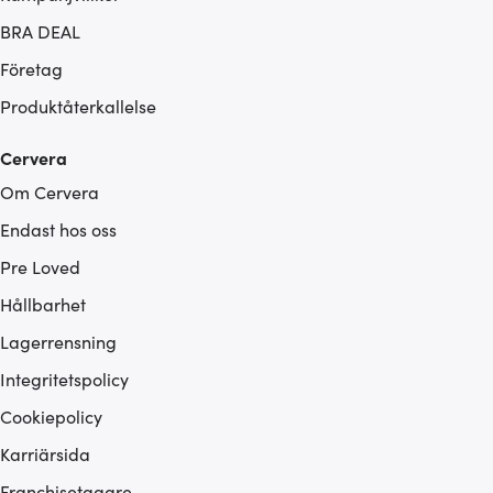
BRA DEAL
Företag
Produktåterkallelse
Cervera
Om Cervera
Endast hos oss
Pre Loved
Hållbarhet
Lagerrensning
Integritetspolicy
Cookiepolicy
Karriärsida
Franchisetagare