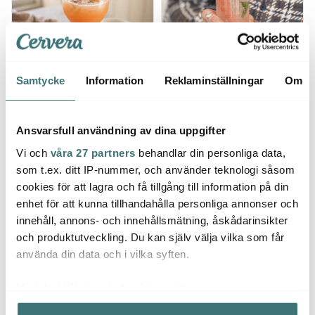
Samtycke
Information
Reklaminställningar
Om
Fikon & Lavendel
Rabarber Tom Collins
Spritz
med mynta
Ansvarsfull användning av dina uppgifter
Läs mer
Läs mer
Vi och
våra 27 partners
behandlar din personliga data,
som t.ex. ditt IP-nummer, och använder teknologi såsom
cookies för att lagra och få tillgång till information på din
enhet för att kunna tillhandahålla personliga annonser och
innehåll, annons- och innehållsmätning, åskådarinsikter
och produktutveckling. Du kan själv välja vilka som får
använda din data och i vilka syften.
Med din tillåtelse skulle vi även vilja:
Samla in information om din geografiska plats som