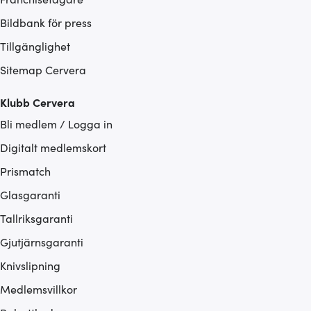
Bildbank för press
Tillgänglighet
Sitemap Cervera
Klubb Cervera
Bli medlem / Logga in
Digitalt medlemskort
Prismatch
Glasgaranti
Tallriksgaranti
Gjutjärnsgaranti
Knivslipning
Medlemsvillkor