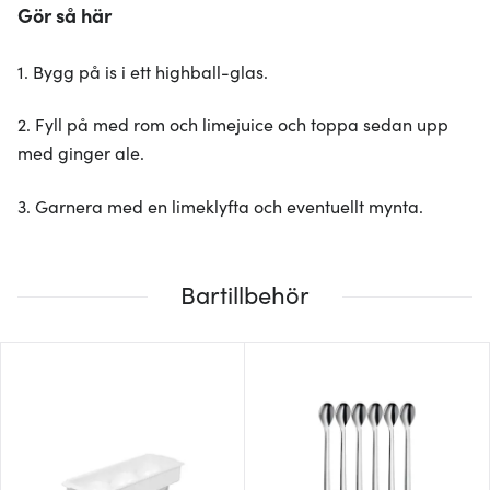
Gör så här
1. Bygg på is i ett highball-glas.
2. Fyll på med rom och limejuice och toppa sedan upp
med ginger ale.
3. Garnera med en limeklyfta och eventuellt mynta.
Bartillbehör