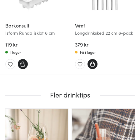
Barkonsult
Wmf
Isform Runda isklot 6 cm
Longdrinksked 22 cm 6-pack
119 kr
379 kr
I lager
Få i lager
Fler drinktips