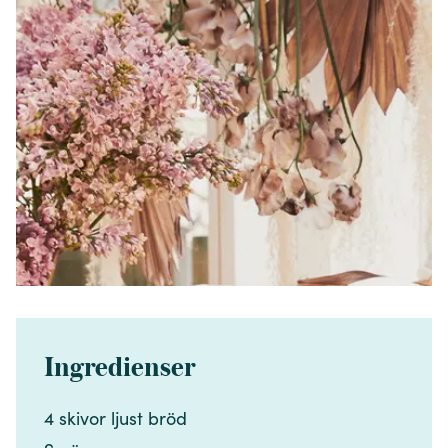
Ingredienser
4 skivor ljust bröd​​​​‌ ‍ ​‍​‍‌‍ ‌ ​‍‌‍‍‌‌‍‌ ‌‍‍‌‌‍ ‍​‍​‍​ ‍‍​‍​‍‌ ​ ‌‍​‌‌‍ ‍‌‍‍‌‌ ‌​‌ ‍‌​‍ ‍‌‍‍‌‌‍ ​‍​‍​‍ ​​‍​‍‌‍‍​‌ ​‍‌‍‌‌‌‍‌‍​‍​‍​ ‍‍​‍​‍‌‍‍​‌ ‌​‌ ‌​‌ ​​‌ ​ ​ ‍‍​‍ ​‍ ‌‍​ ‌‍ ‌‌ ​ ​‍ ‍‌‍​ ‌‍‌‌‌ ​‍‌ ‌‍‌‍‌‌‌ ​‍‌‍​‌​‍ ‍‌ ​ ‌‍‌‌​‍ ‌ ​​‌ ​‍‌‍ ‌‍‌​‌ ‌‌‌‍​ ‌ ‌​‌‍‍‌‌‍ ‌‍ ‍​‍ ‌‍‍‌‌‍ ‍‌ ‌​‌‍‌‌‌‍ ‍‌ ‌​​‍ ‌‍‌‌‌‍‌​‌‍‍‌‌ ‌​​‍ ‌‍ ‌‌‍ ‌‍‌​‌‍‌‌​ ‌‌ ​​‌ ​‍‌‍‌‌‌ ​ ‌‍‌‌‌‍ ‍‌ ‌​‌‍​‌‌ ‌​‌‍‍‌‌‍ ‌‍ ‍​ ‍ ‌‍‍‌‌‍‌​​ ‌​ ‌​‌‍‌‍​ ‌‌‌‍​ ​ ‌‌​ ‍​​ ‌‍​ ​​​‍ ‌​ ‌‍‌‍​‌​ ​​​ ​​​‍ ‌​ ‌​​ ​‌‌‍​‌​ ‌​​‍ ‌‌‍​‍​ ‌‍‌‍​ ​ ‌‍​‍ ‌‌‍​ ‌‍‌‍​ ​‍​ ‌​​ ​ ‌‍​‍​ ‌​‌‍​‌​ ‍‌‌‍​‌​ ​‌​ ‍​​ ‍ ‌ ‌​‌ ‍‌‌ ​​‌‍‌‌​ ‌‌ ​​‌‍​‌‌‍‌ ‌‍‌‌​ ‍ ‌ ​​‌‍​‌‌ ‌​‌‍‍​​ ‌‌‍​‍‌‍ ​‌‍ ‌‍​ ‌‍‍ ‌ ​ ​‍‌‌​ ‌‌‌​​‍‌‌ ‌‍‍ ‌‍‌‌‌ ‍‌​‍‌‌​ ​ ‌​‌​​‍‌‌​ ​ ‌​‌​​‍‌‌​ ​‍​ ​‍‌‍‌‌‌‍‌‍‌‍​‌‌‍‌‌​ ‍​‌‍‌‌​ ‌‍​ ​​​‍ ‌​ ‌ ​ ​​‌‍‌​‌‍‌‍​‍ ‌​ ‌​​ ‍‌​ ​‍​ ​​​‍ ‌‌‍​‍​ ‌ ​ ​‍​ ​‌​‍ ‌​ ‍‌‌‍‌‍​ ‍‌​ ‌‍​ ​ ‌‍‌‌‌‍‌‌‌‍​‌‌‍​‍​ ​ ​ ‌‌‌‍‌‌​‍‌‌​ ​‍​ ​‍​‍‌‌​ ‌‌‌​‌​​‍ ‍‌‍​ ‌‍ ‌‍ ​‌ ‌‌‌‍ ‌‌‍ ‍‌ ​ ​‍‌‌​ ‌‌‌​​‍‌‌ ‌‍‍ ‌‍‌‌‌ ‍‌​‍‌‌​ ​ ‌​‌​​‍‌‌​ ​ ‌​‌​​‍‌‌​ ​‍​ ​‍‌‍​‍​ ‌‌​ ​‌​ ‌‍‌‍​‍​ ‌‌​ ‌‌‌‍‌​‌‍​ ‌‍​‌​ ​​​ ​‍​‍‌‌​ ​‍​ ​‍​‍‌‌​ ‌‌‌​‌​​‍ ‍‌‍‍‌‌ ‌​‌‍‌‌‌‍ ‌‌ ​ ​‍‌‌​ ‌‌‌​​‍​ ​​​‍‌‌​ ‌‌‌​‌​​ ‌‍​‍‌‍​‌‌ ​ ‌‍‌‌‌‌‌‌‌ ​‍‌‍ ​​ ‌‌‍‍​‌ ‌​‌ ‌​‌ ​​‌ ​ ​‍‌‌​ ​ ‌​​‌​‍‌‌​ ​‍‌​‌‍​‍‌‌​ ​‍‌​‌‍‌‍​ ‌‍ ‌‌ ​ ​‍ ‍‌‍​ ‌‍‌‌‌ ​‍‌ ‌‍‌‍‌‌‌ ​‍‌‍​‌​‍ ‍‌ ​ ‌‍‌‌​‍‌‍‌‍‍‌‌‍‌​​ ‌​ ‌​‌‍‌‍​ ‌‌‌‍​ ​ ‌‌​ ‍​​ ‌‍​ ​​​‍ ‌​ ‌‍‌‍​‌​ ​​​ ​​​‍ ‌​ ‌​​ ​‌‌‍​‌​ ‌​​‍ ‌‌‍​‍​ ‌‍‌‍​ ​ ‌‍​‍ ‌‌‍​ ‌‍‌‍​ ​‍​ ‌​​ ​ ‌‍​‍​ ‌​‌‍​‌​ ‍‌‌‍​‌​ ​‌​ ‍​​‍‌‍‌ ‌​‌ ‍‌‌ ​​‌‍‌‌​ ‌‌ ​​‌‍​‌‌‍‌ ‌‍‌‌​‍‌‍‌ ​​‌‍​‌‌ ‌​‌‍‍​​ ‌‌‍​‍‌‍ ​‌‍ ‌‍​ ‌‍‍ ‌ ​ ​‍‌‌​ ‌‌‌​​‍‌‌ ‌‍‍ ‌‍‌‌‌ ‍‌​‍‌‌​ ​ ‌​‌​​‍‌‌​ ​ ‌​‌​​‍‌‌​ ​‍​ ​‍‌‍‌‌‌‍‌‍‌‍​‌‌‍‌‌​ ‍​‌‍‌‌​ ‌‍​ ​​​‍ ‌​ ‌ ​ ​​‌‍‌​‌‍‌‍​‍ ‌​ ‌​​ ‍‌​ ​‍​ ​​​‍ ‌‌‍​‍​ ‌ ​ ​‍​ ​‌​‍ ‌​ ‍‌‌‍‌‍​ ‍‌​ ‌‍​ ​ ‌‍‌‌‌‍‌‌‌‍​‌‌‍​‍​ ​ ​ ‌‌‌‍‌‌​‍‌‌​ ​‍​ ​‍​‍‌‌​ ‌‌‌​‌​​‍ ‍‌‍​ ‌‍ ‌‍ ​‌ ‌‌‌‍ ‌‌‍ ‍‌ ​ ​‍‌‌​ ‌‌‌​​‍‌‌ ‌‍‍ ‌‍‌‌‌ ‍‌​‍‌‌​ ​ ‌​‌​​‍‌‌​ ​ ‌​‌​​‍‌‌​ ​‍​ ​‍‌‍​‍​ ‌‌​ ​‌​ ‌‍‌‍​‍​ ‌‌​ ‌‌‌‍‌​‌‍​ ‌‍​‌​ ​​​ ​‍​‍‌‌​ ​‍​ ​‍​‍‌‌​ ‌‌‌​‌​​‍ ‍‌‍‍‌‌ ‌​‌‍‌‌‌‍ ‌‌ ​ ​‍‌‌​ ‌‌‌​​‍​ ​​​‍‌‌​ ‌‌‌​‌​​‍‌‍‌ ‌ ‌‍ ‌ ​‍‌‍‍ ‌ ​ ‌ ​​‌‍​‌‌‍​ ‌‍‌‌​ ‌‌ ​​‌ ​‍‌‍ ‌‍‌​‌ ‌‌‌‍​ ‌ ‌​‌‍‍‌‌‍ ‌‍ ‍​‍‌‍‌ ​​‌‍‌‌‌ ​‍‌ ​ ‌ ​​‌‍‌‌‌‍​ ‌ ‌​‌‍‍‌‌ ‌‍‌‍‌‌​ ‌‌ ​​‌ ‌‌‌‍​‍‌‍ ​‌‍‍‌‌ ​ ‌‍‍​‌‍‌‌‌‍‌​​‍​‍‌ ‌