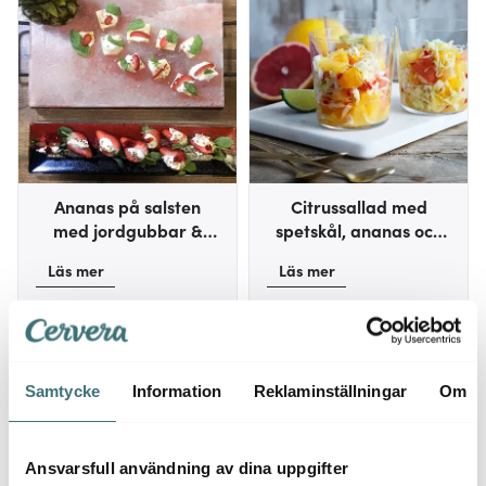
Ananas på salsten
Citrussallad med
med jordgubbar &
spetskål, ananas och
philadelphiaost
chili
Läs mer
Läs mer
Samtycke
Information
Reklaminställningar
Om
Ansvarsfull användning av dina uppgifter