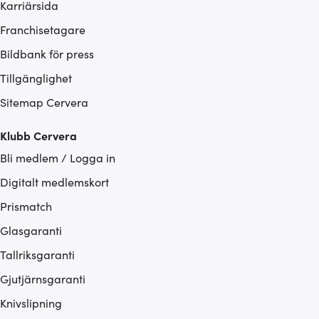
Karriärsida
Franchisetagare
Bildbank för press
Tillgänglighet
Sitemap Cervera
Klubb Cervera
Bli medlem / Logga in
Digitalt medlemskort
Prismatch
Glasgaranti
Tallriksgaranti
Gjutjärnsgaranti
Knivslipning