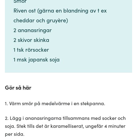
Smör​​​​‌ ‍ ​‍​‍‌‍ ‌ ​‍‌‍‍‌‌‍‌ ‌‍‍‌‌‍ ‍​‍​‍​ ‍‍​‍​‍‌ ​ ‌‍​‌‌‍ ‍‌‍‍‌‌ ‌​‌ ‍‌​‍ ‍‌‍‍‌‌‍ ​‍​‍​‍ ​​‍​‍‌‍‍​‌ ​‍‌‍‌‌‌‍‌‍​‍​‍​ ‍‍​‍​‍‌‍‍​‌ ‌​‌ ‌​‌ ​​‌ ​ ​ ‍‍​‍ ​‍ ‌‍​ ‌‍ ‌‌ ​ ​‍ ‍‌‍​ ‌‍‌‌‌ ​‍‌ ‌‍‌‍‌‌‌ ​‍‌‍​‌​‍ ‍‌ ​ ‌‍‌‌​‍ ‌ ​​‌ ​‍‌‍ ‌‍‌​‌ ‌‌‌‍​ ‌ ‌​‌‍‍‌‌‍ ‌‍ ‍​‍ ‌‍‍‌‌‍ ‍‌ ‌​‌‍‌‌‌‍ ‍‌ ‌​​‍ ‌‍‌‌‌‍‌​‌‍‍‌‌ ‌​​‍ ‌‍ ‌‌‍ ‌‍‌​‌‍‌‌​ ‌‌ ​​‌ ​‍‌‍‌‌‌ ​ ‌‍‌‌‌‍ ‍‌ ‌​‌‍​‌‌ ‌​‌‍‍‌‌‍ ‌‍ ‍​ ‍ ‌‍‍‌‌‍‌​​ ‌​ ‌​‌‍‌‍​ ‌‌‌‍​ ​ ‌‌​ ‍​​ ‌‍​ ​​​‍ ‌​ ‌‍‌‍​‌​ ​​​ ​​​‍ ‌​ ‌​​ ​‌‌‍​‌​ ‌​​‍ ‌‌‍​‍​ ‌‍‌‍​ ​ ‌‍​‍ ‌‌‍​ ‌‍‌‍​ ​‍​ ‌​​ ​ ‌‍​‍​ ‌​‌‍​‌​ ‍‌‌‍​‌​ ​‌​ ‍​​ ‍ ‌ ‌​‌ ‍‌‌ ​​‌‍‌‌​ ‌‌ ​​‌‍​‌‌‍‌ ‌‍‌‌​ ‍ ‌ ​​‌‍​‌‌ ‌​‌‍‍​​ ‌‌‍​‍‌‍ ​‌‍ ‌‍​ ‌‍‍ ‌ ​ ​‍‌‌​ ‌‌‌​​‍‌‌ ‌‍‍ ‌‍‌‌‌ ‍‌​‍‌‌​ ​ ‌​‌​​‍‌‌​ ​ ‌​‌​​‍‌‌​ ​‍​ ​‍‌‍‌‌‌‍‌‍‌‍​‌‌‍‌‌​ ‍​‌‍‌‌​ ‌‍​ ​​​‍ ‌​ ‌ ​ ​​‌‍‌​‌‍‌‍​‍ ‌​ ‌​​ ‍‌​ ​‍​ ​​​‍ ‌‌‍​‍​ ‌ ​ ​‍​ ​‌​‍ ‌​ ‍‌‌‍‌‍​ ‍‌​ ‌‍​ ​ ‌‍‌‌‌‍‌‌‌‍​‌‌‍​‍​ ​ ​ ‌‌‌‍‌‌​‍‌‌​ ​‍​ ​‍​‍‌‌​ ‌‌‌​‌​​‍ ‍‌‍​ ‌‍ ‌‍ ​‌ ‌‌‌‍ ‌‌‍ ‍‌ ​ ​‍‌‌​ ‌‌‌​​‍‌‌ ‌‍‍ ‌‍‌‌‌ ‍‌​‍‌‌​ ​ ‌​‌​​‍‌‌​ ​ ‌​‌​​‍‌‌​ ​‍​ ​‍‌‍​‍​ ‌‌​ ​‌​ ‌‍‌‍​‍​ ‌‌​ ‌‌‌‍‌​‌‍​ ‌‍​‌​ ​​​ ​‍​‍‌‌​ ​‍​ ​‍​‍‌‌​ ‌‌‌​‌​​‍ ‍‌‍‍‌‌ ‌​‌‍‌‌‌‍ ‌‌ ​ ​‍‌‌​ ‌‌‌​​‍​ ​‌​‍‌‌​ ‌‌‌​‌​​ ‌‍​‍‌‍​‌‌ ​ ‌‍‌‌‌‌‌‌‌ ​‍‌‍ ​​ ‌‌‍‍​‌ ‌​‌ ‌​‌ ​​‌ ​ ​‍‌‌​ ​ ‌​​‌​‍‌‌​ ​‍‌​‌‍​‍‌‌​ ​‍‌​‌‍‌‍​ ‌‍ ‌‌ ​ ​‍ ‍‌‍​ ‌‍‌‌‌ ​‍‌ ‌‍‌‍‌‌‌ ​‍‌‍​‌​‍ ‍‌ ​ ‌‍‌‌​‍‌‍‌‍‍‌‌‍‌​​ ‌​ ‌​‌‍‌‍​ ‌‌‌‍​ ​ ‌‌​ ‍​​ ‌‍​ ​​​‍ ‌​ ‌‍‌‍​‌​ ​​​ ​​​‍ ‌​ ‌​​ ​‌‌‍​‌​ ‌​​‍ ‌‌‍​‍​ ‌‍‌‍​ ​ ‌‍​‍ ‌‌‍​ ‌‍‌‍​ ​‍​ ‌​​ ​ ‌‍​‍​ ‌​‌‍​‌​ ‍‌‌‍​‌​ ​‌​ ‍​​‍‌‍‌ ‌​‌ ‍‌‌ ​​‌‍‌‌​ ‌‌ ​​‌‍​‌‌‍‌ ‌‍‌‌​‍‌‍‌ ​​‌‍​‌‌ ‌​‌‍‍​​ ‌‌‍​‍‌‍ ​‌‍ ‌‍​ ‌‍‍ ‌ ​ ​‍‌‌​ ‌‌‌​​‍‌‌ ‌‍‍ ‌‍‌‌‌ ‍‌​‍‌‌​ ​ ‌​‌​​‍‌‌​ ​ ‌​‌​​‍‌‌​ ​‍​ ​‍‌‍‌‌‌‍‌‍‌‍​‌‌‍‌‌​ ‍​‌‍‌‌​ ‌‍​ ​​​‍ ‌​ ‌ ​ ​​‌‍‌​‌‍‌‍​‍ ‌​ ‌​​ ‍‌​ ​‍​ ​​​‍ ‌‌‍​‍​ ‌ ​ ​‍​ ​‌​‍ ‌​ ‍‌‌‍‌‍​ ‍‌​ ‌‍​ ​ ‌‍‌‌‌‍‌‌‌‍​‌‌‍​‍​ ​ ​ ‌‌‌‍‌‌​‍‌‌​ ​‍​ ​‍​‍‌‌​ ‌‌‌​‌​​‍ ‍‌‍​ ‌‍ ‌‍ ​‌ ‌‌‌‍ ‌‌‍ ‍‌ ​ ​‍‌‌​ ‌‌‌​​‍‌‌ ‌‍‍ ‌‍‌‌‌ ‍‌​‍‌‌​ ​ ‌​‌​​‍‌‌​ ​ ‌​‌​​‍‌‌​ ​‍​ ​‍‌‍​‍​ ‌‌​ ​‌​ ‌‍‌‍​‍​ ‌‌​ ‌‌‌‍‌​‌‍​ ‌‍​‌​ ​​​ ​‍​‍‌‌​ ​‍​ ​‍​‍‌‌​ ‌‌‌​‌​​‍ ‍‌‍‍‌‌ ‌​‌‍‌‌‌‍ ‌‌ ​ ​‍‌‌​ ‌‌‌​​‍​ ​‌​‍‌‌​ ‌‌‌​‌​​‍‌‍‌ ‌ ‌‍ ‌ ​‍‌‍‍ ‌ ​ ‌ ​​‌‍​‌‌‍​ ‌‍‌‌​ ‌‌ ​​‌ ​‍‌‍ ‌‍‌​‌ ‌‌‌‍​ ‌ ‌​‌‍‍‌‌‍ ‌‍ ‍​‍‌‍‌ ​​‌‍‌‌‌ ​‍‌ ​ ‌ ​​‌‍‌‌‌‍​ ‌ ‌​‌‍‍‌‌ ‌‍‌‍‌‌​ ‌‌ ​​‌ ‌‌‌‍​‍‌‍ ​‌‍‍‌‌ ​ ‌‍‍​‌‍‌‌‌‍‌​​‍​‍‌ ‌
Riven ost (gärna en blandning av t ex
cheddar och gruyère)​​​​‌ ‍ ​‍​‍‌‍ ‌ ​‍‌‍‍‌‌‍‌ ‌‍‍‌‌‍ ‍​‍​‍​ ‍‍​‍​‍‌ ​ ‌‍​‌‌‍ ‍‌‍‍‌‌ ‌​‌ ‍‌​‍ ‍‌‍‍‌‌‍ ​‍​‍​‍ ​​‍​‍‌‍‍​‌ ​‍‌‍‌‌‌‍‌‍​‍​‍​ ‍‍​‍​‍‌‍‍​‌ ‌​‌ ‌​‌ ​​‌ ​ ​ ‍‍​‍ ​‍ ‌‍​ ‌‍ ‌‌ ​ ​‍ ‍‌‍​ ‌‍‌‌‌ ​‍‌ ‌‍‌‍‌‌‌ ​‍‌‍​‌​‍ ‍‌ ​ ‌‍‌‌​‍ ‌ ​​‌ ​‍‌‍ ‌‍‌​‌ ‌‌‌‍​ ‌ ‌​‌‍‍‌‌‍ ‌‍ ‍​‍ ‌‍‍‌‌‍ ‍‌ ‌​‌‍‌‌‌‍ ‍‌ ‌​​‍ ‌‍‌‌‌‍‌​‌‍‍‌‌ ‌​​‍ ‌‍ ‌‌‍ ‌‍‌​‌‍‌‌​ ‌‌ ​​‌ ​‍‌‍‌‌‌ ​ ‌‍‌‌‌‍ ‍‌ ‌​‌‍​‌‌ ‌​‌‍‍‌‌‍ ‌‍ ‍​ ‍ ‌‍‍‌‌‍‌​​ ‌​ ‌​‌‍‌‍​ ‌‌‌‍​ ​ ‌‌​ ‍​​ ‌‍​ ​​​‍ ‌​ ‌‍‌‍​‌​ ​​​ ​​​‍ ‌​ ‌​​ ​‌‌‍​‌​ ‌​​‍ ‌‌‍​‍​ ‌‍‌‍​ ​ ‌‍​‍ ‌‌‍​ ‌‍‌‍​ ​‍​ ‌​​ ​ ‌‍​‍​ ‌​‌‍​‌​ ‍‌‌‍​‌​ ​‌​ ‍​​ ‍ ‌ ‌​‌ ‍‌‌ ​​‌‍‌‌​ ‌‌ ​​‌‍​‌‌‍‌ ‌‍‌‌​ ‍ ‌ ​​‌‍​‌‌ ‌​‌‍‍​​ ‌‌‍​‍‌‍ ​‌‍ ‌‍​ ‌‍‍ ‌ ​ ​‍‌‌​ ‌‌‌​​‍‌‌ ‌‍‍ ‌‍‌‌‌ ‍‌​‍‌‌​ ​ ‌​‌​​‍‌‌​ ​ ‌​‌​​‍‌‌​ ​‍​ ​‍‌‍‌‌‌‍‌‍‌‍​‌‌‍‌‌​ ‍​‌‍‌‌​ ‌‍​ ​​​‍ ‌​ ‌ ​ ​​‌‍‌​‌‍‌‍​‍ ‌​ ‌​​ ‍‌​ ​‍​ ​​​‍ ‌‌‍​‍​ ‌ ​ ​‍​ ​‌​‍ ‌​ ‍‌‌‍‌‍​ ‍‌​ ‌‍​ ​ ‌‍‌‌‌‍‌‌‌‍​‌‌‍​‍​ ​ ​ ‌‌‌‍‌‌​‍‌‌​ ​‍​ ​‍​‍‌‌​ ‌‌‌​‌​​‍ ‍‌‍​ ‌‍ ‌‍ ​‌ ‌‌‌‍ ‌‌‍ ‍‌ ​ ​‍‌‌​ ‌‌‌​​‍‌‌ ‌‍‍ ‌‍‌‌‌ ‍‌​‍‌‌​ ​ ‌​‌​​‍‌‌​ ​ ‌​‌​​‍‌‌​ ​‍​ ​‍‌‍​‍​ ‌‌​ ​‌​ ‌‍‌‍​‍​ ‌‌​ ‌‌‌‍‌​‌‍​ ‌‍​‌​ ​​​ ​‍​‍‌‌​ ​‍​ ​‍​‍‌‌​ ‌‌‌​‌​​‍ ‍‌‍‍‌‌ ‌​‌‍‌‌‌‍ ‌‌ ​ ​‍‌‌​ ‌‌‌​​‍​ ​‍​‍‌‌​ ‌‌‌​‌​​ ‌‍​‍‌‍​‌‌ ​ ‌‍‌‌‌‌‌‌‌ ​‍‌‍ ​​ ‌‌‍‍​‌ ‌​‌ ‌​‌ ​​‌ ​ ​‍‌‌​ ​ ‌​​‌​‍‌‌​ ​‍‌​‌‍​‍‌‌​ ​‍‌​‌‍‌‍​ ‌‍ ‌‌ ​ ​‍ ‍‌‍​ ‌‍‌‌‌ ​‍‌ ‌‍‌‍‌‌‌ ​‍‌‍​‌​‍ ‍‌ ​ ‌‍‌‌​‍‌‍‌‍‍‌‌‍‌​​ ‌​ ‌​‌‍‌‍​ ‌‌‌‍​ ​ ‌‌​ ‍​​ ‌‍​ ​​​‍ ‌​ ‌‍‌‍​‌​ ​​​ ​​​‍ ‌​ ‌​​ ​‌‌‍​‌​ ‌​​‍ ‌‌‍​‍​ ‌‍‌‍​ ​ ‌‍​‍ ‌‌‍​ ‌‍‌‍​ ​‍​ ‌​​ ​ ‌‍​‍​ ‌​‌‍​‌​ ‍‌‌‍​‌​ ​‌​ ‍​​‍‌‍‌ ‌​‌ ‍‌‌ ​​‌‍‌‌​ ‌‌ ​​‌‍​‌‌‍‌ ‌‍‌‌​‍‌‍‌ ​​‌‍​‌‌ ‌​‌‍‍​​ ‌‌‍​‍‌‍ ​‌‍ ‌‍​ ‌‍‍ ‌ ​ ​‍‌‌​ ‌‌‌​​‍‌‌ ‌‍‍ ‌‍‌‌‌ ‍‌​‍‌‌​ ​ ‌​‌​​‍‌‌​ ​ ‌​‌​​‍‌‌​ ​‍​ ​‍‌‍‌‌‌‍‌‍‌‍​‌‌‍‌‌​ ‍​‌‍‌‌​ ‌‍​ ​​​‍ ‌​ ‌ ​ ​​‌‍‌​‌‍‌‍​‍ ‌​ ‌​​ ‍‌​ ​‍​ ​​​‍ ‌‌‍​‍​ ‌ ​ ​‍​ ​‌​‍ ‌​ ‍‌‌‍‌‍​ ‍‌​ ‌‍​ ​ ‌‍‌‌‌‍‌‌‌‍​‌‌‍​‍​ ​ ​ ‌‌‌‍‌‌​‍‌‌​ ​‍​ ​‍​‍‌‌​ ‌‌‌​‌​​‍ ‍‌‍​ ‌‍ ‌‍ ​‌ ‌‌‌‍ ‌‌‍ ‍‌ ​ ​‍‌‌​ ‌‌‌​​‍‌‌ ‌‍‍ ‌‍‌‌‌ ‍‌​‍‌‌​ ​ ‌​‌​​‍‌‌​ ​ ‌​‌​​‍‌‌​ ​‍​ ​‍‌‍​‍​ ‌‌​ ​‌​ ‌‍‌‍​‍​ ‌‌​ ‌‌‌‍‌​‌‍​ ‌‍​‌​ ​​​ ​‍​‍‌‌​ ​‍​ ​‍​‍‌‌​ ‌‌‌​‌​​‍ ‍‌‍‍‌‌ ‌​‌‍‌‌‌‍ ‌‌ ​ ​‍‌‌​ ‌‌‌​​‍​ ​‍​‍‌‌​ ‌‌‌​‌​​‍‌‍‌ ‌ ‌‍ ‌ ​‍‌‍‍ ‌ ​ ‌ ​​‌‍​‌‌‍​ ‌‍‌‌​ ‌‌ ​​‌ ​‍‌‍ ‌‍‌​‌ ‌‌‌‍​ ‌ ‌​‌‍‍‌‌‍ ‌‍ ‍​‍‌‍‌ ​​‌‍‌‌‌ ​‍‌ ​ ‌ ​​‌‍‌‌‌‍​ ‌ ‌​‌‍‍‌‌ ‌‍‌‍‌‌​ ‌‌ ​​‌ ‌‌‌‍​‍‌‍ ​‌‍‍‌‌ ​ ‌‍‍​‌‍‌‌‌‍‌​​‍​‍‌ ‌
2 ananasringar​​​​‌ ‍ ​‍​‍‌‍ ‌ ​‍‌‍‍‌‌‍‌ ‌‍‍‌‌‍ ‍​‍​‍​ ‍‍​‍​‍‌ ​ ‌‍​‌‌‍ ‍‌‍‍‌‌ ‌​‌ ‍‌​‍ ‍‌‍‍‌‌‍ ​‍​‍​‍ ​​‍​‍‌‍‍​‌ ​‍‌‍‌‌‌‍‌‍​‍​‍​ ‍‍​‍​‍‌‍‍​‌ ‌​‌ ‌​‌ ​​‌ ​ ​ ‍‍​‍ ​‍ ‌‍​ ‌‍ ‌‌ ​ ​‍ ‍‌‍​ ‌‍‌‌‌ ​‍‌ ‌‍‌‍‌‌‌ ​‍‌‍​‌​‍ ‍‌ ​ ‌‍‌‌​‍ ‌ ​​‌ ​‍‌‍ ‌‍‌​‌ ‌‌‌‍​ ‌ ‌​‌‍‍‌‌‍ ‌‍ ‍​‍ ‌‍‍‌‌‍ ‍‌ ‌​‌‍‌‌‌‍ ‍‌ ‌​​‍ ‌‍‌‌‌‍‌​‌‍‍‌‌ ‌​​‍ ‌‍ ‌‌‍ ‌‍‌​‌‍‌‌​ ‌‌ ​​‌ ​‍‌‍‌‌‌ ​ ‌‍‌‌‌‍ ‍‌ ‌​‌‍​‌‌ ‌​‌‍‍‌‌‍ ‌‍ ‍​ ‍ ‌‍‍‌‌‍‌​​ ‌​ ‌​‌‍‌‍​ ‌‌‌‍​ ​ ‌‌​ ‍​​ ‌‍​ ​​​‍ ‌​ ‌‍‌‍​‌​ ​​​ ​​​‍ ‌​ ‌​​ ​‌‌‍​‌​ ‌​​‍ ‌‌‍​‍​ ‌‍‌‍​ ​ ‌‍​‍ ‌‌‍​ ‌‍‌‍​ ​‍​ ‌​​ ​ ‌‍​‍​ ‌​‌‍​‌​ ‍‌‌‍​‌​ ​‌​ ‍​​ ‍ ‌ ‌​‌ ‍‌‌ ​​‌‍‌‌​ ‌‌ ​​‌‍​‌‌‍‌ ‌‍‌‌​ ‍ ‌ ​​‌‍​‌‌ ‌​‌‍‍​​ ‌‌‍​‍‌‍ ​‌‍ ‌‍​ ‌‍‍ ‌ ​ ​‍‌‌​ ‌‌‌​​‍‌‌ ‌‍‍ ‌‍‌‌‌ ‍‌​‍‌‌​ ​ ‌​‌​​‍‌‌​ ​ ‌​‌​​‍‌‌​ ​‍​ ​‍‌‍‌‌‌‍‌‍‌‍​‌‌‍‌‌​ ‍​‌‍‌‌​ ‌‍​ ​​​‍ ‌​ ‌ ​ ​​‌‍‌​‌‍‌‍​‍ ‌​ ‌​​ ‍‌​ ​‍​ ​​​‍ ‌‌‍​‍​ ‌ ​ ​‍​ ​‌​‍ ‌​ ‍‌‌‍‌‍​ ‍‌​ ‌‍​ ​ ‌‍‌‌‌‍‌‌‌‍​‌‌‍​‍​ ​ ​ ‌‌‌‍‌‌​‍‌‌​ ​‍​ ​‍​‍‌‌​ ‌‌‌​‌​​‍ ‍‌‍​ ‌‍ ‌‍ ​‌ ‌‌‌‍ ‌‌‍ ‍‌ ​ ​‍‌‌​ ‌‌‌​​‍‌‌ ‌‍‍ ‌‍‌‌‌ ‍‌​‍‌‌​ ​ ‌​‌​​‍‌‌​ ​ ‌​‌​​‍‌‌​ ​‍​ ​‍‌‍​‍​ ‌‌​ ​‌​ ‌‍‌‍​‍​ ‌‌​ ‌‌‌‍‌​‌‍​ ‌‍​‌​ ​​​ ​‍​‍‌‌​ ​‍​ ​‍​‍‌‌​ ‌‌‌​‌​​‍ ‍‌‍‍‌‌ ‌​‌‍‌‌‌‍ ‌‌ ​ ​‍‌‌​ ‌‌‌​​‍​ ​ ​‍‌‌​ ‌‌‌​‌​​ ‌‍​‍‌‍​‌‌ ​ ‌‍‌‌‌‌‌‌‌ ​‍‌‍ ​​ ‌‌‍‍​‌ ‌​‌ ‌​‌ ​​‌ ​ ​‍‌‌​ ​ ‌​​‌​‍‌‌​ ​‍‌​‌‍​‍‌‌​ ​‍‌​‌‍‌‍​ ‌‍ ‌‌ ​ ​‍ ‍‌‍​ ‌‍‌‌‌ ​‍‌ ‌‍‌‍‌‌‌ ​‍‌‍​‌​‍ ‍‌ ​ ‌‍‌‌​‍‌‍‌‍‍‌‌‍‌​​ ‌​ ‌​‌‍‌‍​ ‌‌‌‍​ ​ ‌‌​ ‍​​ ‌‍​ ​​​‍ ‌​ ‌‍‌‍​‌​ ​​​ ​​​‍ ‌​ ‌​​ ​‌‌‍​‌​ ‌​​‍ ‌‌‍​‍​ ‌‍‌‍​ ​ ‌‍​‍ ‌‌‍​ ‌‍‌‍​ ​‍​ ‌​​ ​ ‌‍​‍​ ‌​‌‍​‌​ ‍‌‌‍​‌​ ​‌​ ‍​​‍‌‍‌ ‌​‌ ‍‌‌ ​​‌‍‌‌​ ‌‌ ​​‌‍​‌‌‍‌ ‌‍‌‌​‍‌‍‌ ​​‌‍​‌‌ ‌​‌‍‍​​ ‌‌‍​‍‌‍ ​‌‍ ‌‍​ ‌‍‍ ‌ ​ ​‍‌‌​ ‌‌‌​​‍‌‌ ‌‍‍ ‌‍‌‌‌ ‍‌​‍‌‌​ ​ ‌​‌​​‍‌‌​ ​ ‌​‌​​‍‌‌​ ​‍​ ​‍‌‍‌‌‌‍‌‍‌‍​‌‌‍‌‌​ ‍​‌‍‌‌​ ‌‍​ ​​​‍ ‌​ ‌ ​ ​​‌‍‌​‌‍‌‍​‍ ‌​ ‌​​ ‍‌​ ​‍​ ​​​‍ ‌‌‍​‍​ ‌ ​ ​‍​ ​‌​‍ ‌​ ‍‌‌‍‌‍​ ‍‌​ ‌‍​ ​ ‌‍‌‌‌‍‌‌‌‍​‌‌‍​‍​ ​ ​ ‌‌‌‍‌‌​‍‌‌​ ​‍​ ​‍​‍‌‌​ ‌‌‌​‌​​‍ ‍‌‍​ ‌‍ ‌‍ ​‌ ‌‌‌‍ ‌‌‍ ‍‌ ​ ​‍‌‌​ ‌‌‌​​‍‌‌ ‌‍‍ ‌‍‌‌‌ ‍‌​‍‌‌​ ​ ‌​‌​​‍‌‌​ ​ ‌​‌​​‍‌‌​ ​‍​ ​‍‌‍​‍​ ‌‌​ ​‌​ ‌‍‌‍​‍​ ‌‌​ ‌‌‌‍‌​‌‍​ ‌‍​‌​ ​​​ ​‍​‍‌‌​ ​‍​ ​‍​‍‌‌​ ‌‌‌​‌​​‍ ‍‌‍‍‌‌ ‌​‌‍‌‌‌‍ ‌‌ ​ ​‍‌‌​ ‌‌‌​​‍​ ​ ​‍‌‌​ ‌‌‌​‌​​‍‌‍‌ ‌ ‌‍ ‌ ​‍‌‍‍ ‌ ​ ‌ ​​‌‍​‌‌‍​ ‌‍‌‌​ ‌‌ ​​‌ ​‍‌‍ ‌‍‌​‌ ‌‌‌‍​ ‌ ‌​‌‍‍‌‌‍ ‌‍ ‍​‍‌‍‌ ​​‌‍‌‌‌ ​‍‌ ​ ‌ ​​‌‍‌‌‌‍​ ‌ ‌​‌‍‍‌‌ ‌‍‌‍‌‌​ ‌‌ ​​‌ ‌‌‌‍​‍‌‍ ​‌‍‍‌‌ ​ ‌‍‍​‌‍‌‌‌‍‌​​‍​‍‌ ‌
2 skivor skinka​​​​‌ ‍ ​‍​‍‌‍ ‌ ​‍‌‍‍‌‌‍‌ ‌‍‍‌‌‍ ‍​‍​‍​ ‍‍​‍​‍‌ ​ ‌‍​‌‌‍ ‍‌‍‍‌‌ ‌​‌ ‍‌​‍ ‍‌‍‍‌‌‍ ​‍​‍​‍ ​​‍​‍‌‍‍​‌ ​‍‌‍‌‌‌‍‌‍​‍​‍​ ‍‍​‍​‍‌‍‍​‌ ‌​‌ ‌​‌ ​​‌ ​ ​ ‍‍​‍ ​‍ ‌‍​ ‌‍ ‌‌ ​ ​‍ ‍‌‍​ ‌‍‌‌‌ ​‍‌ ‌‍‌‍‌‌‌ ​‍‌‍​‌​‍ ‍‌ ​ ‌‍‌‌​‍ ‌ ​​‌ ​‍‌‍ ‌‍‌​‌ ‌‌‌‍​ ‌ ‌​‌‍‍‌‌‍ ‌‍ ‍​‍ ‌‍‍‌‌‍ ‍‌ ‌​‌‍‌‌‌‍ ‍‌ ‌​​‍ ‌‍‌‌‌‍‌​‌‍‍‌‌ ‌​​‍ ‌‍ ‌‌‍ ‌‍‌​‌‍‌‌​ ‌‌ ​​‌ ​‍‌‍‌‌‌ ​ ‌‍‌‌‌‍ ‍‌ ‌​‌‍​‌‌ ‌​‌‍‍‌‌‍ ‌‍ ‍​ ‍ ‌‍‍‌‌‍‌​​ ‌​ ‌​‌‍‌‍​ ‌‌‌‍​ ​ ‌‌​ ‍​​ ‌‍​ ​​​‍ ‌​ ‌‍‌‍​‌​ ​​​ ​​​‍ ‌​ ‌​​ ​‌‌‍​‌​ ‌​​‍ ‌‌‍​‍​ ‌‍‌‍​ ​ ‌‍​‍ ‌‌‍​ ‌‍‌‍​ ​‍​ ‌​​ ​ ‌‍​‍​ ‌​‌‍​‌​ ‍‌‌‍​‌​ ​‌​ ‍​​ ‍ ‌ ‌​‌ ‍‌‌ ​​‌‍‌‌​ ‌‌ ​​‌‍​‌‌‍‌ ‌‍‌‌​ ‍ ‌ ​​‌‍​‌‌ ‌​‌‍‍​​ ‌‌‍​‍‌‍ ​‌‍ ‌‍​ ‌‍‍ ‌ ​ ​‍‌‌​ ‌‌‌​​‍‌‌ ‌‍‍ ‌‍‌‌‌ ‍‌​‍‌‌​ ​ ‌​‌​​‍‌‌​ ​ ‌​‌​​‍‌‌​ ​‍​ ​‍‌‍‌‌‌‍‌‍‌‍​‌‌‍‌‌​ ‍​‌‍‌‌​ ‌‍​ ​​​‍ ‌​ ‌ ​ ​​‌‍‌​‌‍‌‍​‍ ‌​ ‌​​ ‍‌​ ​‍​ ​​​‍ ‌‌‍​‍​ ‌ ​ ​‍​ ​‌​‍ ‌​ ‍‌‌‍‌‍​ ‍‌​ ‌‍​ ​ ‌‍‌‌‌‍‌‌‌‍​‌‌‍​‍​ ​ ​ ‌‌‌‍‌‌​‍‌‌​ ​‍​ ​‍​‍‌‌​ ‌‌‌​‌​​‍ ‍‌‍​ ‌‍ ‌‍ ​‌ ‌‌‌‍ ‌‌‍ ‍‌ ​ ​‍‌‌​ ‌‌‌​​‍‌‌ ‌‍‍ ‌‍‌‌‌ ‍‌​‍‌‌​ ​ ‌​‌​​‍‌‌​ ​ ‌​‌​​‍‌‌​ ​‍​ ​‍‌‍​‍​ ‌‌​ ​‌​ ‌‍‌‍​‍​ ‌‌​ ‌‌‌‍‌​‌‍​ ‌‍​‌​ ​​​ ​‍​‍‌‌​ ​‍​ ​‍​‍‌‌​ ‌‌‌​‌​​‍ ‍‌‍‍‌‌ ‌​‌‍‌‌‌‍ ‌‌ ​ ​‍‌‌​ ‌‌‌​​‍​ ‌​​‍‌‌​ ‌‌‌​‌​​ ‌‍​‍‌‍​‌‌ ​ ‌‍‌‌‌‌‌‌‌ ​‍‌‍ ​​ ‌‌‍‍​‌ ‌​‌ ‌​‌ ​​‌ ​ ​‍‌‌​ ​ ‌​​‌​‍‌‌​ ​‍‌​‌‍​‍‌‌​ ​‍‌​‌‍‌‍​ ‌‍ ‌‌ ​ ​‍ ‍‌‍​ ‌‍‌‌‌ ​‍‌ ‌‍‌‍‌‌‌ ​‍‌‍​‌​‍ ‍‌ ​ ‌‍‌‌​‍‌‍‌‍‍‌‌‍‌​​ ‌​ ‌​‌‍‌‍​ ‌‌‌‍​ ​ ‌‌​ ‍​​ ‌‍​ ​​​‍ ‌​ ‌‍‌‍​‌​ ​​​ ​​​‍ ‌​ ‌​​ ​‌‌‍​‌​ ‌​​‍ ‌‌‍​‍​ ‌‍‌‍​ ​ ‌‍​‍ ‌‌‍​ ‌‍‌‍​ ​‍​ ‌​​ ​ ‌‍​‍​ ‌​‌‍​‌​ ‍‌‌‍​‌​ ​‌​ ‍​​‍‌‍‌ ‌​‌ ‍‌‌ ​​‌‍‌‌​ ‌‌ ​​‌‍​‌‌‍‌ ‌‍‌‌​‍‌‍‌ ​​‌‍​‌‌ ‌​‌‍‍​​ ‌‌‍​‍‌‍ ​‌‍ ‌‍​ ‌‍‍ ‌ ​ ​‍‌‌​ ‌‌‌​​‍‌‌ ‌‍‍ ‌‍‌‌‌ ‍‌​‍‌‌​ ​ ‌​‌​​‍‌‌​ ​ ‌​‌​​‍‌‌​ ​‍​ ​‍‌‍‌‌‌‍‌‍‌‍​‌‌‍‌‌​ ‍​‌‍‌‌​ ‌‍​ ​​​‍ ‌​ ‌ ​ ​​‌‍‌​‌‍‌‍​‍ ‌​ ‌​​ ‍‌​ ​‍​ ​​​‍ ‌‌‍​‍​ ‌ ​ ​‍​ ​‌​‍ ‌​ ‍‌‌‍‌‍​ ‍‌​ ‌‍​ ​ ‌‍‌‌‌‍‌‌‌‍​‌‌‍​‍​ ​ ​ ‌‌‌‍‌‌​‍‌‌​ ​‍​ ​‍​‍‌‌​ ‌‌‌​‌​​‍ ‍‌‍​ ‌‍ ‌‍ ​‌ ‌‌‌‍ ‌‌‍ ‍‌ ​ ​‍‌‌​ ‌‌‌​​‍‌‌ ‌‍‍ ‌‍‌‌‌ ‍‌​‍‌‌​ ​ ‌​‌​​‍‌‌​ ​ ‌​‌​​‍‌‌​ ​‍​ ​‍‌‍​‍​ ‌‌​ ​‌​ ‌‍‌‍​‍​ ‌‌​ ‌‌‌‍‌​‌‍​ ‌‍​‌​ ​​​ ​‍​‍‌‌​ ​‍​ ​‍​‍‌‌​ ‌‌‌​‌​​‍ ‍‌‍‍‌‌ ‌​‌‍‌‌‌‍ ‌‌ ​ ​‍‌‌​ ‌‌‌​​‍​ ‌​​‍‌‌​ ‌‌‌​‌​​‍‌‍‌ ‌ ‌‍ ‌ ​‍‌‍‍ ‌ ​ ‌ ​​‌‍​‌‌‍​ ‌‍‌‌​ ‌‌ ​​‌ ​‍‌‍ ‌‍‌​‌ ‌‌‌‍​ ‌ ‌​‌‍‍‌‌‍ ‌‍ ‍​‍‌‍‌ ​​‌‍‌‌‌ ​‍‌ ​ ‌ ​​‌‍‌‌‌‍​ ‌ ‌​‌‍‍‌‌ ‌‍‌‍‌‌​ ‌‌ ​​‌ ‌‌‌‍​‍‌‍ ​‌‍‍‌‌ ​ ‌‍‍​‌‍‌‌‌‍‌​​‍​‍‌ ‌
1 tsk rörsocker​​​​‌ ‍ ​‍​‍‌‍ ‌ ​‍‌‍‍‌‌‍‌ ‌‍‍‌‌‍ ‍​‍​‍​ ‍‍​‍​‍‌ ​ ‌‍​‌‌‍ ‍‌‍‍‌‌ ‌​‌ ‍‌​‍ ‍‌‍‍‌‌‍ ​‍​‍​‍ ​​‍​‍‌‍‍​‌ ​‍‌‍‌‌‌‍‌‍​‍​‍​ ‍‍​‍​‍‌‍‍​‌ ‌​‌ ‌​‌ ​​‌ ​ ​ ‍‍​‍ ​‍ ‌‍​ ‌‍ ‌‌ ​ ​‍ ‍‌‍​ ‌‍‌‌‌ ​‍‌ ‌‍‌‍‌‌‌ ​‍‌‍​‌​‍ ‍‌ ​ ‌‍‌‌​‍ ‌ ​​‌ ​‍‌‍ ‌‍‌​‌ ‌‌‌‍​ ‌ ‌​‌‍‍‌‌‍ ‌‍ ‍​‍ ‌‍‍‌‌‍ ‍‌ ‌​‌‍‌‌‌‍ ‍‌ ‌​​‍ ‌‍‌‌‌‍‌​‌‍‍‌‌ ‌​​‍ ‌‍ ‌‌‍ ‌‍‌​‌‍‌‌​ ‌‌ ​​‌ ​‍‌‍‌‌‌ ​ ‌‍‌‌‌‍ ‍‌ ‌​‌‍​‌‌ ‌​‌‍‍‌‌‍ ‌‍ ‍​ ‍ ‌‍‍‌‌‍‌​​ ‌​ ‌​‌‍‌‍​ ‌‌‌‍​ ​ ‌‌​ ‍​​ ‌‍​ ​​​‍ ‌​ ‌‍‌‍​‌​ ​​​ ​​​‍ ‌​ ‌​​ ​‌‌‍​‌​ ‌​​‍ ‌‌‍​‍​ ‌‍‌‍​ ​ ‌‍​‍ ‌‌‍​ ‌‍‌‍​ ​‍​ ‌​​ ​ ‌‍​‍​ ‌​‌‍​‌​ ‍‌‌‍​‌​ ​‌​ ‍​​ ‍ ‌ ‌​‌ ‍‌‌ ​​‌‍‌‌​ ‌‌ ​​‌‍​‌‌‍‌ ‌‍‌‌​ ‍ ‌ ​​‌‍​‌‌ ‌​‌‍‍​​ ‌‌‍​‍‌‍ ​‌‍ ‌‍​ ‌‍‍ ‌ ​ ​‍‌‌​ ‌‌‌​​‍‌‌ ‌‍‍ ‌‍‌‌‌ ‍‌​‍‌‌​ ​ ‌​‌​​‍‌‌​ ​ ‌​‌​​‍‌‌​ ​‍​ ​‍‌‍‌‌‌‍‌‍‌‍​‌‌‍‌‌​ ‍​‌‍‌‌​ ‌‍​ ​​​‍ ‌​ ‌ ​ ​​‌‍‌​‌‍‌‍​‍ ‌​ ‌​​ ‍‌​ ​‍​ ​​​‍ ‌‌‍​‍​ ‌ ​ ​‍​ ​‌​‍ ‌​ ‍‌‌‍‌‍​ ‍‌​ ‌‍​ ​ ‌‍‌‌‌‍‌‌‌‍​‌‌‍​‍​ ​ ​ ‌‌‌‍‌‌​‍‌‌​ ​‍​ ​‍​‍‌‌​ ‌‌‌​‌​​‍ ‍‌‍​ ‌‍ ‌‍ ​‌ ‌‌‌‍ ‌‌‍ ‍‌ ​ ​‍‌‌​ ‌‌‌​​‍‌‌ ‌‍‍ ‌‍‌‌‌ ‍‌​‍‌‌​ ​ ‌​‌​​‍‌‌​ ​ ‌​‌​​‍‌‌​ ​‍​ ​‍‌‍​‍​ ‌‌​ ​‌​ ‌‍‌‍​‍​ ‌‌​ ‌‌‌‍‌​‌‍​ ‌‍​‌​ ​​​ ​‍​‍‌‌​ ​‍​ ​‍​‍‌‌​ ‌‌‌​‌​​‍ ‍‌‍‍‌‌ ‌​‌‍‌‌‌‍ ‌‌ ​ ​‍‌‌​ ‌‌‌​​‍​ ‌‌​‍‌‌​ ‌‌‌​‌​​ ‌‍​‍‌‍​‌‌ ​ ‌‍‌‌‌‌‌‌‌ ​‍‌‍ ​​ ‌‌‍‍​‌ ‌​‌ ‌​‌ ​​‌ ​ ​‍‌‌​ ​ ‌​​‌​‍‌‌​ ​‍‌​‌‍​‍‌‌​ ​‍‌​‌‍‌‍​ ‌‍ ‌‌ ​ ​‍ ‍‌‍​ ‌‍‌‌‌ ​‍‌ ‌‍‌‍‌‌‌ ​‍‌‍​‌​‍ ‍‌ ​ ‌‍‌‌​‍‌‍‌‍‍‌‌‍‌​​ ‌​ ‌​‌‍‌‍​ ‌‌‌‍​ ​ ‌‌​ ‍​​ ‌‍​ ​​​‍ ‌​ ‌‍‌‍​‌​ ​​​ ​​​‍ ‌​ ‌​​ ​‌‌‍​‌​ ‌​​‍ ‌‌‍​‍​ ‌‍‌‍​ ​ ‌‍​‍ ‌‌‍​ ‌‍‌‍​ ​‍​ ‌​​ ​ ‌‍​‍​ ‌​‌‍​‌​ ‍‌‌‍​‌​ ​‌​ ‍​​‍‌‍‌ ‌​‌ ‍‌‌ ​​‌‍‌‌​ ‌‌ ​​‌‍​‌‌‍‌ ‌‍‌‌​‍‌‍‌ ​​‌‍​‌‌ ‌​‌‍‍​​ ‌‌‍​‍‌‍ ​‌‍ ‌‍​ ‌‍‍ ‌ ​ ​‍‌‌​ ‌‌‌​​‍‌‌ ‌‍‍ ‌‍‌‌‌ ‍‌​‍‌‌​ ​ ‌​‌​​‍‌‌​ ​ ‌​‌​​‍‌‌​ ​‍​ ​‍‌‍‌‌‌‍‌‍‌‍​‌‌‍‌‌​ ‍​‌‍‌‌​ ‌‍​ ​​​‍ ‌​ ‌ ​ ​​‌‍‌​‌‍‌‍​‍ ‌​ ‌​​ ‍‌​ ​‍​ ​​​‍ ‌‌‍​‍​ ‌ ​ ​‍​ ​‌​‍ ‌​ ‍‌‌‍‌‍​ ‍‌​ ‌‍​ ​ ‌‍‌‌‌‍‌‌‌‍​‌‌‍​‍​ ​ ​ ‌‌‌‍‌‌​‍‌‌​ ​‍​ ​‍​‍‌‌​ ‌‌‌​‌​​‍ ‍‌‍​ ‌‍ ‌‍ ​‌ ‌‌‌‍ ‌‌‍ ‍‌ ​ ​‍‌‌​ ‌‌‌​​‍‌‌ ‌‍‍ ‌‍‌‌‌ ‍‌​‍‌‌​ ​ ‌​‌​​‍‌‌​ ​ ‌​‌​​‍‌‌​ ​‍​ ​‍‌‍​‍​ ‌‌​ ​‌​ ‌‍‌‍​‍​ ‌‌​ ‌‌‌‍‌​‌‍​ ‌‍​‌​ ​​​ ​‍​‍‌‌​ ​‍​ ​‍​‍‌‌​ ‌‌‌​‌​​‍ ‍‌‍‍‌‌ ‌​‌‍‌‌‌‍ ‌‌ ​ ​‍‌‌​ ‌‌‌​​‍​ ‌‌​‍‌‌​ ‌‌‌​‌​​‍‌‍‌ ‌ ‌‍ ‌ ​‍‌‍‍ ‌ ​ ‌ ​​‌‍​‌‌‍​ ‌‍‌‌​ ‌‌ ​​‌ ​‍‌‍ ‌‍‌​‌ ‌‌‌‍​ ‌ ‌​‌‍‍‌‌‍ ‌‍ ‍​‍‌‍‌ ​​‌‍‌‌‌ ​‍‌ ​ ‌ ​​‌‍‌‌‌‍​ ‌ ‌​‌‍‍‌‌ ‌‍‌‍‌‌​ ‌‌ ​​‌ ‌‌‌‍​‍‌‍ ​‌‍‍‌‌ ​ ‌‍‍​‌‍‌‌‌‍‌​​‍​‍‌ ‌
1 msk japansk soja​​​​‌ ‍ ​‍​‍‌‍ ‌ ​‍‌‍‍‌‌‍‌ ‌‍‍‌‌‍ ‍​‍​‍​ ‍‍​‍​‍‌ ​ ‌‍​‌‌‍ ‍‌‍‍‌‌ ‌​‌ ‍‌​‍ ‍‌‍‍‌‌‍ ​‍​‍​‍ ​​‍​‍‌‍‍​‌ ​‍‌‍‌‌‌‍‌‍​‍​‍​ ‍‍​‍​‍‌‍‍​‌ ‌​‌ ‌​‌ ​​‌ ​ ​ ‍‍​‍ ​‍ ‌‍​ ‌‍ ‌‌ ​ ​‍ ‍‌‍​ ‌‍‌‌‌ ​‍‌ ‌‍‌‍‌‌‌ ​‍‌‍​‌​‍ ‍‌ ​ ‌‍‌‌​‍ ‌ ​​‌ ​‍‌‍ ‌‍‌​‌ ‌‌‌‍​ ‌ ‌​‌‍‍‌‌‍ ‌‍ ‍​‍ ‌‍‍‌‌‍ ‍‌ ‌​‌‍‌‌‌‍ ‍‌ ‌​​‍ ‌‍‌‌‌‍‌​‌‍‍‌‌ ‌​​‍ ‌‍ ‌‌‍ ‌‍‌​‌‍‌‌​ ‌‌ ​​‌ ​‍‌‍‌‌‌ ​ ‌‍‌‌‌‍ ‍‌ ‌​‌‍​‌‌ ‌​‌‍‍‌‌‍ ‌‍ ‍​ ‍ ‌‍‍‌‌‍‌​​ ‌​ ‌​‌‍‌‍​ ‌‌‌‍​ ​ ‌‌​ ‍​​ ‌‍​ ​​​‍ ‌​ ‌‍‌‍​‌​ ​​​ ​​​‍ ‌​ ‌​​ ​‌‌‍​‌​ ‌​​‍ ‌‌‍​‍​ ‌‍‌‍​ ​ ‌‍​‍ ‌‌‍​ ‌‍‌‍​ ​‍​ ‌​​ ​ ‌‍​‍​ ‌​‌‍​‌​ ‍‌‌‍​‌​ ​‌​ ‍​​ ‍ ‌ ‌​‌ ‍‌‌ ​​‌‍‌‌​ ‌‌ ​​‌‍​‌‌‍‌ ‌‍‌‌​ ‍ ‌ ​​‌‍​‌‌ ‌​‌‍‍​​ ‌‌‍​‍‌‍ ​‌‍ ‌‍​ ‌‍‍ ‌ ​ ​‍‌‌​ ‌‌‌​​‍‌‌ ‌‍‍ ‌‍‌‌‌ ‍‌​‍‌‌​ ​ ‌​‌​​‍‌‌​ ​ ‌​‌​​‍‌‌​ ​‍​ ​‍‌‍‌‌‌‍‌‍‌‍​‌‌‍‌‌​ ‍​‌‍‌‌​ ‌‍​ ​​​‍ ‌​ ‌ ​ ​​‌‍‌​‌‍‌‍​‍ ‌​ ‌​​ ‍‌​ ​‍​ ​​​‍ ‌‌‍​‍​ ‌ ​ ​‍​ ​‌​‍ ‌​ ‍‌‌‍‌‍​ ‍‌​ ‌‍​ ​ ‌‍‌‌‌‍‌‌‌‍​‌‌‍​‍​ ​ ​ ‌‌‌‍‌‌​‍‌‌​ ​‍​ ​‍​‍‌‌​ ‌‌‌​‌​​‍ ‍‌‍​ ‌‍ ‌‍ ​‌ ‌‌‌‍ ‌‌‍ ‍‌ ​ ​‍‌‌​ ‌‌‌​​‍‌‌ ‌‍‍ ‌‍‌‌‌ ‍‌​‍‌‌​ ​ ‌​‌​​‍‌‌​ ​ ‌​‌​​‍‌‌​ ​‍​ ​‍‌‍​‍​ ‌‌​ ​‌​ ‌‍‌‍​‍​ ‌‌​ ‌‌‌‍‌​‌‍​ ‌‍​‌​ ​​​ ​‍​‍‌‌​ ​‍​ ​‍​‍‌‌​ ‌‌‌​‌​​‍ ‍‌‍‍‌‌ ‌​‌‍‌‌‌‍ ‌‌ ​ ​‍‌‌​ ‌‌‌​​‍​ ‌‍​‍‌‌​ ‌‌‌​‌​​ ‌‍​‍‌‍​‌‌ ​ ‌‍‌‌‌‌‌‌‌ ​‍‌‍ ​​ ‌‌‍‍​‌ ‌​‌ ‌​‌ ​​‌ ​ ​‍‌‌​ ​ ‌​​‌​‍‌‌​ ​‍‌​‌‍​‍‌‌​ ​‍‌​‌‍‌‍​ ‌‍ ‌‌ ​ ​‍ ‍‌‍​ ‌‍‌‌‌ ​‍‌ ‌‍‌‍‌‌‌ ​‍‌‍​‌​‍ ‍‌ ​ ‌‍‌‌​‍‌‍‌‍‍‌‌‍‌​​ ‌​ ‌​‌‍‌‍​ ‌‌‌‍​ ​ ‌‌​ ‍​​ ‌‍​ ​​​‍ ‌​ ‌‍‌‍​‌​ ​​​ ​​​‍ ‌​ ‌​​ ​‌‌‍​‌​ ‌​​‍ ‌‌‍​‍​ ‌‍‌‍​ ​ ‌‍​‍ ‌‌‍​ ‌‍‌‍​ ​‍​ ‌​​ ​ ‌‍​‍​ ‌​‌‍​‌​ ‍‌‌‍​‌​ ​‌​ ‍​​‍‌‍‌ ‌​‌ ‍‌‌ ​​‌‍‌‌​ ‌‌ ​​‌‍​‌‌‍‌ ‌‍‌‌​‍‌‍‌ ​​‌‍​‌‌ ‌​‌‍‍​​ ‌‌‍​‍‌‍ ​‌‍ ‌‍​ ‌‍‍ ‌ ​ ​‍‌‌​ ‌‌‌​​‍‌‌ ‌‍‍ ‌‍‌‌‌ ‍‌​‍‌‌​ ​ ‌​‌​​‍‌‌​ ​ ‌​‌​​‍‌‌​ ​‍​ ​‍‌‍‌‌‌‍‌‍‌‍​‌‌‍‌‌​ ‍​‌‍‌‌​ ‌‍​ ​​​‍ ‌​ ‌ ​ ​​‌‍‌​‌‍‌‍​‍ ‌​ ‌​​ ‍‌​ ​‍​ ​​​‍ ‌‌‍​‍​ ‌ ​ ​‍​ ​‌​‍ ‌​ ‍‌‌‍‌‍​ ‍‌​ ‌‍​ ​ ‌‍‌‌‌‍‌‌‌‍​‌‌‍​‍​ ​ ​ ‌‌‌‍‌‌​‍‌‌​ ​‍​ ​‍​‍‌‌​ ‌‌‌​‌​​‍ ‍‌‍​ ‌‍ ‌‍ ​‌ ‌‌‌‍ ‌‌‍ ‍‌ ​ ​‍‌‌​ ‌‌‌​​‍‌‌ ‌‍‍ ‌‍‌‌‌ ‍‌​‍‌‌​ ​ ‌​‌​​‍‌‌​ ​ ‌​‌​​‍‌‌​ ​‍​ ​‍‌‍​‍​ ‌‌​ ​‌​ ‌‍‌‍​‍​ ‌‌​ ‌‌‌‍‌​‌‍​ ‌‍​‌​ ​​​ ​‍​‍‌‌​ ​‍​ ​‍​‍‌‌​ ‌‌‌​‌​​‍ ‍‌‍‍‌‌ ‌​‌‍‌‌‌‍ ‌‌ ​ ​‍‌‌​ ‌‌‌​​‍​ ‌‍​‍‌‌​ ‌‌‌​‌​​‍‌‍‌ ‌ ‌‍ ‌ ​‍‌‍‍ ‌ ​ ‌ ​​‌‍​‌‌‍​ ‌‍‌‌​ ‌‌ ​​‌ ​‍‌‍ ‌‍‌​‌ ‌‌‌‍​ ‌ ‌​‌‍‍‌‌‍ ‌‍ ‍​‍‌‍‌ ​​‌‍‌‌‌ ​‍‌ ​ ‌ ​​‌‍‌‌‌‍​ ‌ ‌​‌‍‍‌‌ ‌‍‌‍‌‌​ ‌‌ ​​‌ ‌‌‌‍​‍‌‍ ​‌‍‍‌‌ ​ ‌‍‍​‌‍‌‌‌‍‌​​‍​‍‌ ‌
Gör så här
1. Värm smör på medelvärme i en stekpanna.
2. Lägg i ananasringarna tillsammans med socker och
soja. Stek tills det är karamelliserat, ungefär 4 minuter
per sida.