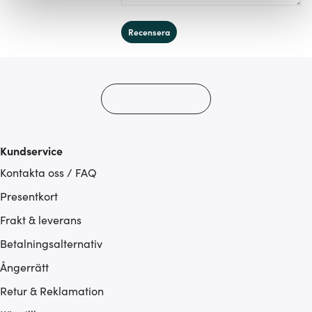
Vi använder cookies för att innehållet och annonserna
ska anpassas efter det som vi tror att du tycker om. Det
Recensera
gör också att vi kan analysera vår trafik och göra
hemsidan ännu bättre. Du bestämmer själv vilka cookies
som du vill dela med dig av.
Kundservice
Kontakta oss / FAQ
Presentkort
Frakt & leverans
Betalningsalternativ
Ångerrätt
Retur & Reklamation