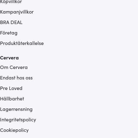
Köpvillkor
Kampanjvillkor
BRA DEAL
Företag
Produktåterkallelse
Cervera
Om Cervera
Endast hos oss
Pre Loved
Hållbarhet
Lagerrensning
Integritetspolicy
Cookiepolicy