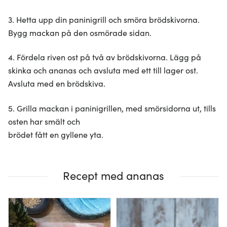
3. Hetta upp din paninigrill och smöra brödskivorna.
Bygg mackan på den osmörade sidan.
4. Fördela riven ost på två av brödskivorna. Lägg på
skinka och ananas och avsluta med ett till lager ost.
Avsluta med en brödskiva.
5. Grilla mackan i paninigrillen, med smörsidorna ut, tills
osten har smält och
brödet fått en gyllene yta.
Recept med ananas