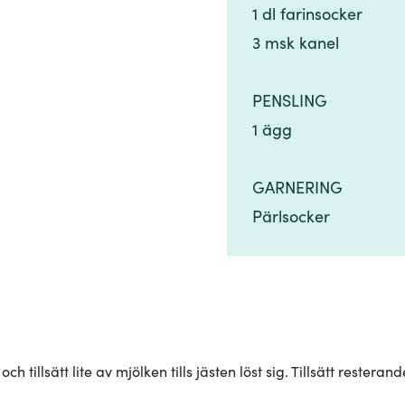
1 dl farinsocker​​​​‌ ‍ ​‍​‍‌‍ ‌ ​‍‌‍‍‌‌‍‌ ‌‍‍‌‌‍ ‍​‍​‍​ ‍‍​‍​‍‌ ​ ‌‍​‌‌‍ ‍‌‍‍‌‌ ‌​‌ ‍‌​‍ ‍‌‍‍‌‌‍ ​‍​‍​‍ ​​‍​‍‌‍‍​‌ ​‍‌‍‌‌‌‍‌‍​‍​‍​ ‍‍​‍​‍‌‍‍​‌ ‌​‌ ‌​‌ ​​‌ ​ ​ ‍‍​‍ ​‍ ‌‍​ ‌‍ ‌‌ ​ ​‍ ‍‌‍​ ‌‍‌‌‌ ​‍‌ ‌‍‌‍‌‌‌ ​‍‌‍​‌​‍ ‍‌ ​ ‌‍‌‌​‍ ‌ ​​‌ ​‍‌‍ ‌‍‌​‌ ‌‌‌‍​ ‌ ‌​‌‍‍‌‌‍ ‌‍ ‍​‍ ‌‍‍‌‌‍ ‍‌ ‌​‌‍‌‌‌‍ ‍‌ ‌​​‍ ‌‍‌‌‌‍‌​‌‍‍‌‌ ‌​​‍ ‌‍ ‌‌‍ ‌‍‌​‌‍‌‌​ ‌‌ ​​‌ ​‍‌‍‌‌‌ ​ ‌‍‌‌‌‍ ‍‌ ‌​‌‍​‌‌ ‌​‌‍‍‌‌‍ ‌‍ ‍​ ‍ ‌‍‍‌‌‍‌​​ ‌‌‍​ ​ ‌​‌‍​‍​ ​ ​ ‍‌‌‍‌‍​ ‌ ‌‍​ ​‍ ‌​ ‌‌‌‍​‍​ ‌​​ ​‍​‍ ‌​ ‌​​ ‌‍​ ‌​​ ‌​​‍ ‌​ ‍‌​ ‌‌​ ​​​ ​‌​‍ ‌​ ‌ ‌‍‌​​ ‌‌​ ‌ ​ ‍​​ ​​​ ​‌‌‍‌​‌‍‌‌​ ‌‌​ ‌‍​ ‌‌​ ‍ ‌ ‌​‌ ‍‌‌ ​​‌‍‌‌​ ‌‌ ​​‌‍​‌‌‍‌ ‌‍‌‌​ ‍ ‌ ​​‌‍​‌‌ ‌​‌‍‍​​ ‌‌‍​‍‌‍ ​‌‍ ‌‍​ ‌‍‍ ‌ ​ ​‍‌‌​ ‌‌‌​​‍‌‌ ‌‍‍ ‌‍‌‌‌ ‍‌​‍‌‌​ ​ ‌​‌​​‍‌‌​ ​ ‌​‌​​‍‌‌​ ​‍​ ​‍​ ‌​​ ‌‌​ ‌ ‌‍​‍‌‍​‌​ ‌ ​ ​‍‌‍​ ​‍ ‌​ ‍​‌‍‌‍​ ​ ‌‍​‍​‍ ‌​ ‌​​ ‌‍​ ‌ ​ ​​​‍ ‌​ ‍​​ ​‍‌‍‌​​ ​​​‍ ‌‌‍‌​​ ​​​ ‌‍​ ​‍​ ​​‌‍‌‍‌‍‌‌​ ​​​ ‌‌​ ​ ​ ​ ​ ​‍​‍‌‌​ ​‍​ ​‍​‍‌‌​ ‌‌‌​‌​​‍ ‍‌‍​ ‌‍ ‌‍ ​‌ ‌‌‌‍ ‌‌‍ ‍‌ ​ ​‍‌‌​ ‌‌‌​​‍‌‌ ‌‍‍ ‌‍‌‌‌ ‍‌​‍‌‌​ ​ ‌​‌​​‍‌‌​ ​ ‌​‌​​‍‌‌​ ​‍​ ​‍​ ​ ​ ‌​‌‍​‍​ ​‍​ ​‌​ ​​​ ‌‍‌‍‌‍​ ‍‌​ ‌‌‌‍‌‍‌‍‌​​‍‌‌​ ​‍​ ​‍​‍‌‌​ ‌‌‌​‌​​‍ ‍‌‍‍‌‌ ‌​‌‍‌‌‌‍ ‌‌ ​ ​‍‌‌​ ‌‌‌​​‍​ ​‌​ ​‍​‍‌‌​ ‌‌‌​‌​​ ‌‍​‍‌‍​‌‌ ​ ‌‍‌‌‌‌‌‌‌ ​‍‌‍ ​​ ‌‌‍‍​‌ ‌​‌ ‌​‌ ​​‌ ​ ​‍‌‌​ ​ ‌​​‌​‍‌‌​ ​‍‌​‌‍​‍‌‌​ ​‍‌​‌‍‌‍​ ‌‍ ‌‌ ​ ​‍ ‍‌‍​ ‌‍‌‌‌ ​‍‌ ‌‍‌‍‌‌‌ ​‍‌‍​‌​‍ ‍‌ ​ ‌‍‌‌​‍‌‍‌‍‍‌‌‍‌​​ ‌‌‍​ ​ ‌​‌‍​‍​ ​ ​ ‍‌‌‍‌‍​ ‌ ‌‍​ ​‍ ‌​ ‌‌‌‍​‍​ ‌​​ ​‍​‍ ‌​ ‌​​ ‌‍​ ‌​​ ‌​​‍ ‌​ ‍‌​ ‌‌​ ​​​ ​‌​‍ ‌​ ‌ ‌‍‌​​ ‌‌​ ‌ ​ ‍​​ ​​​ ​‌‌‍‌​‌‍‌‌​ ‌‌​ ‌‍​ ‌‌​‍‌‍‌ ‌​‌ ‍‌‌ ​​‌‍‌‌​ ‌‌ ​​‌‍​‌‌‍‌ ‌‍‌‌​‍‌‍‌ ​​‌‍​‌‌ ‌​‌‍‍​​ ‌‌‍​‍‌‍ ​‌‍ ‌‍​ ‌‍‍ ‌ ​ ​‍‌‌​ ‌‌‌​​‍‌‌ ‌‍‍ ‌‍‌‌‌ ‍‌​‍‌‌​ ​ ‌​‌​​‍‌‌​ ​ ‌​‌​​‍‌‌​ ​‍​ ​‍​ ‌​​ ‌‌​ ‌ ‌‍​‍‌‍​‌​ ‌ ​ ​‍‌‍​ ​‍ ‌​ ‍​‌‍‌‍​ ​ ‌‍​‍​‍ ‌​ ‌​​ ‌‍​ ‌ ​ ​​​‍ ‌​ ‍​​ ​‍‌‍‌​​ ​​​‍ ‌‌‍‌​​ ​​​ ‌‍​ ​‍​ ​​‌‍‌‍‌‍‌‌​ ​​​ ‌‌​ ​ ​ ​ ​ ​‍​‍‌‌​ ​‍​ ​‍​‍‌‌​ ‌‌‌​‌​​‍ ‍‌‍​ ‌‍ ‌‍ ​‌ ‌‌‌‍ ‌‌‍ ‍‌ ​ ​‍‌‌​ ‌‌‌​​‍‌‌ ‌‍‍ ‌‍‌‌‌ ‍‌​‍‌‌​ ​ ‌​‌​​‍‌‌​ ​ ‌​‌​​‍‌‌​ ​‍​ ​‍​ ​ ​ ‌​‌‍​‍​ ​‍​ ​‌​ ​​​ ‌‍‌‍‌‍​ ‍‌​ ‌‌‌‍‌‍‌‍‌​​‍‌‌​ ​‍​ ​‍​‍‌‌​ ‌‌‌​‌​​‍ ‍‌‍‍‌‌ ‌​‌‍‌‌‌‍ ‌‌ ​ ​‍‌‌​ ‌‌‌​​‍​ ​‌​ ​‍​‍‌‌​ ‌‌‌​‌​​‍‌‍‌ ‌ ‌‍ ‌ ​‍‌‍‍ ‌ ​ ‌ ​​‌‍​‌‌‍​ ‌‍‌‌​ ‌‌ ​​‌ ​‍‌‍ ‌‍‌​‌ ‌‌‌‍​ ‌ ‌​‌‍‍‌‌‍ ‌‍ ‍​‍‌‍‌ ​​‌‍‌‌‌ ​‍‌ ​ ‌ ​​‌‍‌‌‌‍​ ‌ ‌​‌‍‍‌‌ ‌‍‌‍‌‌​ ‌‌ ​​‌ ‌‌‌‍​‍‌‍ ​‌‍‍‌‌ ​ ‌‍‍​‌‍‌‌‌‍‌​​‍​‍‌ ‌
3 msk kanel​​​​‌ ‍ ​‍​‍‌‍ ‌ ​‍‌‍‍‌‌‍‌ ‌‍‍‌‌‍ ‍​‍​‍​ ‍‍​‍​‍‌ ​ ‌‍​‌‌‍ ‍‌‍‍‌‌ ‌​‌ ‍‌​‍ ‍‌‍‍‌‌‍ ​‍​‍​‍ ​​‍​‍‌‍‍​‌ ​‍‌‍‌‌‌‍‌‍​‍​‍​ ‍‍​‍​‍‌‍‍​‌ ‌​‌ ‌​‌ ​​‌ ​ ​ ‍‍​‍ ​‍ ‌‍​ ‌‍ ‌‌ ​ ​‍ ‍‌‍​ ‌‍‌‌‌ ​‍‌ ‌‍‌‍‌‌‌ ​‍‌‍​‌​‍ ‍‌ ​ ‌‍‌‌​‍ ‌ ​​‌ ​‍‌‍ ‌‍‌​‌ ‌‌‌‍​ ‌ ‌​‌‍‍‌‌‍ ‌‍ ‍​‍ ‌‍‍‌‌‍ ‍‌ ‌​‌‍‌‌‌‍ ‍‌ ‌​​‍ ‌‍‌‌‌‍‌​‌‍‍‌‌ ‌​​‍ ‌‍ ‌‌‍ ‌‍‌​‌‍‌‌​ ‌‌ ​​‌ ​‍‌‍‌‌‌ ​ ‌‍‌‌‌‍ ‍‌ ‌​‌‍​‌‌ ‌​‌‍‍‌‌‍ ‌‍ ‍​ ‍ ‌‍‍‌‌‍‌​​ ‌‌‍​ ​ ‌​‌‍​‍​ ​ ​ ‍‌‌‍‌‍​ ‌ ‌‍​ ​‍ ‌​ ‌‌‌‍​‍​ ‌​​ ​‍​‍ ‌​ ‌​​ ‌‍​ ‌​​ ‌​​‍ ‌​ ‍‌​ ‌‌​ ​​​ ​‌​‍ ‌​ ‌ ‌‍‌​​ ‌‌​ ‌ ​ ‍​​ ​​​ ​‌‌‍‌​‌‍‌‌​ ‌‌​ ‌‍​ ‌‌​ ‍ ‌ ‌​‌ ‍‌‌ ​​‌‍‌‌​ ‌‌ ​​‌‍​‌‌‍‌ ‌‍‌‌​ ‍ ‌ ​​‌‍​‌‌ ‌​‌‍‍​​ ‌‌‍​‍‌‍ ​‌‍ ‌‍​ ‌‍‍ ‌ ​ ​‍‌‌​ ‌‌‌​​‍‌‌ ‌‍‍ ‌‍‌‌‌ ‍‌​‍‌‌​ ​ ‌​‌​​‍‌‌​ ​ ‌​‌​​‍‌‌​ ​‍​ ​‍​ ‌​​ ‌‌​ ‌ ‌‍​‍‌‍​‌​ ‌ ​ ​‍‌‍​ ​‍ ‌​ ‍​‌‍‌‍​ ​ ‌‍​‍​‍ ‌​ ‌​​ ‌‍​ ‌ ​ ​​​‍ ‌​ ‍​​ ​‍‌‍‌​​ ​​​‍ ‌‌‍‌​​ ​​​ ‌‍​ ​‍​ ​​‌‍‌‍‌‍‌‌​ ​​​ ‌‌​ ​ ​ ​ ​ ​‍​‍‌‌​ ​‍​ ​‍​‍‌‌​ ‌‌‌​‌​​‍ ‍‌‍​ ‌‍ ‌‍ ​‌ ‌‌‌‍ ‌‌‍ ‍‌ ​ ​‍‌‌​ ‌‌‌​​‍‌‌ ‌‍‍ ‌‍‌‌‌ ‍‌​‍‌‌​ ​ ‌​‌​​‍‌‌​ ​ ‌​‌​​‍‌‌​ ​‍​ ​‍​ ​ ​ ‌​‌‍​‍​ ​‍​ ​‌​ ​​​ ‌‍‌‍‌‍​ ‍‌​ ‌‌‌‍‌‍‌‍‌​​‍‌‌​ ​‍​ ​‍​‍‌‌​ ‌‌‌​‌​​‍ ‍‌‍‍‌‌ ‌​‌‍‌‌‌‍ ‌‌ ​ ​‍‌‌​ ‌‌‌​​‍​ ​‌​ ​ ​‍‌‌​ ‌‌‌​‌​​ ‌‍​‍‌‍​‌‌ ​ ‌‍‌‌‌‌‌‌‌ ​‍‌‍ ​​ ‌‌‍‍​‌ ‌​‌ ‌​‌ ​​‌ ​ ​‍‌‌​ ​ ‌​​‌​‍‌‌​ ​‍‌​‌‍​‍‌‌​ ​‍‌​‌‍‌‍​ ‌‍ ‌‌ ​ ​‍ ‍‌‍​ ‌‍‌‌‌ ​‍‌ ‌‍‌‍‌‌‌ ​‍‌‍​‌​‍ ‍‌ ​ ‌‍‌‌​‍‌‍‌‍‍‌‌‍‌​​ ‌‌‍​ ​ ‌​‌‍​‍​ ​ ​ ‍‌‌‍‌‍​ ‌ ‌‍​ ​‍ ‌​ ‌‌‌‍​‍​ ‌​​ ​‍​‍ ‌​ ‌​​ ‌‍​ ‌​​ ‌​​‍ ‌​ ‍‌​ ‌‌​ ​​​ ​‌​‍ ‌​ ‌ ‌‍‌​​ ‌‌​ ‌ ​ ‍​​ ​​​ ​‌‌‍‌​‌‍‌‌​ ‌‌​ ‌‍​ ‌‌​‍‌‍‌ ‌​‌ ‍‌‌ ​​‌‍‌‌​ ‌‌ ​​‌‍​‌‌‍‌ ‌‍‌‌​‍‌‍‌ ​​‌‍​‌‌ ‌​‌‍‍​​ ‌‌‍​‍‌‍ ​‌‍ ‌‍​ ‌‍‍ ‌ ​ ​‍‌‌​ ‌‌‌​​‍‌‌ ‌‍‍ ‌‍‌‌‌ ‍‌​‍‌‌​ ​ ‌​‌​​‍‌‌​ ​ ‌​‌​​‍‌‌​ ​‍​ ​‍​ ‌​​ ‌‌​ ‌ ‌‍​‍‌‍​‌​ ‌ ​ ​‍‌‍​ ​‍ ‌​ ‍​‌‍‌‍​ ​ ‌‍​‍​‍ ‌​ ‌​​ ‌‍​ ‌ ​ ​​​‍ ‌​ ‍​​ ​‍‌‍‌​​ ​​​‍ ‌‌‍‌​​ ​​​ ‌‍​ ​‍​ ​​‌‍‌‍‌‍‌‌​ ​​​ ‌‌​ ​ ​ ​ ​ ​‍​‍‌‌​ ​‍​ ​‍​‍‌‌​ ‌‌‌​‌​​‍ ‍‌‍​ ‌‍ ‌‍ ​‌ ‌‌‌‍ ‌‌‍ ‍‌ ​ ​‍‌‌​ ‌‌‌​​‍‌‌ ‌‍‍ ‌‍‌‌‌ ‍‌​‍‌‌​ ​ ‌​‌​​‍‌‌​ ​ ‌​‌​​‍‌‌​ ​‍​ ​‍​ ​ ​ ‌​‌‍​‍​ ​‍​ ​‌​ ​​​ ‌‍‌‍‌‍​ ‍‌​ ‌‌‌‍‌‍‌‍‌​​‍‌‌​ ​‍​ ​‍​‍‌‌​ ‌‌‌​‌​​‍ ‍‌‍‍‌‌ ‌​‌‍‌‌‌‍ ‌‌ ​ ​‍‌‌​ ‌‌‌​​‍​ ​‌​ ​ ​‍‌‌​ ‌‌‌​‌​​‍‌‍‌ ‌ ‌‍ ‌ ​‍‌‍‍ ‌ ​ ‌ ​​‌‍​‌‌‍​ ‌‍‌‌​ ‌‌ ​​‌ ​‍‌‍ ‌‍‌​‌ ‌‌‌‍​ ‌ ‌​‌‍‍‌‌‍ ‌‍ ‍​‍‌‍‌ ​​‌‍‌‌‌ ​‍‌ ​ ‌ ​​‌‍‌‌‌‍​ ‌ ‌​‌‍‍‌‌ ‌‍‌‍‌‌​ ‌‌ ​​‌ ‌‌‌‍​‍‌‍ ​‌‍‍‌‌ ​ ‌‍‍​‌‍‌‌‌‍‌​​‍​‍‌ ‌
PENSLING​​​​‌ ‍ ​‍​‍‌‍ ‌ ​‍‌‍‍‌‌‍‌ ‌‍‍‌‌‍ ‍​‍​‍​ ‍‍​‍​‍‌ ​ ‌‍​‌‌‍ ‍‌‍‍‌‌ ‌​‌ ‍‌​‍ ‍‌‍‍‌‌‍ ​‍​‍​‍ ​​‍​‍‌‍‍​‌ ​‍‌‍‌‌‌‍‌‍​‍​‍​ ‍‍​‍​‍‌‍‍​‌ ‌​‌ ‌​‌ ​​‌ ​ ​ ‍‍​‍ ​‍ ‌‍​ ‌‍ ‌‌ ​ ​‍ ‍‌‍​ ‌‍‌‌‌ ​‍‌ ‌‍‌‍‌‌‌ ​‍‌‍​‌​‍ ‍‌ ​ ‌‍‌‌​‍ ‌ ​​‌ ​‍‌‍ ‌‍‌​‌ ‌‌‌‍​ ‌ ‌​‌‍‍‌‌‍ ‌‍ ‍​‍ ‌‍‍‌‌‍ ‍‌ ‌​‌‍‌‌‌‍ ‍‌ ‌​​‍ ‌‍‌‌‌‍‌​‌‍‍‌‌ ‌​​‍ ‌‍ ‌‌‍ ‌‍‌​‌‍‌‌​ ‌‌ ​​‌ ​‍‌‍‌‌‌ ​ ‌‍‌‌‌‍ ‍‌ ‌​‌‍​‌‌ ‌​‌‍‍‌‌‍ ‌‍ ‍​ ‍ ‌‍‍‌‌‍‌​​ ‌‌‍​ ​ ‌​‌‍​‍​ ​ ​ ‍‌‌‍‌‍​ ‌ ‌‍​ ​‍ ‌​ ‌‌‌‍​‍​ ‌​​ ​‍​‍ ‌​ ‌​​ ‌‍​ ‌​​ ‌​​‍ ‌​ ‍‌​ ‌‌​ ​​​ ​‌​‍ ‌​ ‌ ‌‍‌​​ ‌‌​ ‌ ​ ‍​​ ​​​ ​‌‌‍‌​‌‍‌‌​ ‌‌​ ‌‍​ ‌‌​ ‍ ‌ ‌​‌ ‍‌‌ ​​‌‍‌‌​ ‌‌ ​​‌‍​‌‌‍‌ ‌‍‌‌​ ‍ ‌ ​​‌‍​‌‌ ‌​‌‍‍​​ ‌‌‍​‍‌‍ ​‌‍ ‌‍​ ‌‍‍ ‌ ​ ​‍‌‌​ ‌‌‌​​‍‌‌ ‌‍‍ ‌‍‌‌‌ ‍‌​‍‌‌​ ​ ‌​‌​​‍‌‌​ ​ ‌​‌​​‍‌‌​ ​‍​ ​‍​ ‌​​ ‌‌​ ‌ ‌‍​‍‌‍​‌​ ‌ ​ ​‍‌‍​ ​‍ ‌​ ‍​‌‍‌‍​ ​ ‌‍​‍​‍ ‌​ ‌​​ ‌‍​ ‌ ​ ​​​‍ ‌​ ‍​​ ​‍‌‍‌​​ ​​​‍ ‌‌‍‌​​ ​​​ ‌‍​ ​‍​ ​​‌‍‌‍‌‍‌‌​ ​​​ ‌‌​ ​ ​ ​ ​ ​‍​‍‌‌​ ​‍​ ​‍​‍‌‌​ ‌‌‌​‌​​‍ ‍‌‍​ ‌‍ ‌‍ ​‌ ‌‌‌‍ ‌‌‍ ‍‌ ​ ​‍‌‌​ ‌‌‌​​‍‌‌ ‌‍‍ ‌‍‌‌‌ ‍‌​‍‌‌​ ​ ‌​‌​​‍‌‌​ ​ ‌​‌​​‍‌‌​ ​‍​ ​‍​ ​ ​ ‌​‌‍​‍​ ​‍​ ​‌​ ​​​ ‌‍‌‍‌‍​ ‍‌​ ‌‌‌‍‌‍‌‍‌​​‍‌‌​ ​‍​ ​‍​‍‌‌​ ‌‌‌​‌​​‍ ‍‌‍‍‌‌ ‌​‌‍‌‌‌‍ ‌‌ ​ ​‍‌‌​ ‌‌‌​​‍​ ​‌​ ‌‌​‍‌‌​ ‌‌‌​‌​​ ‌‍​‍‌‍​‌‌ ​ ‌‍‌‌‌‌‌‌‌ ​‍‌‍ ​​ ‌‌‍‍​‌ ‌​‌ ‌​‌ ​​‌ ​ ​‍‌‌​ ​ ‌​​‌​‍‌‌​ ​‍‌​‌‍​‍‌‌​ ​‍‌​‌‍‌‍​ ‌‍ ‌‌ ​ ​‍ ‍‌‍​ ‌‍‌‌‌ ​‍‌ ‌‍‌‍‌‌‌ ​‍‌‍​‌​‍ ‍‌ ​ ‌‍‌‌​‍‌‍‌‍‍‌‌‍‌​​ ‌‌‍​ ​ ‌​‌‍​‍​ ​ ​ ‍‌‌‍‌‍​ ‌ ‌‍​ ​‍ ‌​ ‌‌‌‍​‍​ ‌​​ ​‍​‍ ‌​ ‌​​ ‌‍​ ‌​​ ‌​​‍ ‌​ ‍‌​ ‌‌​ ​​​ ​‌​‍ ‌​ ‌ ‌‍‌​​ ‌‌​ ‌ ​ ‍​​ ​​​ ​‌‌‍‌​‌‍‌‌​ ‌‌​ ‌‍​ ‌‌​‍‌‍‌ ‌​‌ ‍‌‌ ​​‌‍‌‌​ ‌‌ ​​‌‍​‌‌‍‌ ‌‍‌‌​‍‌‍‌ ​​‌‍​‌‌ ‌​‌‍‍​​ ‌‌‍​‍‌‍ ​‌‍ ‌‍​ ‌‍‍ ‌ ​ ​‍‌‌​ ‌‌‌​​‍‌‌ ‌‍‍ ‌‍‌‌‌ ‍‌​‍‌‌​ ​ ‌​‌​​‍‌‌​ ​ ‌​‌​​‍‌‌​ ​‍​ ​‍​ ‌​​ ‌‌​ ‌ ‌‍​‍‌‍​‌​ ‌ ​ ​‍‌‍​ ​‍ ‌​ ‍​‌‍‌‍​ ​ ‌‍​‍​‍ ‌​ ‌​​ ‌‍​ ‌ ​ ​​​‍ ‌​ ‍​​ ​‍‌‍‌​​ ​​​‍ ‌‌‍‌​​ ​​​ ‌‍​ ​‍​ ​​‌‍‌‍‌‍‌‌​ ​​​ ‌‌​ ​ ​ ​ ​ ​‍​‍‌‌​ ​‍​ ​‍​‍‌‌​ ‌‌‌​‌​​‍ ‍‌‍​ ‌‍ ‌‍ ​‌ ‌‌‌‍ ‌‌‍ ‍‌ ​ ​‍‌‌​ ‌‌‌​​‍‌‌ ‌‍‍ ‌‍‌‌‌ ‍‌​‍‌‌​ ​ ‌​‌​​‍‌‌​ ​ ‌​‌​​‍‌‌​ ​‍​ ​‍​ ​ ​ ‌​‌‍​‍​ ​‍​ ​‌​ ​​​ ‌‍‌‍‌‍​ ‍‌​ ‌‌‌‍‌‍‌‍‌​​‍‌‌​ ​‍​ ​‍​‍‌‌​ ‌‌‌​‌​​‍ ‍‌‍‍‌‌ ‌​‌‍‌‌‌‍ ‌‌ ​ ​‍‌‌​ ‌‌‌​​‍​ ​‌​ ‌‌​‍‌‌​ ‌‌‌​‌​​‍‌‍‌ ‌ ‌‍ ‌ ​‍‌‍‍ ‌ ​ ‌ ​​‌‍​‌‌‍​ ‌‍‌‌​ ‌‌ ​​‌ ​‍‌‍ ‌‍‌​‌ ‌‌‌‍​ ‌ ‌​‌‍‍‌‌‍ ‌‍ ‍​‍‌‍‌ ​​‌‍‌‌‌ ​‍‌ ​ ‌ ​​‌‍‌‌‌‍​ ‌ ‌​‌‍‍‌‌ ‌‍‌‍‌‌​ ‌‌ ​​‌ ‌‌‌‍​‍‌‍ ​‌‍‍‌‌ ​ ‌‍‍​‌‍‌‌‌‍‌​​‍​‍‌ ‌
1 ägg​​​​‌ ‍ ​‍​‍‌‍ ‌ ​‍‌‍‍‌‌‍‌ ‌‍‍‌‌‍ ‍​‍​‍​ ‍‍​‍​‍‌ ​ ‌‍​‌‌‍ ‍‌‍‍‌‌ ‌​‌ ‍‌​‍ ‍‌‍‍‌‌‍ ​‍​‍​‍ ​​‍​‍‌‍‍​‌ ​‍‌‍‌‌‌‍‌‍​‍​‍​ ‍‍​‍​‍‌‍‍​‌ ‌​‌ ‌​‌ ​​‌ ​ ​ ‍‍​‍ ​‍ ‌‍​ ‌‍ ‌‌ ​ ​‍ ‍‌‍​ ‌‍‌‌‌ ​‍‌ ‌‍‌‍‌‌‌ ​‍‌‍​‌​‍ ‍‌ ​ ‌‍‌‌​‍ ‌ ​​‌ ​‍‌‍ ‌‍‌​‌ ‌‌‌‍​ ‌ ‌​‌‍‍‌‌‍ ‌‍ ‍​‍ ‌‍‍‌‌‍ ‍‌ ‌​‌‍‌‌‌‍ ‍‌ ‌​​‍ ‌‍‌‌‌‍‌​‌‍‍‌‌ ‌​​‍ ‌‍ ‌‌‍ ‌‍‌​‌‍‌‌​ ‌‌ ​​‌ ​‍‌‍‌‌‌ ​ ‌‍‌‌‌‍ ‍‌ ‌​‌‍​‌‌ ‌​‌‍‍‌‌‍ ‌‍ ‍​ ‍ ‌‍‍‌‌‍‌​​ ‌‌‍​ ​ ‌​‌‍​‍​ ​ ​ ‍‌‌‍‌‍​ ‌ ‌‍​ ​‍ ‌​ ‌‌‌‍​‍​ ‌​​ ​‍​‍ ‌​ ‌​​ ‌‍​ ‌​​ ‌​​‍ ‌​ ‍‌​ ‌‌​ ​​​ ​‌​‍ ‌​ ‌ ‌‍‌​​ ‌‌​ ‌ ​ ‍​​ ​​​ ​‌‌‍‌​‌‍‌‌​ ‌‌​ ‌‍​ ‌‌​ ‍ ‌ ‌​‌ ‍‌‌ ​​‌‍‌‌​ ‌‌ ​​‌‍​‌‌‍‌ ‌‍‌‌​ ‍ ‌ ​​‌‍​‌‌ ‌​‌‍‍​​ ‌‌‍​‍‌‍ ​‌‍ ‌‍​ ‌‍‍ ‌ ​ ​‍‌‌​ ‌‌‌​​‍‌‌ ‌‍‍ ‌‍‌‌‌ ‍‌​‍‌‌​ ​ ‌​‌​​‍‌‌​ ​ ‌​‌​​‍‌‌​ ​‍​ ​‍​ ‌​​ ‌‌​ ‌ ‌‍​‍‌‍​‌​ ‌ ​ ​‍‌‍​ ​‍ ‌​ ‍​‌‍‌‍​ ​ ‌‍​‍​‍ ‌​ ‌​​ ‌‍​ ‌ ​ ​​​‍ ‌​ ‍​​ ​‍‌‍‌​​ ​​​‍ ‌‌‍‌​​ ​​​ ‌‍​ ​‍​ ​​‌‍‌‍‌‍‌‌​ ​​​ ‌‌​ ​ ​ ​ ​ ​‍​‍‌‌​ ​‍​ ​‍​‍‌‌​ ‌‌‌​‌​​‍ ‍‌‍​ ‌‍ ‌‍ ​‌ ‌‌‌‍ ‌‌‍ ‍‌ ​ ​‍‌‌​ ‌‌‌​​‍‌‌ ‌‍‍ ‌‍‌‌‌ ‍‌​‍‌‌​ ​ ‌​‌​​‍‌‌​ ​ ‌​‌​​‍‌‌​ ​‍​ ​‍​ ​ ​ ‌​‌‍​‍​ ​‍​ ​‌​ ​​​ ‌‍‌‍‌‍​ ‍‌​ ‌‌‌‍‌‍‌‍‌​​‍‌‌​ ​‍​ ​‍​‍‌‌​ ‌‌‌​‌​​‍ ‍‌‍‍‌‌ ‌​‌‍‌‌‌‍ ‌‌ ​ ​‍‌‌​ ‌‌‌​​‍​ ​‌​ ‌‍​‍‌‌​ ‌‌‌​‌​​ ‌‍​‍‌‍​‌‌ ​ ‌‍‌‌‌‌‌‌‌ ​‍‌‍ ​​ ‌‌‍‍​‌ ‌​‌ ‌​‌ ​​‌ ​ ​‍‌‌​ ​ ‌​​‌​‍‌‌​ ​‍‌​‌‍​‍‌‌​ ​‍‌​‌‍‌‍​ ‌‍ ‌‌ ​ ​‍ ‍‌‍​ ‌‍‌‌‌ ​‍‌ ‌‍‌‍‌‌‌ ​‍‌‍​‌​‍ ‍‌ ​ ‌‍‌‌​‍‌‍‌‍‍‌‌‍‌​​ ‌‌‍​ ​ ‌​‌‍​‍​ ​ ​ ‍‌‌‍‌‍​ ‌ ‌‍​ ​‍ ‌​ ‌‌‌‍​‍​ ‌​​ ​‍​‍ ‌​ ‌​​ ‌‍​ ‌​​ ‌​​‍ ‌​ ‍‌​ ‌‌​ ​​​ ​‌​‍ ‌​ ‌ ‌‍‌​​ ‌‌​ ‌ ​ ‍​​ ​​​ ​‌‌‍‌​‌‍‌‌​ ‌‌​ ‌‍​ ‌‌​‍‌‍‌ ‌​‌ ‍‌‌ ​​‌‍‌‌​ ‌‌ ​​‌‍​‌‌‍‌ ‌‍‌‌​‍‌‍‌ ​​‌‍​‌‌ ‌​‌‍‍​​ ‌‌‍​‍‌‍ ​‌‍ ‌‍​ ‌‍‍ ‌ ​ ​‍‌‌​ ‌‌‌​​‍‌‌ ‌‍‍ ‌‍‌‌‌ ‍‌​‍‌‌​ ​ ‌​‌​​‍‌‌​ ​ ‌​‌​​‍‌‌​ ​‍​ ​‍​ ‌​​ ‌‌​ ‌ ‌‍​‍‌‍​‌​ ‌ ​ ​‍‌‍​ ​‍ ‌​ ‍​‌‍‌‍​ ​ ‌‍​‍​‍ ‌​ ‌​​ ‌‍​ ‌ ​ ​​​‍ ‌​ ‍​​ ​‍‌‍‌​​ ​​​‍ ‌‌‍‌​​ ​​​ ‌‍​ ​‍​ ​​‌‍‌‍‌‍‌‌​ ​​​ ‌‌​ ​ ​ ​ ​ ​‍​‍‌‌​ ​‍​ ​‍​‍‌‌​ ‌‌‌​‌​​‍ ‍‌‍​ ‌‍ ‌‍ ​‌ ‌‌‌‍ ‌‌‍ ‍‌ ​ ​‍‌‌​ ‌‌‌​​‍‌‌ ‌‍‍ ‌‍‌‌‌ ‍‌​‍‌‌​ ​ ‌​‌​​‍‌‌​ ​ ‌​‌​​‍‌‌​ ​‍​ ​‍​ ​ ​ ‌​‌‍​‍​ ​‍​ ​‌​ ​​​ ‌‍‌‍‌‍​ ‍‌​ ‌‌‌‍‌‍‌‍‌​​‍‌‌​ ​‍​ ​‍​‍‌‌​ ‌‌‌​‌​​‍ ‍‌‍‍‌‌ ‌​‌‍‌‌‌‍ ‌‌ ​ ​‍‌‌​ ‌‌‌​​‍​ ​‌​ ‌‍​‍‌‌​ ‌‌‌​‌​​‍‌‍‌ ‌ ‌‍ ‌ ​‍‌‍‍ ‌ ​ ‌ ​​‌‍​‌‌‍​ ‌‍‌‌​ ‌‌ ​​‌ ​‍‌‍ ‌‍‌​‌ ‌‌‌‍​ ‌ ‌​‌‍‍‌‌‍ ‌‍ ‍​‍‌‍‌ ​​‌‍‌‌‌ ​‍‌ ​ ‌ ​​‌‍‌‌‌‍​ ‌ ‌​‌‍‍‌‌ ‌‍‌‍‌‌​ ‌‌ ​​‌ ‌‌‌‍​‍‌‍ ​‌‍‍‌‌ ​ ‌‍‍​‌‍‌‌‌‍‌​​‍​‍‌ ‌
GARNERING​​​​‌ ‍ ​‍​‍‌‍ ‌ ​‍‌‍‍‌‌‍‌ ‌‍‍‌‌‍ ‍​‍​‍​ ‍‍​‍​‍‌ ​ ‌‍​‌‌‍ ‍‌‍‍‌‌ ‌​‌ ‍‌​‍ ‍‌‍‍‌‌‍ ​‍​‍​‍ ​​‍​‍‌‍‍​‌ ​‍‌‍‌‌‌‍‌‍​‍​‍​ ‍‍​‍​‍‌‍‍​‌ ‌​‌ ‌​‌ ​​‌ ​ ​ ‍‍​‍ ​‍ ‌‍​ ‌‍ ‌‌ ​ ​‍ ‍‌‍​ ‌‍‌‌‌ ​‍‌ ‌‍‌‍‌‌‌ ​‍‌‍​‌​‍ ‍‌ ​ ‌‍‌‌​‍ ‌ ​​‌ ​‍‌‍ ‌‍‌​‌ ‌‌‌‍​ ‌ ‌​‌‍‍‌‌‍ ‌‍ ‍​‍ ‌‍‍‌‌‍ ‍‌ ‌​‌‍‌‌‌‍ ‍‌ ‌​​‍ ‌‍‌‌‌‍‌​‌‍‍‌‌ ‌​​‍ ‌‍ ‌‌‍ ‌‍‌​‌‍‌‌​ ‌‌ ​​‌ ​‍‌‍‌‌‌ ​ ‌‍‌‌‌‍ ‍‌ ‌​‌‍​‌‌ ‌​‌‍‍‌‌‍ ‌‍ ‍​ ‍ ‌‍‍‌‌‍‌​​ ‌‌‍​ ​ ‌​‌‍​‍​ ​ ​ ‍‌‌‍‌‍​ ‌ ‌‍​ ​‍ ‌​ ‌‌‌‍​‍​ ‌​​ ​‍​‍ ‌​ ‌​​ ‌‍​ ‌​​ ‌​​‍ ‌​ ‍‌​ ‌‌​ ​​​ ​‌​‍ ‌​ ‌ ‌‍‌​​ ‌‌​ ‌ ​ ‍​​ ​​​ ​‌‌‍‌​‌‍‌‌​ ‌‌​ ‌‍​ ‌‌​ ‍ ‌ ‌​‌ ‍‌‌ ​​‌‍‌‌​ ‌‌ ​​‌‍​‌‌‍‌ ‌‍‌‌​ ‍ ‌ ​​‌‍​‌‌ ‌​‌‍‍​​ ‌‌‍​‍‌‍ ​‌‍ ‌‍​ ‌‍‍ ‌ ​ ​‍‌‌​ ‌‌‌​​‍‌‌ ‌‍‍ ‌‍‌‌‌ ‍‌​‍‌‌​ ​ ‌​‌​​‍‌‌​ ​ ‌​‌​​‍‌‌​ ​‍​ ​‍​ ‌​​ ‌‌​ ‌ ‌‍​‍‌‍​‌​ ‌ ​ ​‍‌‍​ ​‍ ‌​ ‍​‌‍‌‍​ ​ ‌‍​‍​‍ ‌​ ‌​​ ‌‍​ ‌ ​ ​​​‍ ‌​ ‍​​ ​‍‌‍‌​​ ​​​‍ ‌‌‍‌​​ ​​​ ‌‍​ ​‍​ ​​‌‍‌‍‌‍‌‌​ ​​​ ‌‌​ ​ ​ ​ ​ ​‍​‍‌‌​ ​‍​ ​‍​‍‌‌​ ‌‌‌​‌​​‍ ‍‌‍​ ‌‍ ‌‍ ​‌ ‌‌‌‍ ‌‌‍ ‍‌ ​ ​‍‌‌​ ‌‌‌​​‍‌‌ ‌‍‍ ‌‍‌‌‌ ‍‌​‍‌‌​ ​ ‌​‌​​‍‌‌​ ​ ‌​‌​​‍‌‌​ ​‍​ ​‍​ ​ ​ ‌​‌‍​‍​ ​‍​ ​‌​ ​​​ ‌‍‌‍‌‍​ ‍‌​ ‌‌‌‍‌‍‌‍‌​​‍‌‌​ ​‍​ ​‍​‍‌‌​ ‌‌‌​‌​​‍ ‍‌‍‍‌‌ ‌​‌‍‌‌‌‍ ‌‌ ​ ​‍‌‌​ ‌‌‌​​‍​ ​‌​ ‍​​‍‌‌​ ‌‌‌​‌​​ ‌‍​‍‌‍​‌‌ ​ ‌‍‌‌‌‌‌‌‌ ​‍‌‍ ​​ ‌‌‍‍​‌ ‌​‌ ‌​‌ ​​‌ ​ ​‍‌‌​ ​ ‌​​‌​‍‌‌​ ​‍‌​‌‍​‍‌‌​ ​‍‌​‌‍‌‍​ ‌‍ ‌‌ ​ ​‍ ‍‌‍​ ‌‍‌‌‌ ​‍‌ ‌‍‌‍‌‌‌ ​‍‌‍​‌​‍ ‍‌ ​ ‌‍‌‌​‍‌‍‌‍‍‌‌‍‌​​ ‌‌‍​ ​ ‌​‌‍​‍​ ​ ​ ‍‌‌‍‌‍​ ‌ ‌‍​ ​‍ ‌​ ‌‌‌‍​‍​ ‌​​ ​‍​‍ ‌​ ‌​​ ‌‍​ ‌​​ ‌​​‍ ‌​ ‍‌​ ‌‌​ ​​​ ​‌​‍ ‌​ ‌ ‌‍‌​​ ‌‌​ ‌ ​ ‍​​ ​​​ ​‌‌‍‌​‌‍‌‌​ ‌‌​ ‌‍​ ‌‌​‍‌‍‌ ‌​‌ ‍‌‌ ​​‌‍‌‌​ ‌‌ ​​‌‍​‌‌‍‌ ‌‍‌‌​‍‌‍‌ ​​‌‍​‌‌ ‌​‌‍‍​​ ‌‌‍​‍‌‍ ​‌‍ ‌‍​ ‌‍‍ ‌ ​ ​‍‌‌​ ‌‌‌​​‍‌‌ ‌‍‍ ‌‍‌‌‌ ‍‌​‍‌‌​ ​ ‌​‌​​‍‌‌​ ​ ‌​‌​​‍‌‌​ ​‍​ ​‍​ ‌​​ ‌‌​ ‌ ‌‍​‍‌‍​‌​ ‌ ​ ​‍‌‍​ ​‍ ‌​ ‍​‌‍‌‍​ ​ ‌‍​‍​‍ ‌​ ‌​​ ‌‍​ ‌ ​ ​​​‍ ‌​ ‍​​ ​‍‌‍‌​​ ​​​‍ ‌‌‍‌​​ ​​​ ‌‍​ ​‍​ ​​‌‍‌‍‌‍‌‌​ ​​​ ‌‌​ ​ ​ ​ ​ ​‍​‍‌‌​ ​‍​ ​‍​‍‌‌​ ‌‌‌​‌​​‍ ‍‌‍​ ‌‍ ‌‍ ​‌ ‌‌‌‍ ‌‌‍ ‍‌ ​ ​‍‌‌​ ‌‌‌​​‍‌‌ ‌‍‍ ‌‍‌‌‌ ‍‌​‍‌‌​ ​ ‌​‌​​‍‌‌​ ​ ‌​‌​​‍‌‌​ ​‍​ ​‍​ ​ ​ ‌​‌‍​‍​ ​‍​ ​‌​ ​​​ ‌‍‌‍‌‍​ ‍‌​ ‌‌‌‍‌‍‌‍‌​​‍‌‌​ ​‍​ ​‍​‍‌‌​ ‌‌‌​‌​​‍ ‍‌‍‍‌‌ ‌​‌‍‌‌‌‍ ‌‌ ​ ​‍‌‌​ ‌‌‌​​‍​ ​‌​ ‍​​‍‌‌​ ‌‌‌​‌​​‍‌‍‌ ‌ ‌‍ ‌ ​‍‌‍‍ ‌ ​ ‌ ​​‌‍​‌‌‍​ ‌‍‌‌​ ‌‌ ​​‌ ​‍‌‍ ‌‍‌​‌ ‌‌‌‍​ ‌ ‌​‌‍‍‌‌‍ ‌‍ ‍​‍‌‍‌ ​​‌‍‌‌‌ ​‍‌ ​ ‌ ​​‌‍‌‌‌‍​ ‌ ‌​‌‍‍‌‌ ‌‍‌‍‌‌​ ‌‌ ​​‌ ‌‌‌‍​‍‌‍ ​‌‍‍‌‌ ​ ‌‍‍​‌‍‌‌‌‍‌​​‍​‍‌ ‌
Pärlsocker​​​​‌ ‍ ​‍​‍‌‍ ‌ ​‍‌‍‍‌‌‍‌ ‌‍‍‌‌‍ ‍​‍​‍​ ‍‍​‍​‍‌ ​ ‌‍​‌‌‍ ‍‌‍‍‌‌ ‌​‌ ‍‌​‍ ‍‌‍‍‌‌‍ ​‍​‍​‍ ​​‍​‍‌‍‍​‌ ​‍‌‍‌‌‌‍‌‍​‍​‍​ ‍‍​‍​‍‌‍‍​‌ ‌​‌ ‌​‌ ​​‌ ​ ​ ‍‍​‍ ​‍ ‌‍​ ‌‍ ‌‌ ​ ​‍ ‍‌‍​ ‌‍‌‌‌ ​‍‌ ‌‍‌‍‌‌‌ ​‍‌‍​‌​‍ ‍‌ ​ ‌‍‌‌​‍ ‌ ​​‌ ​‍‌‍ ‌‍‌​‌ ‌‌‌‍​ ‌ ‌​‌‍‍‌‌‍ ‌‍ ‍​‍ ‌‍‍‌‌‍ ‍‌ ‌​‌‍‌‌‌‍ ‍‌ ‌​​‍ ‌‍‌‌‌‍‌​‌‍‍‌‌ ‌​​‍ ‌‍ ‌‌‍ ‌‍‌​‌‍‌‌​ ‌‌ ​​‌ ​‍‌‍‌‌‌ ​ ‌‍‌‌‌‍ ‍‌ ‌​‌‍​‌‌ ‌​‌‍‍‌‌‍ ‌‍ ‍​ ‍ ‌‍‍‌‌‍‌​​ ‌‌‍​ ​ ‌​‌‍​‍​ ​ ​ ‍‌‌‍‌‍​ ‌ ‌‍​ ​‍ ‌​ ‌‌‌‍​‍​ ‌​​ ​‍​‍ ‌​ ‌​​ ‌‍​ ‌​​ ‌​​‍ ‌​ ‍‌​ ‌‌​ ​​​ ​‌​‍ ‌​ ‌ ‌‍‌​​ ‌‌​ ‌ ​ ‍​​ ​​​ ​‌‌‍‌​‌‍‌‌​ ‌‌​ ‌‍​ ‌‌​ ‍ ‌ ‌​‌ ‍‌‌ ​​‌‍‌‌​ ‌‌ ​​‌‍​‌‌‍‌ ‌‍‌‌​ ‍ ‌ ​​‌‍​‌‌ ‌​‌‍‍​​ ‌‌‍​‍‌‍ ​‌‍ ‌‍​ ‌‍‍ ‌ ​ ​‍‌‌​ ‌‌‌​​‍‌‌ ‌‍‍ ‌‍‌‌‌ ‍‌​‍‌‌​ ​ ‌​‌​​‍‌‌​ ​ ‌​‌​​‍‌‌​ ​‍​ ​‍​ ‌​​ ‌‌​ ‌ ‌‍​‍‌‍​‌​ ‌ ​ ​‍‌‍​ ​‍ ‌​ ‍​‌‍‌‍​ ​ ‌‍​‍​‍ ‌​ ‌​​ ‌‍​ ‌ ​ ​​​‍ ‌​ ‍​​ ​‍‌‍‌​​ ​​​‍ ‌‌‍‌​​ ​​​ ‌‍​ ​‍​ ​​‌‍‌‍‌‍‌‌​ ​​​ ‌‌​ ​ ​ ​ ​ ​‍​‍‌‌​ ​‍​ ​‍​‍‌‌​ ‌‌‌​‌​​‍ ‍‌‍​ ‌‍ ‌‍ ​‌ ‌‌‌‍ ‌‌‍ ‍‌ ​ ​‍‌‌​ ‌‌‌​​‍‌‌ ‌‍‍ ‌‍‌‌‌ ‍‌​‍‌‌​ ​ ‌​‌​​‍‌‌​ ​ ‌​‌​​‍‌‌​ ​‍​ ​‍​ ​ ​ ‌​‌‍​‍​ ​‍​ ​‌​ ​​​ ‌‍‌‍‌‍​ ‍‌​ ‌‌‌‍‌‍‌‍‌​​‍‌‌​ ​‍​ ​‍​‍‌‌​ ‌‌‌​‌​​‍ ‍‌‍‍‌‌ ‌​‌‍‌‌‌‍ ‌‌ ​ ​‍‌‌​ ‌‌‌​​‍​ ​‌​ ‍‌​‍‌‌​ ‌‌‌​‌​​ ‌‍​‍‌‍​‌‌ ​ ‌‍‌‌‌‌‌‌‌ ​‍‌‍ ​​ ‌‌‍‍​‌ ‌​‌ ‌​‌ ​​‌ ​ ​‍‌‌​ ​ ‌​​‌​‍‌‌​ ​‍‌​‌‍​‍‌‌​ ​‍‌​‌‍‌‍​ ‌‍ ‌‌ ​ ​‍ ‍‌‍​ ‌‍‌‌‌ ​‍‌ ‌‍‌‍‌‌‌ ​‍‌‍​‌​‍ ‍‌ ​ ‌‍‌‌​‍‌‍‌‍‍‌‌‍‌​​ ‌‌‍​ ​ ‌​‌‍​‍​ ​ ​ ‍‌‌‍‌‍​ ‌ ‌‍​ ​‍ ‌​ ‌‌‌‍​‍​ ‌​​ ​‍​‍ ‌​ ‌​​ ‌‍​ ‌​​ ‌​​‍ ‌​ ‍‌​ ‌‌​ ​​​ ​‌​‍ ‌​ ‌ ‌‍‌​​ ‌‌​ ‌ ​ ‍​​ ​​​ ​‌‌‍‌​‌‍‌‌​ ‌‌​ ‌‍​ ‌‌​‍‌‍‌ ‌​‌ ‍‌‌ ​​‌‍‌‌​ ‌‌ ​​‌‍​‌‌‍‌ ‌‍‌‌​‍‌‍‌ ​​‌‍​‌‌ ‌​‌‍‍​​ ‌‌‍​‍‌‍ ​‌‍ ‌‍​ ‌‍‍ ‌ ​ ​‍‌‌​ ‌‌‌​​‍‌‌ ‌‍‍ ‌‍‌‌‌ ‍‌​‍‌‌​ ​ ‌​‌​​‍‌‌​ ​ ‌​‌​​‍‌‌​ ​‍​ ​‍​ ‌​​ ‌‌​ ‌ ‌‍​‍‌‍​‌​ ‌ ​ ​‍‌‍​ ​‍ ‌​ ‍​‌‍‌‍​ ​ ‌‍​‍​‍ ‌​ ‌​​ ‌‍​ ‌ ​ ​​​‍ ‌​ ‍​​ ​‍‌‍‌​​ ​​​‍ ‌‌‍‌​​ ​​​ ‌‍​ ​‍​ ​​‌‍‌‍‌‍‌‌​ ​​​ ‌‌​ ​ ​ ​ ​ ​‍​‍‌‌​ ​‍​ ​‍​‍‌‌​ ‌‌‌​‌​​‍ ‍‌‍​ ‌‍ ‌‍ ​‌ ‌‌‌‍ ‌‌‍ ‍‌ ​ ​‍‌‌​ ‌‌‌​​‍‌‌ ‌‍‍ ‌‍‌‌‌ ‍‌​‍‌‌​ ​ ‌​‌​​‍‌‌​ ​ ‌​‌​​‍‌‌​ ​‍​ ​‍​ ​ ​ ‌​‌‍​‍​ ​‍​ ​‌​ ​​​ ‌‍‌‍‌‍​ ‍‌​ ‌‌‌‍‌‍‌‍‌​​‍‌‌​ ​‍​ ​‍​‍‌‌​ ‌‌‌​‌​​‍ ‍‌‍‍‌‌ ‌​‌‍‌‌‌‍ ‌‌ ​ ​‍‌‌​ ‌‌‌​​‍​ ​‌​ ‍‌​‍‌‌​ ‌‌‌​‌​​‍‌‍‌ ‌ ‌‍ ‌ ​‍‌‍‍ ‌ ​ ‌ ​​‌‍​‌‌‍​ ‌‍‌‌​ ‌‌ ​​‌ ​‍‌‍ ‌‍‌​‌ ‌‌‌‍​ ‌ ‌​‌‍‍‌‌‍ ‌‍ ‍​‍‌‍‌ ​​‌‍‌‌‌ ​‍‌ ​ ‌ ​​‌‍‌‌‌‍​ ‌ ‌​‌‍‍‌‌ ‌‍‌‍‌‌​ ‌‌ ​​‌ ‌‌‌‍​‍‌‍ ​‌‍‍‌‌ ​ ‌‍‍​‌‍‌‌‌‍‌​​‍​‍‌ ‌
h tillsätt lite av mjölken tills jästen löst sig. Tillsätt resterand