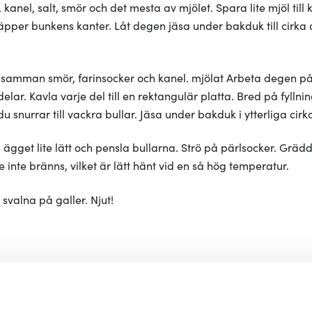
kanel, salt, smör och det mesta av mjölet. Spara lite mjöl till 
äpper bunkens kanter. Låt degen jäsa under bakduk till cirka 
da samman smör, farinsocker och kanel. mjölat Arbeta degen 
elar. Kavla varje del till en rektangulär platta. Bred på fylln
 du snurrar till vackra bullar. Jäsa under bakduk i ytterliga cirk
 ägget lite lätt och pensla bullarna. Strö på pärlsocker. Gräd
de inte bränns, vilket är lätt hänt vid en så hög temperatur.
 svalna på galler. Njut!
Gillar du dukningen?