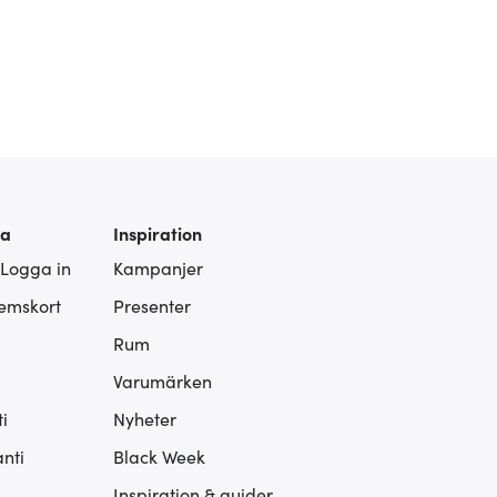
ra
Inspiration
 Logga in
Kampanjer
lemskort
Presenter
Rum
Varumärken
i
Nyheter
nti
Black Week
Inspiration & guider