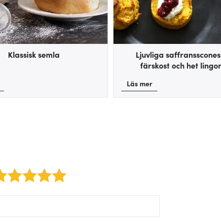
Klassisk semla
Ljuvliga saffransscone
färskost och het lingon
Läs mer
2 stars
3 stars
4 stars
5 stars
orm/label/author:
orm/label/text: