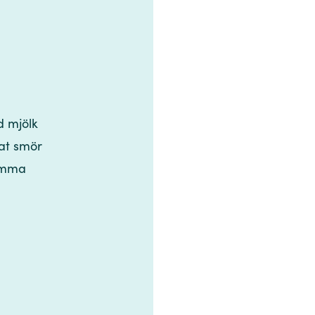
‍ ‌​ ‌​​ ‌‍​ ‌ ​ ​​​‍ ‌​ ‍​​ ​‍‌‍‌​​ ​​​‍ ‌‌‍‌​​ ​​​ ‌‍​ ​‍​ ​​‌‍‌‍‌‍‌‌​ ​​​ ‌‌​ ​ ​ ​ ​ ​‍​‍‌‌​ ​‍​ ​‍​‍‌‌​ ‌‌‌​‌​​‍ ‍‌‍​ ‌‍ ‌‍ ​‌ ‌‌‌‍ ‌‌‍ ‍‌ ​ ​‍‌‌​ ‌‌‌​​‍‌‌ ‌‍‍ ‌‍‌‌‌ ‍‌​‍‌‌​ ​ ‌​‌​​‍‌‌​ ​ ‌​‌​​‍‌‌​ ​‍​ ​‍​ ​ ​ ‌​‌‍​‍​ ​‍​ ​‌​ ​​​ ‌‍‌‍‌‍​ ‍‌​ ‌‌‌‍‌‍‌‍‌​​‍‌‌​ ​‍​ ​‍​‍‌‌​ ‌‌‌​‌​​‍ ‍‌‍‍‌‌ ‌​‌‍‌‌‌‍ ‌‌ ​ ​‍‌‌​ ‌‌‌​​‍​ ​ ​‍‌‌​ ‌‌‌​‌​​‍‌‍‌ ‌ ‌‍ ‌ ​‍‌‍‍ ‌ ​ ‌ ​​‌‍​‌‌‍​ ‌‍‌‌​ ‌‌ ​​‌ ​‍‌‍ ‌‍‌​‌ ‌‌‌‍​ ‌ ‌​‌‍‍‌‌‍ ‌‍ ‍​‍‌‍‌ ​​‌‍‌‌‌ ​‍‌ ​ ‌ ​​‌‍‌‌‌‍​ ‌ ‌​‌‍‍‌‌ ‌‍‌‍‌‌​ ‌‌ ​​‌ ‌‌‌‍​‍‌‍ ​‌‍‍‌‌ ​ ‌‍‍​‌‍‌‌‌‍‌​​‍​‍‌ ‌
‌‍​‍‌‍​‌​ ‌ ​ ​‍‌‍​ ​‍ ‌​ ‍​‌‍‌‍​ ​ ‌‍​‍​‍ ‌​ ‌​​ ‌‍​ ‌ ​ ​​​‍ ‌​ ‍​​ ​‍‌‍‌​​ ​​​‍ ‌‌‍‌​​ ​​​ ‌‍​ ​‍​ ​​‌‍‌‍‌‍‌‌​ ​​​ ‌‌​ ​ ​ ​ ​ ​‍​‍‌‌​ ​‍​ ​‍​‍‌‌​ ‌‌‌​‌​​‍ ‍‌‍​ ‌‍ ‌‍ ​‌ ‌‌‌‍ ‌‌‍ ‍‌ ​ ​‍‌‌​ ‌‌‌​​‍‌‌ ‌‍‍ ‌‍‌‌‌ ‍‌​‍‌‌​ ​ ‌​‌​​‍‌‌​ ​ ‌​‌​​‍‌‌​ ​‍​ ​‍​ ​ ​ ‌​‌‍​‍​ ​‍​ ​‌​ ​​​ ‌‍‌‍‌‍​ ‍‌​ ‌‌‌‍‌‍‌‍‌​​‍‌‌​ ​‍​ ​‍​‍‌‌​ ‌‌‌​‌​​‍ ‍‌‍‍‌‌ ‌​‌‍‌‌‌‍ ‌‌ ​ ​‍‌‌​ ‌‌‌​​‍​ ‌​​‍‌‌​ ‌‌‌​‌​​‍‌‍‌ ‌ ‌‍ ‌ ​‍‌‍‍ ‌ ​ ‌ ​​‌‍​‌‌‍​ ‌‍‌‌​ ‌‌ ​​‌ ​‍‌‍ ‌‍‌​‌ ‌‌‌‍​ ‌ ‌​‌‍‍‌‌‍ ‌‍ ‍​‍‌‍‌ ​​‌‍‌‌‌ ​‍‌ ​ ‌ ​​‌‍‌‌‌‍​ ‌ ‌​‌‍‍‌‌ ‌‍‌‍‌‌​ ‌‌ ​​‌ ‌‌‌‍​‍‌‍ ​‌‍‍‌‌ ​ ‌‍‍​‌‍‌‌‌‍‌​​‍​‍‌ ‌
‌‌‌‍ ‌‌‍ ‍‌ ​ ​‍‌‌​ ‌‌‌​​‍‌‌ ‌‍‍ ‌‍‌‌‌ ‍‌​‍‌‌​ ​ ‌​‌​​‍‌‌​ ​ ‌​‌​​‍‌‌​ ​‍​ ​‍​ ​ ​ ‌​‌‍​‍​ ​‍​ ​‌​ ​​​ ‌‍‌‍‌‍​ ‍‌​ ‌‌‌‍‌‍‌‍‌​​‍‌‌​ ​‍​ ​‍​‍‌‌​ ‌‌‌​‌​​‍ ‍‌‍‍‌‌ ‌​‌‍‌‌‌‍ ‌‌ ​ ​‍‌‌​ ‌‌‌​​‍​ ‌‌​‍‌‌​ ‌‌‌​‌​​‍‌‍‌ ‌ ‌‍ ‌ ​‍‌‍‍ ‌ ​ ‌ ​​‌‍​‌‌‍​ ‌‍‌‌​ ‌‌ ​​‌ ​‍‌‍ ‌‍‌​‌ ‌‌‌‍​ ‌ ‌​‌‍‍‌‌‍ ‌‍ ‍​‍‌‍‌ ​​‌‍‌‌‌ ​‍‌ ​ ‌ ​​‌‍‌‌‌‍​ ‌ ‌​‌‍‍‌‌ ‌‍‌‍‌‌​ ‌‌ ​​‌ ‌‌‌‍​‍‌‍ ​‌‍‍‌‌ ​ ‌‍‍​‌‍‌‌‌‍‌​​‍​‍‌ ‌