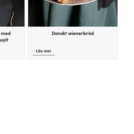
s med
Danskt wienerbröd
sylt
Läs mer