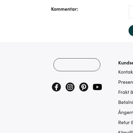
Kommentar
:
Kundse
Kontak
Presen
Frakt 
Betaln
Ångerr
Retur 
Köpvill