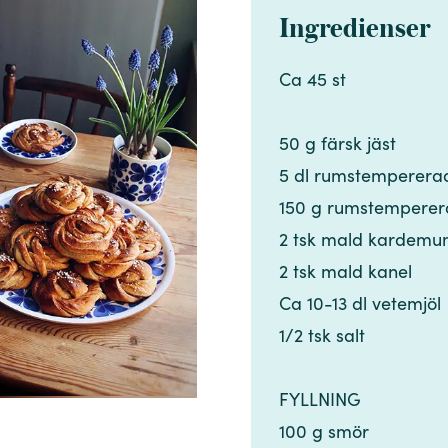
Ingredienser
Ca 45 st​​​​‌ ‍ ​‍​‍‌‍ ‌ ​‍‌‍‍‌‌‍‌ ‌‍‍‌‌‍ ‍​‍​‍​ ‍‍​‍​‍‌ ​ ‌‍​‌‌‍ ‍‌‍‍‌‌ ‌​‌ ‍‌​‍ ‍‌‍‍‌‌‍ ​‍​‍​‍ ​​‍​‍‌‍‍​‌ ​‍‌‍‌‌‌‍‌‍​‍​‍​ ‍‍​‍​‍‌‍‍​‌ ‌​‌ ‌​‌ ​​‌ ​ ​ ‍‍​‍ ​‍ ‌‍​ ‌‍ ‌‌ ​ ​‍ ‍‌‍​ ‌‍‌‌‌ ​‍‌ ‌‍‌‍‌‌‌ ​‍‌‍​‌​‍ ‍‌ ​ ‌‍‌‌​‍ ‌ ​​‌ ​‍‌‍ ‌‍‌​‌ ‌‌‌‍​ ‌ ‌​‌‍‍‌‌‍ ‌‍ ‍​‍ ‌‍‍‌‌‍ ‍‌ ‌​‌‍‌‌‌‍ ‍‌ ‌​​‍ ‌‍‌‌‌‍‌​‌‍‍‌‌ ‌​​‍ ‌‍ ‌‌‍ ‌‍‌​‌‍‌‌​ ‌‌ ​​‌ ​‍‌‍‌‌‌ ​ ‌‍‌‌‌‍ ‍‌ ‌​‌‍​‌‌ ‌​‌‍‍‌‌‍ ‌‍ ‍​ ‍ ‌‍‍‌‌‍‌​​ ‌‌‍​ ​ ‌​‌‍​‍​ ​ ​ ‍‌‌‍‌‍​ ‌ ‌‍​ ​‍ ‌​ ‌‌‌‍​‍​ ‌​​ ​‍​‍ ‌​ ‌​​ ‌‍​ ‌​​ ‌​​‍ ‌​ ‍‌​ ‌‌​ ​​​ ​‌​‍ ‌​ ‌ ‌‍‌​​ ‌‌​ ‌ ​ ‍​​ ​​​ ​‌‌‍‌​‌‍‌‌​ ‌‌​ ‌‍​ ‌‌​ ‍ ‌ ‌​‌ ‍‌‌ ​​‌‍‌‌​ ‌‌ ​​‌‍​‌‌‍‌ ‌‍‌‌​ ‍ ‌ ​​‌‍​‌‌ ‌​‌‍‍​​ ‌‌‍​‍‌‍ ​‌‍ ‌‍​ ‌‍‍ ‌ ​ ​‍‌‌​ ‌‌‌​​‍‌‌ ‌‍‍ ‌‍‌‌‌ ‍‌​‍‌‌​ ​ ‌​‌​​‍‌‌​ ​ ‌​‌​​‍‌‌​ ​‍​ ​‍​ ‌​​ ‌‌​ ‌ ‌‍​‍‌‍​‌​ ‌ ​ ​‍‌‍​ ​‍ ‌​ ‍​‌‍‌‍​ ​ ‌‍​‍​‍ ‌​ ‌​​ ‌‍​ ‌ ​ ​​​‍ ‌​ ‍​​ ​‍‌‍‌​​ ​​​‍ ‌‌‍‌​​ ​​​ ‌‍​ ​‍​ ​​‌‍‌‍‌‍‌‌​ ​​​ ‌‌​ ​ ​ ​ ​ ​‍​‍‌‌​ ​‍​ ​‍​‍‌‌​ ‌‌‌​‌​​‍ ‍‌‍​ ‌‍ ‌‍ ​‌ ‌‌‌‍ ‌‌‍ ‍‌ ​ ​‍‌‌​ ‌‌‌​​‍‌‌ ‌‍‍ ‌‍‌‌‌ ‍‌​‍‌‌​ ​ ‌​‌​​‍‌‌​ ​ ‌​‌​​‍‌‌​ ​‍​ ​‍​ ​ ​ ‌​‌‍​‍​ ​‍​ ​‌​ ​​​ ‌‍‌‍‌‍​ ‍‌​ ‌‌‌‍‌‍‌‍‌​​‍‌‌​ ​‍​ ​‍​‍‌‌​ ‌‌‌​‌​​‍ ‍‌‍‍‌‌ ‌​‌‍‌‌‌‍ ‌‌ ​ ​‍‌‌​ ‌‌‌​​‍​ ​​​‍‌‌​ ‌‌‌​‌​​ ‌‍​‍‌‍​‌‌ ​ ‌‍‌‌‌‌‌‌‌ ​‍‌‍ ​​ ‌‌‍‍​‌ ‌​‌ ‌​‌ ​​‌ ​ ​‍‌‌​ ​ ‌​​‌​‍‌‌​ ​‍‌​‌‍​‍‌‌​ ​‍‌​‌‍‌‍​ ‌‍ ‌‌ ​ ​‍ ‍‌‍​ ‌‍‌‌‌ ​‍‌ ‌‍‌‍‌‌‌ ​‍‌‍​‌​‍ ‍‌ ​ ‌‍‌‌​‍‌‍‌‍‍‌‌‍‌​​ ‌‌‍​ ​ ‌​‌‍​‍​ ​ ​ ‍‌‌‍‌‍​ ‌ ‌‍​ ​‍ ‌​ ‌‌‌‍​‍​ ‌​​ ​‍​‍ ‌​ ‌​​ ‌‍​ ‌​​ ‌​​‍ ‌​ ‍‌​ ‌‌​ ​​​ ​‌​‍ ‌​ ‌ ‌‍‌​​ ‌‌​ ‌ ​ ‍​​ ​​​ ​‌‌‍‌​‌‍‌‌​ ‌‌​ ‌‍​ ‌‌​‍‌‍‌ ‌​‌ ‍‌‌ ​​‌‍‌‌​ ‌‌ ​​‌‍​‌‌‍‌ ‌‍‌‌​‍‌‍‌ ​​‌‍​‌‌ ‌​‌‍‍​​ ‌‌‍​‍‌‍ ​‌‍ ‌‍​ ‌‍‍ ‌ ​ ​‍‌‌​ ‌‌‌​​‍‌‌ ‌‍‍ ‌‍‌‌‌ ‍‌​‍‌‌​ ​ ‌​‌​​‍‌‌​ ​ ‌​‌​​‍‌‌​ ​‍​ ​‍​ ‌​​ ‌‌​ ‌ ‌‍​‍‌‍​‌​ ‌ ​ ​‍‌‍​ ​‍ ‌​ ‍​‌‍‌‍​ ​ ‌‍​‍​‍ ‌​ ‌​​ ‌‍​ ‌ ​ ​​​‍ ‌​ ‍​​ ​‍‌‍‌​​ ​​​‍ ‌‌‍‌​​ ​​​ ‌‍​ ​‍​ ​​‌‍‌‍‌‍‌‌​ ​​​ ‌‌​ ​ ​ ​ ​ ​‍​‍‌‌​ ​‍​ ​‍​‍‌‌​ ‌‌‌​‌​​‍ ‍‌‍​ ‌‍ ‌‍ ​‌ ‌‌‌‍ ‌‌‍ ‍‌ ​ ​‍‌‌​ ‌‌‌​​‍‌‌ ‌‍‍ ‌‍‌‌‌ ‍‌​‍‌‌​ ​ ‌​‌​​‍‌‌​ ​ ‌​‌​​‍‌‌​ ​‍​ ​‍​ ​ ​ ‌​‌‍​‍​ ​‍​ ​‌​ ​​​ ‌‍‌‍‌‍​ ‍‌​ ‌‌‌‍‌‍‌‍‌​​‍‌‌​ ​‍​ ​‍​‍‌‌​ ‌‌‌​‌​​‍ ‍‌‍‍‌‌ ‌​‌‍‌‌‌‍ ‌‌ ​ ​‍‌‌​ ‌‌‌​​‍​ ​​​‍‌‌​ ‌‌‌​‌​​‍‌‍‌ ‌ ‌‍ ‌ ​‍‌‍‍ ‌ ​ ‌ ​​‌‍​‌‌‍​ ‌‍‌‌​ ‌‌ ​​‌ ​‍‌‍ ‌‍‌​‌ ‌‌‌‍​ ‌ ‌​‌‍‍‌‌‍ ‌‍ ‍​‍‌‍‌ ​​‌‍‌‌‌ ​‍‌ ​ ‌ ​​‌‍‌‌‌‍​ ‌ ‌​‌‍‍‌‌ ‌‍‌‍‌‌​ ‌‌ ​​‌ ‌‌‌‍​‍‌‍ ​‌‍‍‌‌ ​ ‌‍‍​‌‍‌‌‌‍‌​​‍​‍‌ ‌
50 g färsk jäst​​​​‌ ‍ ​‍​‍‌‍ ‌ ​‍‌‍‍‌‌‍‌ ‌‍‍‌‌‍ ‍​‍​‍​ ‍‍​‍​‍‌ ​ ‌‍​‌‌‍ ‍‌‍‍‌‌ ‌​‌ ‍‌​‍ ‍‌‍‍‌‌‍ ​‍​‍​‍ ​​‍​‍‌‍‍​‌ ​‍‌‍‌‌‌‍‌‍​‍​‍​ ‍‍​‍​‍‌‍‍​‌ ‌​‌ ‌​‌ ​​‌ ​ ​ ‍‍​‍ ​‍ ‌‍​ ‌‍ ‌‌ ​ ​‍ ‍‌‍​ ‌‍‌‌‌ ​‍‌ ‌‍‌‍‌‌‌ ​‍‌‍​‌​‍ ‍‌ ​ ‌‍‌‌​‍ ‌ ​​‌ ​‍‌‍ ‌‍‌​‌ ‌‌‌‍​ ‌ ‌​‌‍‍‌‌‍ ‌‍ ‍​‍ ‌‍‍‌‌‍ ‍‌ ‌​‌‍‌‌‌‍ ‍‌ ‌​​‍ ‌‍‌‌‌‍‌​‌‍‍‌‌ ‌​​‍ ‌‍ ‌‌‍ ‌‍‌​‌‍‌‌​ ‌‌ ​​‌ ​‍‌‍‌‌‌ ​ ‌‍‌‌‌‍ ‍‌ ‌​‌‍​‌‌ ‌​‌‍‍‌‌‍ ‌‍ ‍​ ‍ ‌‍‍‌‌‍‌​​ ‌‌‍​ ​ ‌​‌‍​‍​ ​ ​ ‍‌‌‍‌‍​ ‌ ‌‍​ ​‍ ‌​ ‌‌‌‍​‍​ ‌​​ ​‍​‍ ‌​ ‌​​ ‌‍​ ‌​​ ‌​​‍ ‌​ ‍‌​ ‌‌​ ​​​ ​‌​‍ ‌​ ‌ ‌‍‌​​ ‌‌​ ‌ ​ ‍​​ ​​​ ​‌‌‍‌​‌‍‌‌​ ‌‌​ ‌‍​ ‌‌​ ‍ ‌ ‌​‌ ‍‌‌ ​​‌‍‌‌​ ‌‌ ​​‌‍​‌‌‍‌ ‌‍‌‌​ ‍ ‌ ​​‌‍​‌‌ ‌​‌‍‍​​ ‌‌‍​‍‌‍ ​‌‍ ‌‍​ ‌‍‍ ‌ ​ ​‍‌‌​ ‌‌‌​​‍‌‌ ‌‍‍ ‌‍‌‌‌ ‍‌​‍‌‌​ ​ ‌​‌​​‍‌‌​ ​ ‌​‌​​‍‌‌​ ​‍​ ​‍​ ‌​​ ‌‌​ ‌ ‌‍​‍‌‍​‌​ ‌ ​ ​‍‌‍​ ​‍ ‌​ ‍​‌‍‌‍​ ​ ‌‍​‍​‍ ‌​ ‌​​ ‌‍​ ‌ ​ ​​​‍ ‌​ ‍​​ ​‍‌‍‌​​ ​​​‍ ‌‌‍‌​​ ​​​ ‌‍​ ​‍​ ​​‌‍‌‍‌‍‌‌​ ​​​ ‌‌​ ​ ​ ​ ​ ​‍​‍‌‌​ ​‍​ ​‍​‍‌‌​ ‌‌‌​‌​​‍ ‍‌‍​ ‌‍ ‌‍ ​‌ ‌‌‌‍ ‌‌‍ ‍‌ ​ ​‍‌‌​ ‌‌‌​​‍‌‌ ‌‍‍ ‌‍‌‌‌ ‍‌​‍‌‌​ ​ ‌​‌​​‍‌‌​ ​ ‌​‌​​‍‌‌​ ​‍​ ​‍​ ​ ​ ‌​‌‍​‍​ ​‍​ ​‌​ ​​​ ‌‍‌‍‌‍​ ‍‌​ ‌‌‌‍‌‍‌‍‌​​‍‌‌​ ​‍​ ​‍​‍‌‌​ ‌‌‌​‌​​‍ ‍‌‍‍‌‌ ‌​‌‍‌‌‌‍ ‌‌ ​ ​‍‌‌​ ‌‌‌​​‍​ ​‍​‍‌‌​ ‌‌‌​‌​​ ‌‍​‍‌‍​‌‌ ​ ‌‍‌‌‌‌‌‌‌ ​‍‌‍ ​​ ‌‌‍‍​‌ ‌​‌ ‌​‌ ​​‌ ​ ​‍‌‌​ ​ ‌​​‌​‍‌‌​ ​‍‌​‌‍​‍‌‌​ ​‍‌​‌‍‌‍​ ‌‍ ‌‌ ​ ​‍ ‍‌‍​ ‌‍‌‌‌ ​‍‌ ‌‍‌‍‌‌‌ ​‍‌‍​‌​‍ ‍‌ ​ ‌‍‌‌​‍‌‍‌‍‍‌‌‍‌​​ ‌‌‍​ ​ ‌​‌‍​‍​ ​ ​ ‍‌‌‍‌‍​ ‌ ‌‍​ ​‍ ‌​ ‌‌‌‍​‍​ ‌​​ ​‍​‍ ‌​ ‌​​ ‌‍​ ‌​​ ‌​​‍ ‌​ ‍‌​ ‌‌​ ​​​ ​‌​‍ ‌​ ‌ ‌‍‌​​ ‌‌​ ‌ ​ ‍​​ ​​​ ​‌‌‍‌​‌‍‌‌​ ‌‌​ ‌‍​ ‌‌​‍‌‍‌ ‌​‌ ‍‌‌ ​​‌‍‌‌​ ‌‌ ​​‌‍​‌‌‍‌ ‌‍‌‌​‍‌‍‌ ​​‌‍​‌‌ ‌​‌‍‍​​ ‌‌‍​‍‌‍ ​‌‍ ‌‍​ ‌‍‍ ‌ ​ ​‍‌‌​ ‌‌‌​​‍‌‌ ‌‍‍ ‌‍‌‌‌ ‍‌​‍‌‌​ ​ ‌​‌​​‍‌‌​ ​ ‌​‌​​‍‌‌​ ​‍​ ​‍​ ‌​​ ‌‌​ ‌ ‌‍​‍‌‍​‌​ ‌ ​ ​‍‌‍​ ​‍ ‌​ ‍​‌‍‌‍​ ​ ‌‍​‍​‍ ‌​ ‌​​ ‌‍​ ‌ ​ ​​​‍ ‌​ ‍​​ ​‍‌‍‌​​ ​​​‍ ‌‌‍‌​​ ​​​ ‌‍​ ​‍​ ​​‌‍‌‍‌‍‌‌​ ​​​ ‌‌​ ​ ​ ​ ​ ​‍​‍‌‌​ ​‍​ ​‍​‍‌‌​ ‌‌‌​‌​​‍ ‍‌‍​ ‌‍ ‌‍ ​‌ ‌‌‌‍ ‌‌‍ ‍‌ ​ ​‍‌‌​ ‌‌‌​​‍‌‌ ‌‍‍ ‌‍‌‌‌ ‍‌​‍‌‌​ ​ ‌​‌​​‍‌‌​ ​ ‌​‌​​‍‌‌​ ​‍​ ​‍​ ​ ​ ‌​‌‍​‍​ ​‍​ ​‌​ ​​​ ‌‍‌‍‌‍​ ‍‌​ ‌‌‌‍‌‍‌‍‌​​‍‌‌​ ​‍​ ​‍​‍‌‌​ ‌‌‌​‌​​‍ ‍‌‍‍‌‌ ‌​‌‍‌‌‌‍ ‌‌ ​ ​‍‌‌​ ‌‌‌​​‍​ ​‍​‍‌‌​ ‌‌‌​‌​​‍‌‍‌ ‌ ‌‍ ‌ ​‍‌‍‍ ‌ ​ ‌ ​​‌‍​‌‌‍​ ‌‍‌‌​ ‌‌ ​​‌ ​‍‌‍ ‌‍‌​‌ ‌‌‌‍​ ‌ ‌​‌‍‍‌‌‍ ‌‍ ‍​‍‌‍‌ ​​‌‍‌‌‌ ​‍‌ ​ ‌ ​​‌‍‌‌‌‍​ ‌ ‌​‌‍‍‌‌ ‌‍‌‍‌‌​ ‌‌ ​​‌ ‌‌‌‍​‍‌‍ ​‌‍‍‌‌ ​ ‌‍‍​‌‍‌‌‌‍‌​​‍​‍‌ ‌
5 dl rumstempererad mjölk​​​​‌ ‍ ​‍​‍‌‍ ‌ ​‍‌‍‍‌‌‍‌ ‌‍‍‌‌‍ ‍​‍​‍​ ‍‍​‍​‍‌ ​ ‌‍​‌‌‍ ‍‌‍‍‌‌ ‌​‌ ‍‌​‍ ‍‌‍‍‌‌‍ ​‍​‍​‍ ​​‍​‍‌‍‍​‌ ​‍‌‍‌‌‌‍‌‍​‍​‍​ ‍‍​‍​‍‌‍‍​‌ ‌​‌ ‌​‌ ​​‌ ​ ​ ‍‍​‍ ​‍ ‌‍​ ‌‍ ‌‌ ​ ​‍ ‍‌‍​ ‌‍‌‌‌ ​‍‌ ‌‍‌‍‌‌‌ ​‍‌‍​‌​‍ ‍‌ ​ ‌‍‌‌​‍ ‌ ​​‌ ​‍‌‍ ‌‍‌​‌ ‌‌‌‍​ ‌ ‌​‌‍‍‌‌‍ ‌‍ ‍​‍ ‌‍‍‌‌‍ ‍‌ ‌​‌‍‌‌‌‍ ‍‌ ‌​​‍ ‌‍‌‌‌‍‌​‌‍‍‌‌ ‌​​‍ ‌‍ ‌‌‍ ‌‍‌​‌‍‌‌​ ‌‌ ​​‌ ​‍‌‍‌‌‌ ​ ‌‍‌‌‌‍ ‍‌ ‌​‌‍​‌‌ ‌​‌‍‍‌‌‍ ‌‍ ‍​ ‍ ‌‍‍‌‌‍‌​​ ‌‌‍​ ​ ‌​‌‍​‍​ ​ ​ ‍‌‌‍‌‍​ ‌ ‌‍​ ​‍ ‌​ ‌‌‌‍​‍​ ‌​​ ​‍​‍ ‌​ ‌​​ ‌‍​ ‌​​ ‌​​‍ ‌​ ‍‌​ ‌‌​ ​​​ ​‌​‍ ‌​ ‌ ‌‍‌​​ ‌‌​ ‌ ​ ‍​​ ​​​ ​‌‌‍‌​‌‍‌‌​ ‌‌​ ‌‍​ ‌‌​ ‍ ‌ ‌​‌ ‍‌‌ ​​‌‍‌‌​ ‌‌ ​​‌‍​‌‌‍‌ ‌‍‌‌​ ‍ ‌ ​​‌‍​‌‌ ‌​‌‍‍​​ ‌‌‍​‍‌‍ ​‌‍ ‌‍​ ‌‍‍ ‌ ​ ​‍‌‌​ ‌‌‌​​‍‌‌ ‌‍‍ ‌‍‌‌‌ ‍‌​‍‌‌​ ​ ‌​‌​​‍‌‌​ ​ ‌​‌​​‍‌‌​ ​‍​ ​‍​ ‌​​ ‌‌​ ‌ ‌‍​‍‌‍​‌​ ‌ ​ ​‍‌‍​ ​‍ ‌​ ‍​‌‍‌‍​ ​ ‌‍​‍​‍ ‌​ ‌​​ ‌‍​ ‌ ​ ​​​‍ ‌​ ‍​​ ​‍‌‍‌​​ ​​​‍ ‌‌‍‌​​ ​​​ ‌‍​ ​‍​ ​​‌‍‌‍‌‍‌‌​ ​​​ ‌‌​ ​ ​ ​ ​ ​‍​‍‌‌​ ​‍​ ​‍​‍‌‌​ ‌‌‌​‌​​‍ ‍‌‍​ ‌‍ ‌‍ ​‌ ‌‌‌‍ ‌‌‍ ‍‌ ​ ​‍‌‌​ ‌‌‌​​‍‌‌ ‌‍‍ ‌‍‌‌‌ ‍‌​‍‌‌​ ​ ‌​‌​​‍‌‌​ ​ ‌​‌​​‍‌‌​ ​‍​ ​‍​ ​ ​ ‌​‌‍​‍​ ​‍​ ​‌​ ​​​ ‌‍‌‍‌‍​ ‍‌​ ‌‌‌‍‌‍‌‍‌​​‍‌‌​ ​‍​ ​‍​‍‌‌​ ‌‌‌​‌​​‍ ‍‌‍‍‌‌ ‌​‌‍‌‌‌‍ ‌‌ ​ ​‍‌‌​ ‌‌‌​​‍​ ​ ​‍‌‌​ ‌‌‌​‌​​ ‌‍​‍‌‍​‌‌ ​ ‌‍‌‌‌‌‌‌‌ ​‍‌‍ ​​ ‌‌‍‍​‌ ‌​‌ ‌​‌ ​​‌ ​ ​‍‌‌​ ​ ‌​​‌​‍‌‌​ ​‍‌​‌‍​‍‌‌​ ​‍‌​‌‍‌‍​ ‌‍ ‌‌ ​ ​‍ ‍‌‍​ ‌‍‌‌‌ ​‍‌ ‌‍‌‍‌‌‌ ​‍‌‍​‌​‍ ‍‌ ​ ‌‍‌‌​‍‌‍‌‍‍‌‌‍‌​​ ‌‌‍​ ​ ‌​‌‍​‍​ ​ ​ ‍‌‌‍‌‍​ ‌ ‌‍​ ​‍ ‌​ ‌‌‌‍​‍​ ‌​​ ​‍​‍ ‌​ ‌​​ ‌‍​ ‌​​ ‌​​‍ ‌​ ‍‌​ ‌‌​ ​​​ ​‌​‍ ‌​ ‌ ‌‍‌​​ ‌‌​ ‌ ​ ‍​​ ​​​ ​‌‌‍‌​‌‍‌‌​ ‌‌​ ‌‍​ ‌‌​‍‌‍‌ ‌​‌ ‍‌‌ ​​‌‍‌‌​ ‌‌ ​​‌‍​‌‌‍‌ ‌‍‌‌​‍‌‍‌ ​​‌‍​‌‌ ‌​‌‍‍​​ ‌‌‍​‍‌‍ ​‌‍ ‌‍​ ‌‍‍ ‌ ​ ​‍‌‌​ ‌‌‌​​‍‌‌ ‌‍‍ ‌‍‌‌‌ ‍‌​‍‌‌​ ​ ‌​‌​​‍‌‌​ ​ ‌​‌​​‍‌‌​ ​‍​ ​‍​ ‌​​ ‌‌​ ‌ ‌‍​‍‌‍​‌​ ‌ ​ ​‍‌‍​ ​‍ ‌​ ‍​‌‍‌‍​ ​ ‌‍​‍​
150 g rumstempererat smör​​​​‌ ‍ ​‍​‍‌‍ ‌ ​‍‌‍‍‌‌‍‌ ‌‍‍‌‌‍ ‍​‍​‍​ ‍‍​‍​‍‌ ​ ‌‍​‌‌‍ ‍‌‍‍‌‌ ‌​‌ ‍‌​‍ ‍‌‍‍‌‌‍ ​‍​‍​‍ ​​‍​‍‌‍‍​‌ ​‍‌‍‌‌‌‍‌‍​‍​‍​ ‍‍​‍​‍‌‍‍​‌ ‌​‌ ‌​‌ ​​‌ ​ ​ ‍‍​‍ ​‍ ‌‍​ ‌‍ ‌‌ ​ ​‍ ‍‌‍​ ‌‍‌‌‌ ​‍‌ ‌‍‌‍‌‌‌ ​‍‌‍​‌​‍ ‍‌ ​ ‌‍‌‌​‍ ‌ ​​‌ ​‍‌‍ ‌‍‌​‌ ‌‌‌‍​ ‌ ‌​‌‍‍‌‌‍ ‌‍ ‍​‍ ‌‍‍‌‌‍ ‍‌ ‌​‌‍‌‌‌‍ ‍‌ ‌​​‍ ‌‍‌‌‌‍‌​‌‍‍‌‌ ‌​​‍ ‌‍ ‌‌‍ ‌‍‌​‌‍‌‌​ ‌‌ ​​‌ ​‍‌‍‌‌‌ ​ ‌‍‌‌‌‍ ‍‌ ‌​‌‍​‌‌ ‌​‌‍‍‌‌‍ ‌‍ ‍​ ‍ ‌‍‍‌‌‍‌​​ ‌‌‍​ ​ ‌​‌‍​‍​ ​ ​ ‍‌‌‍‌‍​ ‌ ‌‍​ ​‍ ‌​ ‌‌‌‍​‍​ ‌​​ ​‍​‍ ‌​ ‌​​ ‌‍​ ‌​​ ‌​​‍ ‌​ ‍‌​ ‌‌​ ​​​ ​‌​‍ ‌​ ‌ ‌‍‌​​ ‌‌​ ‌ ​ ‍​​ ​​​ ​‌‌‍‌​‌‍‌‌​ ‌‌​ ‌‍​ ‌‌​ ‍ ‌ ‌​‌ ‍‌‌ ​​‌‍‌‌​ ‌‌ ​​‌‍​‌‌‍‌ ‌‍‌‌​ ‍ ‌ ​​‌‍​‌‌ ‌​‌‍‍​​ ‌‌‍​‍‌‍ ​‌‍ ‌‍​ ‌‍‍ ‌ ​ ​‍‌‌​ ‌‌‌​​‍‌‌ ‌‍‍ ‌‍‌‌‌ ‍‌​‍‌‌​ ​ ‌​‌​​‍‌‌​ ​ ‌​‌​​‍‌‌​ ​‍​ ​‍​ ‌​​ ‌‌​ ‌ ‌‍​‍‌‍​‌​ ‌ ​ ​‍‌‍​ ​‍ ‌​ ‍​‌‍‌‍​ ​ ‌‍​‍​‍ ‌​ ‌​​ ‌‍​ ‌ ​ ​​​‍ ‌​ ‍​​ ​‍‌‍‌​​ ​​​‍ ‌‌‍‌​​ ​​​ ‌‍​ ​‍​ ​​‌‍‌‍‌‍‌‌​ ​​​ ‌‌​ ​ ​ ​ ​ ​‍​‍‌‌​ ​‍​ ​‍​‍‌‌​ ‌‌‌​‌​​‍ ‍‌‍​ ‌‍ ‌‍ ​‌ ‌‌‌‍ ‌‌‍ ‍‌ ​ ​‍‌‌​ ‌‌‌​​‍‌‌ ‌‍‍ ‌‍‌‌‌ ‍‌​‍‌‌​ ​ ‌​‌​​‍‌‌​ ​ ‌​‌​​‍‌‌​ ​‍​ ​‍​ ​ ​ ‌​‌‍​‍​ ​‍​ ​‌​ ​​​ ‌‍‌‍‌‍​ ‍‌​ ‌‌‌‍‌‍‌‍‌​​‍‌‌​ ​‍​ ​‍​‍‌‌​ ‌‌‌​‌​​‍ ‍‌‍‍‌‌ ‌​‌‍‌‌‌‍ ‌‌ ​ ​‍‌‌​ ‌‌‌​​‍​ ‌​​‍‌‌​ ‌‌‌​‌​​ ‌‍​‍‌‍​‌‌ ​ ‌‍‌‌‌‌‌‌‌ ​‍‌‍ ​​ ‌‌‍‍​‌ ‌​‌ ‌​‌ ​​‌ ​ ​‍‌‌​ ​ ‌​​‌​‍‌‌​ ​‍‌​‌‍​‍‌‌​ ​‍‌​‌‍‌‍​ ‌‍ ‌‌ ​ ​‍ ‍‌‍​ ‌‍‌‌‌ ​‍‌ ‌‍‌‍‌‌‌ ​‍‌‍​‌​‍ ‍‌ ​ ‌‍‌‌​‍‌‍‌‍‍‌‌‍‌​​ ‌‌‍​ ​ ‌​‌‍​‍​ ​ ​ ‍‌‌‍‌‍​ ‌ ‌‍​ ​‍ ‌​ ‌‌‌‍​‍​ ‌​​ ​‍​‍ ‌​ ‌​​ ‌‍​ ‌​​ ‌​​‍ ‌​ ‍‌​ ‌‌​ ​​​ ​‌​‍ ‌​ ‌ ‌‍‌​​ ‌‌​ ‌ ​ ‍​​ ​​​ ​‌‌‍‌​‌‍‌‌​ ‌‌​ ‌‍​ ‌‌​‍‌‍‌ ‌​‌ ‍‌‌ ​​‌‍‌‌​ ‌‌ ​​‌‍​‌‌‍‌ ‌‍‌‌​‍‌‍‌ ​​‌‍​‌‌ ‌​‌‍‍​​ ‌‌‍​‍‌‍ ​‌‍ ‌‍​ ‌‍‍ ‌ ​ ​‍‌‌​ ‌‌‌​​‍‌‌ ‌‍‍ ‌‍‌‌‌ ‍‌​‍‌‌​ ​ ‌​‌​​‍‌‌​ ​ ‌​‌​​‍‌‌​ ​‍​ ​‍​ ‌​​ ‌‌​ ‌ 
2 tsk mald kardemumma​​​​‌ ‍ ​‍​‍‌‍ ‌ ​‍‌‍‍‌‌‍‌ ‌‍‍‌‌‍ ‍​‍​‍​ ‍‍​‍​‍‌ ​ ‌‍​‌‌‍ ‍‌‍‍‌‌ ‌​‌ ‍‌​‍ ‍‌‍‍‌‌‍ ​‍​‍​‍ ​​‍​‍‌‍‍​‌ ​‍‌‍‌‌‌‍‌‍​‍​‍​ ‍‍​‍​‍‌‍‍​‌ ‌​‌ ‌​‌ ​​‌ ​ ​ ‍‍​‍ ​‍ ‌‍​ ‌‍ ‌‌ ​ ​‍ ‍‌‍​ ‌‍‌‌‌ ​‍‌ ‌‍‌‍‌‌‌ ​‍‌‍​‌​‍ ‍‌ ​ ‌‍‌‌​‍ ‌ ​​‌ ​‍‌‍ ‌‍‌​‌ ‌‌‌‍​ ‌ ‌​‌‍‍‌‌‍ ‌‍ ‍​‍ ‌‍‍‌‌‍ ‍‌ ‌​‌‍‌‌‌‍ ‍‌ ‌​​‍ ‌‍‌‌‌‍‌​‌‍‍‌‌ ‌​​‍ ‌‍ ‌‌‍ ‌‍‌​‌‍‌‌​ ‌‌ ​​‌ ​‍‌‍‌‌‌ ​ ‌‍‌‌‌‍ ‍‌ ‌​‌‍​‌‌ ‌​‌‍‍‌‌‍ ‌‍ ‍​ ‍ ‌‍‍‌‌‍‌​​ ‌‌‍​ ​ ‌​‌‍​‍​ ​ ​ ‍‌‌‍‌‍​ ‌ ‌‍​ ​‍ ‌​ ‌‌‌‍​‍​ ‌​​ ​‍​‍ ‌​ ‌​​ ‌‍​ ‌​​ ‌​​‍ ‌​ ‍‌​ ‌‌​ ​​​ ​‌​‍ ‌​ ‌ ‌‍‌​​ ‌‌​ ‌ ​ ‍​​ ​​​ ​‌‌‍‌​‌‍‌‌​ ‌‌​ ‌‍​ ‌‌​ ‍ ‌ ‌​‌ ‍‌‌ ​​‌‍‌‌​ ‌‌ ​​‌‍​‌‌‍‌ ‌‍‌‌​ ‍ ‌ ​​‌‍​‌‌ ‌​‌‍‍​​ ‌‌‍​‍‌‍ ​‌‍ ‌‍​ ‌‍‍ ‌ ​ ​‍‌‌​ ‌‌‌​​‍‌‌ ‌‍‍ ‌‍‌‌‌ ‍‌​‍‌‌​ ​ ‌​‌​​‍‌‌​ ​ ‌​‌​​‍‌‌​ ​‍​ ​‍​ ‌​​ ‌‌​ ‌ ‌‍​‍‌‍​‌​ ‌ ​ ​‍‌‍​ ​‍ ‌​ ‍​‌‍‌‍​ ​ ‌‍​‍​‍ ‌​ ‌​​ ‌‍​ ‌ ​ ​​​‍ ‌​ ‍​​ ​‍‌‍‌​​ ​​​‍ ‌‌‍‌​​ ​​​ ‌‍​ ​‍​ ​​‌‍‌‍‌‍‌‌​ ​​​ ‌‌​ ​ ​ ​ ​ ​‍​‍‌‌​ ​‍​ ​‍​‍‌‌​ ‌‌‌​‌​​‍ ‍‌‍​ ‌‍ ‌‍ ​‌ ‌‌‌‍ ‌‌‍ ‍‌ ​ ​‍‌‌​ ‌‌‌​​‍‌‌ ‌‍‍ ‌‍‌‌‌ ‍‌​‍‌‌​ ​ ‌​‌​​‍‌‌​ ​ ‌​‌​​‍‌‌​ ​‍​ ​‍​ ​ ​ ‌​‌‍​‍​ ​‍​ ​‌​ ​​​ ‌‍‌‍‌‍​ ‍‌​ ‌‌‌‍‌‍‌‍‌​​‍‌‌​ ​‍​ ​‍​‍‌‌​ ‌‌‌​‌​​‍ ‍‌‍‍‌‌ ‌​‌‍‌‌‌‍ ‌‌ ​ ​‍‌‌​ ‌‌‌​​‍​ ‌‌​‍‌‌​ ‌‌‌​‌​​ ‌‍​‍‌‍​‌‌ ​ ‌‍‌‌‌‌‌‌‌ ​‍‌‍ ​​ ‌‌‍‍​‌ ‌​‌ ‌​‌ ​​‌ ​ ​‍‌‌​ ​ ‌​​‌​‍‌‌​ ​‍‌​‌‍​‍‌‌​ ​‍‌​‌‍‌‍​ ‌‍ ‌‌ ​ ​‍ ‍‌‍​ ‌‍‌‌‌ ​‍‌ ‌‍‌‍‌‌‌ ​‍‌‍​‌​‍ ‍‌ ​ ‌‍‌‌​‍‌‍‌‍‍‌‌‍‌​​ ‌‌‍​ ​ ‌​‌‍​‍​ ​ ​ ‍‌‌‍‌‍​ ‌ ‌‍​ ​‍ ‌​ ‌‌‌‍​‍​ ‌​​ ​‍​‍ ‌​ ‌​​ ‌‍​ ‌​​ ‌​​‍ ‌​ ‍‌​ ‌‌​ ​​​ ​‌​‍ ‌​ ‌ ‌‍‌​​ ‌‌​ ‌ ​ ‍​​ ​​​ ​‌‌‍‌​‌‍‌‌​ ‌‌​ ‌‍​ ‌‌​‍‌‍‌ ‌​‌ ‍‌‌ ​​‌‍‌‌​ ‌‌ ​​‌‍​‌‌‍‌ ‌‍‌‌​‍‌‍‌ ​​‌‍​‌‌ ‌​‌‍‍​​ ‌‌‍​‍‌‍ ​‌‍ ‌‍​ ‌‍‍ ‌ ​ ​‍‌‌​ ‌‌‌​​‍‌‌ ‌‍‍ ‌‍‌‌‌ ‍‌​‍‌‌​ ​ ‌​‌​​‍‌‌​ ​ ‌​‌​​‍‌‌​ ​‍​ ​‍​ ‌​​ ‌‌​ ‌ ‌‍​‍‌‍​‌​ ‌ ​ ​‍‌‍​ ​‍ ‌​ ‍​‌‍‌‍​ ​ ‌‍​‍​‍ ‌​ ‌​​ ‌‍​ ‌ ​ ​​​‍ ‌​ ‍​​ ​‍‌‍‌​​ ​​​‍ ‌‌‍‌​​ ​​​ ‌‍​ ​‍​ ​​‌‍‌‍‌‍‌‌​ ​​​ ‌‌​ ​ ​ ​ ​ ​‍​‍‌‌​ ​‍​ ​‍​‍‌‌​ ‌‌‌​‌​​‍ ‍‌‍​ ‌‍ ‌‍ ​‌ 
2 tsk mald kanel​​​​‌ ‍ ​‍​‍‌‍ ‌ ​‍‌‍‍‌‌‍‌ ‌‍‍‌‌‍ ‍​‍​‍​ ‍‍​‍​‍‌ ​ ‌‍​‌‌‍ ‍‌‍‍‌‌ ‌​‌ ‍‌​‍ ‍‌‍‍‌‌‍ ​‍​‍​‍ ​​‍​‍‌‍‍​‌ ​‍‌‍‌‌‌‍‌‍​‍​‍​ ‍‍​‍​‍‌‍‍​‌ ‌​‌ ‌​‌ ​​‌ ​ ​ ‍‍​‍ ​‍ ‌‍​ ‌‍ ‌‌ ​ ​‍ ‍‌‍​ ‌‍‌‌‌ ​‍‌ ‌‍‌‍‌‌‌ ​‍‌‍​‌​‍ ‍‌ ​ ‌‍‌‌​‍ ‌ ​​‌ ​‍‌‍ ‌‍‌​‌ ‌‌‌‍​ ‌ ‌​‌‍‍‌‌‍ ‌‍ ‍​‍ ‌‍‍‌‌‍ ‍‌ ‌​‌‍‌‌‌‍ ‍‌ ‌​​‍ ‌‍‌‌‌‍‌​‌‍‍‌‌ ‌​​‍ ‌‍ ‌‌‍ ‌‍‌​‌‍‌‌​ ‌‌ ​​‌ ​‍‌‍‌‌‌ ​ ‌‍‌‌‌‍ ‍‌ ‌​‌‍​‌‌ ‌​‌‍‍‌‌‍ ‌‍ ‍​ ‍ ‌‍‍‌‌‍‌​​ ‌‌‍​ ​ ‌​‌‍​‍​ ​ ​ ‍‌‌‍‌‍​ ‌ ‌‍​ ​‍ ‌​ ‌‌‌‍​‍​ ‌​​ ​‍​‍ ‌​ ‌​​ ‌‍​ ‌​​ ‌​​‍ ‌​ ‍‌​ ‌‌​ ​​​ ​‌​‍ ‌​ ‌ ‌‍‌​​ ‌‌​ ‌ ​ ‍​​ ​​​ ​‌‌‍‌​‌‍‌‌​ ‌‌​ ‌‍​ ‌‌​ ‍ ‌ ‌​‌ ‍‌‌ ​​‌‍‌‌​ ‌‌ ​​‌‍​‌‌‍‌ ‌‍‌‌​ ‍ ‌ ​​‌‍​‌‌ ‌​‌‍‍​​ ‌‌‍​‍‌‍ ​‌‍ ‌‍​ ‌‍‍ ‌ ​ ​‍‌‌​ ‌‌‌​​‍‌‌ ‌‍‍ ‌‍‌‌‌ ‍‌​‍‌‌​ ​ ‌​‌​​‍‌‌​ ​ ‌​‌​​‍‌‌​ ​‍​ ​‍​ ‌​​ ‌‌​ ‌ ‌‍​‍‌‍​‌​ ‌ ​ ​‍‌‍​ ​‍ ‌​ ‍​‌‍‌‍​ ​ ‌‍​‍​‍ ‌​ ‌​​ ‌‍​ ‌ ​ ​​​‍ ‌​ ‍​​ ​‍‌‍‌​​ ​​​‍ ‌‌‍‌​​ ​​​ ‌‍​ ​‍​ ​​‌‍‌‍‌‍‌‌​ ​​​ ‌‌​ ​ ​ ​ ​ ​‍​‍‌‌​ ​‍​ ​‍​‍‌‌​ ‌‌‌​‌​​‍ ‍‌‍​ ‌‍ ‌‍ ​‌ ‌‌‌‍ ‌‌‍ ‍‌ ​ ​‍‌‌​ ‌‌‌​​‍‌‌ ‌‍‍ ‌‍‌‌‌ ‍‌​‍‌‌​ ​ ‌​‌​​‍‌‌​ ​ ‌​‌​​‍‌‌​ ​‍​ ​‍​ ​ ​ ‌​‌‍​‍​ ​‍​ ​‌​ ​​​ ‌‍‌‍‌‍​ ‍‌​ ‌‌‌‍‌‍‌‍‌​​‍‌‌​ ​‍​ ​‍​‍‌‌​ ‌‌‌​‌​​‍ ‍‌‍‍‌‌ ‌​‌‍‌‌‌‍ ‌‌ ​ ​‍‌‌​ ‌‌‌​​‍​ ‌‍​‍‌‌​ ‌‌‌​‌​​ ‌‍​‍‌‍​‌‌ ​ ‌‍‌‌‌‌‌‌‌ ​‍‌‍ ​​ ‌‌‍‍​‌ ‌​‌ ‌​‌ ​​‌ ​ ​‍‌‌​ ​ ‌​​‌​‍‌‌​ ​‍‌​‌‍​‍‌‌​ ​‍‌​‌‍‌‍​ ‌‍ ‌‌ ​ ​‍ ‍‌‍​ ‌‍‌‌‌ ​‍‌ ‌‍‌‍‌‌‌ ​‍‌‍​‌​‍ ‍‌ ​ ‌‍‌‌​‍‌‍‌‍‍‌‌‍‌​​ ‌‌‍​ ​ ‌​‌‍​‍​ ​ ​ ‍‌‌‍‌‍​ ‌ ‌‍​ ​‍ ‌​ ‌‌‌‍​‍​ ‌​​ ​‍​‍ ‌​ ‌​​ ‌‍​ ‌​​ ‌​​‍ ‌​ ‍‌​ ‌‌​ ​​​ ​‌​‍ ‌​ ‌ ‌‍‌​​ ‌‌​ ‌ ​ ‍​​ ​​​ ​‌‌‍‌​‌‍‌‌​ ‌‌​ ‌‍​ ‌‌​‍‌‍‌ ‌​‌ ‍‌‌ ​​‌‍‌‌​ ‌‌ ​​‌‍​‌‌‍‌ ‌‍‌‌​‍‌‍‌ ​​‌‍​‌‌ ‌​‌‍‍​​ ‌‌‍​‍‌‍ ​‌‍ ‌‍​ ‌‍‍ ‌ ​ ​‍‌‌​ ‌‌‌​​‍‌‌ ‌‍‍ ‌‍‌‌‌ ‍‌​‍‌‌​ ​ ‌​‌​​‍‌‌​ ​ ‌​‌​​‍‌‌​ ​‍​ ​‍​ ‌​​ ‌‌​ ‌ ‌‍​‍‌‍​‌​ ‌ ​ ​‍‌‍​ ​‍ ‌​ ‍​‌‍‌‍​ ​ ‌‍​‍​‍ ‌​ ‌​​ ‌‍​ ‌ ​ ​​​‍ ‌​ ‍​​ ​‍‌‍‌​​ ​​​‍ ‌‌‍‌​​ ​​​ ‌‍​ ​‍​ ​​‌‍‌‍‌‍‌‌​ ​​​ ‌‌​ ​ ​ ​ ​ ​‍​‍‌‌​ ​‍​ ​‍​‍‌‌​ ‌‌‌​‌​​‍ ‍‌‍​ ‌‍ ‌‍ ​‌ ‌‌‌‍ ‌‌‍ ‍‌ ​ ​‍‌‌​ ‌‌‌​​‍‌‌ ‌‍‍ ‌‍‌‌‌ ‍‌​‍‌‌​ ​ ‌​‌​​‍‌‌​ ​ ‌​‌​​‍‌‌​ ​‍​ ​‍​ ​ ​ ‌​‌‍​‍​ ​‍​ ​‌​ ​​​ ‌‍‌‍‌‍​ ‍‌​ ‌‌‌‍‌‍‌‍‌​​‍‌‌​ ​‍​ ​‍​‍‌‌​ ‌‌‌​‌​​‍ ‍‌‍‍‌‌ ‌​‌‍‌‌‌‍ ‌‌ ​ ​‍‌‌​ ‌‌‌​​‍​ ‌‍​‍‌‌​ ‌‌‌​‌​​‍‌‍‌ ‌ ‌‍ ‌ ​‍‌‍‍ ‌ ​ ‌ ​​‌‍​‌‌‍​ ‌‍‌‌​ ‌‌ ​​‌ ​‍‌‍ ‌‍‌​‌ ‌‌‌‍​ ‌ ‌​‌‍‍‌‌‍ ‌‍ ‍​‍‌‍‌ ​​‌‍‌‌‌ ​‍‌ ​ ‌ ​​‌‍‌‌‌‍​ ‌ ‌​‌‍‍‌‌ ‌‍‌‍‌‌​ ‌‌ ​​‌ ‌‌‌‍​‍‌‍ ​‌‍‍‌‌ ​ ‌‍‍​‌‍‌‌‌‍‌​​‍​‍‌ ‌
Ca 10-13 dl vetemjöl​​​​‌ ‍ ​‍​‍‌‍ ‌ ​‍‌‍‍‌‌‍‌ ‌‍‍‌‌‍ ‍​‍​‍​ ‍‍​‍​‍‌ ​ ‌‍​‌‌‍ ‍‌‍‍‌‌ ‌​‌ ‍‌​‍ ‍‌‍‍‌‌‍ ​‍​‍​‍ ​​‍​‍‌‍‍​‌ ​‍‌‍‌‌‌‍‌‍​‍​‍​ ‍‍​‍​‍‌‍‍​‌ ‌​‌ ‌​‌ ​​‌ ​ ​ ‍‍​‍ ​‍ ‌‍​ ‌‍ ‌‌ ​ ​‍ ‍‌‍​ ‌‍‌‌‌ ​‍‌ ‌‍‌‍‌‌‌ ​‍‌‍​‌​‍ ‍‌ ​ ‌‍‌‌​‍ ‌ ​​‌ ​‍‌‍ ‌‍‌​‌ ‌‌‌‍​ ‌ ‌​‌‍‍‌‌‍ ‌‍ ‍​‍ ‌‍‍‌‌‍ ‍‌ ‌​‌‍‌‌‌‍ ‍‌ ‌​​‍ ‌‍‌‌‌‍‌​‌‍‍‌‌ ‌​​‍ ‌‍ ‌‌‍ ‌‍‌​‌‍‌‌​ ‌‌ ​​‌ ​‍‌‍‌‌‌ ​ ‌‍‌‌‌‍ ‍‌ ‌​‌‍​‌‌ ‌​‌‍‍‌‌‍ ‌‍ ‍​ ‍ ‌‍‍‌‌‍‌​​ ‌‌‍​ ​ ‌​‌‍​‍​ ​ ​ ‍‌‌‍‌‍​ ‌ ‌‍​ ​‍ ‌​ ‌‌‌‍​‍​ ‌​​ ​‍​‍ ‌​ ‌​​ ‌‍​ ‌​​ ‌​​‍ ‌​ ‍‌​ ‌‌​ ​​​ ​‌​‍ ‌​ ‌ ‌‍‌​​ ‌‌​ ‌ ​ ‍​​ ​​​ ​‌‌‍‌​‌‍‌‌​ ‌‌​ ‌‍​ ‌‌​ ‍ ‌ ‌​‌ ‍‌‌ ​​‌‍‌‌​ ‌‌ ​​‌‍​‌‌‍‌ ‌‍‌‌​ ‍ ‌ ​​‌‍​‌‌ ‌​‌‍‍​​ ‌‌‍​‍‌‍ ​‌‍ ‌‍​ ‌‍‍ ‌ ​ ​‍‌‌​ ‌‌‌​​‍‌‌ ‌‍‍ ‌‍‌‌‌ ‍‌​‍‌‌​ ​ ‌​‌​​‍‌‌​ ​ ‌​‌​​‍‌‌​ ​‍​ ​‍​ ‌​​ ‌‌​ ‌ ‌‍​‍‌‍​‌​ ‌ ​ ​‍‌‍​ ​‍ ‌​ ‍​‌‍‌‍​ ​ ‌‍​‍​‍ ‌​ ‌​​ ‌‍​ ‌ ​ ​​​‍ ‌​ ‍​​ ​‍‌‍‌​​ ​​​‍ ‌‌‍‌​​ ​​​ ‌‍​ ​‍​ ​​‌‍‌‍‌‍‌‌​ ​​​ ‌‌​ ​ ​ ​ ​ ​‍​‍‌‌​ ​‍​ ​‍​‍‌‌​ ‌‌‌​‌​​‍ ‍‌‍​ ‌‍ ‌‍ ​‌ ‌‌‌‍ ‌‌‍ ‍‌ ​ ​‍‌‌​ ‌‌‌​​‍‌‌ ‌‍‍ ‌‍‌‌‌ ‍‌​‍‌‌​ ​ ‌​‌​​‍‌‌​ ​ ‌​‌​​‍‌‌​ ​‍​ ​‍​ ​ ​ ‌​‌‍​‍​ ​‍​ ​‌​ ​​​ ‌‍‌‍‌‍​ ‍‌​ ‌‌‌‍‌‍‌‍‌​​‍‌‌​ ​‍​ ​‍​‍‌‌​ ‌‌‌​‌​​‍ ‍‌‍‍‌‌ ‌​‌‍‌‌‌‍ ‌‌ ​ ​‍‌‌​ ‌‌‌​​‍​ ‌ ​‍‌‌​ ‌‌‌​‌​​ ‌‍​‍‌‍​‌‌ ​ ‌‍‌‌‌‌‌‌‌ ​‍‌‍ ​​ ‌‌‍‍​‌ ‌​‌ ‌​‌ ​​‌ ​ ​‍‌‌​ ​ ‌​​‌​‍‌‌​ ​‍‌​‌‍​‍‌‌​ ​‍‌​‌‍‌‍​ ‌‍ ‌‌ ​ ​‍ ‍‌‍​ ‌‍‌‌‌ ​‍‌ ‌‍‌‍‌‌‌ ​‍‌‍​‌​‍ ‍‌ ​ ‌‍‌‌​‍‌‍‌‍‍‌‌‍‌​​ ‌‌‍​ ​ ‌​‌‍​‍​ ​ ​ ‍‌‌‍‌‍​ ‌ ‌‍​ ​‍ ‌​ ‌‌‌‍​‍​ ‌​​ ​‍​‍ ‌​ ‌​​ ‌‍​ ‌​​ ‌​​‍ ‌​ ‍‌​ ‌‌​ ​​​ ​‌​‍ ‌​ ‌ ‌‍‌​​ ‌‌​ ‌ ​ ‍​​ ​​​ ​‌‌‍‌​‌‍‌‌​ ‌‌​ ‌‍​ ‌‌​‍‌‍‌ ‌​‌ ‍‌‌ ​​‌‍‌‌​ ‌‌ ​​‌‍​‌‌‍‌ ‌‍‌‌​‍‌‍‌ ​​‌‍​‌‌ ‌​‌‍‍​​ ‌‌‍​‍‌‍ ​‌‍ ‌‍​ ‌‍‍ ‌ ​ ​‍‌‌​ ‌‌‌​​‍‌‌ ‌‍‍ ‌‍‌‌‌ ‍‌​‍‌‌​ ​ ‌​‌​​‍‌‌​ ​ ‌​‌​​‍‌‌​ ​‍​ ​‍​ ‌​​ ‌‌​ ‌ ‌‍​‍‌‍​‌​ ‌ ​ ​‍‌‍​ ​‍ ‌​ ‍​‌‍‌‍​ ​ ‌‍​‍​‍ ‌​ ‌​​ ‌‍​ ‌ ​ ​​​‍ ‌​ ‍​​ ​‍‌‍‌​​ ​​​‍ ‌‌‍‌​​ ​​​ ‌‍​ ​‍​ ​​‌‍‌‍‌‍‌‌​ ​​​ ‌‌​ ​ ​ ​ ​ ​‍​‍‌‌​ ​‍​ ​‍​‍‌‌​ ‌‌‌​‌​​‍ ‍‌‍​ ‌‍ ‌‍ ​‌ ‌‌‌‍ ‌‌‍ ‍‌ ​ ​‍‌‌​ ‌‌‌​​‍‌‌ ‌‍‍ ‌‍‌‌‌ ‍‌​‍‌‌​ ​ ‌​‌​​‍‌‌​ ​ ‌​‌​​‍‌‌​ ​‍​ ​‍​ ​ ​ ‌​‌‍​‍​ ​‍​ ​‌​ ​​​ ‌‍‌‍‌‍​ ‍‌​ ‌‌‌‍‌‍‌‍‌​​‍‌‌​ ​‍​ ​‍​‍‌‌​ ‌‌‌​‌​​‍ ‍‌‍‍‌‌ ‌​‌‍‌‌‌‍ ‌‌ ​ ​‍‌‌​ ‌‌‌​​‍​ ‌ ​‍‌‌​ ‌‌‌​‌​​‍‌‍‌ ‌ ‌‍ ‌ ​‍‌‍‍ ‌ ​ ‌ ​​‌‍​‌‌‍​ ‌‍‌‌​ ‌‌ ​​‌ ​‍‌‍ ‌‍‌​‌ ‌‌‌‍​ ‌ ‌​‌‍‍‌‌‍ ‌‍ ‍​‍‌‍‌ ​​‌‍‌‌‌ ​‍‌ ​ ‌ ​​‌‍‌‌‌‍​ ‌ ‌​‌‍‍‌‌ ‌‍‌‍‌‌​ ‌‌ ​​‌ ‌‌‌‍​‍‌‍ ​‌‍‍‌‌ ​ ‌‍‍​‌‍‌‌‌‍‌​​‍​‍‌ ‌
1/2 tsk salt​​​​‌ ‍ ​‍​‍‌‍ ‌ ​‍‌‍‍‌‌‍‌ ‌‍‍‌‌‍ ‍​‍​‍​ ‍‍​‍​‍‌ ​ ‌‍​‌‌‍ ‍‌‍‍‌‌ ‌​‌ ‍‌​‍ ‍‌‍‍‌‌‍ ​‍​‍​‍ ​​‍​‍‌‍‍​‌ ​‍‌‍‌‌‌‍‌‍​‍​‍​ ‍‍​‍​‍‌‍‍​‌ ‌​‌ ‌​‌ ​​‌ ​ ​ ‍‍​‍ ​‍ ‌‍​ ‌‍ ‌‌ ​ ​‍ ‍‌‍​ ‌‍‌‌‌ ​‍‌ ‌‍‌‍‌‌‌ ​‍‌‍​‌​‍ ‍‌ ​ ‌‍‌‌​‍ ‌ ​​‌ ​‍‌‍ ‌‍‌​‌ ‌‌‌‍​ ‌ ‌​‌‍‍‌‌‍ ‌‍ ‍​‍ ‌‍‍‌‌‍ ‍‌ ‌​‌‍‌‌‌‍ ‍‌ ‌​​‍ ‌‍‌‌‌‍‌​‌‍‍‌‌ ‌​​‍ ‌‍ ‌‌‍ ‌‍‌​‌‍‌‌​ ‌‌ ​​‌ ​‍‌‍‌‌‌ ​ ‌‍‌‌‌‍ ‍‌ ‌​‌‍​‌‌ ‌​‌‍‍‌‌‍ ‌‍ ‍​ ‍ ‌‍‍‌‌‍‌​​ ‌‌‍​ ​ ‌​‌‍​‍​ ​ ​ ‍‌‌‍‌‍​ ‌ ‌‍​ ​‍ ‌​ ‌‌‌‍​‍​ ‌​​ ​‍​‍ ‌​ ‌​​ ‌‍​ ‌​​ ‌​​‍ ‌​ ‍‌​ ‌‌​ ​​​ ​‌​‍ ‌​ ‌ ‌‍‌​​ ‌‌​ ‌ ​ ‍​​ ​​​ ​‌‌‍‌​‌‍‌‌​ ‌‌​ ‌‍​ ‌‌​ ‍ ‌ ‌​‌ ‍‌‌ ​​‌‍‌‌​ ‌‌ ​​‌‍​‌‌‍‌ ‌‍‌‌​ ‍ ‌ ​​‌‍​‌‌ ‌​‌‍‍​​ ‌‌‍​‍‌‍ ​‌‍ ‌‍​ ‌‍‍ ‌ ​ ​‍‌‌​ ‌‌‌​​‍‌‌ ‌‍‍ ‌‍‌‌‌ ‍‌​‍‌‌​ ​ ‌​‌​​‍‌‌​ ​ ‌​‌​​‍‌‌​ ​‍​ ​‍​ ‌​​ ‌‌​ ‌ ‌‍​‍‌‍​‌​ ‌ ​ ​‍‌‍​ ​‍ ‌​ ‍​‌‍‌‍​ ​ ‌‍​‍​‍ ‌​ ‌​​ ‌‍​ ‌ ​ ​​​‍ ‌​ ‍​​ ​‍‌‍‌​​ ​​​‍ ‌‌‍‌​​ ​​​ ‌‍​ ​‍​ ​​‌‍‌‍‌‍‌‌​ ​​​ ‌‌​ ​ ​ ​ ​ ​‍​‍‌‌​ ​‍​ ​‍​‍‌‌​ ‌‌‌​‌​​‍ ‍‌‍​ ‌‍ ‌‍ ​‌ ‌‌‌‍ ‌‌‍ ‍‌ ​ ​‍‌‌​ ‌‌‌​​‍‌‌ ‌‍‍ ‌‍‌‌‌ ‍‌​‍‌‌​ ​ ‌​‌​​‍‌‌​ ​ ‌​‌​​‍‌‌​ ​‍​ ​‍​ ​ ​ ‌​‌‍​‍​ ​‍​ ​‌​ ​​​ ‌‍‌‍‌‍​ ‍‌​ ‌‌‌‍‌‍‌‍‌​​‍‌‌​ ​‍​ ​‍​‍‌‌​ ‌‌‌​‌​​‍ ‍‌‍‍‌‌ ‌​‌‍‌‌‌‍ ‌‌ ​ ​‍‌‌​ ‌‌‌​​‍​ ‍​​‍‌‌​ ‌‌‌​‌​​ ‌‍​‍‌‍​‌‌ ​ ‌‍‌‌‌‌‌‌‌ ​‍‌‍ ​​ ‌‌‍‍​‌ ‌​‌ ‌​‌ ​​‌ ​ ​‍‌‌​ ​ ‌​​‌​‍‌‌​ ​‍‌​‌‍​‍‌‌​ ​‍‌​‌‍‌‍​ ‌‍ ‌‌ ​ ​‍ ‍‌‍​ ‌‍‌‌‌ ​‍‌ ‌‍‌‍‌‌‌ ​‍‌‍​‌​‍ ‍‌ ​ ‌‍‌‌​‍‌‍‌‍‍‌‌‍‌​​ ‌‌‍​ ​ ‌​‌‍​‍​ ​ ​ ‍‌‌‍‌‍​ ‌ ‌‍​ ​‍ ‌​ ‌‌‌‍​‍​ ‌​​ ​‍​‍ ‌​ ‌​​ ‌‍​ ‌​​ ‌​​‍ ‌​ ‍‌​ ‌‌​ ​​​ ​‌​‍ ‌​ ‌ ‌‍‌​​ ‌‌​ ‌ ​ ‍​​ ​​​ ​‌‌‍‌​‌‍‌‌​ ‌‌​ ‌‍​ ‌‌​‍‌‍‌ ‌​‌ ‍‌‌ ​​‌‍‌‌​ ‌‌ ​​‌‍​‌‌‍‌ ‌‍‌‌​‍‌‍‌ ​​‌‍​‌‌ ‌​‌‍‍​​ ‌‌‍​‍‌‍ ​‌‍ ‌‍​ ‌‍‍ ‌ ​ ​‍‌‌​ ‌‌‌​​‍‌‌ ‌‍‍ ‌‍‌‌‌ ‍‌​‍‌‌​ ​ ‌​‌​​‍‌‌​ ​ ‌​‌​​‍‌‌​ ​‍​ ​‍​ ‌​​ ‌‌​ ‌ ‌‍​‍‌‍​‌​ ‌ ​ ​‍‌‍​ ​‍ ‌​ ‍​‌‍‌‍​ ​ ‌‍​‍​‍ ‌​ ‌​​ ‌‍​ ‌ ​ ​​​‍ ‌​ ‍​​ ​‍‌‍‌​​ ​​​‍ ‌‌‍‌​​ ​​​ ‌‍​ ​‍​ ​​‌‍‌‍‌‍‌‌​ ​​​ ‌‌​ ​ ​ ​ ​ ​‍​‍‌‌​ ​‍​ ​‍​‍‌‌​ ‌‌‌​‌​​‍ ‍‌‍​ ‌‍ ‌‍ ​‌ ‌‌‌‍ ‌‌‍ ‍‌ ​ ​‍‌‌​ ‌‌‌​​‍‌‌ ‌‍‍ ‌‍‌‌‌ ‍‌​‍‌‌​ ​ ‌​‌​​‍‌‌​ ​ ‌​‌​​‍‌‌​ ​‍​ ​‍​ ​ ​ ‌​‌‍​‍​ ​‍​ ​‌​ ​​​ ‌‍‌‍‌‍​ ‍‌​ ‌‌‌‍‌‍‌‍‌​​‍‌‌​ ​‍​ ​‍​‍‌‌​ ‌‌‌​‌​​‍ ‍‌‍‍‌‌ ‌​‌‍‌‌‌‍ ‌‌ ​ ​‍‌‌​ ‌‌‌​​‍​ ‍​​‍‌‌​ ‌‌‌​‌​​‍‌‍‌ ‌ ‌‍ ‌ ​‍‌‍‍ ‌ ​ ‌ ​​‌‍​‌‌‍​ ‌‍‌‌​ ‌‌ ​​‌ ​‍‌‍ ‌‍‌​‌ ‌‌‌‍​ ‌ ‌​‌‍‍‌‌‍ ‌‍ ‍​‍‌‍‌ ​​‌‍‌‌‌ ​‍‌ ​ ‌ ​​‌‍‌‌‌‍​ ‌ ‌​‌‍‍‌‌ ‌‍‌‍‌‌​ ‌‌ ​​‌ ‌‌‌‍​‍‌‍ ​‌‍‍‌‌ ​ ‌‍‍​‌‍‌‌‌‍‌​​‍​‍‌ ‌
FYLLNING​​​​‌ ‍ ​‍​‍‌‍ ‌ ​‍‌‍‍‌‌‍‌ ‌‍‍‌‌‍ ‍​‍​‍​ ‍‍​‍​‍‌ ​ ‌‍​‌‌‍ ‍‌‍‍‌‌ ‌​‌ ‍‌​‍ ‍‌‍‍‌‌‍ ​‍​‍​‍ ​​‍​‍‌‍‍​‌ ​‍‌‍‌‌‌‍‌‍​‍​‍​ ‍‍​‍​‍‌‍‍​‌ ‌​‌ ‌​‌ ​​‌ ​ ​ ‍‍​‍ ​‍ ‌‍​ ‌‍ ‌‌ ​ ​‍ ‍‌‍​ ‌‍‌‌‌ ​‍‌ ‌‍‌‍‌‌‌ ​‍‌‍​‌​‍ ‍‌ ​ ‌‍‌‌​‍ ‌ ​​‌ ​‍‌‍ ‌‍‌​‌ ‌‌‌‍​ ‌ ‌​‌‍‍‌‌‍ ‌‍ ‍​‍ ‌‍‍‌‌‍ ‍‌ ‌​‌‍‌‌‌‍ ‍‌ ‌​​‍ ‌‍‌‌‌‍‌​‌‍‍‌‌ ‌​​‍ ‌‍ ‌‌‍ ‌‍‌​‌‍‌‌​ ‌‌ ​​‌ ​‍‌‍‌‌‌ ​ ‌‍‌‌‌‍ ‍‌ ‌​‌‍​‌‌ ‌​‌‍‍‌‌‍ ‌‍ ‍​ ‍ ‌‍‍‌‌‍‌​​ ‌‌‍​ ​ ‌​‌‍​‍​ ​ ​ ‍‌‌‍‌‍​ ‌ ‌‍​ ​‍ ‌​ ‌‌‌‍​‍​ ‌​​ ​‍​‍ ‌​ ‌​​ ‌‍​ ‌​​ ‌​​‍ ‌​ ‍‌​ ‌‌​ ​​​ ​‌​‍ ‌​ ‌ ‌‍‌​​ ‌‌​ ‌ ​ ‍​​ ​​​ ​‌‌‍‌​‌‍‌‌​ ‌‌​ ‌‍​ ‌‌​ ‍ ‌ ‌​‌ ‍‌‌ ​​‌‍‌‌​ ‌‌ ​​‌‍​‌‌‍‌ ‌‍‌‌​ ‍ ‌ ​​‌‍​‌‌ ‌​‌‍‍​​ ‌‌‍​‍‌‍ ​‌‍ ‌‍​ ‌‍‍ ‌ ​ ​‍‌‌​ ‌‌‌​​‍‌‌ ‌‍‍ ‌‍‌‌‌ ‍‌​‍‌‌​ ​ ‌​‌​​‍‌‌​ ​ ‌​‌​​‍‌‌​ ​‍​ ​‍​ ‌​​ ‌‌​ ‌ ‌‍​‍‌‍​‌​ ‌ ​ ​‍‌‍​ ​‍ ‌​ ‍​‌‍‌‍​ ​ ‌‍​‍​‍ ‌​ ‌​​ ‌‍​ ‌ ​ ​​​‍ ‌​ ‍​​ ​‍‌‍‌​​ ​​​‍ ‌‌‍‌​​ ​​​ ‌‍​ ​‍​ ​​‌‍‌‍‌‍‌‌​ ​​​ ‌‌​ ​ ​ ​ ​ ​‍​‍‌‌​ ​‍​ ​‍​‍‌‌​ ‌‌‌​‌​​‍ ‍‌‍​ ‌‍ ‌‍ ​‌ ‌‌‌‍ ‌‌‍ ‍‌ ​ ​‍‌‌​ ‌‌‌​​‍‌‌ ‌‍‍ ‌‍‌‌‌ ‍‌​‍‌‌​ ​ ‌​‌​​‍‌‌​ ​ ‌​‌​​‍‌‌​ ​‍​ ​‍​ ​ ​ ‌​‌‍​‍​ ​‍​ ​‌​ ​​​ ‌‍‌‍‌‍​ ‍‌​ ‌‌‌‍‌‍‌‍‌​​‍‌‌​ ​‍​ ​‍​‍‌‌​ ‌‌‌​‌​​‍ ‍‌‍‍‌‌ ‌​‌‍‌‌‌‍ ‌‌ ​ ​‍‌‌​ ‌‌‌​​‍​ ​‌​ ​​​‍‌‌​ ‌‌‌​‌​​ ‌‍​‍‌‍​‌‌ ​ ‌‍‌‌‌‌‌‌‌ ​‍‌‍ ​​ ‌‌‍‍​‌ ‌​‌ ‌​‌ ​​‌ ​ ​‍‌‌​ ​ ‌​​‌​‍‌‌​ ​‍‌​‌‍​‍‌‌​ ​‍‌​‌‍‌‍​ ‌‍ ‌‌ ​ ​‍ ‍‌‍​ ‌‍‌‌‌ ​‍‌ ‌‍‌‍‌‌‌ ​‍‌‍​‌​‍ ‍‌ ​ ‌‍‌‌​‍‌‍‌‍‍‌‌‍‌​​ ‌‌‍​ ​ ‌​‌‍​‍​ ​ ​ ‍‌‌‍‌‍​ ‌ ‌‍​ ​‍ ‌​ ‌‌‌‍​‍​ ‌​​ ​‍​‍ ‌​ ‌​​ ‌‍​ ‌​​ ‌​​‍ ‌​ ‍‌​ ‌‌​ ​​​ ​‌​‍ ‌​ ‌ ‌‍‌​​ ‌‌​ ‌ ​ ‍​​ ​​​ ​‌‌‍‌​‌‍‌‌​ ‌‌​ ‌‍​ ‌‌​‍‌‍‌ ‌​‌ ‍‌‌ ​​‌‍‌‌​ ‌‌ ​​‌‍​‌‌‍‌ ‌‍‌‌​‍‌‍‌ ​​‌‍​‌‌ ‌​‌‍‍​​ ‌‌‍​‍‌‍ ​‌‍ ‌‍​ ‌‍‍ ‌ ​ ​‍‌‌​ ‌‌‌​​‍‌‌ ‌‍‍ ‌‍‌‌‌ ‍‌​‍‌‌​ ​ ‌​‌​​‍‌‌​ ​ ‌​‌​​‍‌‌​ ​‍​ ​‍​ ‌​​ ‌‌​ ‌ ‌‍​‍‌‍​‌​ ‌ ​ ​‍‌‍​ ​‍ ‌​ ‍​‌‍‌‍​ ​ ‌‍​‍​‍ ‌​ ‌​​ ‌‍​ ‌ ​ ​​​‍ ‌​ ‍​​ ​‍‌‍‌​​ ​​​‍ ‌‌‍‌​​ ​​​ ‌‍​ ​‍​ ​​‌‍‌‍‌‍‌‌​ ​​​ ‌‌​ ​ ​ ​ ​ ​‍​‍‌‌​ ​‍​ ​‍​‍‌‌​ ‌‌‌​‌​​‍ ‍‌‍​ ‌‍ ‌‍ ​‌ ‌‌‌‍ ‌‌‍ ‍‌ ​ ​‍‌‌​ ‌‌‌​​‍‌‌ ‌‍‍ ‌‍‌‌‌ ‍‌​‍‌‌​ ​ ‌​‌​​‍‌‌​ ​ ‌​‌​​‍‌‌​ ​‍​ ​‍​ ​ ​ ‌​‌‍​‍​ ​‍​ ​‌​ ​​​ ‌‍‌‍‌‍​ ‍‌​ ‌‌‌‍‌‍‌‍‌​​‍‌‌​ ​‍​ ​‍​‍‌‌​ ‌‌‌​‌​​‍ ‍‌‍‍‌‌ ‌​‌‍‌‌‌‍ ‌‌ ​ ​‍‌‌​ ‌‌‌​​‍​ ​‌​ ​​​‍‌‌​ ‌‌‌​‌​​‍‌‍‌ ‌ ‌‍ ‌ ​‍‌‍‍ ‌ ​ ‌ ​​‌‍​‌‌‍​ ‌‍‌‌​ ‌‌ ​​‌ ​‍‌‍ ‌‍‌​‌ ‌‌‌‍​ ‌ ‌​‌‍‍‌‌‍ ‌‍ ‍​‍‌‍‌ ​​‌‍‌‌‌ ​‍‌ ​ ‌ ​​‌‍‌‌‌‍​ ‌ ‌​‌‍‍‌‌ ‌‍‌‍‌‌​ ‌‌ ​​‌ ‌‌‌‍​‍‌‍ ​‌‍‍‌‌ ​ ‌‍‍​‌‍‌‌‌‍‌​​‍​‍‌ ‌
100 g smör​​​​‌ ‍ ​‍​‍‌‍ ‌ ​‍‌‍‍‌‌‍‌ ‌‍‍‌‌‍ ‍​‍​‍​ ‍‍​‍​‍‌ ​ ‌‍​‌‌‍ ‍‌‍‍‌‌ ‌​‌ ‍‌​‍ ‍‌‍‍‌‌‍ ​‍​‍​‍ ​​‍​‍‌‍‍​‌ ​‍‌‍‌‌‌‍‌‍​‍​‍​ ‍‍​‍​‍‌‍‍​‌ ‌​‌ ‌​‌ ​​‌ ​ ​ ‍‍​‍ ​‍ ‌‍​ ‌‍ ‌‌ ​ ​‍ ‍‌‍​ ‌‍‌‌‌ ​‍‌ ‌‍‌‍‌‌‌ ​‍‌‍​‌​‍ ‍‌ ​ ‌‍‌‌​‍ ‌ ​​‌ ​‍‌‍ ‌‍‌​‌ ‌‌‌‍​ ‌ ‌​‌‍‍‌‌‍ ‌‍ ‍​‍ ‌‍‍‌‌‍ ‍‌ ‌​‌‍‌‌‌‍ ‍‌ ‌​​‍ ‌‍‌‌‌‍‌​‌‍‍‌‌ ‌​​‍ ‌‍ ‌‌‍ ‌‍‌​‌‍‌‌​ ‌‌ ​​‌ ​‍‌‍‌‌‌ ​ ‌‍‌‌‌‍ ‍‌ ‌​‌‍​‌‌ ‌​‌‍‍‌‌‍ ‌‍ ‍​ ‍ ‌‍‍‌‌‍‌​​ ‌‌‍​ ​ ‌​‌‍​‍​ ​ ​ ‍‌‌‍‌‍​ ‌ ‌‍​ ​‍ ‌​ ‌‌‌‍​‍​ ‌​​ ​‍​‍ ‌​ ‌​​ ‌‍​ ‌​​ ‌​​‍ ‌​ ‍‌​ ‌‌​ ​​​ ​‌​‍ ‌​ ‌ ‌‍‌​​ ‌‌​ ‌ ​ ‍​​ ​​​ ​‌‌‍‌​‌‍‌‌​ ‌‌​ ‌‍​ ‌‌​ ‍ ‌ ‌​‌ ‍‌‌ ​​‌‍‌‌​ ‌‌ ​​‌‍​‌‌‍‌ ‌‍‌‌​ ‍ ‌ ​​‌‍​‌‌ ‌​‌‍‍​​ ‌‌‍​‍‌‍ ​‌‍ ‌‍​ ‌‍‍ ‌ ​ ​‍‌‌​ ‌‌‌​​‍‌‌ ‌‍‍ ‌‍‌‌‌ ‍‌​‍‌‌​ ​ ‌​‌​​‍‌‌​ ​ ‌​‌​​‍‌‌​ ​‍​ ​‍​ ‌​​ ‌‌​ ‌ ‌‍​‍‌‍​‌​ ‌ ​ ​‍‌‍​ ​‍ ‌​ ‍​‌‍‌‍​ ​ ‌‍​‍​‍ ‌​ ‌​​ ‌‍​ ‌ ​ ​​​‍ ‌​ ‍​​ ​‍‌‍‌​​ ​​​‍ ‌‌‍‌​​ ​​​ ‌‍​ ​‍​ ​​‌‍‌‍‌‍‌‌​ ​​​ ‌‌​ ​ ​ ​ ​ ​‍​‍‌‌​ ​‍​ ​‍​‍‌‌​ ‌‌‌​‌​​‍ ‍‌‍​ ‌‍ ‌‍ ​‌ ‌‌‌‍ ‌‌‍ ‍‌ ​ ​‍‌‌​ ‌‌‌​​‍‌‌ ‌‍‍ ‌‍‌‌‌ ‍‌​‍‌‌​ ​ ‌​‌​​‍‌‌​ ​ ‌​‌​​‍‌‌​ ​‍​ ​‍​ ​ ​ ‌​‌‍​‍​ ​‍​ ​‌​ ​​​ ‌‍‌‍‌‍​ ‍‌​ ‌‌‌‍‌‍‌‍‌​​‍‌‌​ ​‍​ ​‍​‍‌‌​ ‌‌‌​‌​​‍ ‍‌‍‍‌‌ ‌​‌‍‌‌‌‍ ‌‌ ​ ​‍‌‌​ ‌‌‌​​‍​ ​‌​ ​‌​‍‌‌​ ‌‌‌​‌​​ ‌‍​‍‌‍​‌‌ ​ ‌‍‌‌‌‌‌‌‌ ​‍‌‍ ​​ ‌‌‍‍​‌ ‌​‌ ‌​‌ ​​‌ ​ ​‍‌‌​ ​ ‌​​‌​‍‌‌​ ​‍‌​‌‍​‍‌‌​ ​‍‌​‌‍‌‍​ ‌‍ ‌‌ ​ ​‍ ‍‌‍​ ‌‍‌‌‌ ​‍‌ ‌‍‌‍‌‌‌ ​‍‌‍​‌​‍ ‍‌ ​ ‌‍‌‌​‍‌‍‌‍‍‌‌‍‌​​ ‌‌‍​ ​ ‌​‌‍​‍​ ​ ​ ‍‌‌‍‌‍​ ‌ ‌‍​ ​‍ ‌​ ‌‌‌‍​‍​ ‌​​ ​‍​‍ ‌​ ‌​​ ‌‍​ ‌​​ ‌​​‍ ‌​ ‍‌​ ‌‌​ ​​​ ​‌​‍ ‌​ ‌ ‌‍‌​​ ‌‌​ ‌ ​ ‍​​ ​​​ ​‌‌‍‌​‌‍‌‌​ ‌‌​ ‌‍​ ‌‌​‍‌‍‌ ‌​‌ ‍‌‌ ​​‌‍‌‌​ ‌‌ ​​‌‍​‌‌‍‌ ‌‍‌‌​‍‌‍‌ ​​‌‍​‌‌ ‌​‌‍‍​​ ‌‌‍​‍‌‍ ​‌‍ ‌‍​ ‌‍‍ ‌ ​ ​‍‌‌​ ‌‌‌​​‍‌‌ ‌‍‍ ‌‍‌‌‌ ‍‌​‍‌‌​ ​ ‌​‌​​‍‌‌​ ​ ‌​‌​​‍‌‌​ ​‍​ ​‍​ ‌​​ ‌‌​ ‌ ‌‍​‍‌‍​‌​ ‌ ​ ​‍‌‍​ ​‍ ‌​ ‍​‌‍‌‍​ ​ ‌‍​‍​‍ ‌​ ‌​​ ‌‍​ ‌ ​ ​​​‍ ‌​ ‍​​ ​‍‌‍‌​​ ​​​‍ ‌‌‍‌​​ ​​​ ‌‍​ ​‍​ ​​‌‍‌‍‌‍‌‌​ ​​​ ‌‌​ ​ ​ ​ ​ ​‍​‍‌‌​ ​‍​ ​‍​‍‌‌​ ‌‌‌​‌​​‍ ‍‌‍​ ‌‍ ‌‍ ​‌ ‌‌‌‍ ‌‌‍ ‍‌ ​ ​‍‌‌​ ‌‌‌​​‍‌‌ ‌‍‍ ‌‍‌‌‌ ‍‌​‍‌‌​ ​ ‌​‌​​‍‌‌​ ​ ‌​‌​​‍‌‌​ ​‍​ ​‍​ ​ ​ ‌​‌‍​‍​ ​‍​ ​‌​ ​​​ ‌‍‌‍‌‍​ ‍‌​ ‌‌‌‍‌‍‌‍‌​​‍‌‌​ ​‍​ ​‍​‍‌‌​ ‌‌‌​‌​​‍ ‍‌‍‍‌‌ ‌​‌‍‌‌‌‍ ‌‌ ​ ​‍‌‌​ ‌‌‌​​‍​ ​‌​ ​‌​‍‌‌​ ‌‌‌​‌​​‍‌‍‌ ‌ ‌‍ ‌ ​‍‌‍‍ ‌ ​ ‌ ​​‌‍​‌‌‍​ ‌‍‌‌​ ‌‌ ​​‌ ​‍‌‍ ‌‍‌​‌ ‌‌‌‍​ ‌ ‌​‌‍‍‌‌‍ ‌‍ ‍​‍‌‍‌ ​​‌‍‌‌‌ ​‍‌ ​ ‌ ​​‌‍‌‌‌‍​ ‌ ‌​‌‍‍‌‌ ‌‍‌‍‌‌​ ‌‌ ​​‌ ‌‌‌‍​‍‌‍ ​‌‍‍‌‌ ​ ‌‍‍​‌‍‌‌‌‍‌​​‍​‍‌ ‌