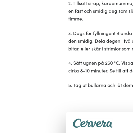
2. Tillsätt sirap, kardemumma, 
en fast och smidig deg som sl
timme.
3. Dags för fyllningen! Blan
den smidig. Dela degen i två d
bitar, eller skär i strimlor som
4. Sätt ugnen på 250 °C. Vispa
cirka 8-10 minuter. Se till att 
5. Tag ut bullarna och låt dem