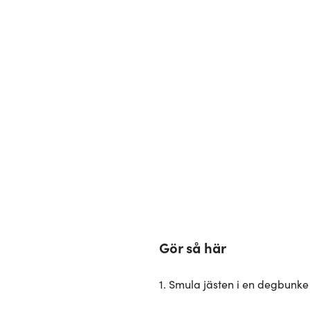
Gör så här
1. Smula jästen i en degbunke oc