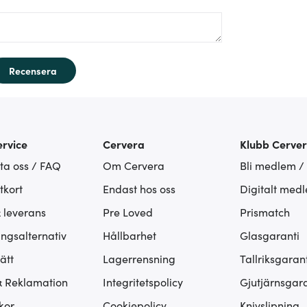
Recensera
rvice
Cervera
Klubb Cerve
ta oss / FAQ
Om Cervera
Bli medlem /
tkort
Endast hos oss
Digitalt med
& leverans
Pre Loved
Prismatch
ingsalternativ
Hållbarhet
Glasgaranti
ätt
Lagerrensning
Tallriksgarant
& Reklamation
Integritetspolicy
Gjutjärnsgara
kor
Cookiepolicy
Knivslipning