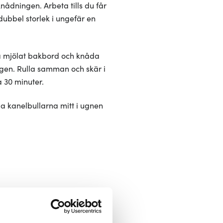
knådningen. Arbeta tills du får
dubbel storlek i ungefär en
på mjölat bakbord och knåda
ingen. Rulla samman och skär i
a 30 minuter.
da kanelbullarna mitt i ugnen