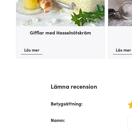
Gifflar med Hasselnötskräm
Läs mer
Läs mer
Lämna recension
Betygsättning
:
1 star
/f
Namn
:
/f