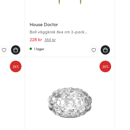
House Doctor
Ball väggkrok 8x4 cm 2-pack
mässing/aqua
228 kr
350 kr
I lager
25%
25%