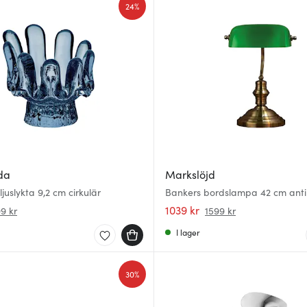
24%
da
Markslöjd
juslykta 9,2 cm cirkulär
Bankers bordslampa 42 cm anti
1039 kr
9 kr
1599 kr
I lager
30%