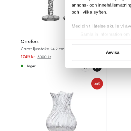
annons- och innehållsmätning
och i vilka syften.
Med din tillåtelse skulle vi äve
Samla in information om 
Orrefors
Kosta Bo
Identifiera din enhet gen
Carat ljusstake 24,2 cm 2-pack guld
Limelight 
Ta reda på mer om hur dina pe
Avvisa
1749 kr
584 kr
3000 kr
89
eller dra tillbaka ditt samtyc
I lager
I lager
Vi använder cookies för att 
att vi kan analysera vår tra
30%
av.