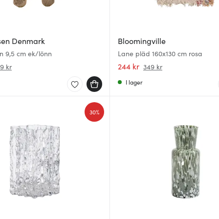
sen Denmark
Bloomingville
örn 9,5 cm ek/lönn
Lane pläd 160x130 cm rosa
244 kr
9 kr
349 kr
I lager
30%