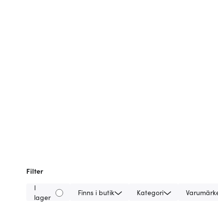
Filter
I
Finns i butik
Kategori
Varumärk
lager