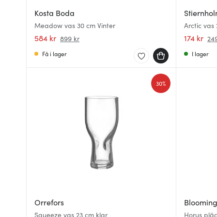
Kosta Boda
Stiernho
Meadow vas 30 cm Vinter
Arctic vas
584 kr
174 kr
899 kr
249
Få i lager
I lager
30%
Orrefors
Bloomingv
Squeeze vas 23 cm klar
Horus plä