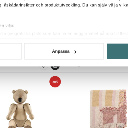
, åskådarinsikter och produktutveckling. Du kan själv välja vilk
n vilja:
din geografiska plats som kan ha en noggrannhet på upp till fler
da
Kay Bojesen Denmark
om att aktivt skanna den för specifika kännetecken (fingeravtryc
Tulpanvas 19,5 cm Äppelgrön
Lovebirds 9,5x9x5 cm ljusgrön/r
rsonliga uppgifter behandlas och ställ in dina preferenser i
deta
Anpassa
839 kr
9 kr
1199 kr
ke när som helst från cookie-förklaringen.
I lager
innehållet och annonserna ska anpassas efter det som vi tror att
fik och göra hemsidan ännu bättre. Du bestämmer själv vilka cook
30%