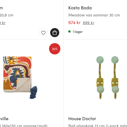
lm
Kosta Boda
 20,8 cm
Meadow vas sommar 30 cm
674 kr
 kr
899 kr
I lager
30%
ille
House Doctor
d 160x130 cm orange/multi
Ball väggkrok 13 cm 2-pack mä