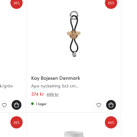
35%
25%
Kay Bojesen Denmark
k/grön
Apa nyckelring 5x3 cm
silver/svart/teak/limba
374 kr
499 kr
I lager
25%
40%