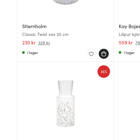
Stiernholm
Kay Boje
Classic Twist vas 20 cm
Liliput bj
230 kr
559 kr
329 kr
79
I lager
I lager
35%