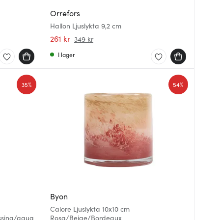
Orrefors
Hallon Ljuslykta 9,2 cm
261 kr
349 kr
I lager
35%
54%
Byon
Calore Ljuslykta 10x10 cm
ssing/aqua
Rosa/Beige/Bordeaux