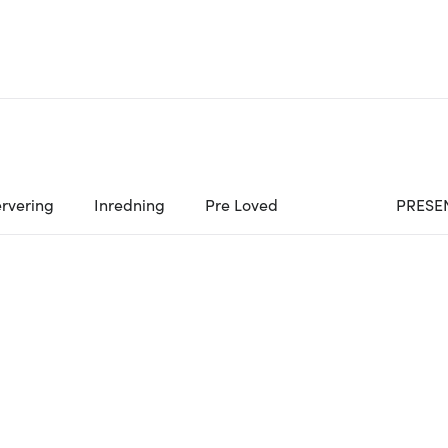
rvering
Inredning
Pre Loved
PRESE