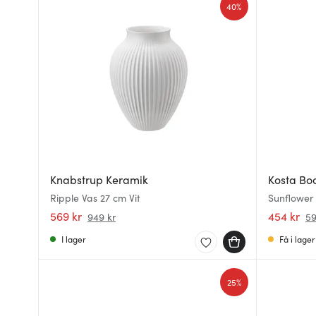
40%
Knabstrup Keramik
Kosta Bo
Ripple Vas 27 cm Vit
Sunflower l
569 kr
454 kr
949 kr
59
I lager
Få i lager
25%