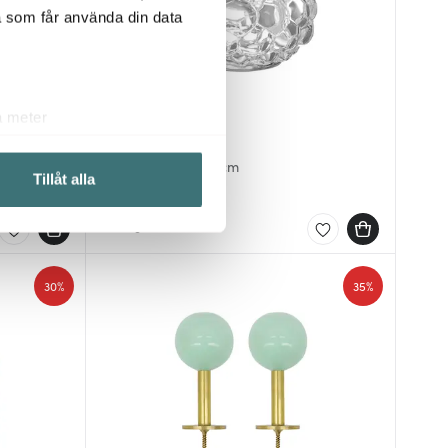
a som får använda din data
a meter
Orrefors
k)
osa
Hallon Ljuslykta 11 cm
ljsektionen
. Du kan ändra
Tillåt alla
336 kr
449 kr
I lager
 du tycker om. Det gör också
ies som du vill dela med dig
30%
35%