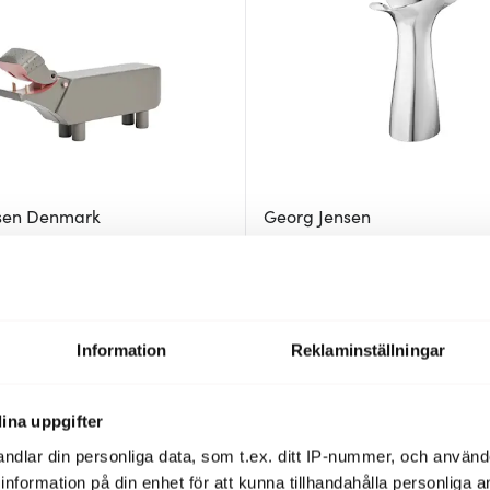
sen Denmark
Georg Jensen
odhäst 6 cm grå
Bloom Botanica Vas 22 cm Stål
824 kr
9 kr
1099 kr
I lager
Information
Reklaminställningar
35%
ina uppgifter
ndlar din personliga data, som t.ex. ditt IP-nummer, och använ
ill information på din enhet för att kunna tillhandahålla personliga