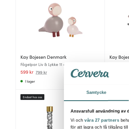
Kay Bojesen Denmark
Kay Boje
Fågelpar Liv & Lykke 11 cm ljus rosa
Liliput fl
599 kr
559 kr
799 kr
79
I lager
I lager
Samtycke
Endast hos oss
42%
Ansvarsfull användning av d
Vi och
våra 27 partners
beha
för att lagra och få tillgång t