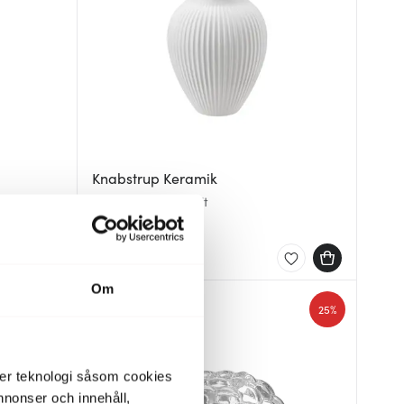
Knabstrup Keramik
Ripple Vas 20 cm Vit
389 kr
649 kr
I lager
Om
30%
25%
der teknologi såsom cookies
 annonser och innehåll,