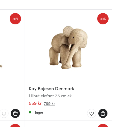
30%
30%
Kay Bojesen Denmark
Liliput elefant 7,5 cm ek
559 kr
799 kr
I lager