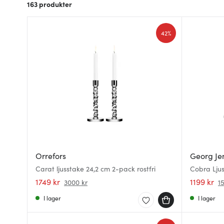
163
produkter
42%
Orrefors
Georg Je
Carat ljusstake 24,2 cm 2-pack rostfri
Cobra Ljus
1749 kr
1199 kr
3000 kr
1
I lager
I lager