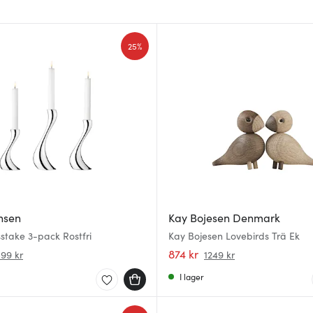
25%
nsen
Kay Bojesen Denmark
stake 3-pack Rostfri
Kay Bojesen Lovebirds Trä Ek
874 kr
599 kr
1249 kr
I lager