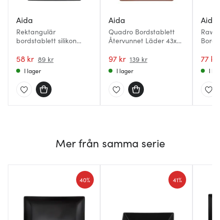
Aida
Aida
Aida
Rektangulär
Quadro Bordstablett
Raw B
bordstablett silikon
Återvunnet Läder 43x35
Bords
42x33 cm Black
cm Brun
Svart
58 kr
97 kr
77 kr
89 kr
139 kr
I lager
I lager
I la
Mer från samma serie
40%
41%