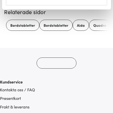
helst från cookie-förklaringen.
Relaterade sidor
Vi använder cookies för att innehållet och annonserna
ska anpassas efter det som vi tror att du tycker om. Det
Bordstabletter
Bordstabletter
Aida
Quadro
gör också att vi kan analysera vår trafik och göra
hemsidan ännu bättre. Du bestämmer själv vilka cookies
som du vill dela med dig av.
Kundservice
Kontakta oss / FAQ
Presentkort
Frakt & leverans