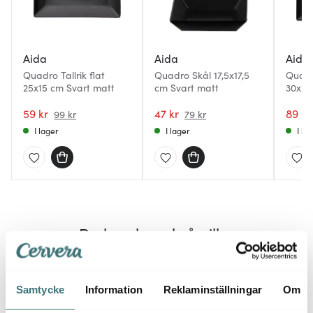
Aida
Aida
Aida
Quadro Tallrik flat
Quadro Skål 17,5x17,5
Quadro
25x15 cm Svart matt
cm Svart matt
30x20
59 kr
47 kr
89 kr
99 kr
79 kr
I lager
I lager
I la
Du kanske också gillar
Lagerr
40%
30%
Samtycke
Information
Reklaminställningar
Om