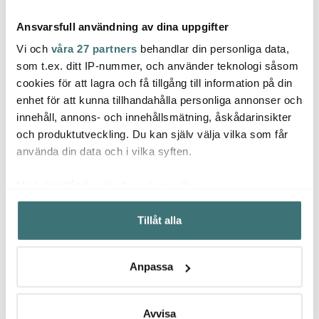
Ansvarsfull användning av dina uppgifter
Vi och
våra 27 partners
behandlar din personliga data,
som t.ex. ditt IP-nummer, och använder teknologi såsom
cookies för att lagra och få tillgång till information på din
Aida
enhet för att kunna tillhandahålla personliga annonser och
Anders Petter
Brusl
Raw Serveringsset 5
innehåll, annons- och innehållsmätning, åskådarinsikter
delar Svart
Classic
Skärp
Stekpanneskydd 3-
och produktutveckling. Du kan själv välja vilka som får
329 kr
pack grå
55 kr
430 k
549 kr
79 kr
använda din data och i vilka syften.
I lager
I lager
I la
Med din tillåtelse skulle vi även vilja:
Samla in information om din geografiska plats som
Tillåt alla
kan ha en noggrannhet på upp till flera meter
Identifiera din enhet genom att aktivt skanna den för
specifika kännetecken (fingeravtryck)
Låt dig inspireras av våra kunder
Anpassa
Ta reda på mer om hur dina personliga uppgifter
behandlas och ställ in dina preferenser i
detaljsektionen
.
Du kan ändra eller dra tillbaka ditt samtycke när som
Avvisa