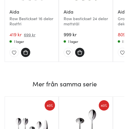
Aida
Aida
Aida
Raw Bestickset 16 delar
Raw bestickset 24 delar
Groov
Rostfri
mattstål
delar 
419 kr
999 kr
809 k
699 kr
I lager
I lager
I la
Mer från samma serie
40%
40%