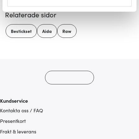
helst från cookie-förklaringen.
Relaterade sidor
Vi använder cookies för att innehållet och annonserna
ska anpassas efter det som vi tror att du tycker om. Det
Bestickset
Aida
Raw
gör också att vi kan analysera vår trafik och göra
hemsidan ännu bättre. Du bestämmer själv vilka cookies
som du vill dela med dig av.
Kundservice
Kontakta oss / FAQ
Presentkort
Frakt & leverans