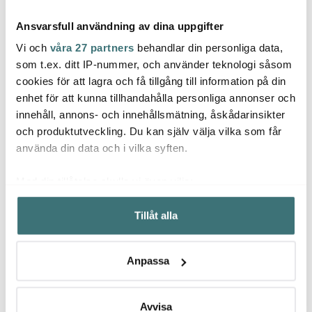
Ansvarsfull användning av dina uppgifter
Vi och
våra 27 partners
behandlar din personliga data,
som t.ex. ditt IP-nummer, och använder teknologi såsom
cookies för att lagra och få tillgång till information på din
Aida
Aida
Aida
enhet för att kunna tillhandahålla personliga annonser och
RAW Organic tallrik
Groovy tårtspade 22,8
Raw S
innehåll, annons- och innehållsmätning, åskådarinsikter
24x21 cm sandy beige
cm polerad
delar
och produktutveckling. Du kan själv välja vilka som får
249 kr
35 kr
95 kr
59 kr
använda din data och i vilka syften.
I lager
I lager
I la
Med din tillåtelse skulle vi även vilja:
Samla in information om din geografiska plats som
Tillåt alla
kan ha en noggrannhet på upp till flera meter
Identifiera din enhet genom att aktivt skanna den för
specifika kännetecken (fingeravtryck)
Låt dig inspireras av våra kunder
Anpassa
Ta reda på mer om hur dina personliga uppgifter
behandlas och ställ in dina preferenser i
detaljsektionen
.
Du kan ändra eller dra tillbaka ditt samtycke när som
Avvisa