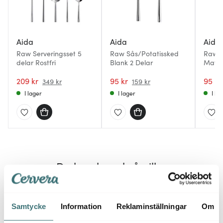
Aida
Aida
Aida
Raw Serveringsset 5
Raw Sås/Potatissked
Raw S
delar Rostfri
Blank 2 Delar
Matts
209 kr
95 kr
95 kr
349 kr
159 kr
I lager
I lager
I la
Du kanske också gillar
41%
Samtycke
Information
Reklaminställningar
Om