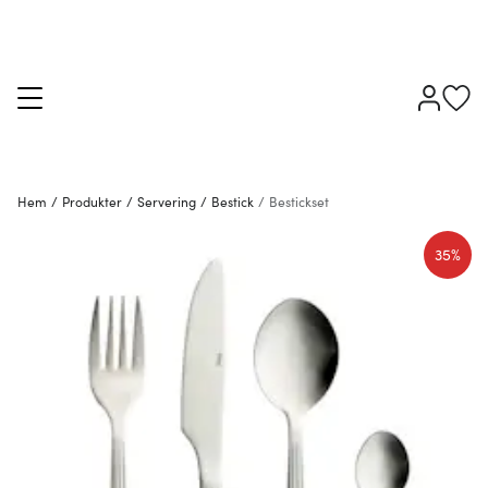
Hem
/
Produkter
/
Servering
/
Bestick
/
Bestickset
35%