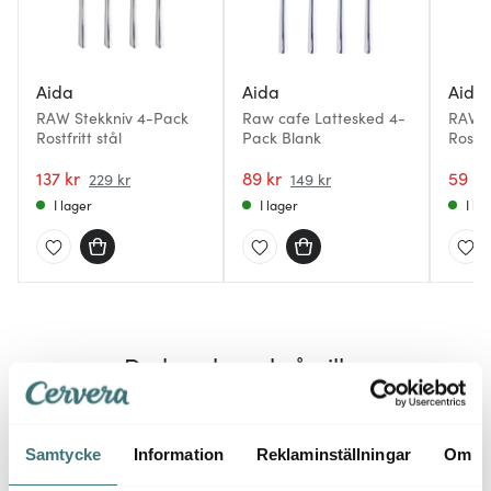
Aida
Aida
Aida
RAW Stekkniv 4-Pack
Raw cafe Lattesked 4-
RAW 
Rostfritt stål
Pack Blank
Rostfri
stål
137 kr
89 kr
59 kr
229 kr
149 kr
I lager
I lager
I la
Du kanske också gillar
40%
45%
Samtycke
Information
Reklaminställningar
Om