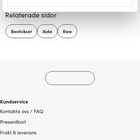
helst från cookie-förklaringen.
Relaterade sidor
Vi använder cookies för att innehållet och annonserna
ska anpassas efter det som vi tror att du tycker om. Det
Bestickset
Aida
Raw
gör också att vi kan analysera vår trafik och göra
hemsidan ännu bättre. Du bestämmer själv vilka cookies
som du vill dela med dig av.
Kundservice
Kontakta oss / FAQ
Presentkort
Frakt & leverans