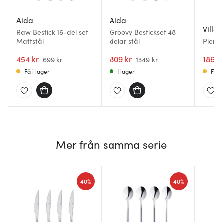
Aida
Aida
Ville
Raw Bestick 16-del set
Groovy Bestickset 48
Mattstål
delar stål
Piemo
delar
454 kr
809 kr
186 k
699 kr
1349 kr
Få i lager
I lager
Få i
Mer från samma serie
40%
40%