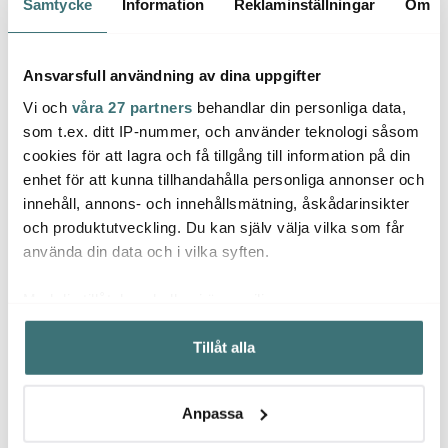
Samtycke
Information
Reklaminställningar
Om
Ansvarsfull användning av dina uppgifter
Vi och
våra 27 partners
behandlar din personliga data,
som t.ex. ditt IP-nummer, och använder teknologi såsom
cookies för att lagra och få tillgång till information på din
enhet för att kunna tillhandahålla personliga annonser och
innehåll, annons- och innehållsmätning, åskådarinsikter
Rörstrand
Rörstrand
Rörs
och produktutveckling. Du kan själv välja vilka som får
Ostindia Floris Grön
Ostindia Floris Grön
Ostind
använda din data och i vilka syften.
djup tallrik 22 cm
tallrik 20 cm
Assiet
405 kr
315 kr
255 k
Med din tillåtelse skulle vi även vilja:
I lager
I lager
Få i
Samla in information om din geografiska plats som
Tillåt alla
kan ha en noggrannhet på upp till flera meter
Identifiera din enhet genom att aktivt skanna den för
specifika kännetecken (fingeravtryck)
Anpassa
Ta reda på mer om hur dina personliga uppgifter