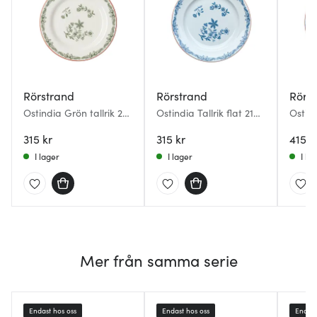
Rörstrand
Rörstrand
Rörs
Ostindia Grön tallrik 21
Ostindia Tallrik flat 21
Ostind
cm
cm blå
cm bl
315 kr
315 kr
415 k
I lager
I lager
I la
Mer från samma serie
Endast hos oss
Endast hos oss
Endast