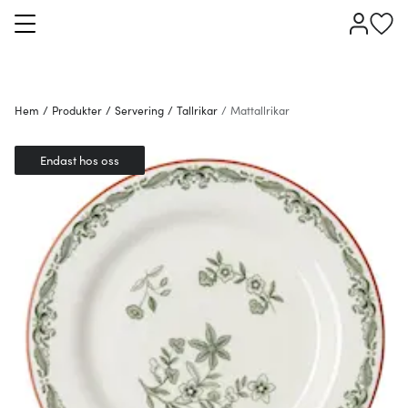
Hem
/
Produkter
/
Servering
/
Tallrikar
/
Mattallrikar
Endast hos oss