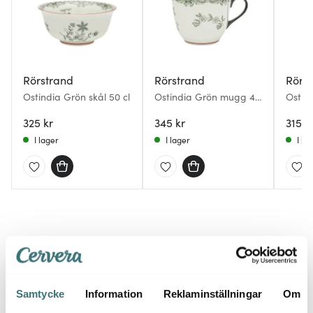
Rörstrand
Rörstrand
Rörs
Ostindia Grön skål 50 cl
Ostindia Grön mugg 40
Ostin
cl
grön
325 kr
345 kr
315 k
I lager
I lager
I la
Du kanske också gillar
Samtycke
Information
Reklaminställningar
Om