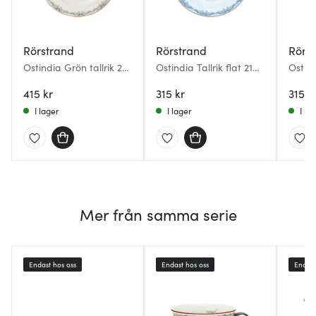
Rörstrand
Rörstrand
Rörs
Ostindia Grön tallrik 27
Ostindia Tallrik flat 21
Ostind
cm
cm blå
flat 2
415 kr
315 kr
315 k
I lager
I lager
I la
Mer från samma serie
Endast hos oss
Endast hos oss
Endast