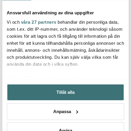
Ansvarsfull användning av dina uppgifter
Vi och
våra 27 partners
behandlar din personliga data,
som t.ex. ditt IP-nummer, och använder teknologi såsom
cookies för att lagra och få tillgång till information på din
enhet för att kunna tillhandahålla personliga annonser och
Rörstrand
Rörstrand
Ander
innehåll, annons- och innehållsmätning, åskådarinsikter
Ostindia Floris Grön
Ostindia Floris Grön
Steel 
och produktutveckling. Du kan själv välja vilka som får
djup tallrik 22 cm
skål 30 cl
steks
405 kr
245 kr
119 kr
använda din data och i vilka syften.
I lager
I lager
I la
Med din tillåtelse skulle vi även vilja:
Samla in information om din geografiska plats som
Tillåt alla
kan ha en noggrannhet på upp till flera meter
Identifiera din enhet genom att aktivt skanna den för
specifika kännetecken (fingeravtryck)
Anpassa
Låt dig inspireras av våra kunder
Ta reda på mer om hur dina personliga uppgifter
behandlas och ställ in dina preferenser i
detaljsektionen
.
Du kan ändra eller dra tillbaka ditt samtycke när som
Avvisa