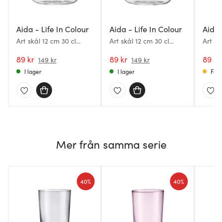
Aida - Life In Colour
Aida - Life In Colour
Aida 
Art skål 12 cm 30 cl
Art skål 12 cm 30 cl
Art sk
Mozzarella
Blueberry
Pistac
89 kr
89 kr
89 kr
149 kr
149 kr
I lager
I lager
Få i
Mer från samma serie
40%
40%