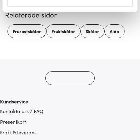
helst från cookie-förklaringen.
Relaterade sidor
Vi använder cookies för att innehållet och annonserna
ska anpassas efter det som vi tror att du tycker om. Det
Frukostskålar
Fruktskålar
Skålar
Aida
gör också att vi kan analysera vår trafik och göra
hemsidan ännu bättre. Du bestämmer själv vilka cookies
som du vill dela med dig av.
Kundservice
Kontakta oss / FAQ
Presentkort
Frakt & leverans