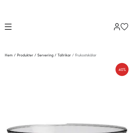
Hem
/
Produkter
/
Servering
/
Tallrikar
/
Frukostskålar
40%