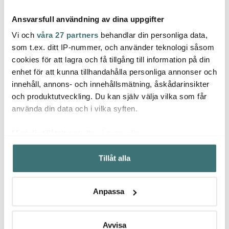
Ansvarsfull användning av dina uppgifter
Vi och
våra 27 partners
behandlar din personliga data,
som t.ex. ditt IP-nummer, och använder teknologi såsom
cookies för att lagra och få tillgång till information på din
Aida
Aida
Aida
enhet för att kunna tillhandahålla personliga annonser och
Harvey Cocktailglas 26
Skärbräda 40x26 cm
Raw B
innehåll, annons- och innehållsmätning, åskådarinsikter
cl 4-pack
akacia
Bords
Mörkb
och produktutveckling. Du kan själv välja vilka som får
249 kr
549 kr
77 kr
använda din data och i vilka syften.
I lager
I lager
I la
Med din tillåtelse skulle vi även vilja:
Samla in information om din geografiska plats som
Tillåt alla
kan ha en noggrannhet på upp till flera meter
Identifiera din enhet genom att aktivt skanna den för
specifika kännetecken (fingeravtryck)
Låt dig inspireras av våra kunder
Anpassa
Ta reda på mer om hur dina personliga uppgifter
behandlas och ställ in dina preferenser i
detaljsektionen
.
Du kan ändra eller dra tillbaka ditt samtycke när som
Avvisa