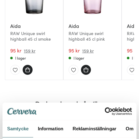
Aida
Aida
Aida
RAW Unique swirl
RAW Unique swirl
RAW U
highball 45 cl smoke
highball 45 cl pink
highba
blue
95 kr
95 kr
95 kr
159 kr
159 kr
I lager
I lager
I la
Du kanske också gillar
Samtycke
Information
Reklaminställningar
Om