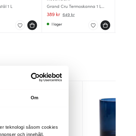
THERM-I
tål 1 L
Grand Cru Termoskanna 1 L
Termosk
L khaki
Svart
389 kr
449 kr
599 kr
649 kr
I lager
Få i la
I lager
Om
der teknologi såsom cookies
 annonser och innehåll,