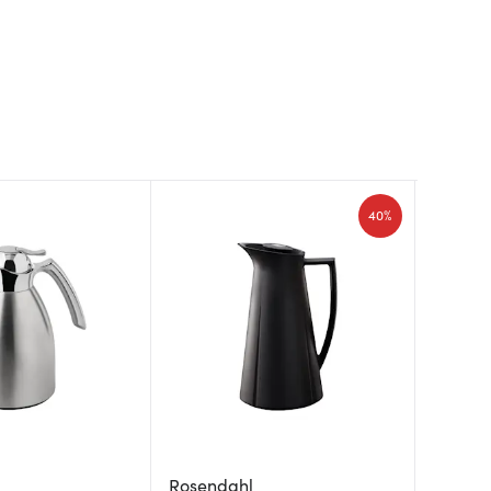
40%
Rig-tig
Rosendahl
Tiger