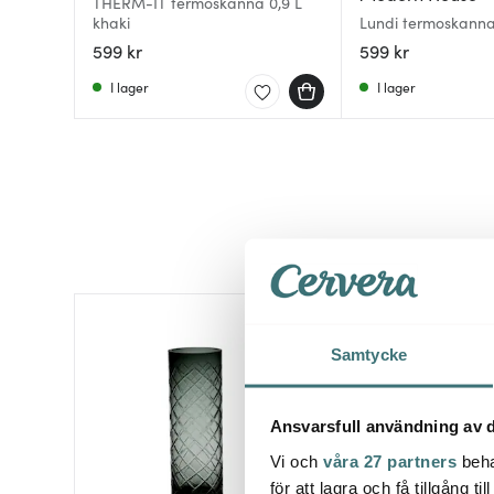
THERM-IT termoskanna 0,9 L
khaki
Lundi termoskanna
599 kr
599 kr
I lager
I lager
Samtycke
Ansvarsfull användning av d
Vi och
våra 27 partners
beha
för att lagra och få tillgång t