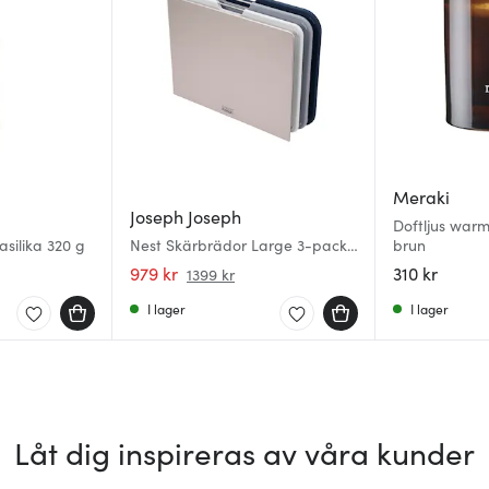
Meraki
Joseph Joseph
Doftljus war
silika 320 g
Nest Skärbrädor Large 3-pack
brun
Blå
979 kr
310 kr
1399 kr
I lager
I lager
Låt dig inspireras av våra kunder