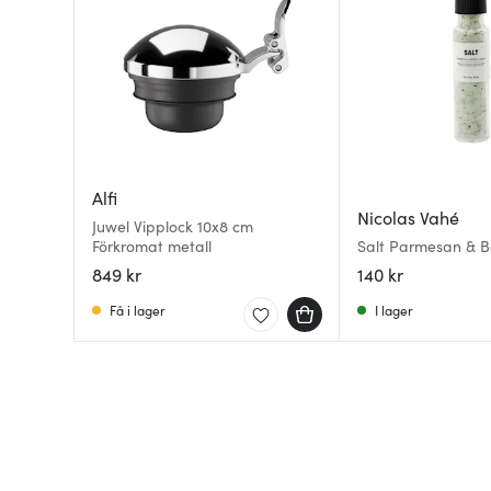
Alfi
Nicolas Vahé
Juwel Vipplock 10x8 cm
Förkromat metall
Salt Parmesan & Ba
849 kr
140 kr
Få i lager
I lager