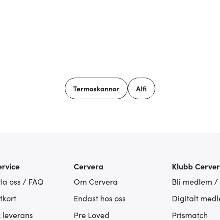
Termoskannor
Alfi
rvice
Cervera
Klubb Cerve
ta oss / FAQ
Om Cervera
Bli medlem /
tkort
Endast hos oss
Digitalt med
& leverans
Pre Loved
Prismatch