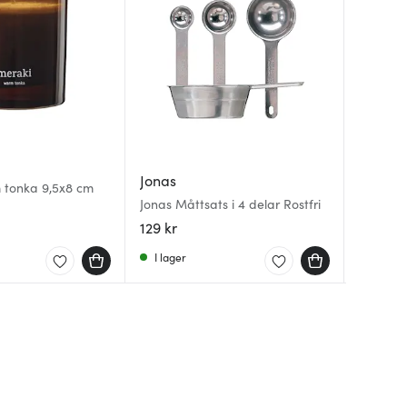
Alfi
Jonas
Moder
m tonka 9,5x8 cm
Juwel V
Jonas Måttsats i 4 delar Rostfri
Basis P
Förkrom
129 kr
799 kr
849 kr
I lager
I lager
Få i la