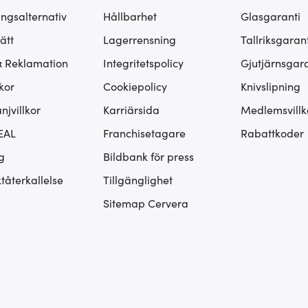
ingsalternativ
Hållbarhet
Glasgaranti
ätt
Lagerrensning
Tallriksgarant
& Reklamation
Integritetspolicy
Gjutjärnsgara
kor
Cookiepolicy
Knivslipning
jvillkor
Karriärsida
Medlemsvillk
EAL
Franchisetagare
Rabattkoder
g
Bildbank för press
tåterkallelse
Tillgänglighet
Sitemap Cervera