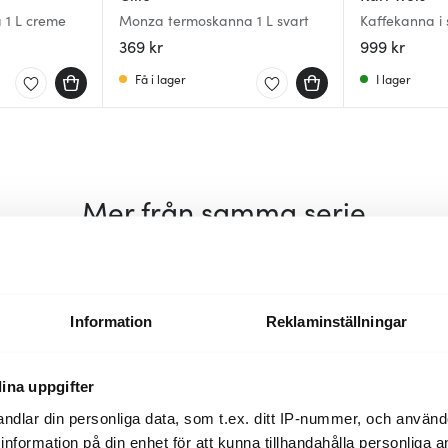
 1 L creme
Monza termoskanna 1 L svart
Kaffekanna i s
369 kr
999 kr
Få i lager
I lager
Mer från samma serie
Information
Reklaminställningar
ina uppgifter
ndlar din personliga data, som t.ex. ditt IP-nummer, och använ
ill information på din enhet för att kunna tillhandahålla personliga