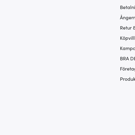
Betaln
Ångerr
Retur 
Köpvill
Kampan
BRA D
Företa
Produk