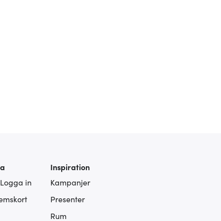
ra
Inspiration
 Logga in
Kampanjer
lemskort
Presenter
Rum