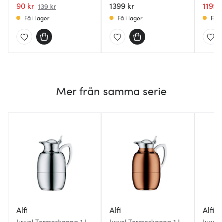
90 kr
1399 kr
1199 
139 kr
Få i lager
Få i lager
Få i
Mer från samma serie
Alfi
Alfi
Alfi
Juwel Termoskanna 1 L
Juwel Termoskanna 1 L
Juwel