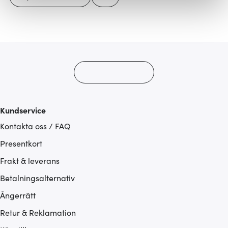
Vi använder cookies för att innehållet och annonserna
ska anpassas efter det som vi tror att du tycker om. Det
gör också att vi kan analysera vår trafik och göra
hemsidan ännu bättre. Du bestämmer själv vilka cookies
som du vill dela med dig av.
Kundservice
Kontakta oss / FAQ
Presentkort
Frakt & leverans
Betalningsalternativ
Ångerrätt
Retur & Reklamation