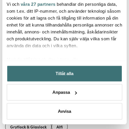
Vi och
våra 27 partners
behandlar din personliga data,
Alfi
Alfi
Alfi
som t.ex. ditt IP-nummer, och använder teknologi såsom
Gusto Termoskanna 0,6
Kulan termos 0,94 L
Kulan
L Matt stål
Forstad mörkgrön
0,94 
cookies för att lagra och få tillgång till information på din
enhet för att kunna tillhandahålla personliga annonser och
1699 kr
549 kr
549 k
innehåll, annons- och innehållsmätning, åskådarinsikter
Få i lager
Få i lager
I la
och produktutveckling. Du kan själv välja vilka som får
använda din data och i vilka syften.
Med din tillåtelse skulle vi även vilja:
Samla in information om din geografiska plats som
Tillåt alla
kan ha en noggrannhet på upp till flera meter
Låt dig inspireras av våra kunder
Identifiera din enhet genom att aktivt skanna den för
specifika kännetecken (fingeravtryck)
Anpassa
Ta reda på mer om hur dina personliga uppgifter
behandlas och ställ in dina preferenser i
detaljsektionen
.
Relaterade sidor
Du kan ändra eller dra tillbaka ditt samtycke när som
Avvisa
helst från cookie-förklaringen.
Grytlock & Glaslock
Alfi