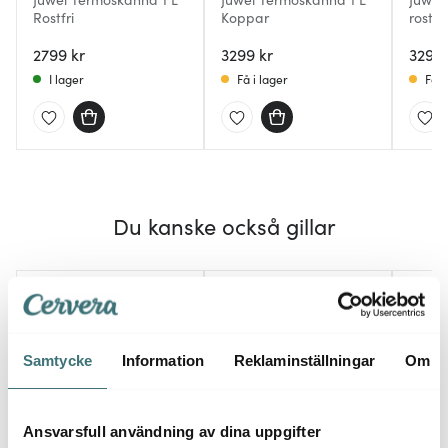
Rostfri
Koppar
rostfr
2799 kr
3299 kr
3299 
I lager
Få i lager
Få i
Du kanske också gillar
Samtycke
Information
Reklaminställningar
Om
Ansvarsfull användning av dina uppgifter