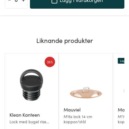
Liknande produkter
Lagerr
35%
Mauviel
Mauv
Klean Kanteen
M'6s lock 14 cm
M'150
Lock med bygel rise
koppar/stål
koppa
svart för Classic flaskor