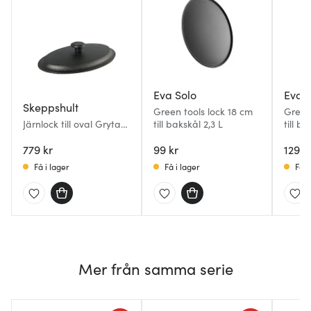
Eva Solo
Eva S
Skeppshult
Green tools lock 18 cm
Green
Järnlock till oval Gryta 4
till bakskål 2,3 L
till ba
L
779 kr
99 kr
129 k
Få i lager
Få i lager
Få i
Mer från samma serie