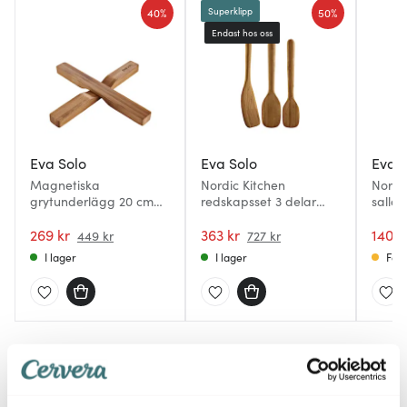
40%
50%
Superklipp
Endast hos oss
Eva Solo
Eva Solo
Eva S
Magnetiska
Nordic Kitchen
Nordi
grytunderlägg 20 cm
redskapsset 3 delar
salla
bambu
bambu
bamb
269 kr
363 kr
140 k
449 kr
727 kr
I lager
I lager
Få i
Du kanske också gillar