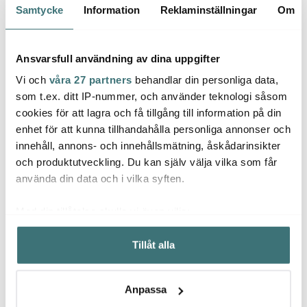
Samtycke
Information
Reklaminställningar
Om
35%
40%
Ansvarsfull användning av dina uppgifter
Vi och
våra 27 partners
behandlar din personliga data,
som t.ex. ditt IP-nummer, och använder teknologi såsom
cookies för att lagra och få tillgång till information på din
enhet för att kunna tillhandahålla personliga annonser och
innehåll, annons- och innehållsmätning, åskådarinsikter
Eva Solo
Eva S
och produktutveckling. Du kan själv välja vilka som får
Eva Solo
Kylskåpskaraff 1 L Dark
Liqui
använda din data och i vilka syften.
Grey
Dricksglas 25 cl 6-pack
Korksk
454 kr
239 kr
279 k
699 kr
399 kr
Med din tillåtelse skulle vi även vilja:
I lager
I lager
Få i
Samla in information om din geografiska plats som
Tillåt alla
kan ha en noggrannhet på upp till flera meter
Identifiera din enhet genom att aktivt skanna den för
specifika kännetecken (fingeravtryck)
Anpassa
Ta reda på mer om hur dina personliga uppgifter