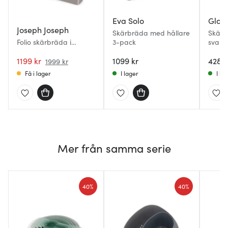
Eva Solo
Glob
Joseph Joseph
Skärbräda med hållare
Skärb
Folio skärbräda i
3-pack
svart
bambu 34x24 cm 3-
pack
1199 kr
1099 kr
428 k
1999 kr
Få i lager
I lager
I la
Mer från samma serie
40%
40%