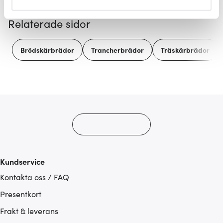
helst från cookie-förklaringen.
Relaterade sidor
Vi använder cookies för att innehållet och annonserna
ska anpassas efter det som vi tror att du tycker om. Det
Brödskärbrädor
Trancherbrädor
Träskärbrädor
gör också att vi kan analysera vår trafik och göra
hemsidan ännu bättre. Du bestämmer själv vilka cookies
som du vill dela med dig av.
Kundservice
Kontakta oss / FAQ
Presentkort
Frakt & leverans