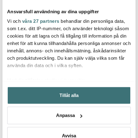
Ansvarsfull användning av dina uppgifter
Vi och
våra 27 partners
behandlar din personliga data,
som t.ex. ditt IP-nummer, och använder teknologi såsom
cookies för att lagra och få tillgång till information på din
Mingle
Jonas
enhet för att kunna tillhandahålla personliga annonser och
Ander
Kökstermometer digital
Jonas Måttsats i 4 delar
innehåll, annons- och innehållsmätning, åskådarinsikter
Svart
Rostfri
Classi
Stekp
och produktutveckling. Du kan själv välja vilka som får
209 kr
129 kr
pack 
55 kr
279 kr
använda din data och i vilka syften.
I lager
I lager
I la
Med din tillåtelse skulle vi även vilja:
Samla in information om din geografiska plats som
Tillåt alla
kan ha en noggrannhet på upp till flera meter
Identifiera din enhet genom att aktivt skanna den för
specifika kännetecken (fingeravtryck)
Låt dig inspireras av våra kunder
Anpassa
Ta reda på mer om hur dina personliga uppgifter
behandlas och ställ in dina preferenser i
detaljsektionen
.
Du kan ändra eller dra tillbaka ditt samtycke när som
Avvisa