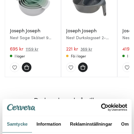
Joseph Joseph
Joseph Joseph
Jose
Nest Sage Skålset 9
Nest Durkslagsset 2-
Nest 
delar Sage
pack Svart
695 kr
221 kr
419 k
1159 kr
369 kr
I lager
Få i lager
I la
Du kanske också gillar
25%
Samtycke
Information
Reklaminställningar
Om