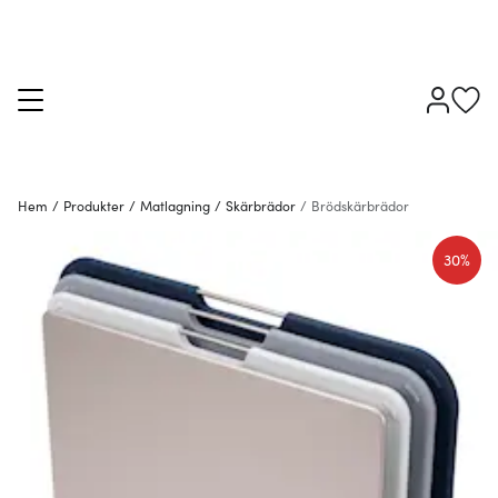
Hem
/
Produkter
/
Matlagning
/
Skärbrädor
/
Brödskärbrädor
30%