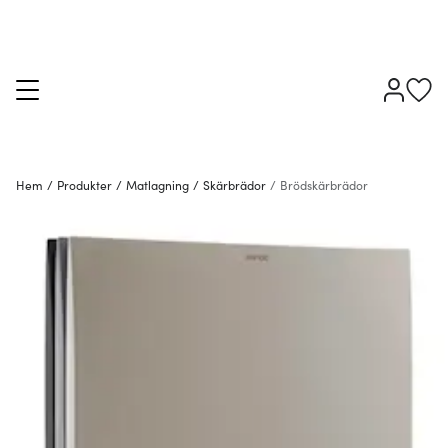
Hem
/
Produkter
/
Matlagning
/
Skärbrädor
/
Brödskärbrädor