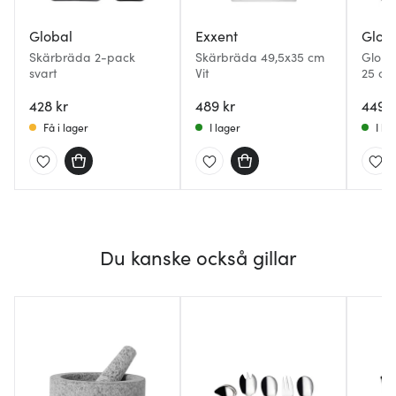
Global
Exxent
Glob
Skärbräda 2-pack
Skärbräda 49,5x35 cm
Globa
svart
Vit
25 cm
428 kr
489 kr
449 k
Få i lager
I lager
I la
Du kanske också gillar