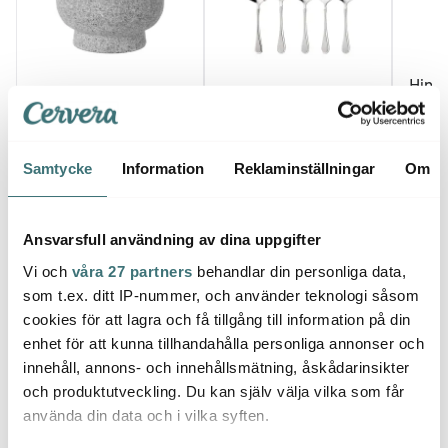
Hinz
Anders Petter
Hardanger Bestikk
Green
Classic mortel 16 cm
Carina
stor 1
granitgrå
Serveringsbestick 5
459 kr
delar
719 kr
349 k
Samtycke
Information
Reklaminställningar
Om
I lager
I lager
I la
Ansvarsfull användning av dina uppgifter
Vi och
våra 27 partners
behandlar din personliga data,
som t.ex. ditt IP-nummer, och använder teknologi såsom
cookies för att lagra och få tillgång till information på din
Låt dig inspireras av våra kunder
enhet för att kunna tillhandahålla personliga annonser och
innehåll, annons- och innehållsmätning, åskådarinsikter
och produktutveckling. Du kan själv välja vilka som får
använda din data och i vilka syften.