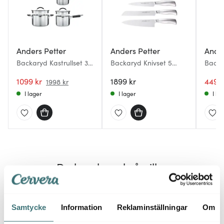
Anders Petter
Anders Petter
Ander
Backaryd Kastrullset 3
Backaryd Knivset 5
Backa
delar med glaslock
delar
Rostfr
1099 kr
1899 kr
449 k
1998 kr
I lager
I lager
I la
Du kanske också gillar
Lagerr
Samtycke
Information
Reklaminställningar
Om