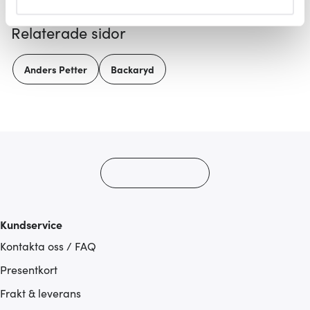
helst från cookie-förklaringen.
Relaterade sidor
Vi använder cookies för att innehållet och annonserna
ska anpassas efter det som vi tror att du tycker om. Det
Anders Petter
Backaryd
gör också att vi kan analysera vår trafik och göra
hemsidan ännu bättre. Du bestämmer själv vilka cookies
som du vill dela med dig av.
Kundservice
Kontakta oss / FAQ
Presentkort
Frakt & leverans