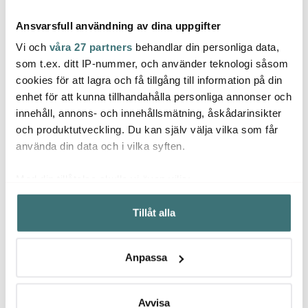
Ansvarsfull användning av dina uppgifter
Vi och
våra 27 partners
behandlar din personliga data,
som t.ex. ditt IP-nummer, och använder teknologi såsom
cookies för att lagra och få tillgång till information på din
enhet för att kunna tillhandahålla personliga annonser och
Anders Petter
Anders Petter
Ander
innehåll, annons- och innehållsmätning, åskådarinsikter
Stenfors Ånginsats till
Steel Essentials
Class
grytor och kastruller
ugnsform 27,5x21 cm
keram
och produktutveckling. Du kan själv välja vilka som får
379 kr
stål
399 kr
cm
599 k
använda din data och i vilka syften.
I lager
I lager
I la
Med din tillåtelse skulle vi även vilja:
Samla in information om din geografiska plats som
Tillåt alla
kan ha en noggrannhet på upp till flera meter
Identifiera din enhet genom att aktivt skanna den för
specifika kännetecken (fingeravtryck)
Låt dig inspireras av våra kunder
Anpassa
Ta reda på mer om hur dina personliga uppgifter
behandlas och ställ in dina preferenser i
detaljsektionen
.
Du kan ändra eller dra tillbaka ditt samtycke när som
Avvisa