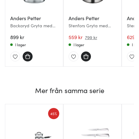
Anders Petter
Anders Petter
Ander
Backaryd Gryta med
Stenfors Gryta med
Stenf
glaslock 5 L
lock 3 L matt
lock 5
899 kr
559 kr
629 k
799 kr
I lager
I lager
I la
Mer från samma serie
45%