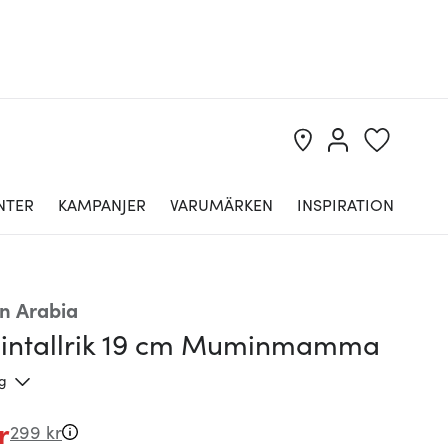
NTER
KAMPANJER
VARUMÄRKEN
INSPIRATION
n Arabia
ntallrik 19 cm Muminmamma
ng
r
299 kr