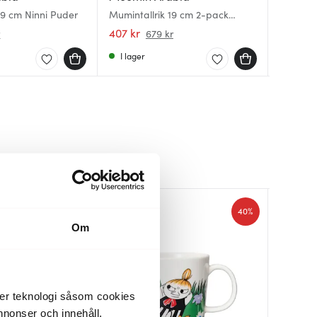
19 cm Ninni Puder
Mumintallrik 19 cm 2-pack
Muminta
Mumintal
Kontor & Vinternatt
Muminp
segling 
407 kr
179 kr
407 kr
r
679 kr
I lager
I lager
I lager
40%
40%
Om
der teknologi såsom cookies
 annonser och innehåll,