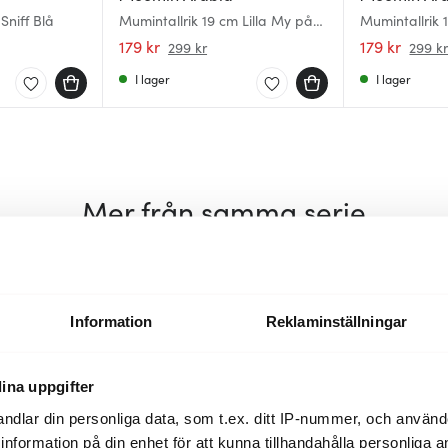
Sniff Blå
Mumintallrik 19 cm Lilla My på
Mumintallrik 
Ängen
179 kr
179 kr
299 kr
299 k
I lager
I lager
Mer från samma serie
40%
40%
Information
Reklaminställningar
ina uppgifter
ndlar din personliga data, som t.ex. ditt IP-nummer, och använ
ill information på din enhet för att kunna tillhandahålla personliga