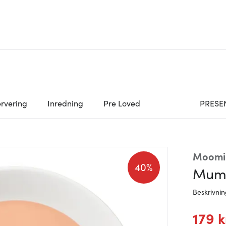
rvering
Inredning
Pre Loved
PRESE
Moomi
40%
Mumi
Beskrivni
179 k