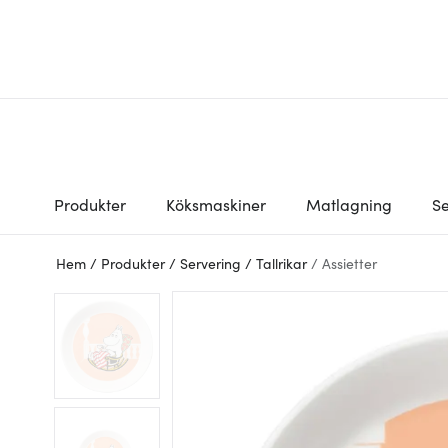
Produkter
Köksmaskiner
Matlagning
Se
Hem
/
Produkter
/
Servering
/
Tallrikar
/
Assietter