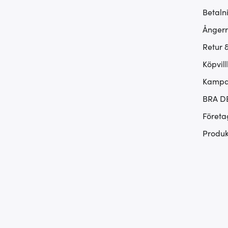
Betaln
Ångerr
Retur 
Köpvill
Kampan
BRA D
Företa
Produk