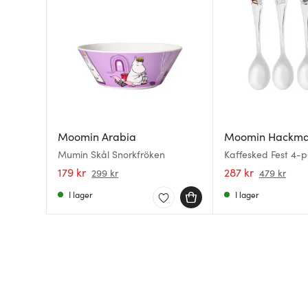
Moomin Arabia
Moomin Hackm
Mumin Skål Snorkfröken
Kaffesked Fest 4-p
179 kr
287 kr
299 kr
479 kr
I lager
I lager