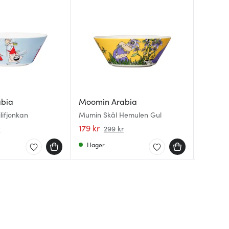
abia
Moomin Arabia
Moomin
Moomin
lifjonkan
Mumin Skål Hemulen Gul
Mumin b
Mumin S
Mumintr
179 kr
329 kr
179 kr
r
299 kr
I lager
I lager
I lager