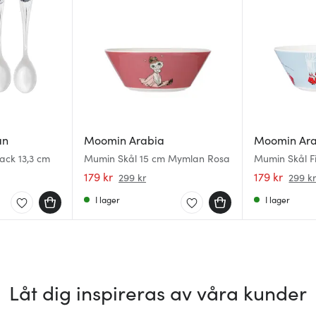
an
Moomin Arabia
Moomin Ar
ack 13,3 cm
Mumin Skål 15 cm Mymlan Rosa
Mumin Skål Fi
179 kr
179 kr
299 kr
299 k
I lager
I lager
Låt dig inspireras av våra kunder