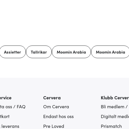
Assietter
Tallrikar
Moomin Arabia
Moomin Arabia
rvice
Cervera
Klubb Cerve
ta oss / FAQ
Om Cervera
Bli medlem /
tkort
Endast hos oss
Digitalt med
& leverans
Pre Loved
Prismatch