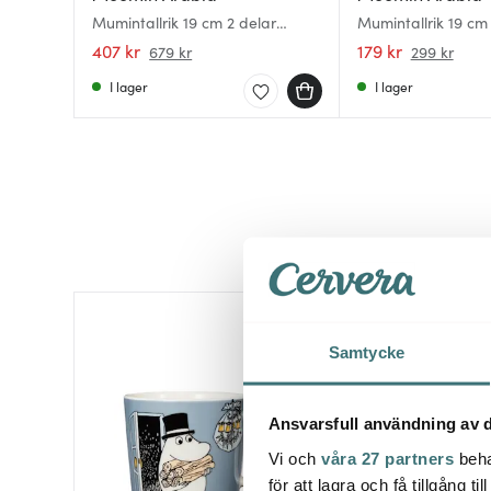
Mumintallrik 19 cm 2 delar
Mumintallrik 19 cm 
segling & vinterbrasa 2024
407 kr
179 kr
679 kr
299 kr
I lager
I lager
40%
Samtycke
Ansvarsfull användning av d
Vi och
våra 27 partners
beha
för att lagra och få tillgång t