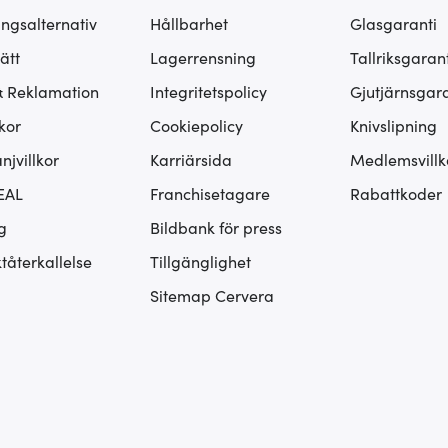
ingsalternativ
Hållbarhet
Glasgaranti
ätt
Lagerrensning
Tallriksgarant
& Reklamation
Integritetspolicy
Gjutjärnsgara
kor
Cookiepolicy
Knivslipning
jvillkor
Karriärsida
Medlemsvillk
EAL
Franchisetagare
Rabattkoder
g
Bildbank för press
tåterkallelse
Tillgänglighet
Sitemap Cervera