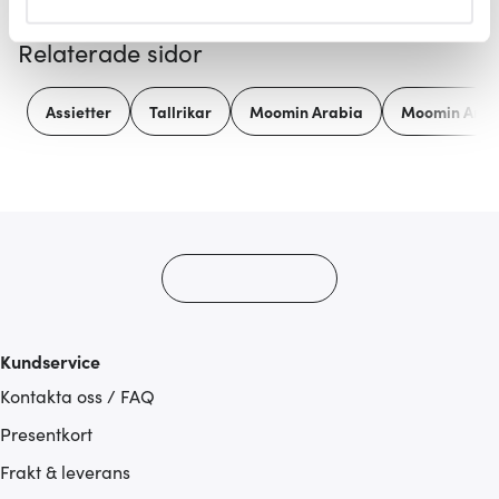
helst från cookie-förklaringen.
Relaterade sidor
Vi använder cookies för att innehållet och annonserna
ska anpassas efter det som vi tror att du tycker om. Det
Assietter
Tallrikar
Moomin Arabia
Moomin Arab
gör också att vi kan analysera vår trafik och göra
hemsidan ännu bättre. Du bestämmer själv vilka cookies
som du vill dela med dig av.
Kundservice
Kontakta oss / FAQ
Presentkort
Frakt & leverans