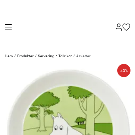
Hem
/
Produkter
/
Servering
/
Tallrikar
/
Assietter
40%