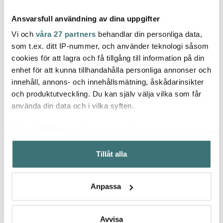
Ansvarsfull användning av dina uppgifter
Vi och
våra 27 partners
behandlar din personliga data,
som t.ex. ditt IP-nummer, och använder teknologi såsom
cookies för att lagra och få tillgång till information på din
enhet för att kunna tillhandahålla personliga annonser och
Moomin Arabia
Moomin Arabia
Moom
innehåll, annons- och innehållsmätning, åskådarinsikter
Muminmugg
Mumintallrik 19 cm
Mumin
Mumintrollet Gräsgrön
Förfadern Svart
Vänner
och produktutveckling. Du kan själv välja vilka som får
167 kr
179 kr
299 k
279 kr
299 kr
använda din data och i vilka syften.
I lager
I lager
I la
Med din tillåtelse skulle vi även vilja:
Samla in information om din geografiska plats som
Tillåt alla
kan ha en noggrannhet på upp till flera meter
Identifiera din enhet genom att aktivt skanna den för
specifika kännetecken (fingeravtryck)
Låt dig inspireras av våra kunder
Anpassa
Ta reda på mer om hur dina personliga uppgifter
behandlas och ställ in dina preferenser i
detaljsektionen
.
Du kan ändra eller dra tillbaka ditt samtycke när som
Avvisa