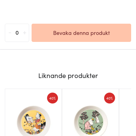
-
+
Bevaka denna produkt
Liknande produkter
40%
40%