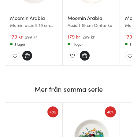
Moomin Arabia
Moomin Arabia
Moom
Mumin assiett 19 cm
Assiett 19 cm Omtanke
Mumin
Familjemys
Kärlek
179 kr
179 kr
179 k
299 kr
299 kr
I lager
I lager
I la
Mer från samma serie
40%
40%