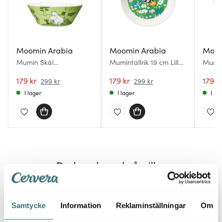
Moomin Arabia
Moomin Arabia
Moom
Mumin Skål
Mumintallrik 19 cm Lilla
Mumin
Mumintrollet
My på Ängen
Snusm
179 kr
179 kr
179 k
299 kr
299 kr
I lager
I lager
I la
Du kanske också gillar
40%
40%
Samtycke
Information
Reklaminställningar
Om