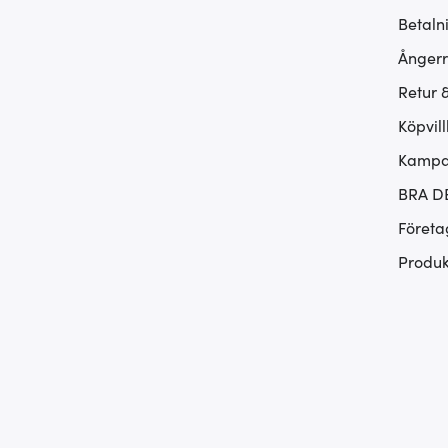
Betaln
Ångerr
Retur 
Köpvill
Kampan
BRA D
Företa
Produk