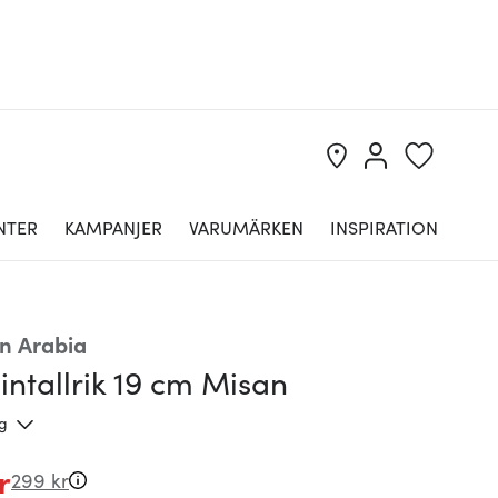
NTER
KAMPANJER
VARUMÄRKEN
INSPIRATION
n Arabia
ntallrik 19 cm Misan
ng
r
299 kr