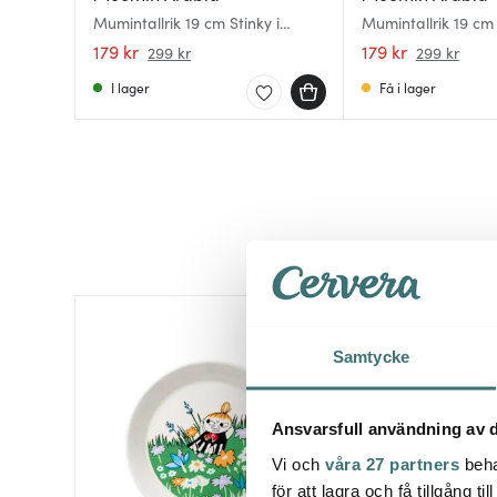
Mumintallrik 19 cm Stinky i
Mumintallrik 19 cm 
Farten
Ursprung
179 kr
179 kr
299 kr
299 kr
I lager
Få i lager
40%
Samtycke
Ansvarsfull användning av d
Vi och
våra 27 partners
beha
för att lagra och få tillgång t