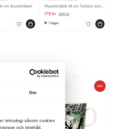
19 cm Snorkfröken
Mumintallrik 19 cm Tofslan och
Mumin a
Mumintal
Vifslan Röd Rubin
alltid 80
Farten
179 kr
299 kr
179 kr
r
299 kr
I lager
I lager
I lager
40%
40%
Om
der teknologi såsom cookies
 annonser och innehåll,