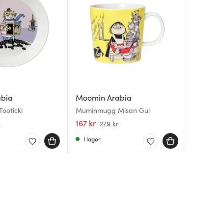
abia
Moomin Arabia
Moomin
Moomin
Tooticki
Muminmugg Misan Gul
Muminmu
Assiett 
167 kr
167 kr
179 kr
r
279 kr
I lager
I lager
I lager