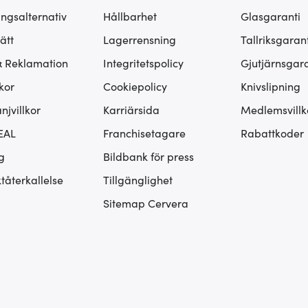
ingsalternativ
Hållbarhet
Glasgaranti
ätt
Lagerrensning
Tallriksgarant
& Reklamation
Integritetspolicy
Gjutjärnsgara
kor
Cookiepolicy
Knivslipning
jvillkor
Karriärsida
Medlemsvillk
EAL
Franchisetagare
Rabattkoder
g
Bildbank för press
tåterkallelse
Tillgänglighet
Sitemap Cervera