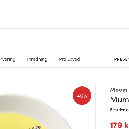
rvering
Inredning
Pre Loved
PRESE
Moomi
40%
Mumi
Beskrivni
179 k