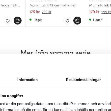
Trogen Sitt
Mumintallrik 19 cm Trollkarlen
Mumintallrik 
179 kr
179 kr
299 kr
299 k
I lager
I lager
Mer från samma serie
40%
40%
Information
Reklaminställningar
ina uppgifter
ndlar din personliga data, som t.ex. ditt IP-nummer, och använ
ill information på din enhet för att kunna tillhandahålla personliga