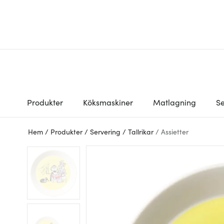
Produkter
Köksmaskiner
Matlagning
Se
Hem
/
Produkter
/
Servering
/
Tallrikar
/
Assietter