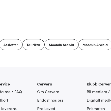
Assietter
Tallrikar
Moomin Arabia
Moomin Arabia
rvice
Cervera
Klubb Cerve
ta oss / FAQ
Om Cervera
Bli medlem /
tkort
Endast hos oss
Digitalt med
& leverans
Pre Loved
Prismatch