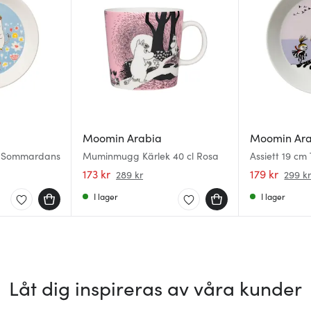
Moomin Arabia
Moomin Ar
cm Sommardans
Muminmugg Kärlek 40 cl Rosa
Assiett 19 cm 
173 kr
179 kr
289 kr
299 k
I lager
I lager
Låt dig inspireras av våra kunder