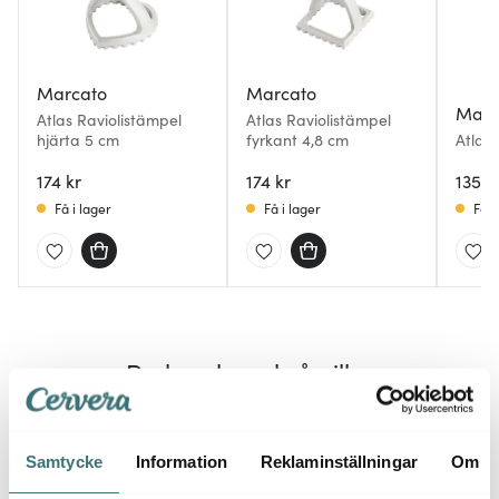
Marcato
Marcato
Marc
Atlas Raviolistämpel
Atlas Raviolistämpel
hjärta 5 cm
fyrkant 4,8 cm
Atlas
174 kr
174 kr
1359 
Få i lager
Få i lager
Få i
Du kanske också gillar
Samtycke
Information
Reklaminställningar
Om