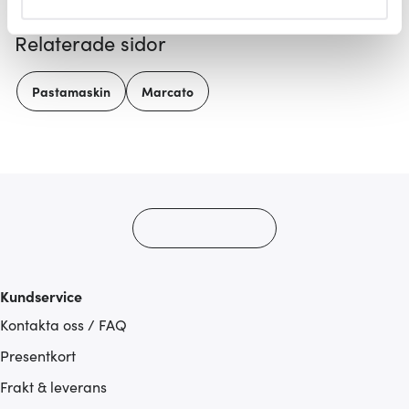
helst från cookie-förklaringen.
Relaterade sidor
Vi använder cookies för att innehållet och annonserna
ska anpassas efter det som vi tror att du tycker om. Det
Pastamaskin
Marcato
gör också att vi kan analysera vår trafik och göra
hemsidan ännu bättre. Du bestämmer själv vilka cookies
som du vill dela med dig av.
Kundservice
Kontakta oss / FAQ
Presentkort
Frakt & leverans