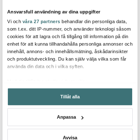
Ansvarsfull användning av dina uppgifter
Vi och
våra 27 partners
behandlar din personliga data,
som t.ex. ditt IP-nummer, och använder teknologi såsom
cookies för att lagra och få tillgång till information på din
Marcato
Marcato
Marc
enhet för att kunna tillhandahålla personliga annonser och
Atlas Ravioliform 24
Rektangulär
Tanda
innehåll, annons- och innehållsmätning, åskådarinsikter
fyrkant
pastaskärare tandad 6
rostfri
cm rostfritt stål/trä
och produktutveckling. Du kan själv välja vilka som får
689 kr
344 kr
274 k
använda din data och i vilka syften.
I lager
I lager
Få i
Med din tillåtelse skulle vi även vilja:
Samla in information om din geografiska plats som
Tillåt alla
kan ha en noggrannhet på upp till flera meter
Identifiera din enhet genom att aktivt skanna den för
specifika kännetecken (fingeravtryck)
Låt dig inspireras av våra kunder
Anpassa
Ta reda på mer om hur dina personliga uppgifter
behandlas och ställ in dina preferenser i
detaljsektionen
.
Du kan ändra eller dra tillbaka ditt samtycke när som
Avvisa