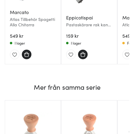
Marcato
Eppicotispai
Marc
Atlas Tillbehör Spagetti
Alla Chitarra
Pastaskärare rak kant
Atlas 
4x4 cm
549 kr
159 kr
549 k
I lager
I lager
Få i
Mer från samma serie