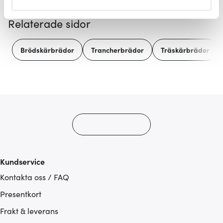
helst från cookie-förklaringen.
Relaterade sidor
Vi använder cookies för att innehållet och annonserna
ska anpassas efter det som vi tror att du tycker om. Det
Brödskärbrädor
Trancherbrädor
Träskärbrädor
gör också att vi kan analysera vår trafik och göra
hemsidan ännu bättre. Du bestämmer själv vilka cookies
som du vill dela med dig av.
Kundservice
Kontakta oss / FAQ
Presentkort
Frakt & leverans