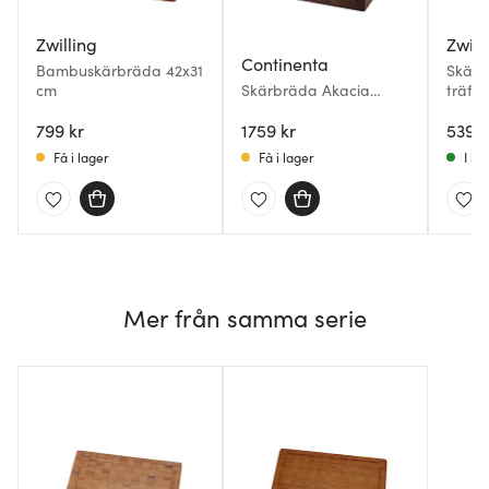
Zwilling
Zwill
Continenta
Bambuskärbräda 42x31
Skärb
cm
Skärbräda Akacia
träfib
39x30x6 cm
799 kr
1759 kr
539 k
Få i lager
Få i lager
I la
Mer från samma serie