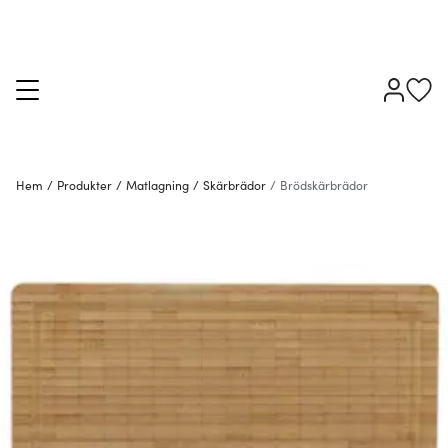
Hem
/
Produkter
/
Matlagning
/
Skärbrädor
/
Brödskärbrädor