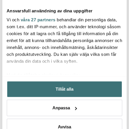
Ansvarsfull användning av dina uppgifter
Vi och
våra 27 partners
behandlar din personliga data,
som t.ex. ditt IP-nummer, och använder teknologi såsom
cookies för att lagra och få tillgång till information på din
Zwilling
Zwill
enhet för att kunna tillhandahålla personliga annonser och
Emile Henry
Sorrento Dricksglas 47
Gourm
innehåll, annons- och innehållsmätning, åskådarinsikter
cl 2-pack
Ugnsform rektangulär
cm
22 cm 0,7 L petrol
och produktutveckling. Du kan själv välja vilka som får
237 kr
439 kr
359 k
349 kr
använda din data och i vilka syften.
I lager
Få i lager
Få i
Med din tillåtelse skulle vi även vilja:
Samla in information om din geografiska plats som
Tillåt alla
kan ha en noggrannhet på upp till flera meter
Identifiera din enhet genom att aktivt skanna den för
specifika kännetecken (fingeravtryck)
Låt dig inspireras av våra kunder
Anpassa
Ta reda på mer om hur dina personliga uppgifter
behandlas och ställ in dina preferenser i
detaljsektionen
.
Du kan ändra eller dra tillbaka ditt samtycke när som
Avvisa