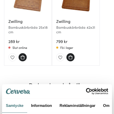
Zwilling
Zwilling
Bambuskärbräda 25x18
Bambuskärbräda 42x31
cm
cm
289 kr
799 kr
Slut online
Få i lager
Du kanske också gillar
32%
Samtycke
Information
Reklaminställningar
Om