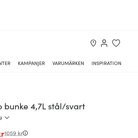
NTER
KAMPANJER
VARUMÄRKEN
INSPIRATION
o bunke 4,7L stål/svart
ng
kr
1059 kr