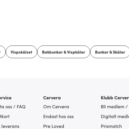
r
Vispskålset
Bakbunkar & Vispkålar
Bunkar & Skålar
rvice
Cervera
Klubb Cerve
ta oss / FAQ
Om Cervera
Bli medlem /
tkort
Endast hos oss
Digitalt med
& leverans
Pre Loved
Prismatch