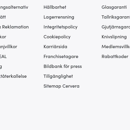
ingsalternativ
Hållbarhet
Glasgaranti
ätt
Lagerrensning
Tallriksgarant
& Reklamation
Integritetspolicy
Gjutjärnsgara
kor
Cookiepolicy
Knivslipning
jvillkor
Karriärsida
Medlemsvillk
EAL
Franchisetagare
Rabattkoder
g
Bildbank för press
tåterkallelse
Tillgänglighet
Sitemap Cervera