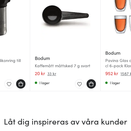
Bodum
Bodum
ikonring till
Pavina Glas
Kaffemått måttsked 7 g svart
cl 6-pack Kla
20 kr
952 kr
33 kr
1587 
I lager
I lager
Låt dig inspireras av våra kunder