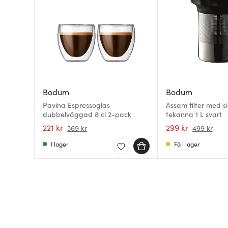
Bodum
Bodum
Pavina Espressoglas
Assam filter med sil
dubbelväggad 8 cl 2-pack
tekanna 1 L svart
221 kr
299 kr
369 kr
499 kr
I lager
Få i lager