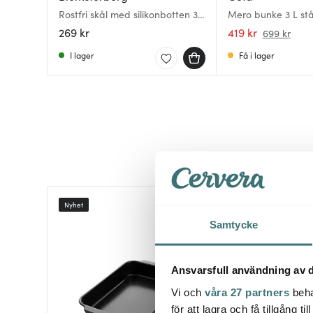
Rostfri skål med silikonbotten 3
Mero bunke 3 L stå
L latte
269 kr
419 kr
699 kr
I lager
Få i lager
Nyhet
Samtycke
Ansvarsfull användning av d
Vi och
våra 27 partners
beha
för att lagra och få tillgång t