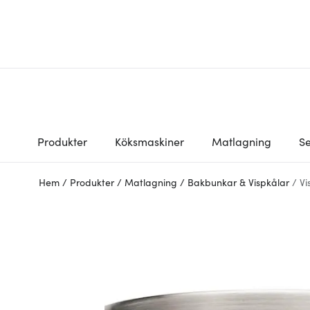
Produkter
Köksmaskiner
Matlagning
Se
Hem
/
Produkter
/
Matlagning
/
Bakbunkar & Vispkålar
/
Vi