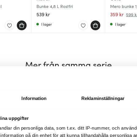
l
Bunke 4,8 L Rostfri
Mero bunke 1,
539 kr
359 kr
599 k
I lager
I lager
Mer från samma serie
Nyhet
Information
Reklaminställningar
ina uppgifter
ndlar din personliga data, som t.ex. ditt IP-nummer, och använ
ill information på din enhet för att kunna tillhandahålla personliga