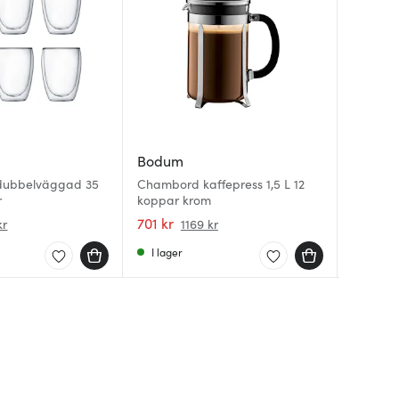
Bodum
Bodum
Bodum
 dubbelväggad 35
Chambord kaffepress 1,5 L 12
Chambor
Pavina 
r
koppar krom
35 cl Gu
dubbelv
701 kr
383 kr
221 kr
kr
1169 kr
I lager
Få i la
I lager