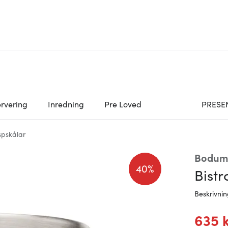
rvering
Inredning
Pre Loved
PRESE
spskålar
Bodum
40%
Bistr
Beskrivni
635 