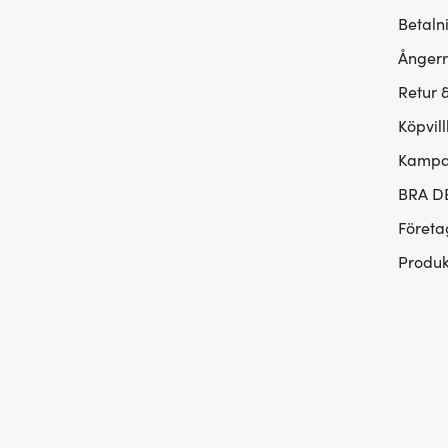
Betaln
Ångerr
Retur 
Köpvill
Kampan
BRA D
Företa
Produk