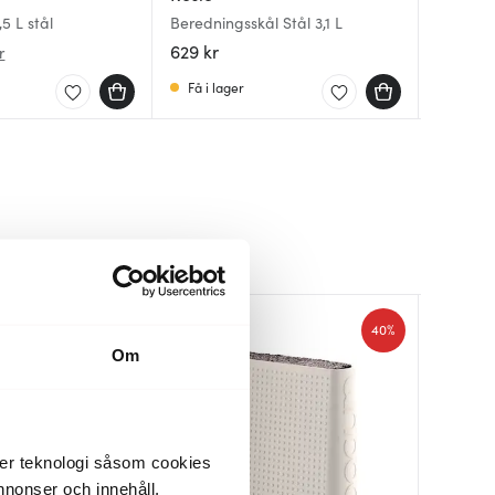
5 L stål
Beredningsskål Stål 3,1 L
KitchenA
Rostfri 
stål
3 L latte
629 kr
1346 kr
269 kr
r
Få i lager
Få i la
I lager
Nyhet
30%
40%
Om
der teknologi såsom cookies
 annonser och innehåll,