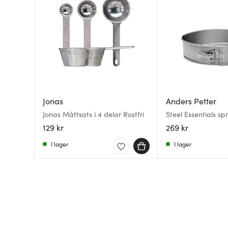
Jonas
Anders Petter
Jonas Måttsats i 4 delar Rostfri
Steel Essentials sp
cm rostfritt stål
129 kr
269 kr
I lager
I lager