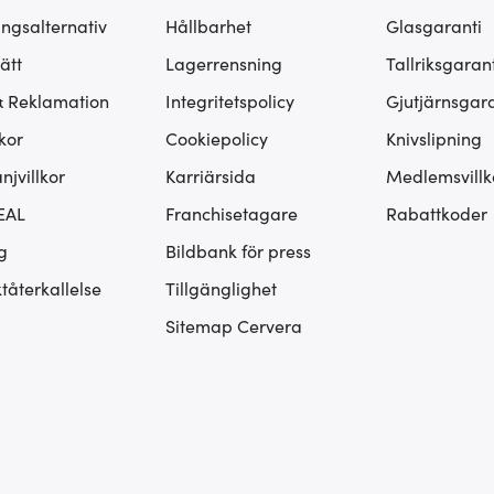
ingsalternativ
Hållbarhet
Glasgaranti
ätt
Lagerrensning
Tallriksgarant
& Reklamation
Integritetspolicy
Gjutjärnsgara
kor
Cookiepolicy
Knivslipning
jvillkor
Karriärsida
Medlemsvillk
EAL
Franchisetagare
Rabattkoder
g
Bildbank för press
tåterkallelse
Tillgänglighet
Sitemap Cervera