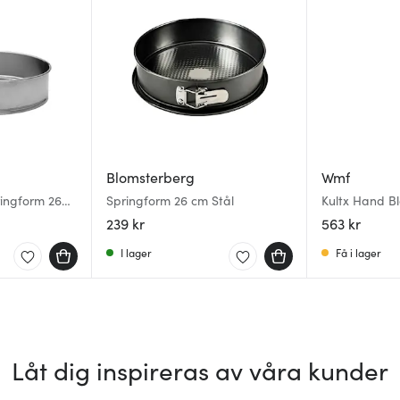
Blomsterberg
Wmf
ringform 26
Springform 26 cm Stål
Kultx Hand B
239 kr
563 kr
I lager
Få i lager
Låt dig inspireras av våra kunder