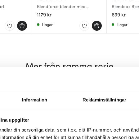
art
Blendforce blender med
Blendeo+ Ble
glaskanna 1,25 L rostfritt stål
svart
1179 kr
699 kr
I lager
I lager
Mer från samma serie
Information
Reklaminställningar
ina uppgifter
ndlar din personliga data, som t.ex. ditt IP-nummer, och använ
ill information på din enhet för att kunna tillhandahålla personliga