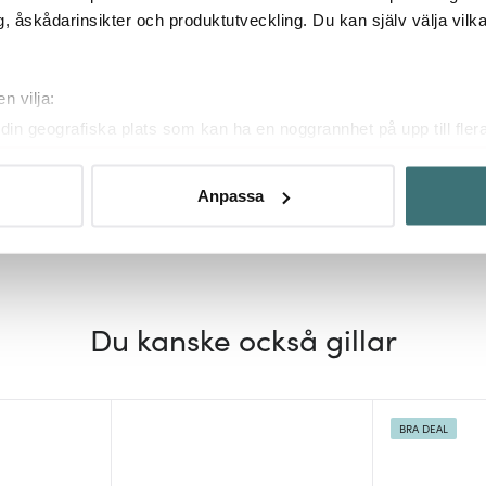
, åskådarinsikter och produktutveckling. Du kan själv välja vilk
n vilja:
din geografiska plats som kan ha en noggrannhet på upp till fler
om att aktivt skanna den för specifika kännetecken (fingeravtryc
rsonliga uppgifter behandlas och ställ in dina preferenser i
deta
Anpassa
ke när som helst från cookie-förklaringen.
innehållet och annonserna ska anpassas efter det som vi tror att
fik och göra hemsidan ännu bättre. Du bestämmer själv vilka cook
Du kanske också gillar
BRA DEAL