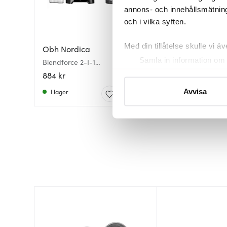
annons- och innehållsmätning
och i vilka syften.
Med din tillåtelse skulle vi äve
Obh Nordica
Samla in information om 
Blendforce 2-I-1
Juicer/Blender 1,25L
Identifiera din enhet gen
884 kr
Ta reda på mer om hur dina pe
I lager
Avvisa
eller dra tillbaka ditt samtyc
Vi använder cookies för att 
att vi kan analysera vår tra
av.