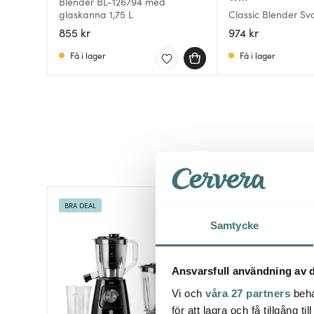
Blender BL-126794 med
glaskanna 1,75 L
Classic Blender Sv
855 kr
974 kr
Få i lager
Få i lager
BRA DEAL
Samtycke
Ansvarsfull användning av d
Vi och
våra 27 partners
beha
för att lagra och få tillgång t