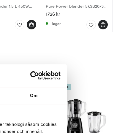
Blender
nder 1,5 L 450W
Pure Power blender 5KSB2073
Blender 
glaskan
2,0 L matt svart
1726 kr
599 kr
855 kr
I lager
I lager
Få i la
BRA DEAL
Om
der teknologi såsom cookies
 annonser och innehåll,