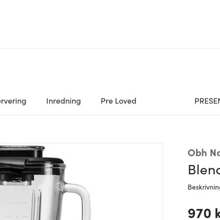
rvering
Inredning
Pre Loved
PRESE
Obh No
Blend
Beskrivni
970 