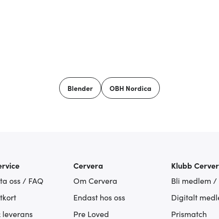
Blender
OBH Nordica
rvice
Cervera
Klubb Cerve
ta oss / FAQ
Om Cervera
Bli medlem /
tkort
Endast hos oss
Digitalt med
& leverans
Pre Loved
Prismatch