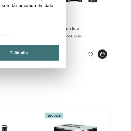
a som får använda din data
Obh Nordica
a meter
Blendforce 2-I-1
Juicer/Blender 1,25L
k)
884 kr
ljsektionen
. Du kan ändra
I lager
Tillåt alla
 du tycker om. Det gör också
ies som du vill dela med dig
BRA DEAL