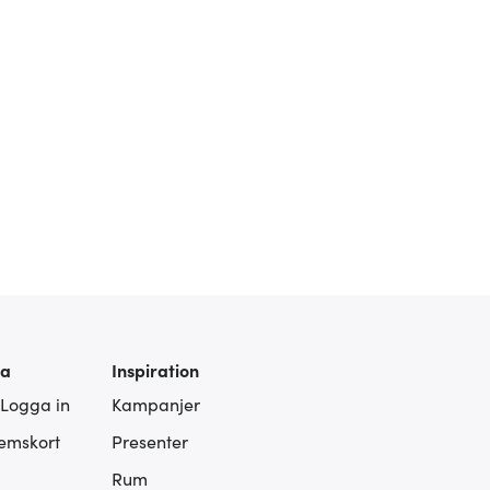
ra
Inspiration
 Logga in
Kampanjer
lemskort
Presenter
Rum