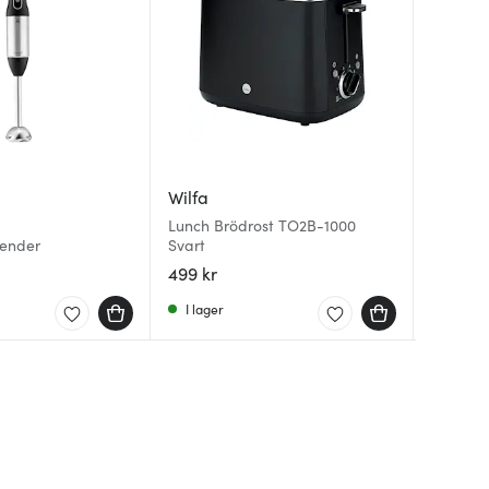
Wilfa
Jonas
Emerio
Lunch Brödrost TO2B-1000
Jonas Må
lender
Svart
Köksvåg
Rostfri
499 kr
129 kr
129 kr
I lager
I lager
I lager