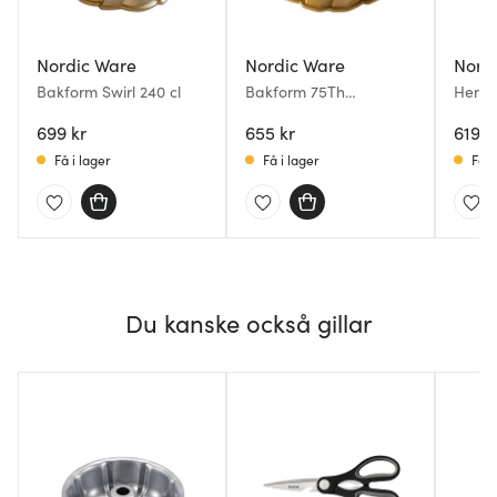
Nordic Ware
Nordic Ware
Nord
Bakform Swirl 240 cl
Bakform 75Th
Herit
Anniversary Braided
Guld
699 kr
280 cl
655 kr
619 k
Få i lager
Få i lager
Få i
Du kanske också gillar