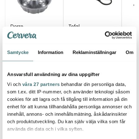
Dorre
Tefal
Blom
Karabo Sockerkaksform
Comfort kökssax 21 cm
25 cm Kolstål
Svart
Lång
Stål
149 kr
179 kr
239 k
Samtycke
Information
Reklaminställningar
Om
I lager
I lager
I la
Ansvarsfull användning av dina uppgifter
Vi och
våra 27 partners
behandlar din personliga data,
som t.ex. ditt IP-nummer, och använder teknologi såsom
cookies för att lagra och få tillgång till information på din
Låt dig inspireras av våra kunder
enhet för att kunna tillhandahålla personliga annonser och
innehåll, annons- och innehållsmätning, åskådarinsikter
och produktutveckling. Du kan själv välja vilka som får
använda din data och i vilka syften.