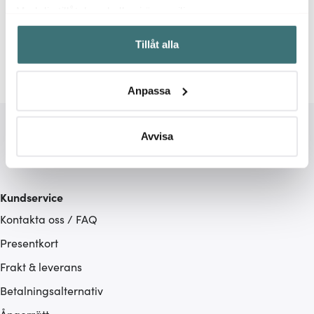
Relaterade sidor
Med din tillåtelse skulle vi även vilja:
Samla in information om din geografiska plats som
Brödformar
Bakformar
Blomsterbergs
Tillåt alla
kan ha en noggrannhet på upp till flera meter
Identifiera din enhet genom att aktivt skanna den för
specifika kännetecken (fingeravtryck)
Anpassa
Ta reda på mer om hur dina personliga uppgifter
behandlas och ställ in dina preferenser i
detaljsektionen
.
Du kan ändra eller dra tillbaka ditt samtycke när som
Avvisa
helst från cookie-förklaringen.
Vi använder cookies för att innehållet och annonserna
Kundservice
ska anpassas efter det som vi tror att du tycker om. Det
Kontakta oss / FAQ
gör också att vi kan analysera vår trafik och göra
hemsidan ännu bättre. Du bestämmer själv vilka cookies
Presentkort
som du vill dela med dig av.
Frakt & leverans
Betalningsalternativ