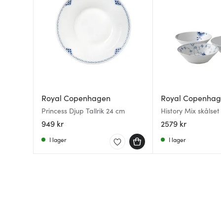
Royal Copenhagen
Royal Copenha
Princess Djup Tallrik 24 cm
History Mix skålset
949 kr
2579 kr
I lager
I lager