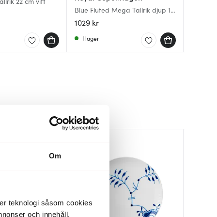
llrik 22 cm vitt
Blue Fluted Mega Tallrik djup 17
Black Fl
Blue Flu
cm
17 cm
djup 24
1029 kr
1029 kr
1119 kr
I lager
Få i la
I lager
20%
Om
der teknologi såsom cookies
 annonser och innehåll,