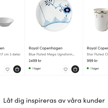
gen
Royal Copenhagen
Royal Cope
 17 cm 3 delar
Blue Fluted Mega Ugnsform
Star Fluted 
Rund 27 cm
cl 2-pack
2499 kr
999 kr
I lager
I lager
Låt dig inspireras av våra kunder