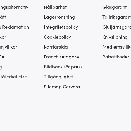
ingsalternativ
Hållbarhet
Glasgaranti
ätt
Lagerrensning
Tallriksgarant
& Reklamation
Integritetspolicy
Gjutjärnsgara
kor
Cookiepolicy
Knivslipning
jvillkor
Karriärsida
Medlemsvillk
EAL
Franchisetagare
Rabattkoder
g
Bildbank för press
tåterkallelse
Tillgänglighet
Sitemap Cervera