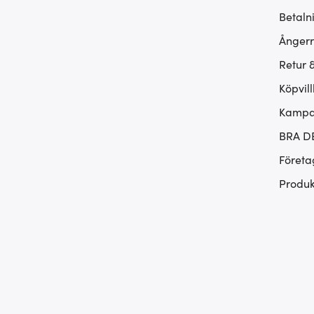
Betaln
Ångerr
Retur 
Köpvill
Kampan
BRA D
Företa
Produk