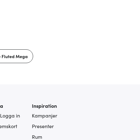
e Fluted Mega
ra
Inspiration
 Logga in
Kampanjer
lemskort
Presenter
Rum