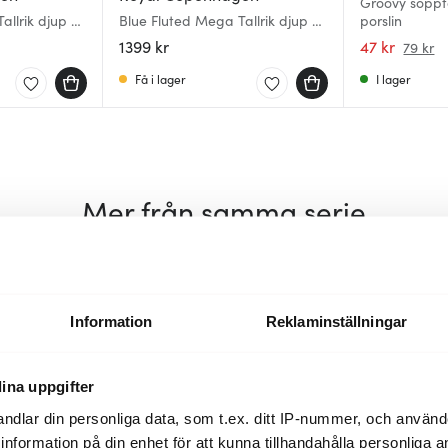
Groovy soppta
allrik djup 20
Blue Fluted Mega Tallrik djup 25
porslin
cm
1399 kr
47 kr
79 kr
Få i lager
I lager
Mer från samma serie
20%
Information
Reklaminställningar
ina uppgifter
ndlar din personliga data, som t.ex. ditt IP-nummer, och använ
ill information på din enhet för att kunna tillhandahålla personliga