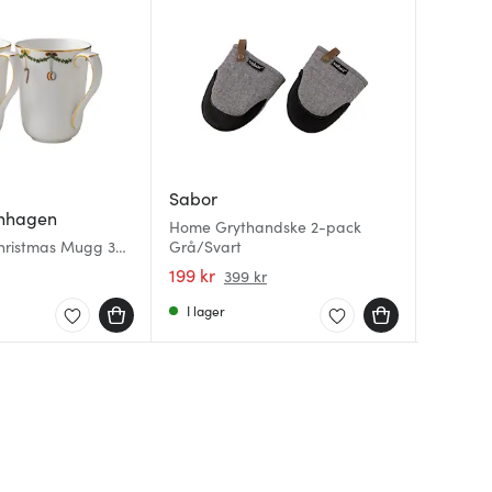
Sabor
nhagen
Royal 
Royal 
Home Grythandske 2-pack
Christmas Mugg 36
Grå/Svart
Blue Fl
Princess
pack
199 kr
689 kr
949 kr
399 kr
I lager
I lager
I lager