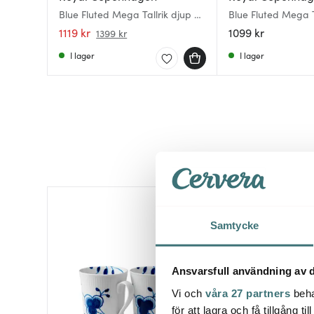
Blue Fluted Mega Tallrik djup 24
Blue Fluted Mega T
cm dekor 2
cm
1119 kr
1099 kr
1399 kr
I lager
I lager
20%
Samtycke
Ansvarsfull användning av d
Vi och
våra 27 partners
beha
för att lagra och få tillgång t