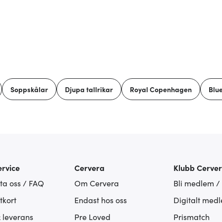
Soppskålar
Djupa tallrikar
Royal Copenhagen
Blu
rvice
Cervera
Klubb Cerve
ta oss / FAQ
Om Cervera
Bli medlem /
tkort
Endast hos oss
Digitalt med
& leverans
Pre Loved
Prismatch