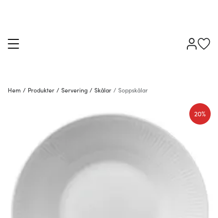
Hem
/
Produkter
/
Servering
/
Skålar
/
Soppskålar
20%