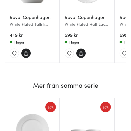
Royal Copenhagen
Royal Copenhagen
Roya
White Fluted Tallrik
White Fluted Half Lace
White
djup 17 cm 50 cl
Tallrik Djup 21 cm
Djup T
449 kr
599 kr
699 k
I lager
I lager
I la
Mer från samma serie
20%
20%