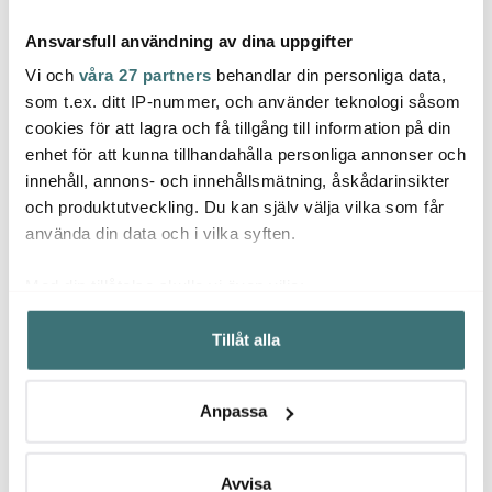
Ansvarsfull användning av dina uppgifter
Vi och
våra 27 partners
behandlar din personliga data,
som t.ex. ditt IP-nummer, och använder teknologi såsom
cookies för att lagra och få tillgång till information på din
enhet för att kunna tillhandahålla personliga annonser och
Potteryjo
Kosta Boda
Lsa I
innehåll, annons- och innehållsmätning, åskådarinsikter
Daria Skål 18 cm
All About You Ölglas 40
Gio Li
Cotton white
cl 2-pack Cheers to you
pack
och produktutveckling. Du kan själv välja vilka som får
299 kr
419 kr
439 k
649 kr
använda din data och i vilka syften.
I lager
I lager
I la
Med din tillåtelse skulle vi även vilja:
Samla in information om din geografiska plats som
Tillåt alla
kan ha en noggrannhet på upp till flera meter
Identifiera din enhet genom att aktivt skanna den för
specifika kännetecken (fingeravtryck)
Låt dig inspireras av våra kunder
Anpassa
Ta reda på mer om hur dina personliga uppgifter
behandlas och ställ in dina preferenser i
detaljsektionen
.
Du kan ändra eller dra tillbaka ditt samtycke när som
Avvisa