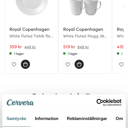
Royal Copenhagen
Royal Copenhagen
Roya
White Fluted Tallrik flat
White Fluted Mugg 38
White
22 cm
cl 2-pack
högt 
359 kr
519 kr
med f
439 k
449 kr
649 kr
I lager
I lager
I la
Du kanske också gillar
35%
Samtycke
Information
Reklaminställningar
Om