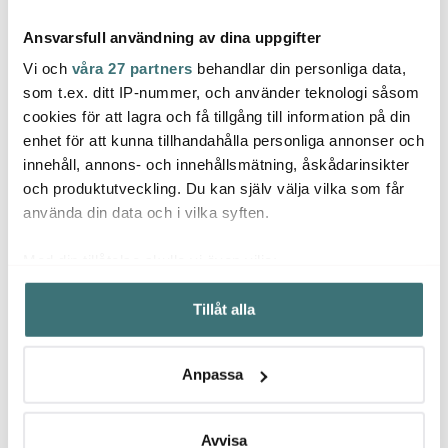
Ansvarsfull användning av dina uppgifter
Vi och
våra 27 partners
behandlar din personliga data,
som t.ex. ditt IP-nummer, och använder teknologi såsom
cookies för att lagra och få tillgång till information på din
Skultuna
Skultuna
Skul
enhet för att kunna tillhandahålla personliga annonser och
Skultuna Hjärta stort
Skultuna Putsmedel 100
Skultu
innehåll, annons- och innehållsmätning, åskådarinsikter
6,5 cm
ml
cm
och produktutveckling. Du kan själv välja vilka som får
850 kr
300 kr
750 k
använda din data och i vilka syften.
I lager
I lager
I la
Med din tillåtelse skulle vi även vilja:
Samla in information om din geografiska plats som
Tillåt alla
kan ha en noggrannhet på upp till flera meter
Identifiera din enhet genom att aktivt skanna den för
specifika kännetecken (fingeravtryck)
Låt dig inspireras av våra kunder
Anpassa
Ta reda på mer om hur dina personliga uppgifter
behandlas och ställ in dina preferenser i
detaljsektionen
.
Du kan ändra eller dra tillbaka ditt samtycke när som
Avvisa