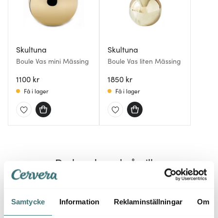
Skultuna
Skultuna
Boule Vas mini Mässing
Boule Vas liten Mässing
1100 kr
1850 kr
Få i lager
Få i lager
Du kanske också gillar
Samtycke
Information
Reklaminställningar
Om