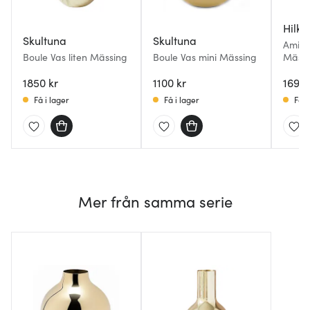
Hilke
Skultuna
Skultuna
Amico
Boule Vas liten Mässing
Boule Vas mini Mässing
Mässi
1850 kr
1100 kr
1699 
Få i lager
Få i lager
Få i
Mer från samma serie