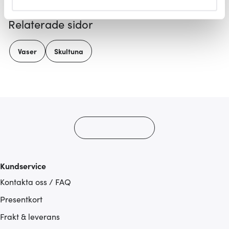
helst från cookie-förklaringen.
Relaterade sidor
Vi använder cookies för att innehållet och annonserna
ska anpassas efter det som vi tror att du tycker om. Det
Vaser
Skultuna
gör också att vi kan analysera vår trafik och göra
hemsidan ännu bättre. Du bestämmer själv vilka cookies
som du vill dela med dig av.
Kundservice
Kontakta oss / FAQ
Presentkort
Frakt & leverans