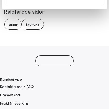
helst från cookie-förklaringen.
Relaterade sidor
Vi använder cookies för att innehållet och annonserna
ska anpassas efter det som vi tror att du tycker om. Det
Vaser
Skultuna
gör också att vi kan analysera vår trafik och göra
hemsidan ännu bättre. Du bestämmer själv vilka cookies
som du vill dela med dig av.
Kundservice
Kontakta oss / FAQ
Presentkort
Frakt & leverans