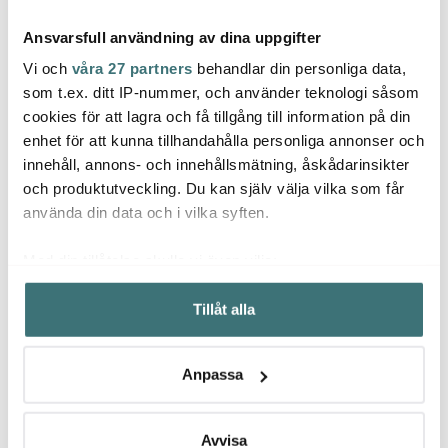
Ansvarsfull användning av dina uppgifter
Vi och
våra 27 partners
behandlar din personliga data,
som t.ex. ditt IP-nummer, och använder teknologi såsom
cookies för att lagra och få tillgång till information på din
Skultuna
Skultuna
Skul
enhet för att kunna tillhandahålla personliga annonser och
Bijou ljusstake 3,9 cm
Skultuna Ljusstake
Svens
innehåll, annons- och innehållsmätning, åskådarinsikter
mässing
Liljan 12,5 cm Mässing
stång
klassi
och produktutveckling. Du kan själv välja vilka som får
550 kr
1250 kr
1100 
använda din data och i vilka syften.
I lager
I lager
I la
Med din tillåtelse skulle vi även vilja:
Samla in information om din geografiska plats som
Tillåt alla
kan ha en noggrannhet på upp till flera meter
Identifiera din enhet genom att aktivt skanna den för
specifika kännetecken (fingeravtryck)
Låt dig inspireras av våra kunder
Anpassa
Ta reda på mer om hur dina personliga uppgifter
behandlas och ställ in dina preferenser i
detaljsektionen
.
Du kan ändra eller dra tillbaka ditt samtycke när som
Avvisa