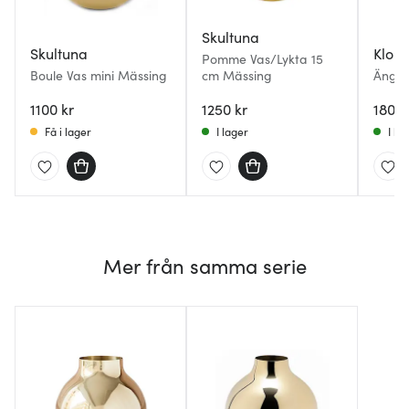
Skultuna
Skultuna
Klon
Pomme Vas/Lykta 15
Boule Vas mini Mässing
cm Mässing
Äng v
1100 kr
1250 kr
1800 
Få i lager
I lager
I la
Mer från samma serie