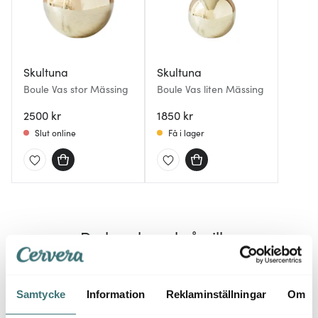
Skultuna
Skultuna
Boule Vas stor Mässing
Boule Vas liten Mässing
2500 kr
1850 kr
Slut online
Få i lager
Du kanske också gillar
Samtycke
Information
Reklaminställningar
Om