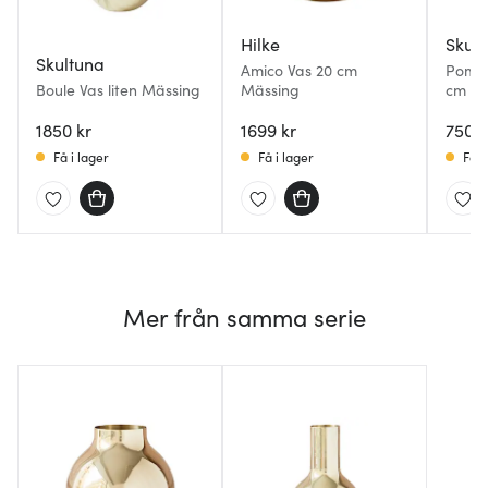
Hilke
Skul
Skultuna
Amico Vas 20 cm
Pomme
Boule Vas liten Mässing
Mässing
cm Mä
1850 kr
1699 kr
750 k
Få i lager
Få i lager
Få i
Mer från samma serie