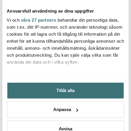
Ansvarsfull användning av dina uppgifter
Vi och
våra 27 partners
behandlar din personliga data,
som t.ex. ditt IP-nummer, och använder teknologi såsom
cookies för att lagra och få tillgång till information på din
Skultuna
Skultuna
Hinz
enhet för att kunna tillhandahålla personliga annonser och
Skultuna Hjärta stort
Vasinsats till ljusstake
Green
innehåll, annons- och innehållsmätning, åskådarinsikter
6,5 cm
Liljan
stor 1
och produktutveckling. Du kan själv välja vilka som får
850 kr
150 kr
349 k
använda din data och i vilka syften.
I lager
I lager
I la
Med din tillåtelse skulle vi även vilja:
Samla in information om din geografiska plats som
Tillåt alla
kan ha en noggrannhet på upp till flera meter
Identifiera din enhet genom att aktivt skanna den för
specifika kännetecken (fingeravtryck)
Låt dig inspireras av våra kunder
Anpassa
Ta reda på mer om hur dina personliga uppgifter
behandlas och ställ in dina preferenser i
detaljsektionen
.
Du kan ändra eller dra tillbaka ditt samtycke när som
Avvisa