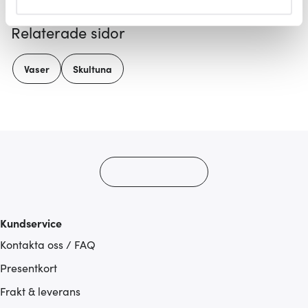
helst från cookie-förklaringen.
Relaterade sidor
Vi använder cookies för att innehållet och annonserna
ska anpassas efter det som vi tror att du tycker om. Det
Vaser
Skultuna
gör också att vi kan analysera vår trafik och göra
hemsidan ännu bättre. Du bestämmer själv vilka cookies
som du vill dela med dig av.
Kundservice
Kontakta oss / FAQ
Presentkort
Frakt & leverans