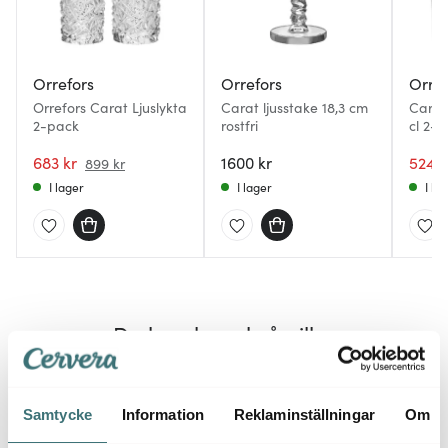
Orrefors
Orrefors
Orref
Orrefors Carat Ljuslykta
Carat ljusstake 18,3 cm
Carat
2-pack
rostfri
cl 2-
683 kr
1600 kr
524 k
899 kr
I lager
I lager
I la
Du kanske också gillar
24%
Samtycke
Information
Reklaminställningar
Om