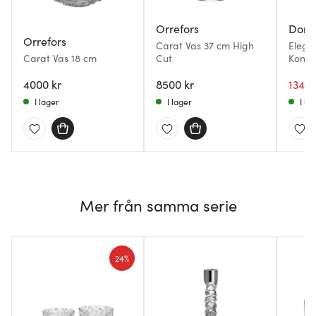
Orrefors
Dorr
Orrefors
Carat Vas 37 cm High
Elegan
Carat Vas 18 cm
Cut
Konis
4000 kr
8500 kr
134 k
I lager
I lager
I la
Mer från samma serie
24%