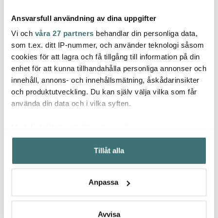
Ansvarsfull användning av dina uppgifter
Vi och
våra 27 partners
behandlar din personliga data,
som t.ex. ditt IP-nummer, och använder teknologi såsom
cookies för att lagra och få tillgång till information på din
Orrefors
enhet för att kunna tillhandahålla personliga annonser och
Orrefors
Kost
More Ölglas 47 cl 2-
innehåll, annons- och innehållsmätning, åskådarinsikter
Precious Skål 16 cm
pack Klar
Contr
och produktutveckling. Du kan själv välja vilka som får
1138 kr
449 kr
699 k
1500 kr
använda din data och i vilka syften.
Få i lager
I lager
Få i
Med din tillåtelse skulle vi även vilja:
Samla in information om din geografiska plats som
Tillåt alla
kan ha en noggrannhet på upp till flera meter
Identifiera din enhet genom att aktivt skanna den för
specifika kännetecken (fingeravtryck)
Låt dig inspireras av våra kunder
Anpassa
Ta reda på mer om hur dina personliga uppgifter
behandlas och ställ in dina preferenser i
detaljsektionen
.
Du kan ändra eller dra tillbaka ditt samtycke när som
Avvisa