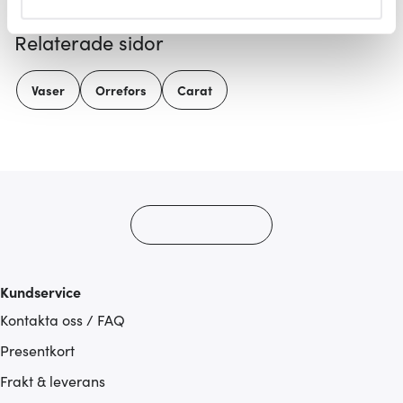
helst från cookie-förklaringen.
Relaterade sidor
Vi använder cookies för att innehållet och annonserna
ska anpassas efter det som vi tror att du tycker om. Det
Vaser
Orrefors
Carat
gör också att vi kan analysera vår trafik och göra
hemsidan ännu bättre. Du bestämmer själv vilka cookies
som du vill dela med dig av.
Kundservice
Kontakta oss / FAQ
Presentkort
Frakt & leverans