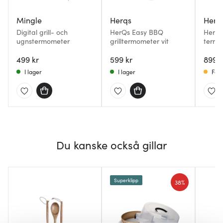
Mingle
Herqs
Herq
Digital grill- och
HerQs Easy BBQ
HerQs
ugnstermometer
grilltermometer vit
termo
499 kr
599 kr
899 k
I lager
I lager
Få i
Du kanske också gillar
Superklipp
38%