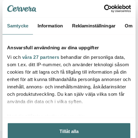
Jona
Samtycke
Information
Reklaminställningar
Om
Anders Petter
Modern House
Potati
Stenfors Redskap 3
bAYk tårtfat med
cm
delar Akacia
springform och lock 26
Ansvarsfull användning av dina uppgifter
379 kr
cm guld
499 kr
49 kr
799 kr
Vi och
våra 27 partners
behandlar din personliga data,
I lager
I lager
I la
som t.ex. ditt IP-nummer, och använder teknologi såsom
cookies för att lagra och få tillgång till information på din
enhet för att kunna tillhandahålla personliga annonser och
innehåll, annons- och innehållsmätning, åskådarinsikter
och produktutveckling. Du kan själv välja vilka som får
Låt dig inspireras av våra kunder
använda din data och i vilka syften.
Med din tillåtelse skulle vi även vilja:
Samla in information om din geografiska plats som
Tillåt alla
kan ha en noggrannhet på upp till flera meter