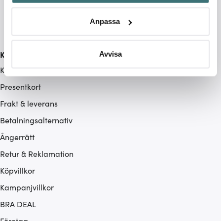
Identifiera din enhet genom att aktivt skanna den för
specifika kännetecken (fingeravtryck)
Anpassa
Ta reda på mer om hur dina personliga uppgifter
behandlas och ställ in dina preferenser i
detaljsektionen
.
Du kan ändra eller dra tillbaka ditt samtycke när som
Kundservice
Avvisa
helst från cookie-förklaringen.
Kontakta oss / FAQ
Presentkort
Vi använder cookies för att innehållet och annonserna
ska anpassas efter det som vi tror att du tycker om. Det
Frakt & leverans
gör också att vi kan analysera vår trafik och göra
Betalningsalternativ
hemsidan ännu bättre. Du bestämmer själv vilka cookies
som du vill dela med dig av.
Ångerrätt
Retur & Reklamation
Köpvillkor
Kampanjvillkor
BRA DEAL
Företag