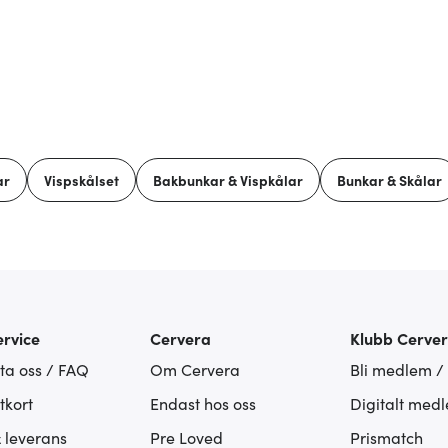
ar
Vispskålset
Bakbunkar & Vispkålar
Bunkar & Skålar
rvice
Cervera
Klubb Cerve
ta oss / FAQ
Om Cervera
Bli medlem /
tkort
Endast hos oss
Digitalt med
& leverans
Pre Loved
Prismatch