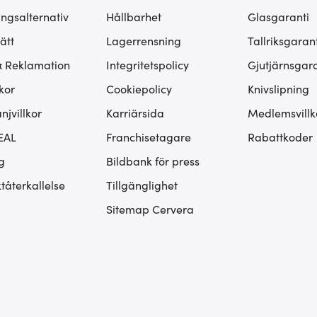
ingsalternativ
Hållbarhet
Glasgaranti
ätt
Lagerrensning
Tallriksgarant
& Reklamation
Integritetspolicy
Gjutjärnsgara
kor
Cookiepolicy
Knivslipning
jvillkor
Karriärsida
Medlemsvillk
EAL
Franchisetagare
Rabattkoder
g
Bildbank för press
tåterkallelse
Tillgänglighet
Sitemap Cervera