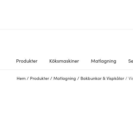
Produkter
Köksmaskiner
Matlagning
Se
Hem
/
Produkter
/
Matlagning
/
Bakbunkar & Vispkålar
/
Vi