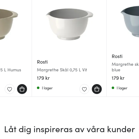
Rosti
Rosti
Margrethe skå
75 L Humus
Margrethe Skål 0,75 L Vit
blue
179 kr
179 kr
I lager
I lager
Låt dig inspireras av våra kunder