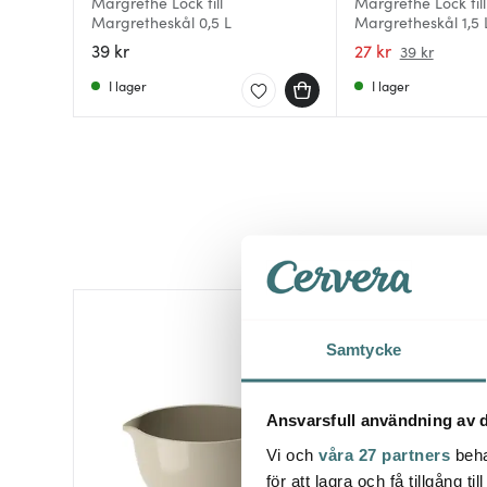
Margrethe Lock till
Margrethe Lock till
Margretheskål 0,5 L
Margretheskål 1,5 
39 kr
27 kr
39 kr
I lager
I lager
Samtycke
Ansvarsfull användning av d
Vi och
våra 27 partners
beha
för att lagra och få tillgång t