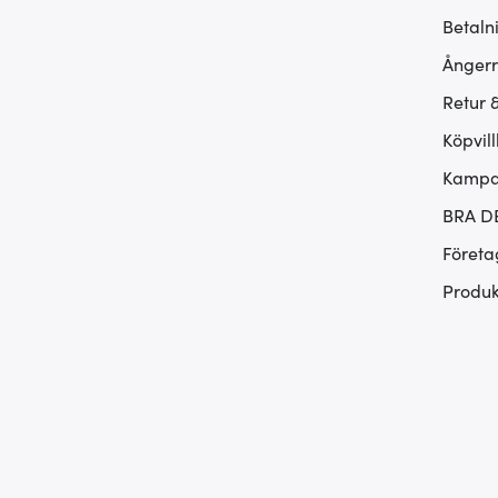
Betaln
Ångerr
Retur 
Köpvill
Kampan
BRA D
Företa
Produk