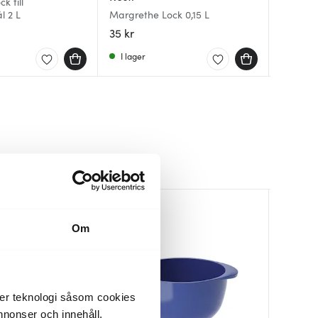
k till
Margreth
Margreth
l 2 L
Margrethe Lock 0,15 L
Margret
Margret
35 kr
41 kr
39 kr
5
I lager
I lager
I lager
Om
der teknologi såsom cookies
 annonser och innehåll,