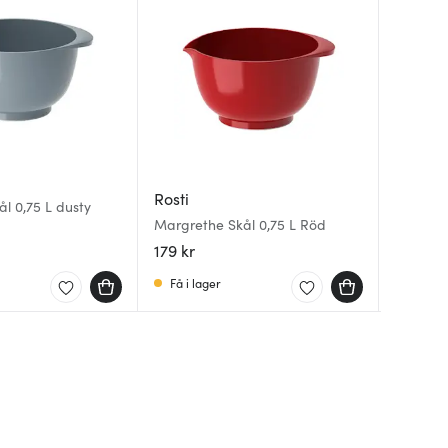
Rosti
Rosti
Rosti
l 0,75 L dusty
Margreth
Margret
Margrethe Skål 0,75 L Röd
Blue
Green
179 kr
179 kr
179 kr
Få i lager
I lager
I lager