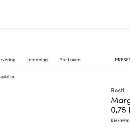
rvering
Inredning
Pre Loved
PRESE
spskålar
Rosti
Margr
0,75 
Beskrivni