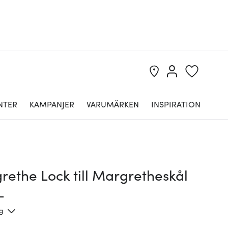
NTER
KAMPANJER
VARUMÄRKEN
INSPIRATION
ethe Lock till Margretheskål
L
ng