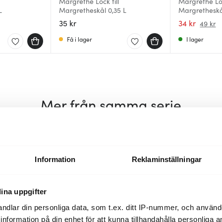
Margrethe Lock till
Margrethe Loc
L
Margretheskål 0,35 L
Margretheskå
35 kr
34 kr
49 kr
Få i lager
I lager
Mer från samma serie
Information
Reklaminställningar
ina uppgifter
ndlar din personliga data, som t.ex. ditt IP-nummer, och använ
ill information på din enhet för att kunna tillhandahålla personliga