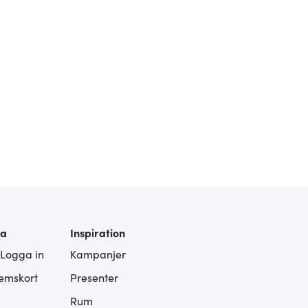
ra
Inspiration
 Logga in
Kampanjer
lemskort
Presenter
Rum