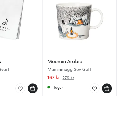
s
Moomin Arabia
Moomin
Moomin
Svart
Muminmugg Sov Gott
Muminmu
Muminmu
Ursprun
alltid
167 kr
167 kr
167 kr
279 kr
I lager
I lager
I lager