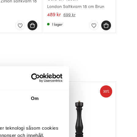
 Zirlion saltkvarn 18
London Saltkvarn 18 cm Brun
London 
London 
peppark
489 kr
489 kr
1249 kr
699 kr
I lager
I lager
I lager
30%
Om
der teknologi såsom cookies
 annonser och innehåll,