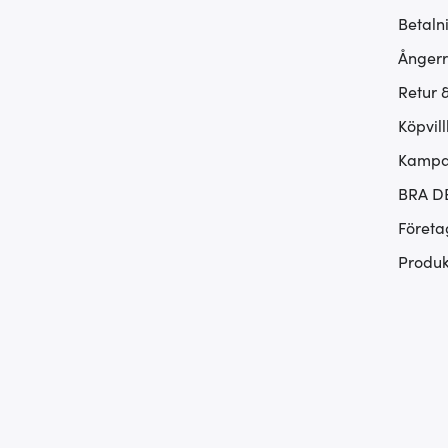
Betaln
Ångerr
Retur 
Köpvill
Kampan
BRA D
Företa
Produk