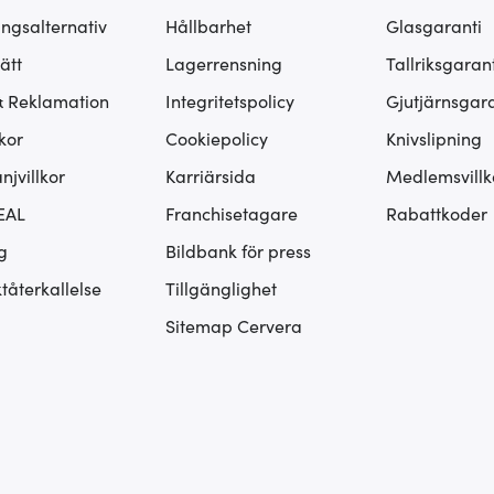
ingsalternativ
Hållbarhet
Glasgaranti
ätt
Lagerrensning
Tallriksgarant
& Reklamation
Integritetspolicy
Gjutjärnsgara
kor
Cookiepolicy
Knivslipning
jvillkor
Karriärsida
Medlemsvillk
EAL
Franchisetagare
Rabattkoder
g
Bildbank för press
tåterkallelse
Tillgänglighet
Sitemap Cervera