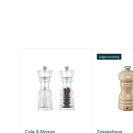
Lagerrensning
Cole & Mason
Zassenhaus