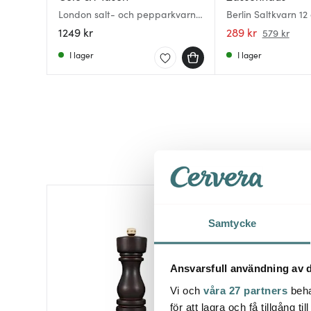
London salt- och pepparkvarn
Berlin Saltkvarn 12
18 cm klar
1249 kr
289 kr
579 kr
I lager
I lager
Lagerrensning
30%
Samtycke
Ansvarsfull användning av d
Vi och
våra 27 partners
beha
för att lagra och få tillgång t