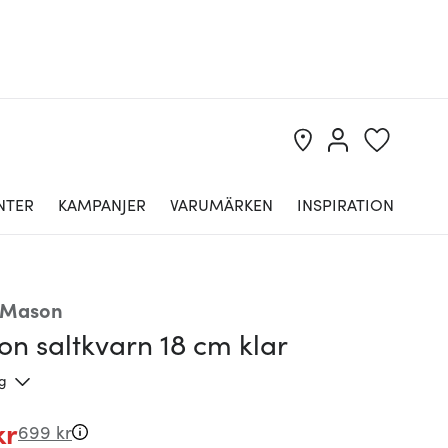
NTER
KAMPANJER
VARUMÄRKEN
INSPIRATION
 Mason
n saltkvarn 18 cm klar
ng
kr
699 kr