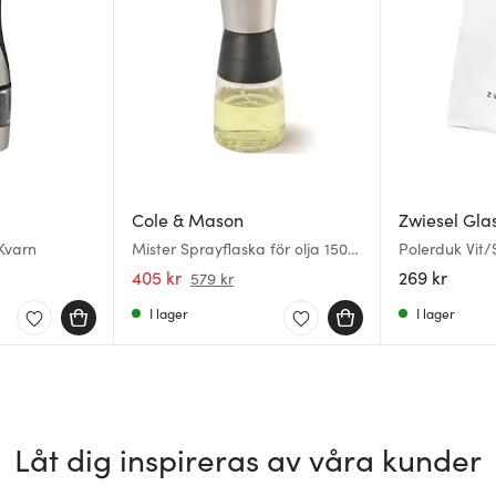
Cole & Mason
Zwiesel Gla
 Kvarn
Mister Sprayflaska för olja 150
Polerduk Vit/
ml Klar
405 kr
269 kr
579 kr
I lager
I lager
Låt dig inspireras av våra kunder