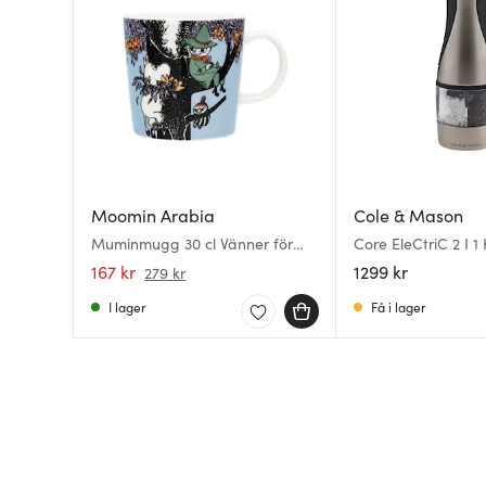
Moomin Arabia
Cole & Mason
Muminmugg 30 cl Vänner för
Core EleCtriC 2 I 1
alltid
167 kr
1299 kr
279 kr
I lager
Få i lager