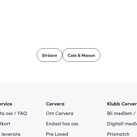
Ströare
Cole & Mason
rvice
Cervera
Klubb Cerve
ta oss / FAQ
Om Cervera
Bli medlem /
tkort
Endast hos oss
Digitalt med
& leverans
Pre Loved
Prismatch