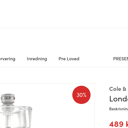
rvering
Inredning
Pre Loved
PRESE
Cole &
30%
Londo
Beskrivni
489 