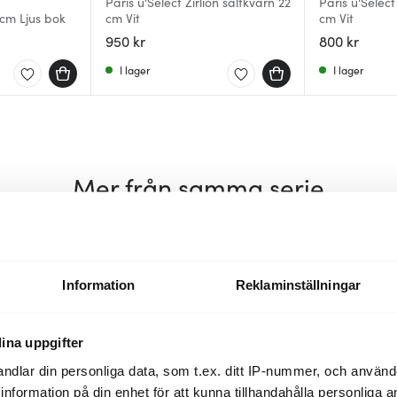
Paris u'Select Zirlion saltkvarn 22
Paris u'Select
 cm Ljus bok
cm Vit
cm Vit
950 kr
800 kr
I lager
I lager
Mer från samma serie
50%
Information
Reklaminställningar
ina uppgifter
ndlar din personliga data, som t.ex. ditt IP-nummer, och använ
ill information på din enhet för att kunna tillhandahålla personliga