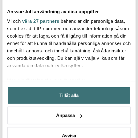
Cole & Mason
Cole & Mason
London pepparkvarn 18 cm
London salt- och
Ansvarsfull användning av dina uppgifter
klar
pepparkvarn 18 cm klar
489 kr
1249 kr
699 kr
Vi och
våra 27 partners
behandlar din personliga data,
I lager
I lager
som t.ex. ditt IP-nummer, och använder teknologi såsom
cookies för att lagra och få tillgång till information på din
enhet för att kunna tillhandahålla personliga annonser och
innehåll, annons- och innehållsmätning, åskådarinsikter
och produktutveckling. Du kan själv välja vilka som får
använda din data och i vilka syften.
Med din tillåtelse skulle vi även vilja:
Samla in information om din geografiska plats som
Tillåt alla
kan ha en noggrannhet på upp till flera meter
Identifiera din enhet genom att aktivt skanna den för
specifika kännetecken (fingeravtryck)
Cole & Mason
Cole & Mason
Anpassa
Ta reda på mer om hur dina personliga uppgifter
London Saltkvarn 30 cm Brun
London Salt- och
behandlas och ställ in dina preferenser i
detaljsektionen
.
Pepparkvarnset 18 cm Brun
929 kr
1249 kr
Du kan ändra eller dra tillbaka ditt samtycke när som
Avvisa