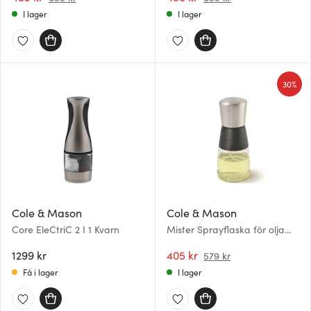
I lager
I lager
30%
Cole & Mason
Cole & Mason
Core EleCtriC 2 I 1 Kvarn
Mister Sprayflaska för olja
150 ml Klar
1299 kr
405 kr
579 kr
Få i lager
I lager