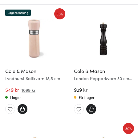
Lagerrensning
50%
Cole & Mason
Cole & Mason
Lyndhurst Saltkvarn 18,5 cm
London Pepparkvarn 30 cm
Brun
549 kr
929 kr
1099 kr
I lager
Få i lager
30%