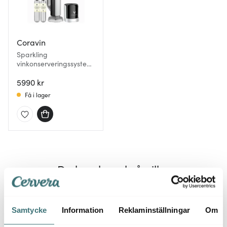
Coravin
Sparkling
vinkonserveringssystem
5 delar silver
5990 kr
Få i lager
Du kanske också gillar
Samtycke
Information
Reklaminställningar
Om