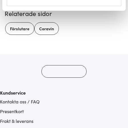
helst från cookie-förklaringen.
Relaterade sidor
Vi använder cookies för att innehållet och annonserna
ska anpassas efter det som vi tror att du tycker om. Det
Förslutare
Coravin
gör också att vi kan analysera vår trafik och göra
hemsidan ännu bättre. Du bestämmer själv vilka cookies
som du vill dela med dig av.
Kundservice
Kontakta oss / FAQ
Presentkort
Frakt & leverans