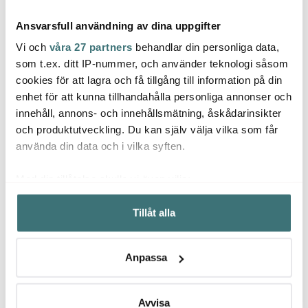
Ansvarsfull användning av dina uppgifter
Vi och
våra 27 partners
behandlar din personliga data,
som t.ex. ditt IP-nummer, och använder teknologi såsom
cookies för att lagra och få tillgång till information på din
Coravin
Coravin
enhet för att kunna tillhandahålla personliga annonser och
Cora
Pure Sparkling CO2-
Pivot+
innehåll, annons- och innehållsmätning, åskådarinsikter
kapslar 6-pack Silver
Vinkonserveringssystem
Pivot 
Svart
och produktutveckling. Du kan själv välja vilka som får
699 kr
2599 kr
249 k
använda din data och i vilka syften.
I lager
I lager
Få i
Med din tillåtelse skulle vi även vilja:
Samla in information om din geografiska plats som
Tillåt alla
kan ha en noggrannhet på upp till flera meter
Identifiera din enhet genom att aktivt skanna den för
specifika kännetecken (fingeravtryck)
Låt dig inspireras av våra kunder
Anpassa
Ta reda på mer om hur dina personliga uppgifter
behandlas och ställ in dina preferenser i
detaljsektionen
.
Du kan ändra eller dra tillbaka ditt samtycke när som
Avvisa