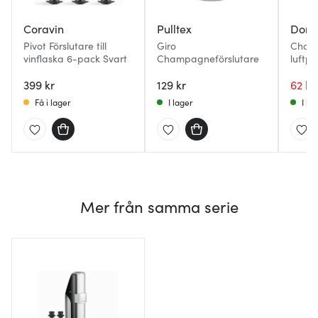
Coravin
Pulltex
Dorr
Pivot Förslutare till
Giro
Champ
vinflaska 6-pack Svart
Champagneförslutare
luftpu
399 kr
129 kr
62 kr
Få i lager
I lager
I la
Mer från samma serie