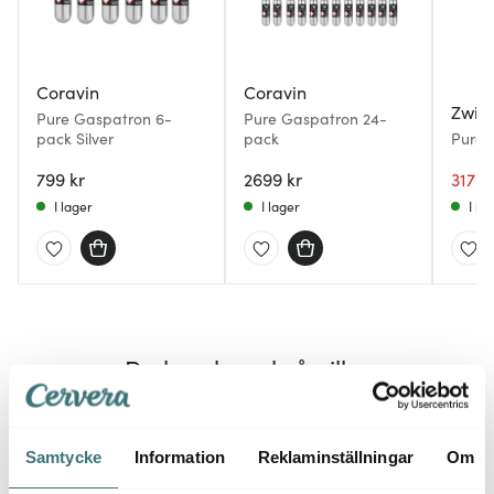
Coravin
Coravin
Zwies
Pure Gaspatron 6-
Pure Gaspatron 24-
pack Silver
pack
Pure R
30 cl 
799 kr
2699 kr
317 k
I lager
I lager
I la
Du kanske också gillar
Samtycke
Information
Reklaminställningar
Om