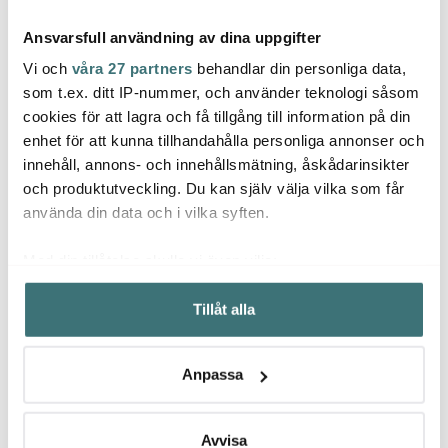
Ansvarsfull användning av dina uppgifter
Vi och
våra 27 partners
behandlar din personliga data,
som t.ex. ditt IP-nummer, och använder teknologi såsom
cookies för att lagra och få tillgång till information på din
Coravin
Coravin
Cora
enhet för att kunna tillhandahålla personliga annonser och
Förslutare till
Vinsystemnål Set 3
Pivot F
innehåll, annons- och innehållsmätning, åskådarinsikter
Champagneflaska 2-
Delar
vinfl
pack Svart
och produktutveckling. Du kan själv välja vilka som får
1199 kr
999 kr
399 k
använda din data och i vilka syften.
I lager
I lager
Få i
Med din tillåtelse skulle vi även vilja:
Samla in information om din geografiska plats som
Tillåt alla
kan ha en noggrannhet på upp till flera meter
Identifiera din enhet genom att aktivt skanna den för
specifika kännetecken (fingeravtryck)
Låt dig inspireras av våra kunder
Anpassa
Ta reda på mer om hur dina personliga uppgifter
behandlas och ställ in dina preferenser i
detaljsektionen
.
Du kan ändra eller dra tillbaka ditt samtycke när som
Avvisa