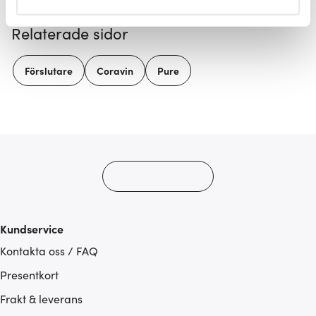
helst från cookie-förklaringen.
Relaterade sidor
Vi använder cookies för att innehållet och annonserna
ska anpassas efter det som vi tror att du tycker om. Det
Förslutare
Coravin
Pure
gör också att vi kan analysera vår trafik och göra
hemsidan ännu bättre. Du bestämmer själv vilka cookies
som du vill dela med dig av.
Kundservice
Kontakta oss / FAQ
Presentkort
Frakt & leverans