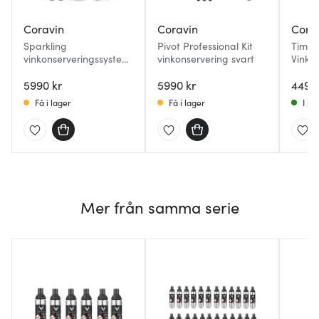
Coravin
Coravin
Cora
Sparkling
Pivot Professional Kit
Timel
vinkonserveringssystem
vinkonservering svart
Vinko
5 delar silver
6 dela
5990 kr
5990 kr
4490 
Få i lager
Få i lager
I la
Mer från samma serie