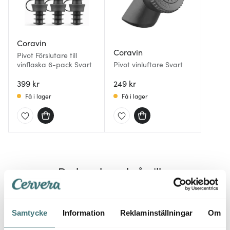
Coravin
Coravin
Pivot Förslutare till
vinflaska 6-pack Svart
Pivot vinluftare Svart
399 kr
249 kr
Få i lager
Få i lager
Du kanske också gillar
Samtycke
Information
Reklaminställningar
Om