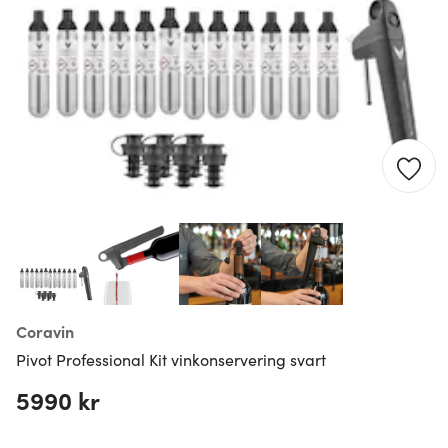
Coravin
Pivot Professional Kit vinkonservering svart
5990 kr