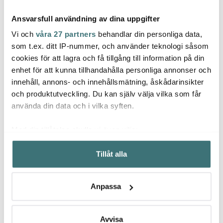
Ansvarsfull användning av dina uppgifter
Vi och
våra 27 partners
behandlar din personliga data,
som t.ex. ditt IP-nummer, och använder teknologi såsom
cookies för att lagra och få tillgång till information på din
Coravin
Coravin
Cora
enhet för att kunna tillhandahålla personliga annonser och
Pure Gaspatron 6-
Pure Gaspatron 24-
Vinsy
innehåll, annons- och innehållsmätning, åskådarinsikter
pack Silver
pack
Delar
och produktutveckling. Du kan själv välja vilka som får
799 kr
2699 kr
999 k
använda din data och i vilka syften.
I lager
I lager
I la
Med din tillåtelse skulle vi även vilja:
Samla in information om din geografiska plats som
Tillåt alla
kan ha en noggrannhet på upp till flera meter
Identifiera din enhet genom att aktivt skanna den för
specifika kännetecken (fingeravtryck)
Låt dig inspireras av våra kunder
Anpassa
Ta reda på mer om hur dina personliga uppgifter
behandlas och ställ in dina preferenser i
detaljsektionen
.
Du kan ändra eller dra tillbaka ditt samtycke när som
Avvisa