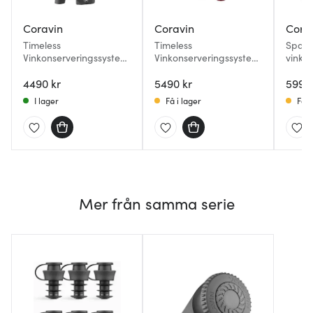
Coravin
Coravin
Cora
Timeless
Timeless
Spark
Vinkonserveringssystem
Vinkonserveringssystem
vinko
6 delar Svart
13 delar Bourgogne
5 dela
4490 kr
5490 kr
5990 
I lager
Få i lager
Få i
Mer från samma serie