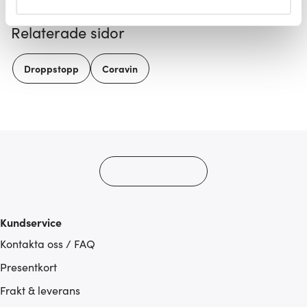
helst från cookie-förklaringen.
Relaterade sidor
Vi använder cookies för att innehållet och annonserna
ska anpassas efter det som vi tror att du tycker om. Det
Droppstopp
Coravin
gör också att vi kan analysera vår trafik och göra
hemsidan ännu bättre. Du bestämmer själv vilka cookies
som du vill dela med dig av.
Kundservice
Kontakta oss / FAQ
Presentkort
Frakt & leverans