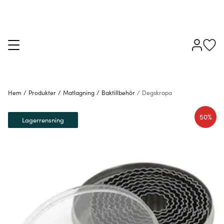
Hem
/
Produkter
/
Matlagning
/
Baktillbehör
/
Degskrapa
50%
Lagerrensning