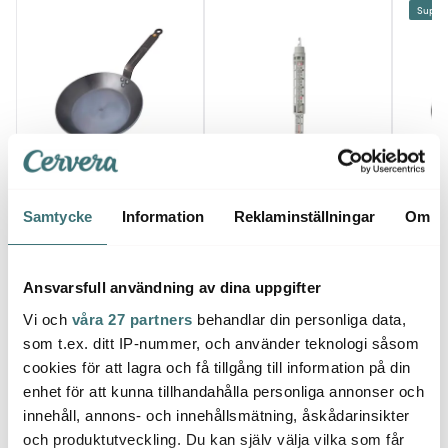
Superk
De Buyer
De B
De Buyer
Mineral B Element
Miner
Samtycke
Information
Reklaminställningar
Om
Stekpanna 24 cm
Sockertermometer Vit
Stekp
cm
999 kr
479 kr
999 k
I lager
Få i lager
I la
Ansvarsfull användning av dina uppgifter
Vi och
våra 27 partners
behandlar din personliga data,
som t.ex. ditt IP-nummer, och använder teknologi såsom
cookies för att lagra och få tillgång till information på din
enhet för att kunna tillhandahålla personliga annonser och
innehåll, annons- och innehållsmätning, åskådarinsikter
Låt dig inspireras av våra kunder
och produktutveckling. Du kan själv välja vilka som får