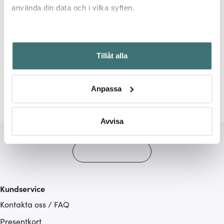
använda din data och i vilka syften.
Med din tillåtelse skulle vi även vilja:
Samla in information om din geografiska plats som
Relaterade sidor
Tillåt alla
kan ha en noggrannhet på upp till flera meter
Identifiera din enhet genom att aktivt skanna den för
Degskrapa
de Buyer
specifika kännetecken (fingeravtryck)
Anpassa
Ta reda på mer om hur dina personliga uppgifter
behandlas och ställ in dina preferenser i
detaljsektionen
.
Du kan ändra eller dra tillbaka ditt samtycke när som
Avvisa
helst från cookie-förklaringen.
Vi använder cookies för att innehållet och annonserna
ska anpassas efter det som vi tror att du tycker om. Det
gör också att vi kan analysera vår trafik och göra
Kundservice
hemsidan ännu bättre. Du bestämmer själv vilka cookies
Kontakta oss / FAQ
som du vill dela med dig av.
Presentkort