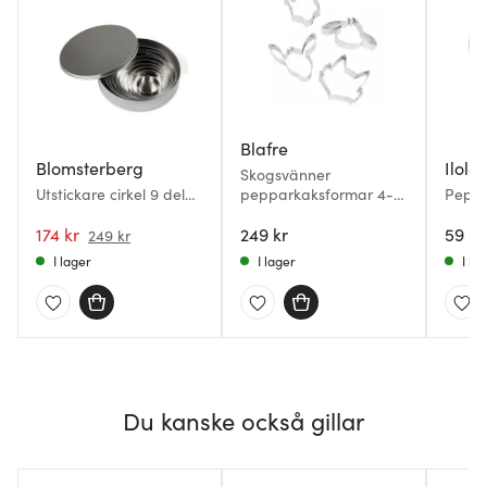
Blafre
Blomsterberg
Ilolei
Skogsvänner
Utstickare cirkel 9 delar
pepparkaksformar 4-
Peppa
stål
pack
påsk 
174 kr
249 kr
59 kr
249 kr
I lager
I lager
I la
Du kanske också gillar