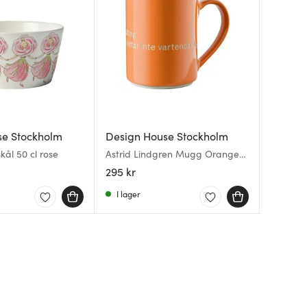
se Stockholm
Design House Stockholm
Design
Design
kål 50 cl rose
Astrid Lindgren Mugg Orange
Astrid 
Astrid 
Det är ingen ordning
Utan sn
Ge barn
295 kr
295 kr
295 kr
I lager
I lager
I lager