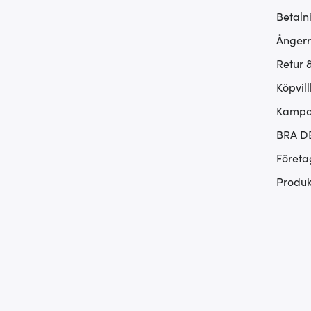
Betaln
Ångerr
Retur 
Köpvill
Kampan
BRA D
Företa
Produk