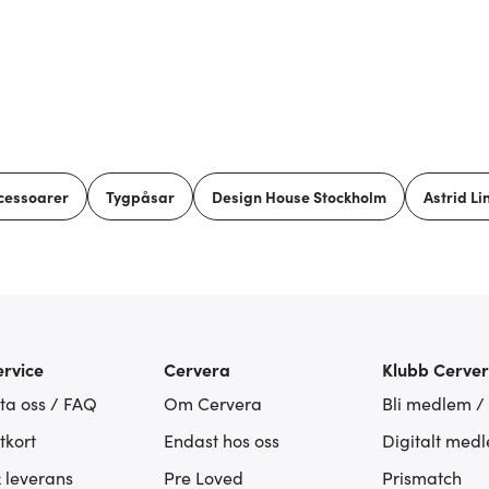
cessoarer
Tygpåsar
Design House Stockholm
Astrid L
rvice
Cervera
Klubb Cerve
ta oss / FAQ
Om Cervera
Bli medlem /
tkort
Endast hos oss
Digitalt med
& leverans
Pre Loved
Prismatch