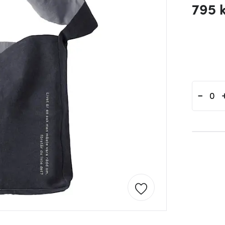
795 
-