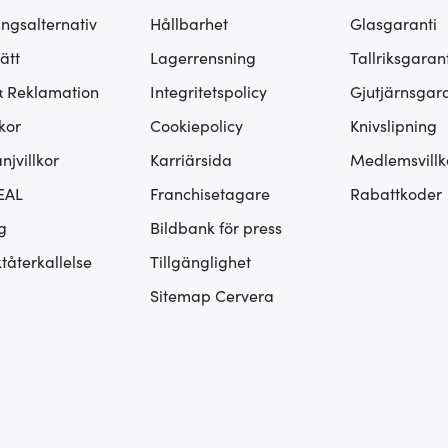
ingsalternativ
Hållbarhet
Glasgaranti
ätt
Lagerrensning
Tallriksgarant
& Reklamation
Integritetspolicy
Gjutjärnsgara
kor
Cookiepolicy
Knivslipning
jvillkor
Karriärsida
Medlemsvillk
EAL
Franchisetagare
Rabattkoder
g
Bildbank för press
tåterkallelse
Tillgänglighet
Sitemap Cervera