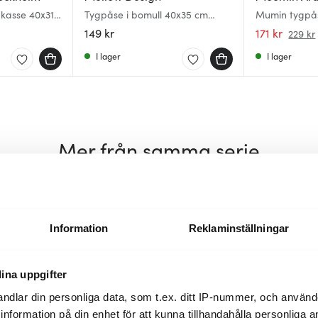
gkasse 40x31
Tygpåse i bomull 40x35 cm
Mumin tygpå
gt stark...
Göteborg
Sommardans
149 kr
171 kr
229 kr
I lager
I lager
Mer från samma serie
Information
Reklaminställningar
ina uppgifter
ndlar din personliga data, som t.ex. ditt IP-nummer, och använ
ill information på din enhet för att kunna tillhandahålla personliga