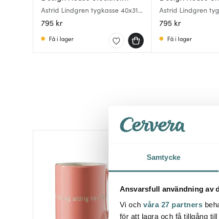
Astrid Lindgren tygkasse 40x31
Astrid Lindgren ty
cm Det är ingen ordning på
cm Den som är väldi
795 kr
795 kr
allting... grön
svart
Få i lager
Få i lager
Samtycke
Ansvarsfull användning av d
Vi och
våra 27 partners
beha
för att lagra och få tillgång t