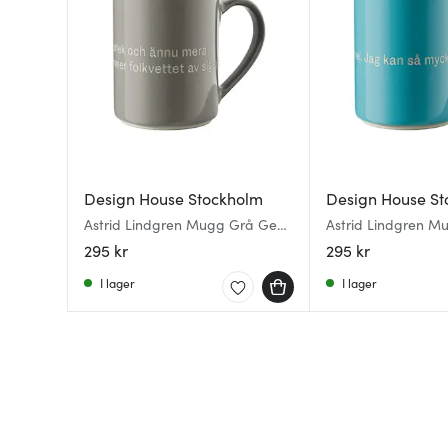
Design House Stockholm
Design House St
Astrid Lindgren Mugg Grå Ge
Astrid Lindgren M
barnen kärlek
Det är konstigt m
295 kr
295 kr
I lager
I lager