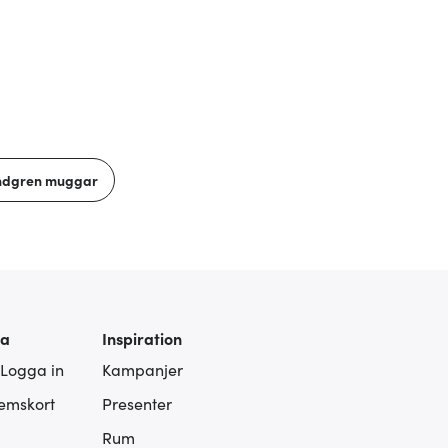
indgren muggar
ra
Inspiration
 Logga in
Kampanjer
lemskort
Presenter
Rum