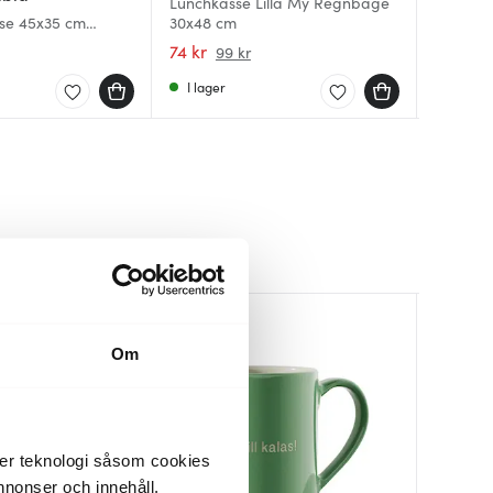
Lunchkasse Lilla My Regnbåge
se 45x35 cm
30x48 cm
Mumin N
Astrid 
cm Kome
40x31 c
74 kr
209 kr
795 kr
99 kr
ordning 
I lager
Få i la
Få i la
Om
der teknologi såsom cookies
 annonser och innehåll,