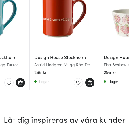
ockholm
Design House Stockholm
Design Hou
ugg Turkos
Astrid Lindgren Mugg Röd Den
Elsa Beskow s
ed mig
som är stark
295 kr
295 kr
I lager
I lager
Låt dig inspireras av våra kunder