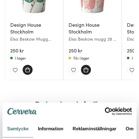
Design House
Design House
Desi
Stockholm
Stockholm
Stoc
Elsa Beskow Mugg
Elsa Beskow mugg 28 cl
Elsa 
Tant Grön 28 cl
rose
cl Ma
250 kr
250 kr
250 k
I lager
Få i lager
I la
Du kanske också gillar
Lagerr
Samtycke
Information
Reklaminställningar
Om