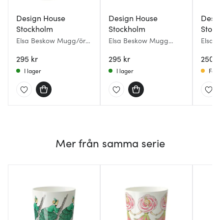
Design House
Design House
Desi
Stockholm
Stockholm
Stoc
Elsa Beskow Mugg/öra
Elsa Beskow Mugg
Elsa 
40 cl Tant Gredelin
Tomtebobarnen 40 cl
Tant G
295 kr
295 kr
250 k
I lager
I lager
Få i
Mer från samma serie