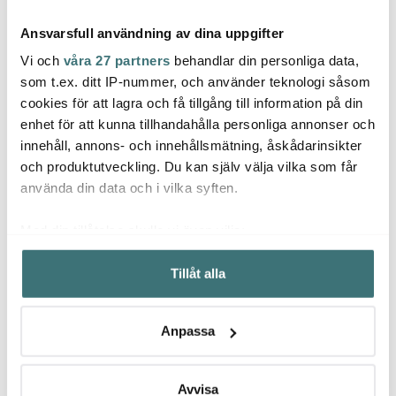
Ansvarsfull användning av dina uppgifter
Vi och
våra 27 partners
behandlar din personliga data,
som t.ex. ditt IP-nummer, och använder teknologi såsom
cookies för att lagra och få tillgång till information på din
Design House
Design House
Desi
enhet för att kunna tillhandahålla personliga annonser och
Stockholm
Stockholm
Stoc
innehåll, annons- och innehållsmätning, åskådarinsikter
Elsa Beskow August
Elsa Beskow bricka
Fyr F
mugg 28 cl vit
20x27 cm
cm Kl
och produktutveckling. Du kan själv välja vilka som får
250 kr
Jordgubbsfamiljen
325 kr
1317 
använda din data och i vilka syften.
Få i lager
I lager
Få i
Med din tillåtelse skulle vi även vilja:
Samla in information om din geografiska plats som
Tillåt alla
kan ha en noggrannhet på upp till flera meter
Identifiera din enhet genom att aktivt skanna den för
specifika kännetecken (fingeravtryck)
Låt dig inspireras av våra kunder
Anpassa
Ta reda på mer om hur dina personliga uppgifter
behandlas och ställ in dina preferenser i
detaljsektionen
.
Du kan ändra eller dra tillbaka ditt samtycke när som
Avvisa