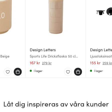
Design Letters
Design Lett
 Beige
Sports Life Dricksflaska 50 cl
Ljusstaksinsa
Beige
167 kr
155 kr
279 kr
259 k
I lager
I lager
Låt dig inspireras av våra kunder