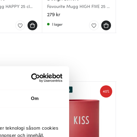
gg HAPPY 25 cl
Favourite Mugg HIGH FIVE 25 cl
Favouri
Favouri
Swim cap blue
Lavend
cl Creol
279 kr
279 kr
279 kr
I lager
I lager
I lager
Lagerrensning
Lagerren
Lagerren
40%
40%
Om
der teknologi såsom cookies
 annonser och innehåll,