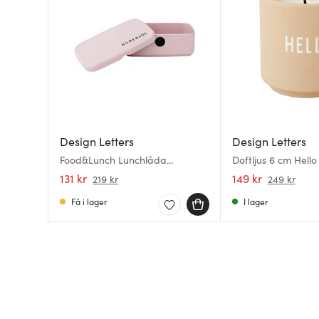
Design Letters
Design Letters
Food&Lunch Lunchlåda
Doftljus 6 cm Hello
6,5x18x11 cm Lavender
131 kr
149 kr
219 kr
249 kr
Få i lager
I lager