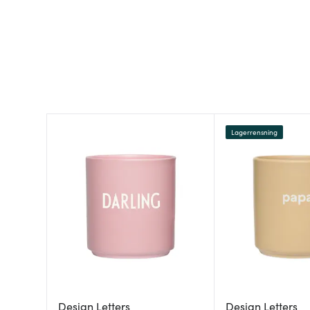
Lagerrensning
Design Letters
Design Letters