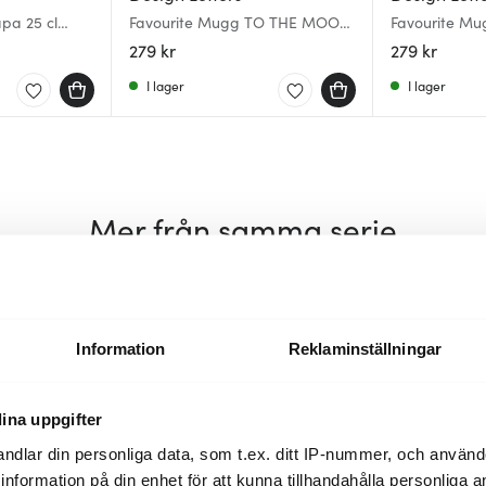
pa 25 cl
Favourite Mugg TO THE MOON
Favourite Mu
25 cl Midnight blue
Shadow lime
279 kr
279 kr
I lager
I lager
Mer från samma serie
Lagerrensning
Information
Reklaminställningar
ina uppgifter
ndlar din personliga data, som t.ex. ditt IP-nummer, och använ
ill information på din enhet för att kunna tillhandahålla personliga