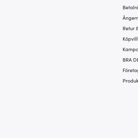
Betaln
Ångerr
Retur 
Köpvill
Kampan
BRA D
Företa
Produk