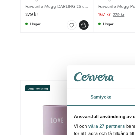
Favourite Mugg DARLING 25 cl
Favourite Mugg Pa
Creole pink
Beige
279 kr
167 kr
279 kr
I lager
I lager
Lagerrensning
40%
Samtycke
Ansvarsfull användning av d
Vi och
våra 27 partners
beha
för att lagra och få tillgång t