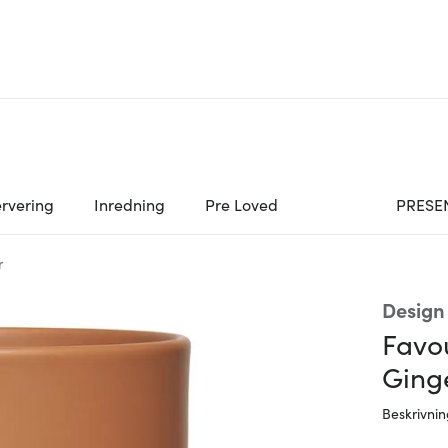
rvering
Inredning
Pre Loved
PRESE
r
Design 
Favo
Ging
Beskrivni