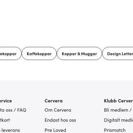
Tekoppar
Kaffekoppar
Koppar & Muggar
Design Lette
rvice
Cervera
Klubb Cerve
ta oss / FAQ
Om Cervera
Bli medlem /
tkort
Endast hos oss
Digitalt med
& leverans
Pre Loved
Prismatch