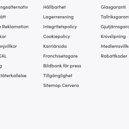
ingsalternativ
Hållbarhet
Glasgaranti
ätt
Lagerrensning
Tallriksgarant
& Reklamation
Integritetspolicy
Gjutjärnsgara
kor
Cookiepolicy
Knivslipning
jvillkor
Karriärsida
Medlemsvillk
EAL
Franchisetagare
Rabattkoder
g
Bildbank för press
tåterkallelse
Tillgänglighet
Sitemap Cervera