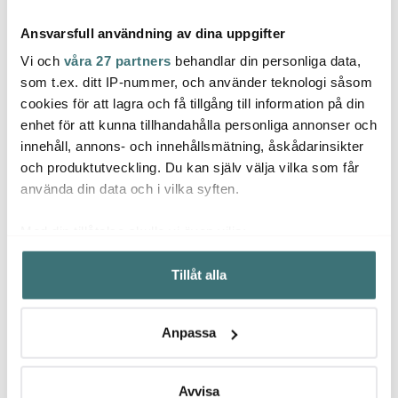
Ansvarsfull användning av dina uppgifter
Vi och
våra 27 partners
behandlar din personliga data,
som t.ex. ditt IP-nummer, och använder teknologi såsom
cookies för att lagra och få tillgång till information på din
enhet för att kunna tillhandahålla personliga annonser och
Design Letters
Design Letters
Desig
innehåll, annons- och innehållsmätning, åskådarinsikter
Food&Lunch Lunchlåda
Doftljus 6 cm Hello
To Go
6,5x18x11 cm Lavender
Beige
Rosa
och produktutveckling. Du kan själv välja vilka som får
131 kr
149 kr
209 k
219 kr
249 kr
använda din data och i vilka syften.
Få i lager
I lager
Få i
Med din tillåtelse skulle vi även vilja:
Samla in information om din geografiska plats som
Tillåt alla
kan ha en noggrannhet på upp till flera meter
Identifiera din enhet genom att aktivt skanna den för
specifika kännetecken (fingeravtryck)
Låt dig inspireras av våra kunder
Anpassa
Ta reda på mer om hur dina personliga uppgifter
behandlas och ställ in dina preferenser i
detaljsektionen
.
Du kan ändra eller dra tillbaka ditt samtycke när som
Avvisa