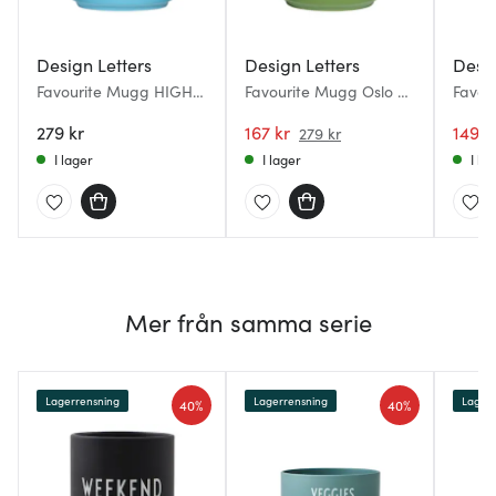
Design Letters
Design Letters
Desig
Favourite Mugg HIGH
Favourite Mugg Oslo 25
Favou
FIVE 25 cl Swim cap
cl Grön
cl Gr
blue
279 kr
167 kr
149 k
279 kr
I lager
I lager
I la
Mer från samma serie
Lagerrensning
Lagerrensning
Lagerr
40%
40%