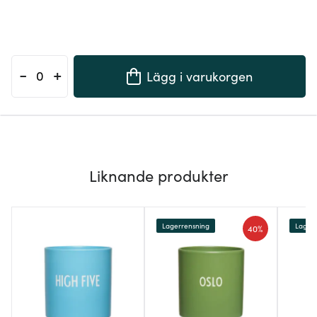
-
+
Lägg i varukorgen
Liknande produkter
Lagerrensning
Lagerr
40%