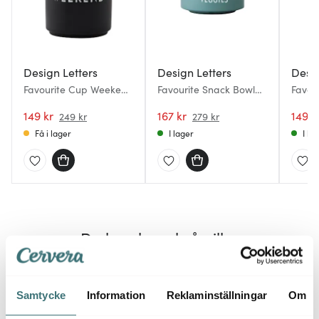
Design Letters
Design Letters
Desig
Favourite Cup Weekend
Favourite Snack Bowl
Favou
Svart
Veggies 30 cl Dusty
cl Ros
149 kr
Green
167 kr
149 k
249 kr
279 kr
Få i lager
I lager
I la
Du kanske också gillar
Lagerrensning
Lagerrensning
Lagerr
40%
40%
Samtycke
Information
Reklaminställningar
Om