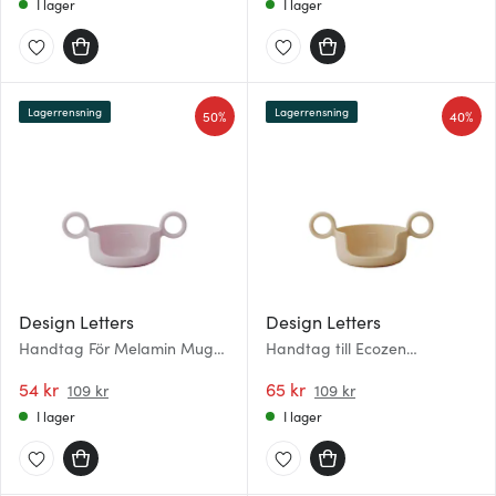
I lager
I lager
Lagerrensning
Lagerrensning
50%
40%
Design Letters
Design Letters
Handtag För Melamin Mugg
Handtag till Ecozen
Lavender
Barnmugg Beige
54 kr
65 kr
109 kr
109 kr
I lager
I lager