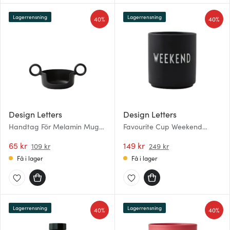
Lagerrensning
Lagerrensning
40%
40%
Design Letters
Design Letters
Handtag För Melamin Mugg
Favourite Cup Weekend
Black
Svart
65 kr
149 kr
109 kr
249 kr
Få i lager
Få i lager
Lagerrensning
Lagerrensning
40%
40%