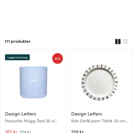
111
produkter
Lagerrensning
40%
Design Letters
Design Letters
Favourite Mugg Dad 25 cl
Kids Eat&Learn Tallrik 20 cm
Blå
Tritan
167 kr
159 kr
279 kr