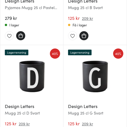
Design Letters
Design Letters
Pyjamas Mugg 25 cl Pastel
Mugg 25 cl B Svart
beige/Faded rose
279 kr
125 kr
209 kr
I lager
Få i lager
Lagerrensning
Lagerrensning
40%
40%
Design Letters
Design Letters
Mugg 25 cl D Svart
Mugg 25 cl G Svart
125 kr
125 kr
209 kr
209 kr