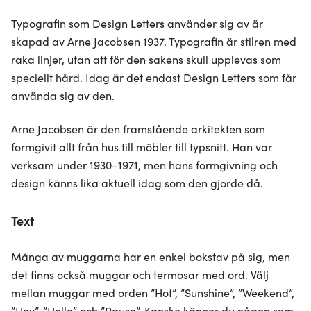
Typografin som Design Letters använder sig av är
skapad av Arne Jacobsen 1937. Typografin är stilren med
raka linjer, utan att för den sakens skull upplevas som
speciellt hård. Idag är det endast Design Letters som får
använda sig av den.
Arne Jacobsen är den framstående arkitekten som
formgivit allt från hus till möbler till typsnitt. Han var
verksam under 1930–1971, men hans formgivning och
design känns lika aktuell idag som den gjorde då.
Text
Många av muggarna har en enkel bokstav på sig, men
det finns också muggar och termosar med ord. Välj
mellan muggar med orden ”Hot”, ”Sunshine”, ”Weekend”,
”Hey”, ”Hello” och ”Pause”. Kanske känner du någon som