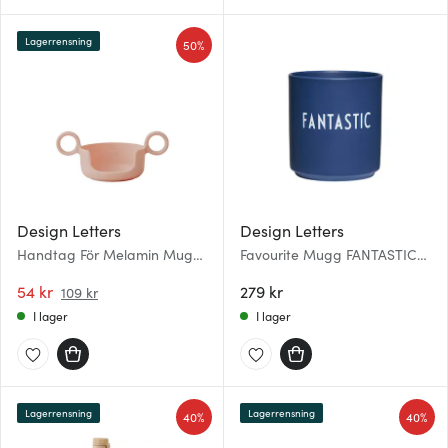
Lagerrensning
50%
Design Letters
Design Letters
Handtag För Melamin Mugg
Favourite Mugg FANTASTIC
Nude
25 cl Midnight blue
54 kr
279 kr
109 kr
I lager
I lager
Lagerrensning
Lagerrensning
40%
40%