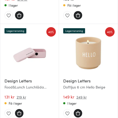
I lager
Få i lager
Lagerrensning
Lagerrensning
40%
40%
Design Letters
Design Letters
Food&Lunch Lunchlåda
Doftljus 6 cm Hello Beige
6,5x18x11 cm Lavender
131 kr
149 kr
219 kr
249 kr
Få i lager
I lager