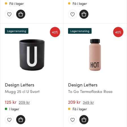
Få i lager
Få i lager
Lagerrensning
Lagerrensning
40%
40%
Design Letters
Design Letters
Mugg 25 cl U Svart
To Go Termoflaska Rosa
125 kr
209 kr
209 kr
349 kr
I lager
Få i lager