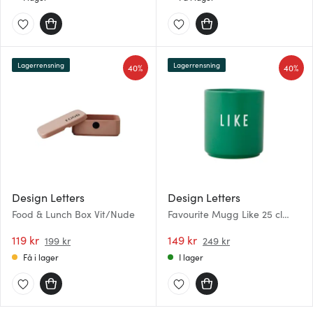
Lagerrensning
Lagerrensning
40%
40%
Design Letters
Design Letters
Food & Lunch Box Vit/Nude
Favourite Mugg Like 25 cl
Grön
119 kr
149 kr
199 kr
249 kr
Få i lager
I lager