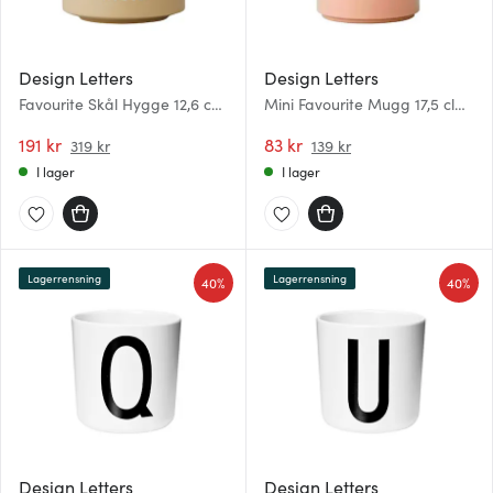
Design Letters
Design Letters
Favourite Skål Hygge 12,6 cm
Mini Favourite Mugg 17,5 cl
Beige
Love Beige
191 kr
83 kr
319 kr
139 kr
I lager
I lager
Lagerrensning
Lagerrensning
40%
40%
Design Letters
Design Letters