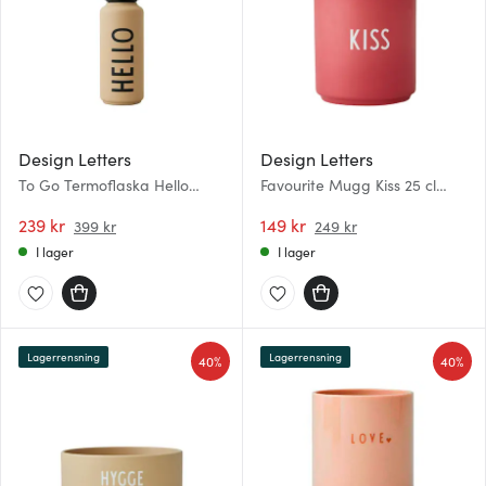
Design Letters
Design Letters
To Go Termoflaska Hello
Favourite Mugg Kiss 25 cl
Beige
Rose
239 kr
149 kr
399 kr
249 kr
I lager
I lager
Lagerrensning
Lagerrensning
40%
40%