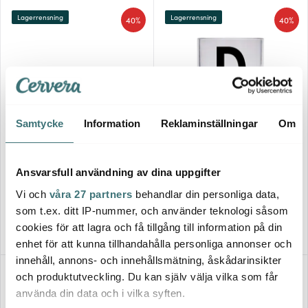
Lagerrensning
Lagerrensning
40%
40%
Samtycke
Information
Reklaminställningar
Om
Design Letters
Design Letters
Handtag till Ecozen
Kids Personal Dricksglas 17,5
Ansvarsfull användning av dina uppgifter
Barnmugg Gul
cl D
65 kr
83 kr
109 kr
139 kr
Vi och
våra 27 partners
behandlar din personliga data,
I lager
I lager
som t.ex. ditt IP-nummer, och använder teknologi såsom
cookies för att lagra och få tillgång till information på din
enhet för att kunna tillhandahålla personliga annonser och
innehåll, annons- och innehållsmätning, åskådarinsikter
Lagerrensning
Lagerrensning
40%
40%
och produktutveckling. Du kan själv välja vilka som får
använda din data och i vilka syften.