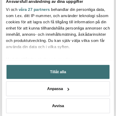
Ansvarsfull användning av dina uppgifter
Vi och
våra 27 partners
behandlar din personliga data,
Dorre
Dorre
Dorr
som t.ex. ditt IP-nummer, och använder teknologi såsom
cookies för att lagra och få tillgång till information på din
Sally Serveringsset Kniv
Champagneförslutare
Victor
Och Spade 25 cm
luftpump Silver
delar 
enhet för att kunna tillhandahålla personliga annonser och
innehåll, annons- och innehållsmätning, åskådarinsikter
149 kr
62 kr
511 kr
229 kr
89 kr
och produktutveckling. Du kan själv välja vilka som får
I lager
I lager
I la
använda din data och i vilka syften.
Med din tillåtelse skulle vi även vilja:
Samla in information om din geografiska plats som
Tillåt alla
kan ha en noggrannhet på upp till flera meter
Identifiera din enhet genom att aktivt skanna den för
Låt dig inspireras av våra kunder
specifika kännetecken (fingeravtryck)
Anpassa
Ta reda på mer om hur dina personliga uppgifter
behandlas och ställ in dina preferenser i
detaljsektionen
.
Du kan ändra eller dra tillbaka ditt samtycke när som
Avvisa
Relaterade sidor
helst från cookie-förklaringen.