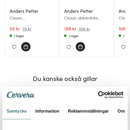
Anders Petter
Anders Petter
Ander
Classic
Classic skärbräda
Class
Stekpanneskydd 3-
38x28 cm bokträ
keram
pack grå
55 kr
199 kr
cm
599 k
79 kr
359 kr
I lager
I lager
I la
Du kanske också gillar
35%
30%
Samtycke
Information
Reklaminställningar
Om