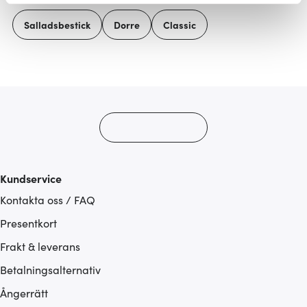
Vi använder cookies för att innehållet och annonserna
Salladsbestick
Dorre
Classic
ska anpassas efter det som vi tror att du tycker om. Det
gör också att vi kan analysera vår trafik och göra
hemsidan ännu bättre. Du bestämmer själv vilka cookies
som du vill dela med dig av.
Kundservice
Kontakta oss / FAQ
Presentkort
Frakt & leverans
Betalningsalternativ
Ångerrätt