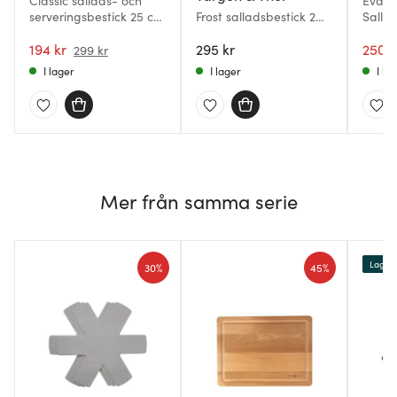
Classic sallads- och
Eva T
serveringsbestick 25 cm
Frost salladsbestick 2
Salla
2-pack
delar svart
194 kr
295 kr
250 k
299 kr
I lager
I lager
I la
Mer från samma serie
Lagerr
30%
45%