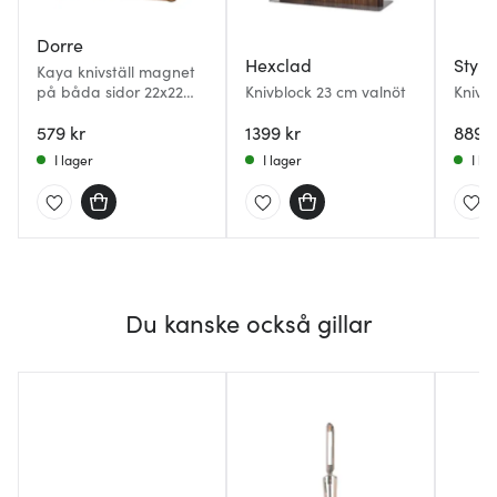
Dorre
Hexclad
Style
Kaya knivställ magnet
på båda sidor 22x22
Knivblock 23 cm valnöt
Knivb
cm akacia
cm Ek
579 kr
1399 kr
889 k
I lager
I lager
I la
Du kanske också gillar