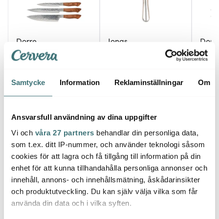
Dorre
Jonas
Dorr
Akira Knivset 3 delar
Potatisskalare Jonas 21
Akira 
Trä
cm
Svart
269 kr
49 kr
269 k
Samtycke
Information
Reklaminställningar
Om
I lager
I lager
I la
Ansvarsfull användning av dina uppgifter
Vi och
våra 27 partners
behandlar din personliga data,
som t.ex. ditt IP-nummer, och använder teknologi såsom
cookies för att lagra och få tillgång till information på din
Låt dig inspireras av våra kunder
enhet för att kunna tillhandahålla personliga annonser och
innehåll, annons- och innehållsmätning, åskådarinsikter
och produktutveckling. Du kan själv välja vilka som får
använda din data och i vilka syften.