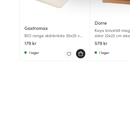
av.
Dorre
Gastromax
Kaya knivställ ma
BIO range skärbräda 35x25 cm
sidor 22x22 cm aka
linne
179 kr
579 kr
I lager
I lager