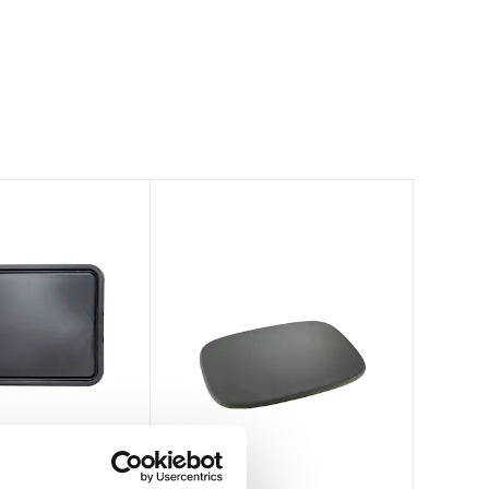
Global
Eva Solo
Oxo