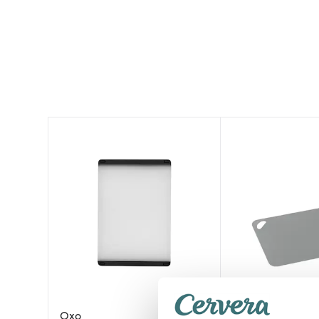
Oxo
Zassenhaus