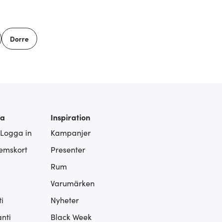
Dorre
ra
Inspiration
 Logga in
Kampanjer
lemskort
Presenter
Rum
Varumärken
i
Nyheter
nti
Black Week