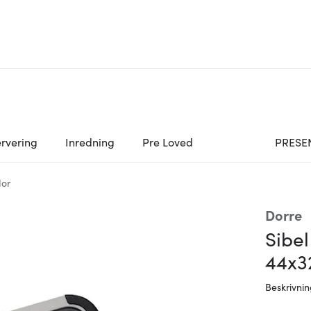
rvering
Inredning
Pre Loved
PRESE
dor
Dorre
Sibel
44x3
Beskrivni