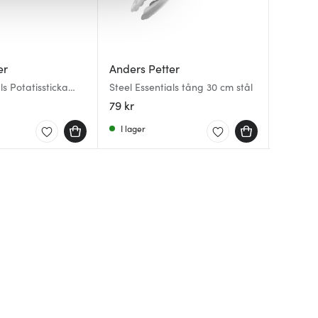
Hackit
er
Anders Petter
Gastr
Hackit 
ls Potatissticka
Steel Essentials tång 30 cm stål
Svart
BIO ran
svart
cm linn
79 kr
129 kr
179 kr
I lager
I lager
I lager