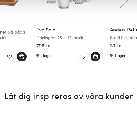
Eva Solo
Anders Pett
gnet på båda
cia
Dricksglas 25 cl 12-pack
Steel Essentia
15,5 cm stål/
798 kr
39 kr
I lager
I lager
Låt dig inspireras av våra kunder