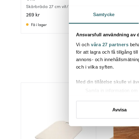
Skärbräda 27 cm vit/svart
Trancherbräda flex
Grå
269 kr
139 kr
Samtycke
Få i lager
I lager
Ansvarsfull användning av d
Vi och
våra 27 partners
beha
för att lagra och få tillgång t
annons- och innehållsmätning
och i vilka syften.
Med din tillåtelse skulle vi äve
Samla in information om 
Identifiera din enhet gen
Ta reda på mer om hur dina pe
Avvisa
eller dra tillbaka ditt samtyc
Vi använder cookies för att 
att vi kan analysera vår tra