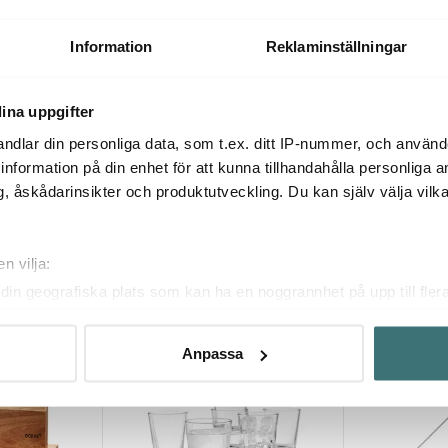
ibel 38 cm
Skärbräda 38 cm vit/svart
Global Skärb
349 kr
249 kr
Information
Reklaminställningar
I lager
I lager
ina uppgifter
ndlar din personliga data, som t.ex. ditt IP-nummer, och använ
ill information på din enhet för att kunna tillhandahålla personliga
, åskådarinsikter och produktutveckling. Du kan själv välja vilk
Du kanske också gillar
n vilja:
din geografiska plats som kan ha en noggrannhet på upp till fler
om att aktivt skanna den för specifika kännetecken (fingeravtryc
rsonliga uppgifter behandlas och ställ in dina preferenser i
deta
Anpassa
ke när som helst från cookie-förklaringen.
innehållet och annonserna ska anpassas efter det som vi tror att
fik och göra hemsidan ännu bättre. Du bestämmer själv vilka cook