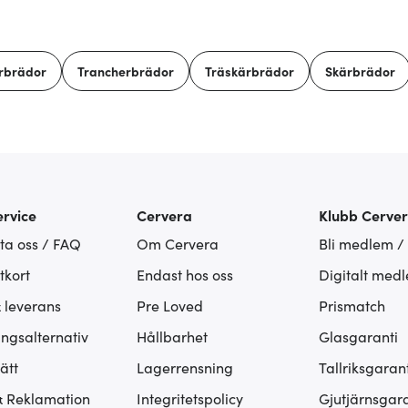
rbrädor
Trancherbrädor
Träskärbrädor
Skärbrädor
rvice
Cervera
Klubb Cerve
ta oss / FAQ
Om Cervera
Bli medlem /
tkort
Endast hos oss
Digitalt med
& leverans
Pre Loved
Prismatch
ingsalternativ
Hållbarhet
Glasgaranti
ätt
Lagerrensning
Tallriksgarant
& Reklamation
Integritetspolicy
Gjutjärnsgara