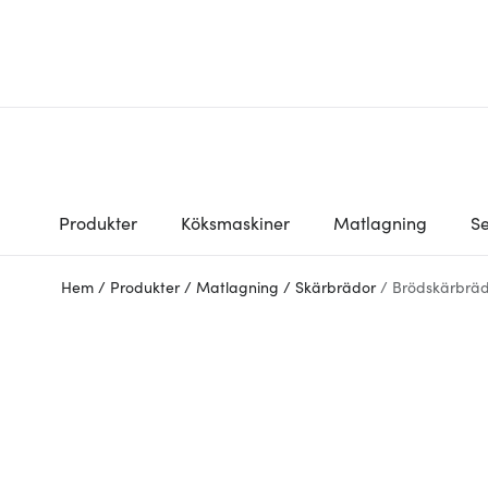
Produkter
Köksmaskiner
Matlagning
Se
Hem
/
Produkter
/
Matlagning
/
Skärbrädor
/
Brödskärbrä