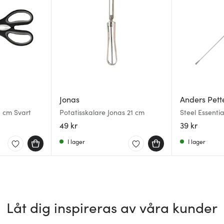
Jonas
Anders Pett
1 cm Svart
Potatisskalare Jonas 21 cm
Steel Essentia
15,5 cm stål/
49 kr
39 kr
I lager
I lager
Låt dig inspireras av våra kunder