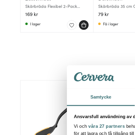
Skärbräda Flexibel 2-Pack
Skärbräda 35 cm 
Svart
169 kr
79 kr
I lager
Få i lager
Samtycke
Ansvarsfull användning av d
Vi och
våra 27 partners
beha
för att lagra och få tillgång t