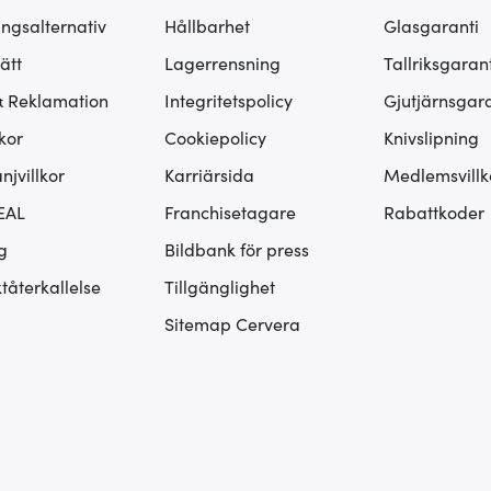
ingsalternativ
Hållbarhet
Glasgaranti
ätt
Lagerrensning
Tallriksgarant
& Reklamation
Integritetspolicy
Gjutjärnsgara
kor
Cookiepolicy
Knivslipning
jvillkor
Karriärsida
Medlemsvillk
EAL
Franchisetagare
Rabattkoder
g
Bildbank för press
tåterkallelse
Tillgänglighet
Sitemap Cervera