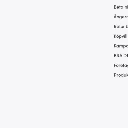
Betaln
Ångerr
Retur 
Köpvill
Kampan
BRA D
Företa
Produk