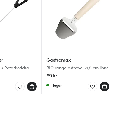
er
Gastromax
Victori
Eva So
ls Potatissticka
BIO range osthyvel 21,5 cm linne
Utensils
Nordic 
svart
69 kr
95 kr
299 kr
1
I lager
I lager
I lager