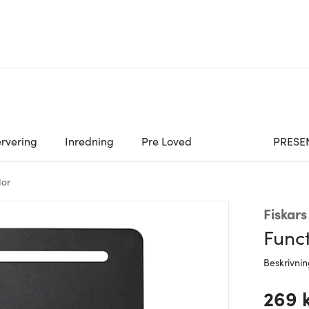
rvering
Inredning
Pre Loved
PRESE
dor
Fiskars
Func
Beskrivni
269 