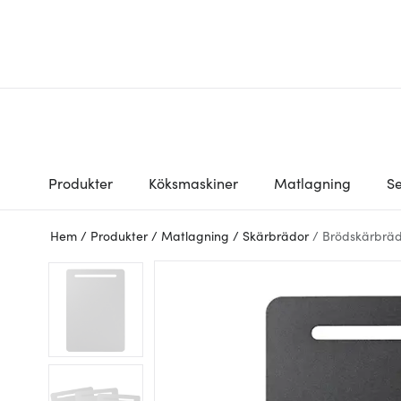
Produkter
Köksmaskiner
Matlagning
Se
Hem
/
Produkter
/
Matlagning
/
Skärbrädor
/
Brödskärbrä