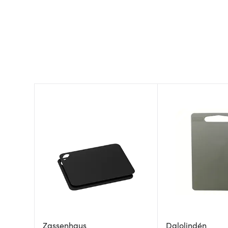
Zassenhaus
Dalolindén