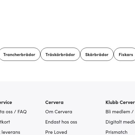
Trancherbrädor
Träskärbrädor
Skärbrädor
Fiskars
rvice
Cervera
Klubb Cerve
ta oss / FAQ
Om Cervera
Bli medlem /
tkort
Endast hos oss
Digitalt med
& leverans
Pre Loved
Prismatch