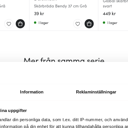
Global skärb
Grå
Skärbräda Bendy 37 cm Grå
svart
39 kr
449 kr
I lager
I lager
Mer från samma serie
Information
Reklaminställningar
ina uppgifter
ndlar din personliga data, som t.ex. ditt IP-nummer, och använ
ill information på din enhet för att kunna tillhandahålla personliga