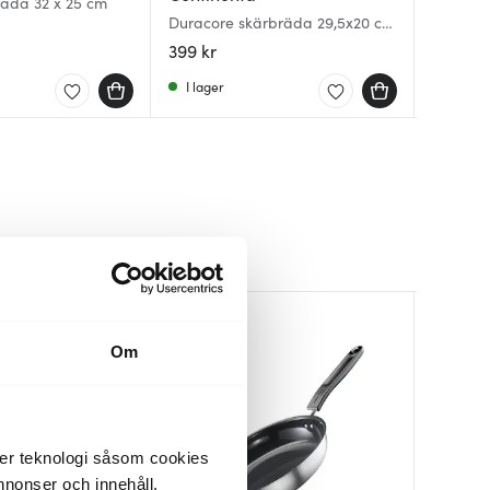
räda 32 x 25 cm
Duracore skärbräda 29,5x20 cm
Global 
Skärbrä
svart
Svart
399 kr
249 kr
169 kr
I lager
I lager
I lager
Om
der teknologi såsom cookies
 annonser och innehåll,