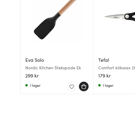
Eva Solo
Tefal
Nordic Kitchen Stekspade Ek
Comfort kökssax 2
299 kr
179 kr
I lager
I lager