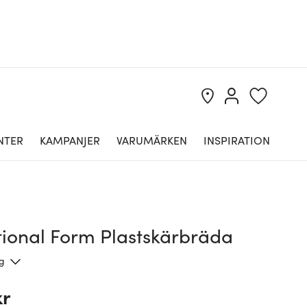
NTER
KAMPANJER
VARUMÄRKEN
INSPIRATION
tional Form Plastskärbräda
ng
kr